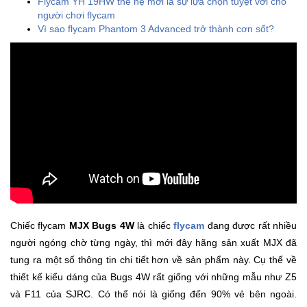
Flycam YH 19HW thế hệ mới là sự lựa chọn tuyệt vời cho
người chơi flycam
Khuyến
Vì sao flycam Phantom 3 Advanced trở thành cơn sốt?
Mãi
Thiết
bị
âm
thanh
Phụ
Kiện
Công
Nghệ
Chiếc flycam
MJX Bugs 4W
là chiếc
flycam
đang được rất nhiều
người ngóng chờ từng ngày, thì mới đây hãng sản xuất MJX đã
Tivi
tung ra một số thông tin chi tiết hơn về sản phẩm này. Cụ thể về
-
Thiết
thiết kế kiểu dáng của Bugs 4W rất giống với những mẫu như Z5
Bị
và F11 của SJRC. Có thể nói là giống đến 90% vẻ bên ngoài.
Giải