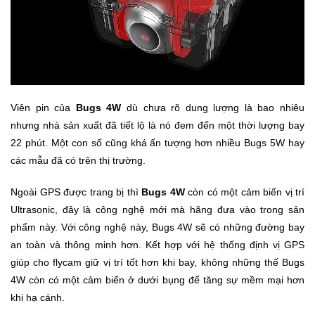
Sức
Khỏe
-
Làm
Đẹp
Viên pin của
Bugs 4W
dù chưa rõ dung lượng là bao nhiêu
Thiết
nhưng nhà sản xuất đã tiết lộ là nó đem đến một thời lượng bay
Bị
Y
22 phút. Một con số cũng khá ấn tượng hơn nhiều Bugs 5W hay
Tế
các mẫu đã có trên thị trường.
-
Dụng
Ngoài GPS được trang bị thì
Bugs 4W
còn có một cảm biến vị trí
Cụ
Ultrasonic, đây là công nghệ mới mà hãng đưa vào trong sản
Massage
phẩm này. Với công nghệ này, Bugs 4W sẽ có những đường bay
an toàn và thông minh hơn. Kết hợp với hệ thống định vị GPS
Thể
giúp cho flycam giữ vị trí tốt hơn khi bay, không những thế Bugs
Thao
4W còn có một cảm biến ở dưới bụng để tăng sự mềm mại hơn
-
khi hạ cánh.
Dã
Ngoại