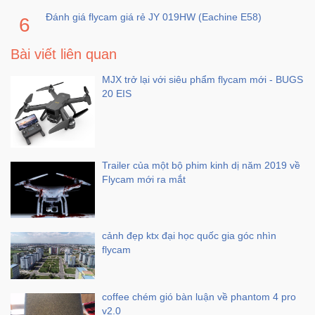
Đánh giá flycam giá rẻ JY 019HW (Eachine E58)
Bài viết liên quan
MJX trở lại với siêu phẩm flycam mới - BUGS
20 EIS
Trailer của một bộ phim kinh dị năm 2019 về
Flycam mới ra mắt
cảnh đẹp ktx đại học quốc gia góc nhìn
flycam
coffee chém gió bàn luận về phantom 4 pro
v2.0