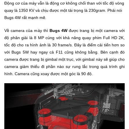
Đồng
Động cơ của máy vẫn là động cơ không chổi than với tốc độ vòng
Hồ
quay là 1350 KV và chịu được một tải trọng là 230gram. Phải nói
-
Bugs 4W rất mạnh mẽ.
Phụ
Kiện
Về camera của máy thì
Bugs 4W
được trang bị một camera với
độ phân giải là 8 MP cùng với khả năng quay phim Full HD 2K,
Nhà
tốc độ cho ra hình ảnh là 30 frame/s. Đây là điểm cải tiến hơn so
Cửa
với Bugs 5W hay ngay cả F11 cũng không bằng. Bên cạnh đó
Và
camera được trang bị gimbal một trục, với gimbal này sẽ giúp cho
Đời
Sống
camera giảm thiểu đi phần nào sự rung lắc trong quá trình ghi
hình. Camera cũng xoay được một góc là 90 độ.
Máy
Tính
-
Thiết
Bị
Văn
Phòng