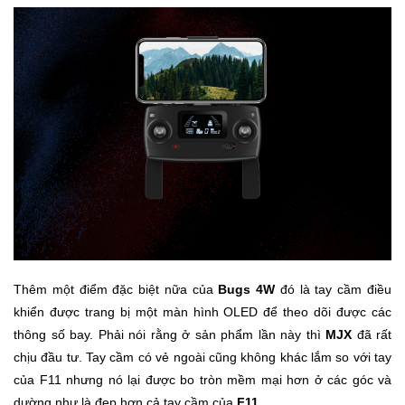
Ô
Tô
-
Xe
Máy
Đồ
chơi
công
nghệ
Dịch
Thêm một điểm đặc biệt nữa của
Bugs 4W
đó là tay cầm điều
vụ
khiển được trang bị một màn hình OLED để theo dõi được các
-
thông số bay. Phải nói rằng ở sản phẩm lần này thì
MJX
đã rất
Giải
pháp
chịu đầu tư. Tay cầm có vẻ ngoài cũng không khác lắm so với tay
-
của F11 nhưng nó lại được bo tròn mềm mại hơn ở các góc và
Voucher
dường như là đẹp hơn cả tay cầm của
F11
.