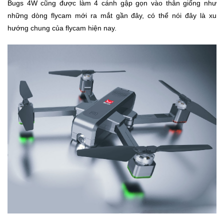
Bugs 4W cũng được làm 4 cánh gập gọn vào thân giống như
Trí
những dòng flycam mới ra mắt gần đây, có thể nói đây là xu
hướng chung của flycam hiện nay.
Đồ
Điện
Gia
Dụng
Máy
Ảnh-
Máy
bay
flycam
Đồ
Chơi
Trẻ
Em