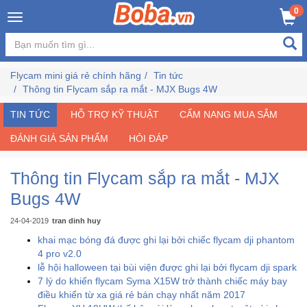
×
0
Đăng
nhập
Flycam mini giá rẻ chính hãng
Tin tức
/
Thông tin Flycam sắp ra mắt - MJX Bugs 4W
Đăng
ký
TIN TỨC
HỖ TRỢ KỸ THUẬT
CẨM NANG MUA SẮM
ĐÁNH GIÁ SẢN PHẨM
HỎI ĐÁP
Trang
Thông tin Flycam sắp ra mắt - MJX
Chủ
Bugs 4W
Đang
24-04-2019
tran dinh huy
Hot
khai mạc bóng đá được ghi lại bởi chiếc flycam dji phantom
4 pro v2.0
lễ hội halloween tại bùi viện được ghi lại bởi flycam dji spark
Bán
7 lý do khiến flycam Syma X15W trở thành chiếc máy bay
Chạy
điều khiển từ xa giá rẻ bán chạy nhất năm 2017