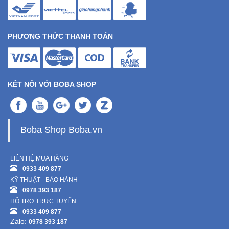
PHƯƠNG THỨC THANH TOÁN
KẾT NỐI VỚI BOBA SHOP
Boba Shop Boba.vn
LIÊN HỆ MUA HÀNG
0933 409 877
KỸ THUẬT - BẢO HÀNH
0978 393 187
HỖ TRỢ TRỰC TUYẾN
0933 409 877
Zalo:
0978 393 187