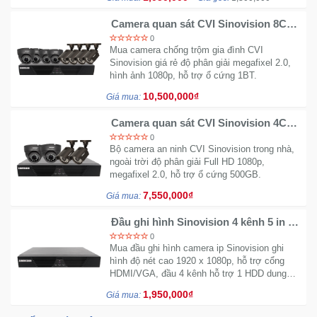
Camera quan sát CVI Sinovision 8CH
1.0 / 1.3 / 2.0Mpx
0
Mua camera chống trộm gia đình CVI
Sinovision giá rẻ độ phân giải megafixel 2.0,
hình ảnh 1080p, hỗ trợ ổ cứng 1BT.
10,500,000₫
Giá mua:
Camera quan sát CVI Sinovision 4CH
1.0 / 1.3 / 2.0Mpx
0
Bộ camera an ninh CVI Sinovision trong nhà,
ngoài trời độ phân giải Full HD 1080p,
megafixel 2.0, hỗ trợ ổ cứng 500GB.
7,550,000₫
Giá mua:
Đầu ghi hình Sinovision 4 kênh 5 in 1
X-XVR2-014TH
0
Mua đầu ghi hình camera ip Sinovision ghi
hình độ nét cao 1920 x 1080p, hỗ trợ cổng
HDMI/VGA, đầu 4 kênh hỗ trợ 1 HDD dung
lượng 4TB.
1,950,000₫
Giá mua: