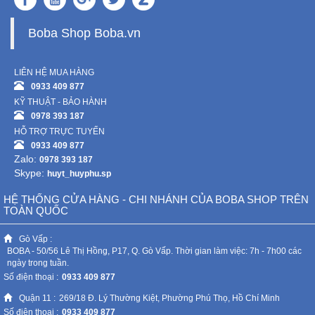
Boba Shop Boba.vn
LIÊN HỆ MUA HÀNG
0933 409 877
KỸ THUẬT - BẢO HÀNH
0978 393 187
HỖ TRỢ TRỰC TUYẾN
0933 409 877
Zalo:
0978 393 187
Skype:
huyt_huyphu.sp
HỆ THỐNG CỬA HÀNG - CHI NHÁNH CỦA BOBA SHOP TRÊN
TOÀN QUỐC
Gò Vấp :
BOBA - 50/56 Lê Thị Hồng, P17, Q. Gò Vấp. Thời gian làm việc: 7h - 7h00 các
ngày trong tuần.
Số điện thoại :
0933 409 877
Quận 11 :
269/18 Đ. Lý Thường Kiệt, Phường Phú Thọ, Hồ Chí Minh
Số điện thoại :
0933 409 877