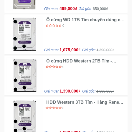
Khuyến
499,000₫
Giá mua:
Giá gốc:
650,000₫
Mãi
Ổ cứng WD 1TB Tím chuyên dùng cho
đầu ghi NVR và Camera ip - Hàng
0
Renew
Thiết
bị
âm
1,075,000₫
Giá mua:
Giá gốc:
1,390,000₫
thanh
Ổ cứng HDD Western 2TB Tím -
Chuyên dụng cho Camera NVR
0
Renew
Phụ
Kiện
Công
Nghệ
1,390,000₫
Giá mua:
Giá gốc:
1,699,000₫
HDD Western 3TB Tím - Hàng Renew
Tivi
chuyên đầu ghi NVR
0
-
Thiết
Bị
Giải