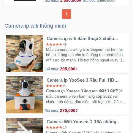
1,890,000₫
Giá mua:
Giá gốc:
1,990,000₫
Trí
1
Đồ
Camera ip wifi thông minh
Điện
Gia
Camera ip wifi đàm thoại 2 chiều
Dụng
Yoosee 3 ăng ten FullHD 2MP chất
49
lượng 1080
Mẫu camera ip wifi giá rẻ Siepem thế hệ mới
hỗ trợ 2 ăng ten cho khả năng thu phát sóng
Máy
wifi cực kỳ mạnh. Hỗ trợ hồng ngoại quay đêm
Ảnh-
báo động từ xa qua IP.
295,000₫
Máy
Giá mua:
bay
Camera Ip YooSee 3 Râu Full HD
flycam
5.0Mpx 1296P Tiếng Việt Mới 2022
26
Camera Ip Yoosee 3 ăng ten 06H 3.0MP
là
mẫu camera phiên bản nâng cấp 2022 với
Đồ
nhiều tính năng, đặc điểm nổi trội hơn. Có khả
Chơi
năng bắt sóng wifi mạnh hơn, Camera được
270,000₫
Trẻ
Giá mua:
trang bị ống kính 2.6mm cho góc nhìn rộng và
Em
mắt camera với chip xử lý hình ảnh thế hệ
Camera Wifi Yoosee D-16A chống
mới nên sẽ luôn cho thông tin chính xác, chi
nước lắp trong nhà hay ngoài trời đều
19
tiết và rõ ràng giúp bạn quản lý ngôi nhà một
được
Camera Wifi Yoosee D-16A chính hãng nhỏ