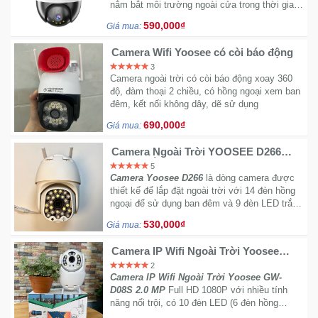
nắm bắt môi trường ngoài cửa trong thời gian
Sức
thực.
590,000₫
Khỏe
Giá mua:
-
Camera Wifi Yoosee có còi báo động
Làm
3
Đẹp
Camera ngoài trời có còi báo động xoay 360
độ, đàm thoại 2 chiều, có hồng ngoại xem ban
đêm, kết nối không dây, dẽ sử dụng
Thiết
690,000₫
Bị
Giá mua:
Y
Camera Ngoài Trời YOOSEE D266
Tế
2.0MP bắt wifi siêu khỏe
5
-
Camera Yoosee D266
là dòng camera được
Dụng
thiết kế để lắp đặt ngoài trời với 14 đèn hồng
Cụ
ngoại để sử dụng ban đêm và 9 đèn LED trắng
Massage
chiếu sáng giúp mang lại hình ảnh chất lượng
530,000₫
Giá mua:
cao camera dễ dàng tương thích với các hệ
điều hành Android, IOS, Window giúp người
Camera IP Wifi Ngoài Trời Yoosee
dùng dễ dàng quản lý.
Thể
GW-D08S 2.0 MP - Ban đêm có màu
2
Thao
sắc nét
Camera IP Wifi Ngoài Trời Yoosee GW-
-
D08S 2.0 MP
Full HD 1080P với nhiều tính
Dã
năng nổi trội, có 10 đèn LED (6 đèn hồng
Ngoại
ngoại, 4 đèn Flash) giúp cho ra hình ảnh ban