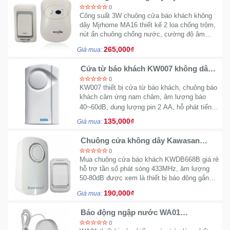
MA16
0
Công suất 3W chuông cửa báo khách không
dây Mjrhome MA16 thiết kế 2 loa chống trộm,
nút ấn chuông chống nước, cường độ âm
thanh 80dB.
265,000₫
Giá mua:
Cửa từ báo khách KW007 không dây
sử dụng pin âm thanh lớn
0
KW007 thiết bị cửa từ báo khách, chuông báo
khách cảm ứng nam châm, âm lượng báo
~
40
60dB, dung lượng pin 2 AA, hỗ phát tiếng
hú chống trộm ban đêm.
135,000₫
Giá mua:
Chuông cửa không dây Kawasan
KWDB668B sử dụng pin - Khoảng
0
cách kết nối xa
Mua chuông cửa báo khách KWDB668B giá rẻ
hỗ trợ tần số phát sóng 433MHz, âm lượng
50-80dB được xem là thiết bị báo động gắn
cửa.
190,000₫
Giá mua:
Báo động ngập nước WA01
KAWASAN
0