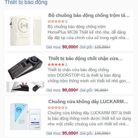
Thiết bị báo động
Bộ chuông báo động chống trộm tách
cửa HOMELUS MC06 - Không dây
0
Bộ chuông báo động chống trộm
HomePlus MC06 Thiết kế nhỏ nhẹ, dễ dàng
lắp đặt tại cửa chính cửa sổ trong ngôi nhà
của bạn. MC06 có khả năng phát ra âm thanh
90,000₫
Giá mua:
Giá gốc:
125,000₫
cực lớn
Thiết bị báo động chốt chặn cửa
DoorStop 01 - Cảm biến chuông
2
Thiết bị chặn cửa báo động chống
trộm DOORSTOP-01 là thiết bị báo động
chống trộm thông minh với thiết kế nhỏ gọn,
âm thanh cảnh báo phát ra lớn tới 80Db, dùng
90,000₫
Giá mua:
Giá gốc:
95,000₫
pin 2AA
Chuông cửa không dây LUCKARM
007 - Inteligent Sử dụng 1 pin
0
Chuông cửa không dây LUCKARM 007 là thiết
bị báo động thông minh được thiết kế sử dụng
như một chiếc chuông cửa với thiết kế nhỏ
gọn, dễ dàng lắp đặt, thay đổi vị trí không cần
95,000₫
Giá mua:
Giá gốc:
135,000₫
đi dây.