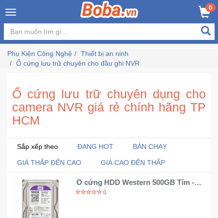
×
0
Đăng
nhập
Phụ Kiện Công Nghệ
Thiết bị an ninh
/
Ổ cứng lưu trữ chuyên cho đầu ghi NVR
Đăng
ký
Ổ cứng lưu trữ chuyên dụng cho
camera NVR giá rẻ chính hãng TP
Trang
HCM
Chủ
Sắp xếp theo
ĐANG HOT
BÁN CHẠY
Đang
GIÁ THẤP ĐẾN CAO
GIÁ CAO ĐẾN THẤP
Hot
Ổ cứng HDD Western 500GB Tím -
Chuyên cho đầu ghi Renew
Bán
0
Chạy