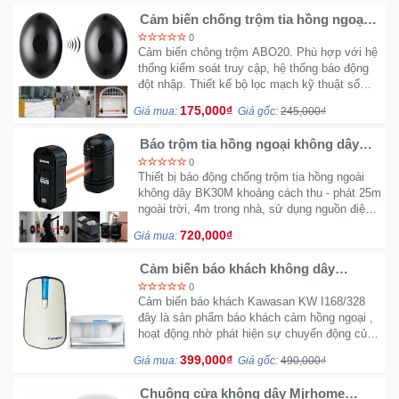
Cảm biến chống trộm tia hồng ngoại
ABO20 - Không dây
0
Cảm biến chông trộm ABO20. Phù hợp với hệ
thống kiểm soát truy cập, hệ thống báo động
đột nhập. Thiết kế bộ lọc mạch kỹ thuật số
độc đáo, khả năng chống báo động giả cao.
175,000₫
Giá mua:
Giá gốc:
245,000₫
Báo trộm tia hồng ngoại không dây
BK30M - Quét cực nhạy
0
Thiết bị báo động chống trộm tia hồng ngoài
không dây BK30M khoảng cách thu - phát 25m
ngoài trời, 4m trong nhà, sử dụng nguồn điện
12VDC.
720,000₫
Giá mua:
Cảm biến báo khách không dây
Kawasan KW-I618/328
0
Cảm biến báo khách Kawasan KW I168/328
đây là sản phẩm báo khách cảm hồng ngoại ,
hoạt động nhờ phát hiện sự chuyển động của
con người khi đi qua khu vực quét.
399,000₫
Giá mua:
Giá gốc:
490,000₫
Chuông cửa không dây Mjrhome