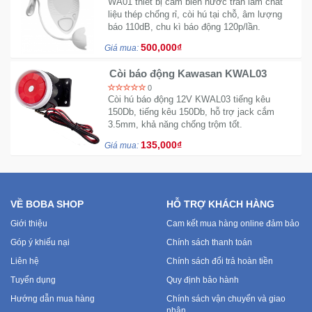
WA01 thiết bị cảm biến nước tràn làm chất
liệu thép chống rỉ, còi hú tại chỗ, âm lượng
báo 110dB, chu kì báo động 120p/lần.
500,000₫
Giá mua:
Còi báo động Kawasan KWAL03
0
Còi hú báo động 12V KWAL03 tiếng kêu
150Db, tiếng kêu 150Db, hỗ trợ jack cắm
3.5mm, khả năng chống trộm tốt.
135,000₫
Giá mua:
VỀ BOBA SHOP
HỖ TRỢ KHÁCH HÀNG
Giới thiệu
Cam kết mua hàng online đảm bảo
Góp ý khiếu nại
Chính sách thanh toán
Liên hệ
Chính sách đổi trả hoàn tiền
Tuyển dụng
Quy định bảo hành
Hướng dẫn mua hàng
Chính sách vận chuyển và giao
nhận