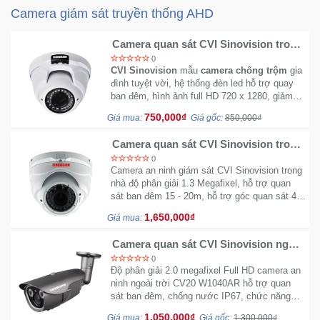
Camera giám sát truyền thống AHD
Mẹ
Camera quan sát CVI Sinovision trong
Và
nhà HD10 D3006
0
Bé
CVI Sinovision
mẫu
camera chống trộm
gia
đình tuyệt vời, hệ thống đèn led hỗ trợ quay
ban đêm, hình ảnh full HD 720 x 1280, giảm
nhiễu 3D-DNR, AGC.
750,000₫
Giá mua:
Giá gốc:
850,000₫
Camera quan sát CVI Sinovision trong
nhà CV13 D4004D
0
Camera an ninh giám sát CVI Sinovision trong
nhà độ phân giải 1.3 Megafixel, hỗ trợ quan
sát ban đêm 15 - 20m, hỗ trợ góc quan sát 45
độ.
1,650,000₫
Giá mua:
Camera quan sát CVI Sinovision ngoài
trời CV20 W1040AR
0
Độ phân giải 2.0 megafixel Full HD camera an
ninh ngoài trời CV20 W1040AR hỗ trợ quan
sát ban đêm, chống nước IP67, chức năng
cân bằng trắng AWB.
1,050,000₫
Giá mua:
Giá gốc:
1,300,000₫