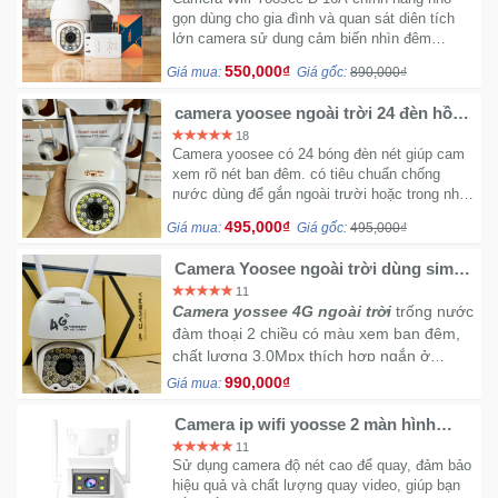
Đồng
cách hiệu quả nhất.
gọn dùng cho gia đình và quan sát diên tích
Hồ
lớn camera sử dung cảm biến nhìn đêm
-
giúp quay vdieo và chụp hình full HD khi trời
550,000₫
Phụ
Giá mua:
Giá gốc:
890,000₫
tối
Kiện
camera yoosee ngoài trời 24 đèn hồng
ngoại xem ban đêm có màu
18
Camera yoosee có 24 bóng đèn nét giúp cam
Nhà
xem rõ nét ban đêm. có tiêu chuẩn chống
Cửa
nước dùng để gắn ngoài trười hoặc trong nhà
Và
đều tốt
495,000₫
Đời
Giá mua:
Giá gốc:
495,000₫
Sống
Camera Yoosee ngoài trời dùng sim
4G
11
Camera yossee 4G ngoài trời
trống nước
Máy
đàm thoại 2 chiều có màu xem ban đêm,
Tính
chất lượng 3.0Mpx thích hợp ngắn ở
-
những nơi không có wifi như nông trại khu
990,000₫
Thiết
Giá mua:
vực wifi không tới
Bị
Camera ip wifi yoosse 2 màn hình
Văn
GPT201
11
Phòng
Sử dụng camera độ nét cao để quay, đảm bảo
hiệu quả và chất lượng quay video, giúp bạn