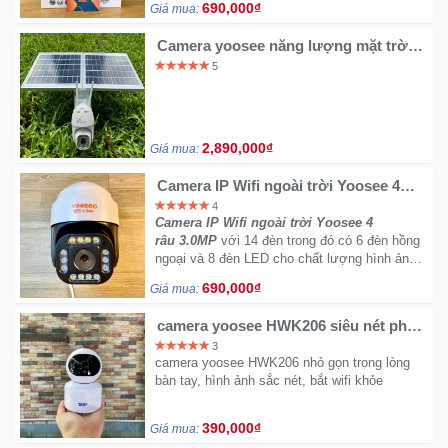
690,000₫
Giá mua:
đêm có màu sắc và rõ ràng như ban ngày.
Camera yoosee năng lượng mặt trời
Ô
4G
5
Tô
-
Xe
Máy
2,890,000₫
Giá mua:
Camera IP Wifi ngoài trời Yoosee 4
Đồ
râu 3.0MP siêu nét
4
chơi
Camera IP Wifi ngoài trời Yoosee 4
công
râu 3.0MP
với 14 đèn trong đó có 6 đèn hồng
nghệ
ngoại và 8 đèn LED cho chất lượng hình ảnh
ban đêm có màu sắc nét.
690,000₫
Giá mua:
Dịch
camera yoosee HWK206 siêu nét phân
vụ
giải 2.0mpx
3
-
camera yoosee HWK206 nhỏ gọn trong lòng
Giải
bàn tay, hình ảnh sắc nét, bắt wifi khỏe
pháp
-
390,000₫
Giá mua:
Voucher