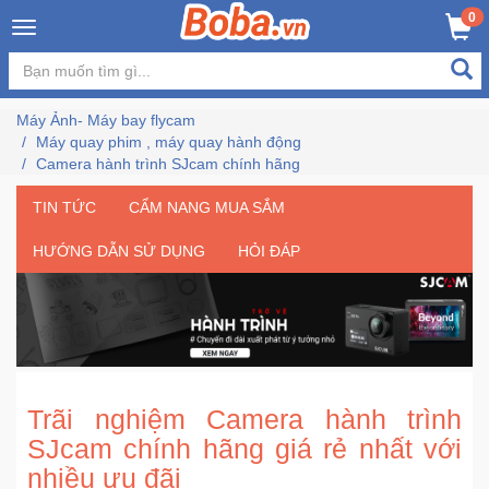
×
0
Đăng
nhập
Máy Ảnh- Máy bay flycam
/
Máy quay phim , máy quay hành động
Đăng
Camera hành trình SJcam chính hãng
ký
TIN TỨC
CẨM NANG MUA SẮM
HƯỚNG DẪN SỬ DỤNG
HỎI ĐÁP
Trang
Chủ
Đang
Hot
Trãi nghiệm Camera hành trình
Bán
SJcam chính hãng giá rẻ nhất với
Chạy
nhiều ưu đãi