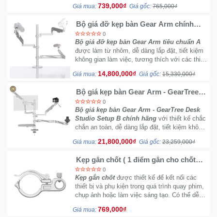
bảo sự ổn định và độ bền trong quá trình sử
739,000₫
Giá mua:
Giá gốc:
765,000₫
dụng.
Bộ giá đỡ kẹp bàn Gear Arm chính
hãng - GearTree Desk Studio Setup A
0
Bộ giá đỡ kẹp bàn Gear Arm tiêu chuẩn A
được làm từ nhôm, dễ dàng lắp đặt, tiết kiệm
không gian làm việc, tương thích với các thiết
bị chụp ảnh. Bộ giá đỡ có khả năng chịu tải
14,800,000₫
Giá mua:
Giá gốc:
15,330,000₫
cao cho máy quay phim, ống kính, màn hình
và đèn.
Bộ giá kẹp bàn Gear Arm - GearTree
Desk Studio Setup B chính hãng
0
Bộ giá kẹp bàn Gear Arm - GearTree Desk
Studio Setup B chính hãng
với thiết kế chắc
chắn an toàn, dễ dàng lắp đặt, tiết kiệm không
gian làm việc giúp người dùng thỏa sức sáng
21,800,000₫
Giá mua:
Giá gốc:
23,259,000₫
tạo đam mê của mình.
Kẹp gắn chốt ( 1 điểm gắn cho chốt
15.8mm)
0
Kẹp gắn chốt
được thiết kế để kết nối các
thiết bị và phụ kiện trong quá trình quay phim,
chụp ảnh hoặc làm việc sáng tạo. Có thể dễ
dàng gắn kết và tháo rời các thiết bị và phụ
769,000₫
Giá mua:
kiện một cách nhanh chóng và thuận tiện.