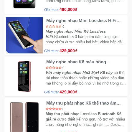
cảm ứng nhiều chức năng MP3 MP4, ghi âm,
đọc sách điện tử Music Player
480,000₫
Giá mua:
Máy nghe nhạc Mini Lossless HiFi
Bluetooth 5.0 cảm ứng siêu mượt K6
0
64GB màu Bạc
Máy nghe nhạc Mini K6 Lossless
HiFi
Bluetooth 5.0 bàn phím cảm ứng cực
nhạy chứa được nhiều bài hát, video hấp dẫn
với dung lượng trong đến 64GB còn thêm khe
429,000₫
Giá mua:
thẻ nhớ TF lên đến 128GB.
Máy nghe nhạc K6 màu hồng
Bluetooth tích hợp loa ngoài cảm ứng
0
bộ nhớ trong cao 64GB
Với máy nghe nhạc Mp3 Mp4 K6 này
có thể
tải nhạc thỏa thích hoặc những video hấp dẫn
mà không lo bị đầy bộ nhớ vì bộ nhớ trong có
dung lượng lượng lên đến 64GB có thể gắn
429,000₫
Giá mua:
thêm thẻ nhớ TF ngoài 128GB.
Máy thu phát nhạc K6 thể thao âm
thanh sống động bộ nhớ lên đến
0
64GB- Màu Vàng
Máy thu phát nhạc Lossless Bluetooth K6
giá rẻ
được thiết kế nhỏ gọn, hỗ trợ với nhiều
chức năng như nghe nhạc, ghi âm,... được
trang bị màn hinh cảm ứng, hỗ trợ kết nối với