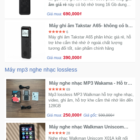
âm giá rẻ
này có bộ nhớ trong 16 Gb dung
lượng pin lớn 270mAh đáp ứng được nhu cầu
690,000₫
Giá mua:
ghi âm của nhiều người.
Máy ghi âm Takstar A65- không có bộ
nhớ
6
Máy ghi âm Takstar A65 phân khúc giá rẻ, hỗ
trợ khe cắm thẻ nhớ ở ngoài.chất lượng
tương đối tốt, sản phẩm chính hãng
390,000₫
Giá mua:
Máy mp3 nghe nhạc lossless
Máy nghe nhạc MP3 Wakama - Hỗ trợ
thẻ 128Gb
69
Mp3 lossless MP3 Walkman hỗ trợ nghe nhạc,
video, ghi âm, hỗ trợ khe cắm thẻ nhớ lên đến
128GB
250,000₫
Giá mua:
Giá gốc:
590,000₫
Máy nghe nhạc Walkman Uniscom
X01A
28
Nghe nhạc Walkman Uniscom X01A kết nối