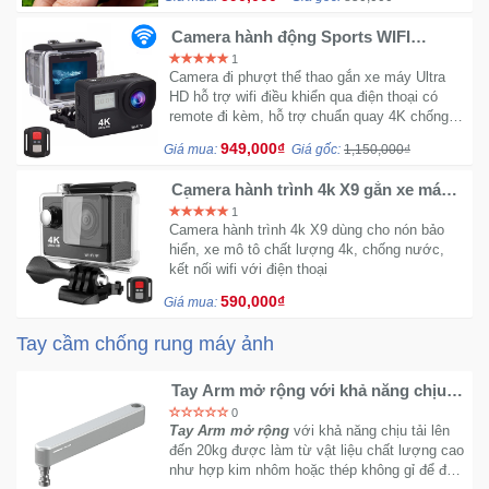
nhanh chóng.
Camera hành động Sports WIFI
Mẹ
ULTRA HD DV 4K S2 - Màn hình cảm
1
ứng 2 inch
Và
Camera đi phượt thể thao gắn xe máy Ultra
Bé
HD hỗ trợ wifi điều khiển qua điện thoại có
remote đi kèm, hỗ trợ chuẩn quay 4K chống
rung cực nét. Công nghệ không thua kém
949,000₫
Giá mua:
Giá gốc:
1,150,000₫
Eken H5S Plus.
Camera hành trình 4k X9 gắn xe máy
gắn nón bảo chống nước có wifi
1
Camera hành trình 4k X9 dùng cho nón bảo
hiển, xe mô tô chất lượng 4k, chống nước,
kết nối wifi với điện thoại
590,000₫
Giá mua:
Tay cầm chống rung máy ảnh
Tay Arm mở rộng với khả năng chịu
tải lên đến 20kg
0
Tay Arm mở rộng
với khả năng chịu tải lên
đến 20kg được làm từ vật liệu chất lượng cao
như hợp kim nhôm hoặc thép không gỉ để đảm