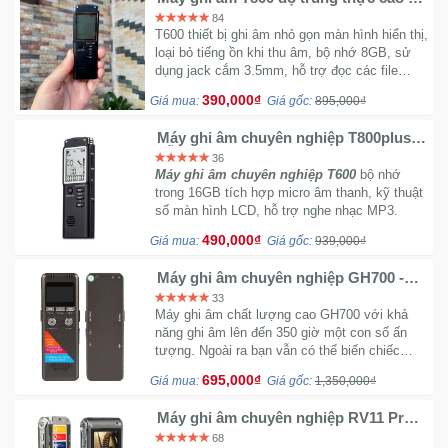
lọc âm - 12 tiếng Recoding - Bộ nhớ
84
trong 8GB
T600 thiết bị ghi âm nhỏ gọn màn hình hiển thị,
loại bỏ tiếng ồn khi thu âm, bộ nhớ 8GB, sử
dụng jack cắm 3.5mm, hỗ trợ đọc các file
MP3/WMA.
390,000₫
Giá mua:
Giá gốc:
895,000₫
Máy ghi âm chuyên nghiệp T800plus
hỗ trợ nghe nhạc MP3 - Bộ nhớ trong
36
16GB
Máy ghi âm chuyên nghiệp T600
bộ nhớ
trong 16GB tích hợp micro âm thanh, kỹ thuật
số màn hình LCD, hỗ trợ nghe nhạc MP3.
490,000₫
Giá mua:
Giá gốc:
939,000₫
Máy ghi âm chuyên nghiệp GH700 -
Có micro ngoài đi kèm
33
Máy ghi âm chất lượng cao GH700 với khả
năng ghi âm lên đến 350 giờ một con số ấn
tượng. Ngoài ra bạn vẫn có thể biến chiếc
máy ghi âm này thành mic phỏng vấn vì có
695,000₫
Giá mua:
Giá gốc:
1,350,000₫
micro ngoài đi kèm.
Máy ghi âm chuyên nghiệp RV11 Pro -
8GB bộ nhớ trong ghi âm liên tục 35h
68