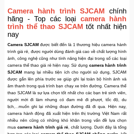
Khuyến
Camera hành trình SJCAM
chính
Mãi
hãng - Top các loại
camera hành
trình thể thao SJCAM
tốt nhất hiện
nay
Thiết
bị
Camera SJCAM
được biết đến là 1 thương hiệu camera hành
âm
trình giá rẻ, được người dùng đánh giá cao về chất lượng hình
thanh
ảnh, công nghệ cũng như tính năng hiện đại trong số các loại
camera thể thao giá rẻ hiện nay. Sử dụng
camera hành trình
SJCAM
mang lại nhiều tiện ích cho người sử dụng, SJCAM
Phụ
Kiện
được gắn lên phía trước xe giúp ghi lại toàn bộ hình ảnh và
Công
âm thanh trong quá trình bạn chạy xe trên đường. Camera thể
Nghệ
thao SJCAM là sự lựa chọn tốt nhất cho các bạn trẻ sinh viên,
người mới đi làm nhưng có đam mê đi phượt, tốc độ, du
lịch,...muốn ghi lại những đoạn đường đã đi qua. Hiện nay,
Tivi
camera hành động đã xuất hiện trên thị trường Việt Nam rất
-
nhiều nên cũng có những khó khăn trong vấn đề lựa chọn
Thiết
Bị
mua
camera hành trình giá rẻ
, chất lượng. Dưới đây là tổng
Giải
hợp top các loại
camera thể thao SJCAM chống nước
, kết