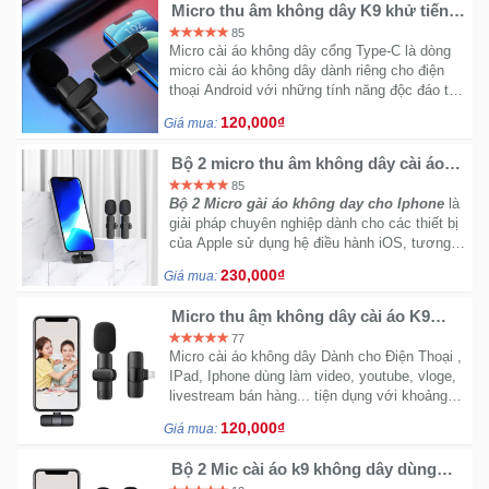
Micro thu âm không dây K9 khử tiếng
ồn để livetream ghi âm phát trực tiếp
85
quay video cổng Type-C
Micro cài áo không dây cổng Type-C là dòng
micro cài áo không dây dành riêng cho điện
thoại Android với những tính năng độc đáo thu
âm vượt trội giong trong sáng, độ nhậy cao
120,000₫
Giá mua:
Bộ 2 micro thu âm không dây cài áo
K9 khử tiếng ồn livestream ghi âm
85
phát trực tiếp cổng lightning
Bộ 2 Micro gài áo không day cho Iphone
là
giải pháp chuyên nghiệp dành cho các thiết bị
của Apple sử dụng hệ điều hành iOS, tương
thích tuyệt đối qua cổng lightning
230,000₫
Giá mua:
Micro thu âm không dây cài áo K9
Khử Tiếng Ồn Cao Cấp Khoảng Cách
77
20m chân lightning iphone
Micro cài áo không dây Dành cho Điện Thoại ,
IPad, Iphone dùng làm video, youtube, vloge,
livestream bán hàng... tiện dụng với khoảng
cách 8m thu âm tốt và lọc tạp âm
120,000₫
Giá mua:
Bộ 2 Mic cài áo k9 không dây dùng
cho điện thoại android cổng TypeC