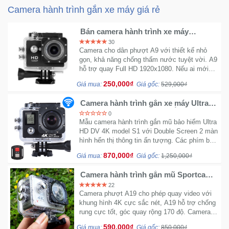
Camera hành trình gắn xe máy giá rẻ
Ô
Bán camera hành trình xe máy
Tô
Sportcam A9 Full HD
30
-
Camera cho dân phượt A9 với thiết kế nhỏ
Xe
gọn, khả năng chống thấm nước tuyệt vời. A9
hỗ trợ quay Full HD 1920x1080. Nếu ai mới
Máy
tập chơi cắm gắn mũ bảo hiểm thì A9 là sự
250,000₫
Giá mua:
Giá gốc:
529,000₫
lựa chọn tối ưu nhất.
Đồ
Camera hành trình gắn xe máy Ultra
chơi
HD DV 4K S1 - Có ngàm gắn mũ bảo
0
hiểm
công
Mẫu camera hành trình gắn mũ bảo hiểm Ultra
nghệ
HD DV 4K model S1 với Double Screen 2 màn
hình hển thị thông tin ấn tượng. Các phím bấm
vật lý được bố trí dầy đủ dễ thao tác và thực
870,000₫
Giá mua:
Giá gốc:
1,250,000₫
hiện.
Dịch
vụ
Camera hành trình gắn mũ Sportcam
-
A19 4K Wifi
22
Giải
Camera phượt A19 cho phép quay video với
pháp
khung hình 4K cực sắc nét, A19 hỗ trợ chống
rung cực tốt, góc quay rộng 170 độ. Camera
-
có hỗ trợ wifi dễ dàng control qua điện thoại
Voucher
590,000₫
Giá mua:
Giá gốc:
850,000₫