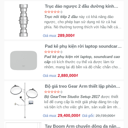
Trục đảo ngược 2 đầu đường kính
15.8mm
0
Trục nối tiếp 2 đầu
này có khả năng đảo
ngược, cho phép bạn sử dụng nó từ cả hai
phía. Nó thường tương thích với hầu hết các
loại đèn chiếu sáng, thiết bị gắn máy ảnh, các
289,000₫
Giá mua:
bộ chuyển đổi và nhiều phụ kiện khác trong
ngành sáng tạo.
Pad kê phụ kiện rời laptop soundcard
cao cấp
0
Pad kê phụ kiện rời laptop, soundcard cao
cấp
có kích thước cụ thể và được làm từ
nhôm, mang lại độ bền và độ chắc chắn cho
việc sử dụng. Đặc điểm của pad kê này là khả
2,880,000₫
Giá mua:
năng chịu tải tương đối lớn và một bề mặt
phẳng để đặt các thiết bị trên đó.
Bộ giá treo Gear Arm thiết lập phòng
thu tại nhà 2817 chính hãng
0
Bộ GearTree Studio Setup 2817
được thiết
kế để cung cấp là một giải pháp đáng tin cậy
và tiện ích cho việc ghi âm, sản xuất âm nhạc
và tạo ra nội dung đa phương tiện chất lượng
29,400,000₫
Giá mua:
Giá gốc:
29,739,000₫
cao tại nhà.
Tay Boom Arm chuyển động đa năng