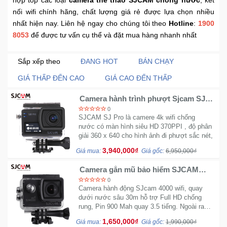
Trí
nối wifi chính hãng, chất lượng giá rẻ được lựa chọn nhiều
nhất hiện nay. Liên hệ ngay cho chúng tôi theo
Hotline
:
1900
8053
để được tư vấn cụ thể và đặt mua hàng nhanh nhất
Đồ
Điện
Gia
Sắp xếp theo
ĐANG HOT
BÁN CHẠY
Dụng
GIÁ THẤP ĐẾN CAO
GIÁ CAO ĐẾN THẤP
Máy
Camera hành trình phượt Sjcam SJ8
Pro có wifi chống nước
Ảnh-
0
SJCAM SJ Pro là camere 4k wifi chống
Máy
nước có màn hình siêu HD 370PPI , độ phân
bay
giải 360 x 640 cho hình ảnh đi phượt sắc nét,
flycam
chất lượng.
3,940,000₫
Giá mua:
Giá gốc:
6,950,000₫
Đồ
Camera gắn mũ bảo hiểm SJCAM
SJ4000 Wifi chính hãng
Chơi
0
Camera hành động SJcam 4000 wifi, quay
Trẻ
dưới nước sâu 30m hỗ trợ Full HD chống
Em
rung, Pin 900 Mah quay 3.5 tiếng. Ngoài ra
thiết bị dễ dàng điều khiển qua app nhanh
1,650,000₫
Giá mua:
Giá gốc:
1,990,000₫
chóng.