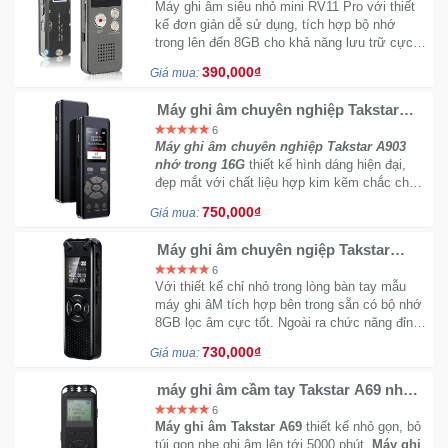
Máy ghi âm siêu nhỏ mini RV11 Pro với thiết
kế đơn giản dễ sử dụng, tích hợp bộ nhớ
trong lên đến 8GB cho khả năng lưu trữ cực
kỳ ấn tượng. Một phím nóng dễ dàng kích
390,000₫
Giá mua:
hoạt.
Máy ghi âm chuyên nghiệp Takstar
A903 nhớ trong 16G
6
Máy ghi âm chuyên nghiệp Takstar A903
nhớ trong 16G
thiết kế hình dáng hiện đại,
đẹp mắt với chất liệu hợp kim kẽm chắc chắn,
tinh tế có thể sử dụng trong hội trường để thu
750,000₫
Giá mua:
bài giảng hoặc thu âm các cuộc phỏng vấn.
Với chip tiên tiến xử lý các tạp âm một cách
Máy ghi âm chuyên ngiệp Takstar
hiệu quả cho ra chất lượng âm thanh loa ngoài
A991 bộ nhớ 8G
6
tự nhiên, trong rõ.
Với thiết kế chỉ nhỏ trong lòng bàn tay mẫu
máy ghi âM tích hợp bên trong sẵn có bộ nhớ
8GB lọc âm cực tốt. Ngoài ra chức năng đỉnh
trên thiết bị là tự động ghi âm khi có tiếng
730,000₫
Giá mua:
động.
máy ghi âm cầm tay Takstar A69 nhớ
trong 16G
6
Máy ghi âm Takstar A69
thiết kế nhỏ gọn, bỏ
túi gọn nhẹ ghi âm lên tới 5000 phút.
Máy ghi