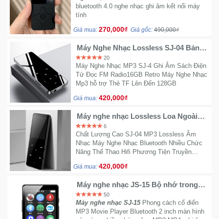
bluetooth 4.0 nghe nhạc ghi âm kết nối máy
tính
270,000₫
Giá mua:
Giá gốc:
490,000₫
Máy Nghe Nhạc Lossless SJ-04 Bản
8Gb màu bạc
20
Máy Nghe Nhạc MP3 SJ-4 Ghi Âm Sách Điện
Tử Đọc FM Radio16GB Retro Máy Nghe Nhạc
Mp3 hỗ trợ Thẻ TF Lên Đến 128GB
420,000₫
Giá mua:
Máy nghe nhạc Lossless Loa Ngoài
JS-04 màu đen bộ nhớ trong 8G
6
Chất Lượng Cao SJ-04 MP3 Lossless Âm
Nhạc Máy Nghe Nhạc Bluetooth Nhiều Chức
Năng Thể Thao Hifi Phương Tiện Truyền
Thông MP3
420,000₫
Giá mua:
Máy nghe nhạc JS-15 Bộ nhớ trong
8G
50
Máy nghe nhạc SJ-15
Phong cách cổ điển
MP3 Movie Player Bluetooth 2 inch màn hình