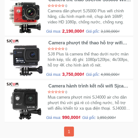
Chính hãng
Sức
0
Camera dân phượt SJ5000 Plus wifi chính
Khỏe
hãng, cấu hình mạnh mẽ, chụp ảnh 16MP,
-
video HD 1080p, chống nước, chống rung.
Làm
2,190,000₫
Đẹp
Giá mua:
Giá gốc:
3,190,000₫
Camera phượt thể thao hỗ trợ wifi
Sjcam SJ8 Plus chống nước
Thiết
0
SJ8 Plus là camera thể thao dưới nước màn
Bị
hình kép, tốc độ ghi: 1080p/120fps; 4k/30fps,
Y
hỗ trợ 4K cho hình ảnh rõ nét.
Tế
3,750,000₫
-
Giá mua:
Giá gốc:
4,990,000₫
Dụng
Camera hành trình kết nối wifi Sjcam
Cụ
SJ4000 Air 4K
0
Massage
Mua camera phượt mini SJ4000 air cho dân
phượt thủ với giá rẻ có chống nước, hỗ trợ
wifi điều khiển từ xa qua điện thoại. SJ4000
Thể
Air có thiết kế tinh tế bằng nguyên liệu cao
990,000₫
Thao
Giá mua:
Giá gốc:
1,850,000₫
cấp.
-
Dã
1
Ngoại