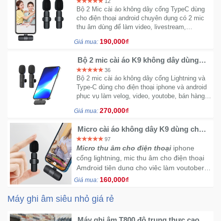
12
Bộ 2 Mic cài áo không dây cổng TypeC dùng
cho điện thoại android chuyên dụng có 2 mic
thu âm dùng để làm video, livestream,
youtube, phỏng vấn tiên dụng với nhiều nhu
190,000₫
Giá mua:
cầu hiện nay
Bộ 2 mic cài áo K9 không dây dùng
cho điện thoại Android và Iphone
36
Bộ 2 mic cài áo không dây cổng Lightning và
Type-C dùng cho điện thoại iphone và android
phục vụ làm velog, video, youtobe, bán hàng
chất lượng cao
270,000₫
Giá mua:
Micro cài áo không dây K9 dùng cho
điện thoại Android và Iphone thu âm
97
lọc tiếng ồn tốt
Micro thu âm cho điện thoại
iphone
cổng lightning, mic thu âm cho điện thoại
Amdroid tiện dụng cho việc làm youtober,
bán hàng trên các kênh thương mại, tiện
160,000₫
Giá mua:
lợi giá rẻ
Máy ghi âm siêu nhỏ giá rẻ
Máy ghi âm T800 độ trung thực cao có