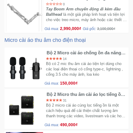
đi kèm đầu Ballhead
0
Tay Boom Arm chuyển động đi kèm đầu
Ballhead
là một giải pháp linh hoạt và tiện lợi
cho việc treo micro, máy ảnh hoặc các thiết bị
khác trong quá trình thu âm hoặc livestream.
2,990,000₫
Giá mua:
Giá gốc:
3,100,000₫
Micro cài áo thu âm cho điện thoại
Bộ 2 Micro cài áo chống ồn đa năng
dùng cho dùng cho mọi thiết bị
14
Bộ có 2 mic thu âm cài áo tiện lợi dùng cho
các loại điện thoại có cổng type-c, lightning ,
cổng 3.5 cho máy ảnh, loa kéo
150,000₫
Giá mua:
Bộ 2 Micro thu âm cài áo lọc tiếng ồn
R8S dùng cho các cổng type-C
31
Lightning cổng 3.5mm
Bộ 2 micro cài áo cùng lọc tiếng ồn là một
cách hiệu quả để cải thiện chất lượng âm
thanh trong các video, livestream và các hoạt
động sáng tạo khác.
490,000₫
Giá mua: