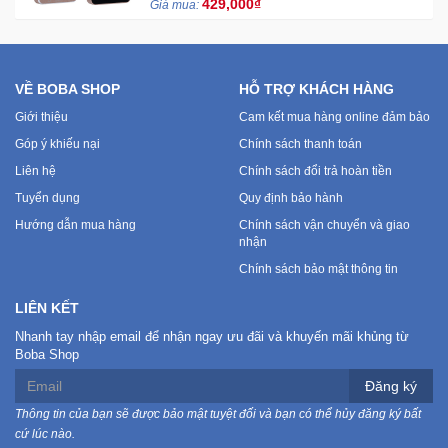
429,000₫
Giá mua:
các thiết bị khác một cách dễ dàng thông qua
tính năng Bluetooth 5.0
VỀ BOBA SHOP
HỖ TRỢ KHÁCH HÀNG
Giới thiệu
Cam kết mua hàng online đảm bảo
Góp ý khiếu nại
Chính sách thanh toán
Liên hệ
Chính sách đổi trả hoàn tiền
Tuyển dụng
Quy định bảo hành
Hướng dẫn mua hàng
Chính sách vận chuyển và giao
nhận
Chính sách bảo mật thông tin
LIÊN KẾT
Nhanh tay nhập email để nhận ngay ưu đãi và khuyến mãi khủng từ
Boba Shop
Đăng ký
Thông tin của bạn sẽ được bảo mật tuyệt đối và bạn có thể hủy đăng ký bất
cứ lúc nào.