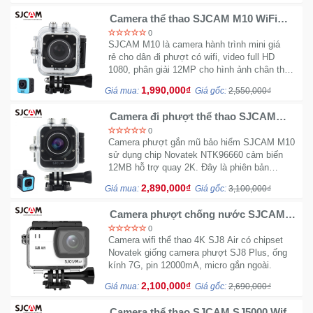
Đồng
Hồ
Camera thể thao SJCAM M10 WiFi
Mini - Thiết kế Cube nhỏ gọn
-
0
SJCAM M10 là camera hành trình mini giá
Phụ
rẻ cho dân đi phượt có wifi, video full HD
Kiện
1080, phân giải 12MP cho hình ảnh chân thực.
Đây là mẫu camera gắn mũ có thiết kế nhỏ
1,990,000₫
Giá mua:
Giá gốc:
2,550,000₫
gọn dễ setup.
Nhà
Cửa
Camera đi phượt thể thao SJCAM
M10 Plus 2K
Và
0
Camera phượt gắn mũ bảo hiểm SJCAM M10
Đời
sử dụng chip Novatek NTK96660 cảm biến
Sống
12MB hỗ trợ quay 2K. Đây là phiên bản
Update của dòng M10 wifi thiết kế vẫn giữ
2,890,000₫
Giá mua:
Giá gốc:
3,100,000₫
nguyên.
Máy
Tính
Camera phượt chống nước SJCAM
SJ8 AIR có wifi
-
0
Camera wifi thể thao 4K SJ8 Air có chipset
Thiết
Novatek giống camera phượt SJ8 Plus, ống
Bị
kính 7G, pin 12000mA, micro gắn ngoài.
Văn
2,100,000₫
Phòng
Giá mua:
Giá gốc:
2,690,000₫
Camera thể thao SJCAM SJ5000 Wifi