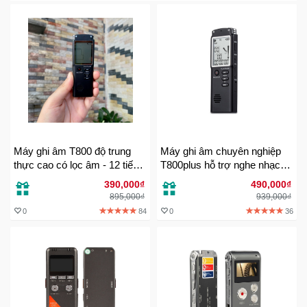
Khuyến
Mãi
Thiết
bị
âm
thanh
Máy ghi âm T800 độ trung
Máy ghi âm chuyên nghiệp
thực cao có lọc âm - 12 tiếng
T800plus hỗ trợ nghe nhạc
Phụ
Recoding - Bộ nhớ trong 8GB
MP3 - Bộ nhớ trong 16GB
Kiện
390,000₫
490,000₫
Công
895,000₫
939,000₫
Nghệ
0
84
0
36
Tivi
-
Thiết
Bị
Giải