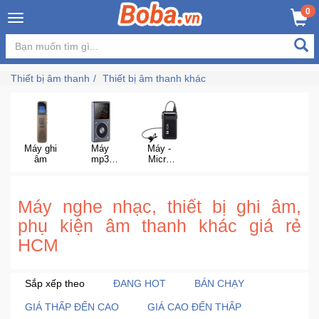
×
0
Đăng
nhập
Thiết bị âm thanh
Thiết bị âm thanh khác
/
Đăng
ký
Máy ghi
Máy
Máy -
âm
mp3
Micro
nghe
ghi âm
Trang
nhạc
cài áo
Chủ
lossless
không
Máy nghe nhạc, thiết bị ghi âm,
dây
phụ kiện âm thanh khác giá rẻ
Đang
HCM
Hot
Bán
Sắp xếp theo
ĐANG HOT
BÁN CHẠY
Chạy
GIÁ THẤP ĐẾN CAO
GIÁ CAO ĐẾN THẤP