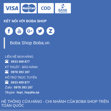
KẾT NỐI VỚI BOBA SHOP
Boba Shop Boba.vn
LIÊN HỆ MUA HÀNG
0933 409 877
KỸ THUẬT - BẢO HÀNH
0978 393 187
HỖ TRỢ TRỰC TUYẾN
0933 409 877
Zalo:
0978 393 187
Skype:
huyt_huyphu.sp
HỆ THỐNG CỬA HÀNG - CHI NHÁNH CỦA BOBA SHOP TRÊN
TOÀN QUỐC