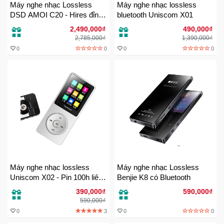
Máy nghe nhạc Lossless
Máy nghe nhạc lossless
DSD AMOI C20 - Hires đỉnh
bluetooth Uniscom X01
cao
2,490,000₫
490,000₫
2,785,000₫
1,390,000₫
0
0
0
0
Máy nghe nhạc lossless
Máy nghe nhạc Lossless
Uniscom X02 - Pin 100h liên
Benjie K8 có Bluetooth
tục
390,000₫
590,000₫
590,000₫
0
3
0
0