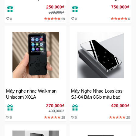
Đồng
250,000₫
750,000₫
Hồ
590,000₫
-
0
69
0
6
Phụ
Kiện
Nhà
Cửa
Và
Đời
Sống
Máy
Máy nghe nhạc Walkman
Máy Nghe Nhạc Lossless
Tính
Uniscom X01A
SJ-04 Bản 8Gb màu bạc
-
Thiết
270,000₫
420,000₫
Bị
490,000₫
Văn
0
28
0
20
Phòng