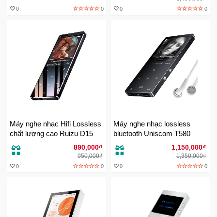
0
0
0
0
Mẹ
Và
Bé
Máy nghe nhạc Hifi Lossless
Máy nghe nhạc lossless
chất lượng cao Ruizu D15
bluetooth Uniscom T580
890,000₫
1,150,000₫
950,000₫
1,350,000₫
0
0
0
0