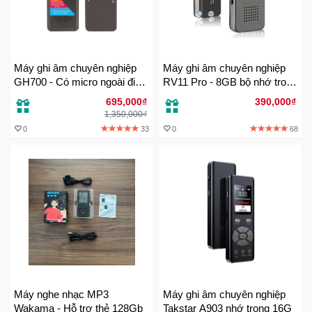
Trí
Đồ
Điện
Máy ghi âm chuyên nghiệp
Máy ghi âm chuyên nghiệp
Gia
GH700 - Có micro ngoài đi
RV11 Pro - 8GB bộ nhớ trong
Dụng
kèm
ghi âm liên tục 35h
695,000₫
390,000₫
1,350,000₫
0
33
0
68
Máy
Ảnh-
Máy
bay
flycam
Đồ
Chơi
Trẻ
Em
Máy nghe nhạc MP3
Máy ghi âm chuyên nghiệp
Wakama - Hỗ trợ thẻ 128Gb
Takstar A903 nhớ trong 16G