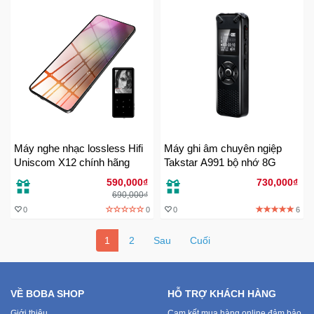
Máy nghe nhạc lossless Hifi
Máy ghi âm chuyên ngiệp
Uniscom X12 chính hãng
Takstar A991 bộ nhớ 8G
590,000₫
730,000₫
690,000₫
0
0
0
6
1
2
Sau
Cuối
VỀ BOBA SHOP
HỖ TRỢ KHÁCH HÀNG
Giới thiệu
Cam kết mua hàng online đảm bảo