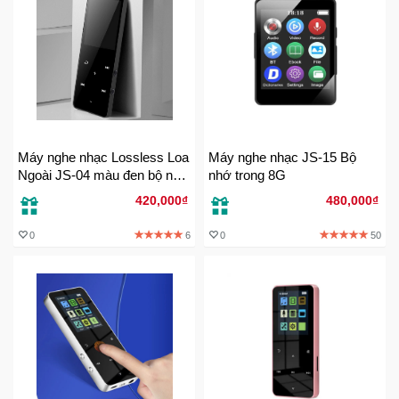
Sức
Khỏe
-
Làm
Đẹp
Thiết
Máy nghe nhạc Lossless Loa
Máy nghe nhạc JS-15 Bộ
Bị
Ngoài JS-04 màu đen bộ nhớ
nhớ trong 8G
Y
trong 8G
Tế
420,000₫
480,000₫
-
Dụng
0
6
0
50
Cụ
Massage
Thể
Thao
-
Dã
Ngoại