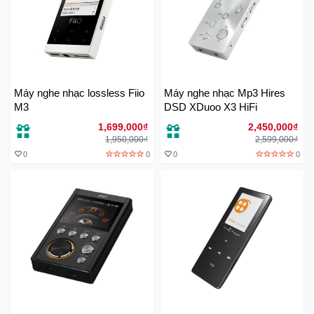
Máy nghe nhạc lossless Fiio
Máy nghe nhạc Mp3 Hires
M3
DSD XDuoo X3 HiFi
1,699,000₫
2,450,000₫
1,950,000₫
2,599,000₫
0
0
0
0