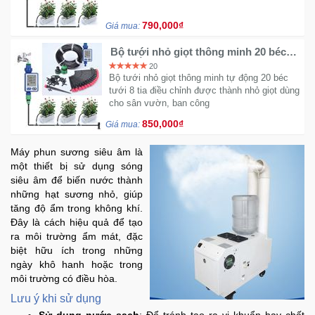
790,000₫
Giá mua:
Bộ tưới nhỏ giọt thông minh 20 béc
que cắm van nước hẹn giờ DH609
20
Bộ tưới nhỏ giọt thông minh tự động 20 béc
tưới 8 tia điều chỉnh được thành nhỏ giọt dùng
cho sân vườn, ban công
850,000₫
Giá mua:
Máy phun sương siêu âm là
một thiết bị sử dụng sóng
siêu âm để biến nước thành
những hạt sương nhỏ, giúp
tăng độ ẩm trong không khí.
Đây là cách hiệu quả để tạo
ra môi trường ẩm mát, đặc
biệt hữu ích trong những
ngày khô hanh hoặc trong
môi trường có điều hòa.
Lưu ý khi sử dụng