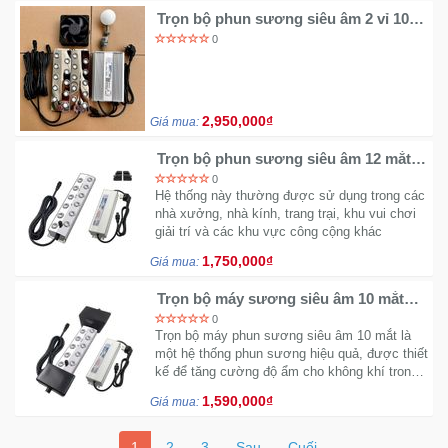
Trọn bộ phun sương siêu âm 2 vỉ 10
mắt kèm quạt nguồn và phao
0
2,950,000₫
Giá mua:
Trọn bộ phun sương siêu âm 12 mắt
kèm nguồn và bộ phao
0
Hệ thống này thường được sử dụng trong các
nhà xưởng, nhà kính, trang trại, khu vui chơi
giải trí và các khu vực công cộng khác
1,750,000₫
Giá mua:
Trọn bộ máy sương siêu âm 10 mắt
kèm nguồn và bộ phao
0
Trọn bộ máy phun sương siêu âm 10 mắt là
một hệ thống phun sương hiệu quả, được thiết
kế để tăng cường độ ẩm cho không khí trong
các không gian lớn
1,590,000₫
Giá mua:
1
2
3
Sau
Cuối