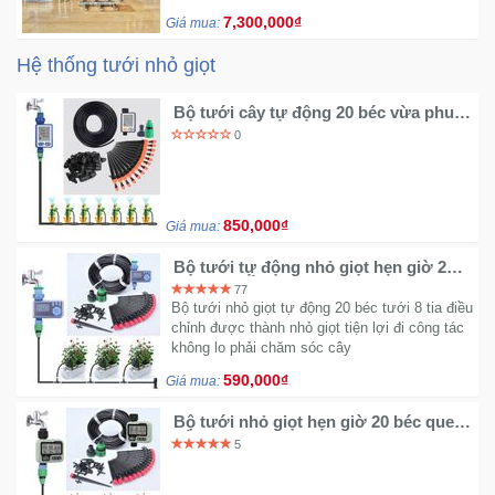
7,300,000₫
Giá mua:
Hệ thống tưới nhỏ giọt
Bộ tưới cây tự động 20 béc vừa phun
vừa tưới dùng ống 10mm van nước
0
DH609
850,000₫
Giá mua:
Bộ tưới tự động nhỏ giọt hẹn giờ 20
béc que cắm DH607
77
Bộ tưới nhỏ giọt tự động 20 béc tưới 8 tia điều
chỉnh được thành nhỏ giọt tiện lợi đi công tác
không lo phải chăm sóc cây
590,000₫
Giá mua:
Bộ tưới nhỏ giọt hẹn giờ 20 béc que
cắm HTC-322
5