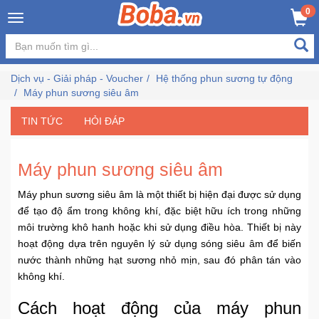
×
0
Đăng
nhập
Dịch vụ - Giải pháp - Voucher
Hệ thống phun sương tự động
/
Máy phun sương siêu âm
Đăng
ký
TIN TỨC
HỎI ĐÁP
Máy phun sương siêu âm
Trang
Chủ
Máy phun sương siêu âm là một thiết bị hiện đại được sử dụng
để tạo độ ẩm trong không khí, đặc biệt hữu ích trong những
Đang
môi trường khô hanh hoặc khi sử dụng điều hòa. Thiết bị này
Hot
hoạt động dựa trên nguyên lý sử dụng sóng siêu âm để biến
nước thành những hạt sương nhỏ mịn, sau đó phân tán vào
không khí.
Bán
Chạy
Cách hoạt động của máy phun