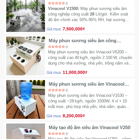
Đồng
V1500
0
Hồ
Vinacool V1500:
Máy phun sương siêu âm
-
công nghiệp công suất
28
Lít/giờ. Kiểm soát
độ ẩm chính xác
50%-95%
RH, hạt sương
Phụ
nano siêu mịn, không đọng nước. Tối ưu cho
Kiện
7,500,000₫
Giá mua:
xưởng dệt, in ấn, nhà yến lớn.
Máy phun sương siêu âm công
Nhà
nghiệp Vinacool V6200
0
Cửa
Máy phun sương siêu âm Vinacool V6200 –
Và
công suất cao 40 kg/h, nguồn 2.100 W, chuyên
dụng cho nhà xưởng, nhà yến, trồng nấm và
Đời
tiểu cảnh quy mô lớn, vận hành êm – tiết kiệm
Sống
11,000,000₫
Giá mua:
điện.
Máy phun sương siêu âm Vinacool
Máy
V1530
0
Tính
Máy phun sương siêu âm Vinacool V1530 –
-
công suất ~28 kg/h, nguồn 1500W, 4 vỉ × 10
mắt inox, phù hợp nhà yến, nhà nấm, quán
Thiết
café sân vườn rộng 100‑200 m². Hoạt động
Bị
8,200,000₫
Giá mua:
êm, tiết kiệm điện, hiệu ứng sương mù đẹp
Văn
mắt.
Phòng
Máy tạo độ ẩm siêu âm Vinacool V250
0
Máy tạo độ ẩm siêu âm Vinacool V250 – công