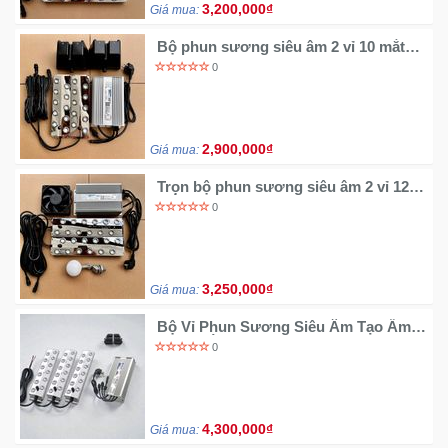
3,200,000₫
Giá mua:
Mẹ
Bộ phun sương siêu âm 2 vỉ 10 mắt
kèm nguồn và phao
Và
0
Bé
2,900,000₫
Giá mua:
Trọn bộ phun sương siêu âm 2 vỉ 12
mắt kèm quạt nguồn và phao
0
3,250,000₫
Giá mua:
Bộ Vỉ Phun Sương Siêu Âm Tạo Ẩm 3
Vỉ 10 Mắt | Giải Pháp tạo khói & Tạo
0
Ẩm Hiệu Quả Cao
4,300,000₫
Giá mua: