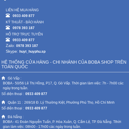
LIÊN HỆ MUA HÀNG
0933 409 877
KỸ THUẬT - BẢO HÀNH
0978 393 187
HỖ TRỢ TRỰC TUYẾN
0933 409 877
Zalo:
0978 393 187
Skype:
huyt_huyphu.sp
HỆ THỐNG CỬA HÀNG - CHI NHÁNH CỦA BOBA SHOP TRÊN
TOÀN QUỐC
Gò Vấp :
BOBA - 50/56 Lê Thị Hồng, P17, Q. Gò Vấp. Thời gian làm việc: 7h - 7h00 các
ngày trong tuần.
Số điện thoại :
0933 409 877
Quận 11 :
269/18 Đ. Lý Thường Kiệt, Phường Phú Thọ, Hồ Chí Minh
Số điện thoại :
0933 409 877
Đà Nẵng :
BOBA - 41 Đoàn Nguyễn Tuấn, P. Hòa Xuân, Q. Cẩm Lệ, TP. Đà Nẵng. Tthời
gian làm việc: 08h00 - 17h00 các ngày trong tuần.