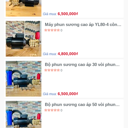
6,500,000₫
Giá mua:
Máy phun sương cao áp YL80-4 công
suất 1.kw động cơ thứ cấp
0
4,800,000₫
Giá mua:
Bộ phun sương cao áp 30 vòi phun
bơm YL80-4
0
6,500,000₫
Giá mua:
Bộ phun sương cao áp 50 vòi phun
bơm YL80-4
0