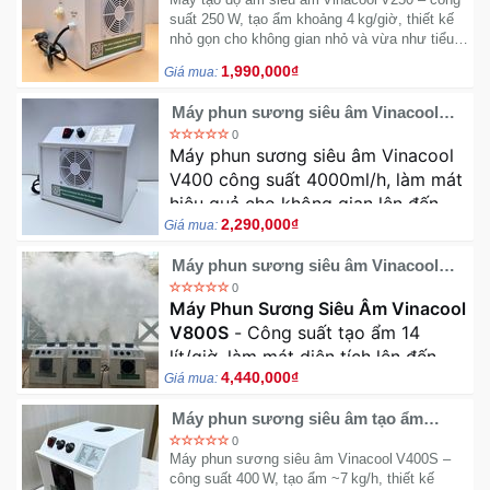
Sức
suất 250 W, tạo ẩm khoảng 4 kg/giờ, thiết kế
nhỏ gọn cho không gian nhỏ và vừa như tiểu
Khỏe
cảnh, phòng café, hồ cá, đầu phun chống ăn
-
1,990,000₫
Giá mua:
mòn, vận hành êm‑ái, tiết kiệm điện
Làm
Đẹp
Máy phun sương siêu âm Vinacool
V400
0
Máy phun sương siêu âm Vinacool
Thiết
V400 công suất 4000ml/h, làm mát
Bị
hiệu quả cho không gian lên đến
Y
2,290,000₫
50m². Thiết kế công nghiệp bền bỉ .
Giá mua:
Tế
-
Máy phun sương siêu âm Vinacool
V800S
Dụng
0
Máy Phun Sương Siêu Âm Vinacool
Cụ
V800S
- Công suất tạo ẩm 14
Massage
lít/giờ, làm mát diện tích lên đến
4,440,000₫
80m². Thiết kế công nghiệp bền bỉ,
Giá mua:
Thể
có nút điều chỉnh tăng giảm lưu
Thao
Máy phun sương siêu âm tạo ẩm
lượng sương và gió phù hợp mọi
Vinacool V400S
-
0
nhu cầu
Máy phun sương siêu âm Vinacool V400S –
Dã
công suất 400 W, tạo ẩm ~7 kg/h, thiết kế
Ngoại