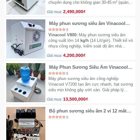
chuyên dụng cho không gian 30‑45 m² (quán
café, nhà yến, tiểu cảnh)
2,490,000₫
Giá mua:
Ô
Tô
Máy phun sương siêu âm Vinacool
V800
-
0
Vinacool V800:
Máy phun sương siêu âm
Xe
công suất lớn 14
kg/h
(
14
Lít/giờ). Thiết kế vỏ
Máy
nhựa công nghiệp, kiểm soát độ ẩm nhà
xưởng, chống tĩnh điện và làm mát hiệu quả.
4,200,000₫
Giá mua:
Giải pháp bền bỉ cho môi trường công nghiệp
Đồ
chơi
Máy Phun Sương Siêu Âm Vinacool
V7200 | Công Suất Khủng Giá Tốt
công
0
Máy phun sương siêu âm công nghiệp
nghệ
Vinacool V7200 tạo ẩm cực nhanh, hạt sương
siêu mịn không gây ướt sàn. Giải pháp lý
tưởng cho nhà yến, nấm, xưởng sản xuất. Độ
Dịch
13,500,000₫
Giá mua:
bền cao, giá cạnh tranh
vụ
-
Bộ phun sương siêu âm 2 vỉ 12 mắt
kèm nguồn và phao
Giải
0
pháp
-
Voucher