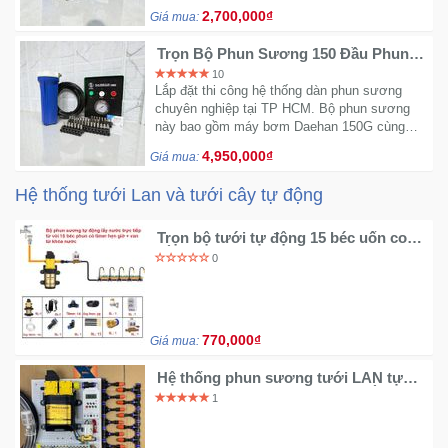
50 béc phun, 40 mét dây và cầu lọc rác.
2,700,000₫
Giá mua:
Trọn Bộ Phun Sương 150 Đầu Phun
DH150 - Công Suất Lớn Làm Mát Diện
10
Rộng
Lắp đặt thi công hệ thống dàn phun sương
chuyên nghiệp tại TP HCM. Bộ phun sương
này bao gồm máy bơm Daehan 150G cùng
trọn bộ phụ kiện cho 150 béc phun
4,950,000₫
Giá mua:
Hệ thống tưới Lan và tưới cây tự động
Trọn bộ tưới tự động 15 béc uốn cong
bằng time van từ bơm 60w
0
770,000₫
Giá mua:
Hệ thống phun sương tưới LAN tự
động 20 béc 1 hướng nhựa - Bằng
1
Timer hẹn giờ tưới