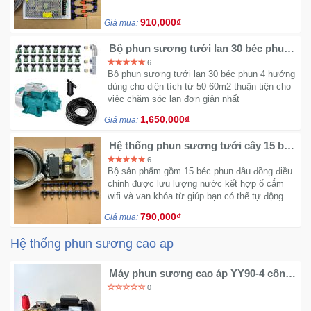
910,000₫
Giá mua:
Bộ phun sương tưới lan 30 béc phun
4 hướng bơm 370w
6
Bộ phun sương tưới lan 30 béc phun 4 hướng
dùng cho diện tích từ 50-60m2 thuận tiện cho
việc chăm sóc lan đơn giản nhất
1,650,000₫
Giá mua:
Hệ thống phun sương tưới cây 15 béc
phun 1 hướng đầu đồng - có ổ cắm
6
wifi
Bộ sản phẩm gồm 15 béc phun đầu đồng điều
chỉnh được lưu lượng nước kết hợp ổ cắm
wifi và van khóa từ giúp bạn có thể tự động
hẹn giờ tưới thông qua app trên điện thoại tiện
790,000₫
Giá mua:
lợi.
Hệ thống phun sương cao ap
Máy phun sương cao áp YY90-4 công
suất 2.2kw động cơ thứ cấp
0