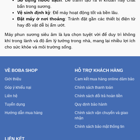
Sử dụng nước sạch
: Để tránh tạo ra vi khuẩn hay chất
bẩn trong sương.
Vệ sinh định kỳ
: Để máy hoạt động tốt và bền lâu.
Đặt máy ở nơi thoáng
: Tránh đặt gần các thiết bị điện tử
hay đồ vật dễ bị ẩm ướt.
Máy phun sương siêu âm là lựa chọn tuyệt vời để duy trì không
khí trong lành và độ ẩm lý tưởng trong nhà, mang lại nhiều lợi ích
cho sức khỏe và môi trường sống.
VỀ BOBA SHOP
HỖ TRỢ KHÁCH HÀNG
Giới thiệu
Cam kết mua hàng online đảm bảo
Góp ý khiếu nại
Chính sách thanh toán
Liên hệ
Chính sách đổi trả hoàn tiền
Tuyển dụng
Quy định bảo hành
Hướng dẫn mua hàng
Chính sách vận chuyển và giao
nhận
Chính sách bảo mật thông tin
LIÊN KẾT