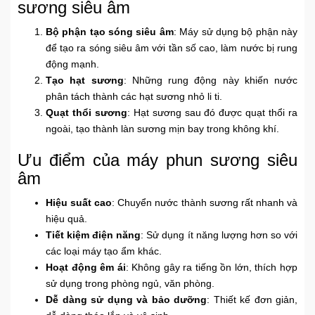
sương siêu âm
Khuyến
Mãi
Bộ phận tạo sóng siêu âm
: Máy sử dụng bộ phận này
để tạo ra sóng siêu âm với tần số cao, làm nước bị rung
động mạnh.
Tạo hạt sương
: Những rung động này khiến nước
Thiết
phân tách thành các hạt sương nhỏ li ti.
bị
Quạt thổi sương
: Hạt sương sau đó được quạt thổi ra
âm
ngoài, tạo thành làn sương mịn bay trong không khí.
thanh
Ưu điểm của máy phun sương siêu
Phụ
âm
Kiện
Công
Hiệu suất cao
: Chuyển nước thành sương rất nhanh và
Nghệ
hiệu quả.
Tiết kiệm điện năng
: Sử dụng ít năng lượng hơn so với
các loại máy tạo ẩm khác.
Tivi
Hoạt động êm ái
: Không gây ra tiếng ồn lớn, thích hợp
-
Thiết
sử dụng trong phòng ngủ, văn phòng.
Bị
Dễ dàng sử dụng và bảo dưỡng
: Thiết kế đơn giản,
Giải