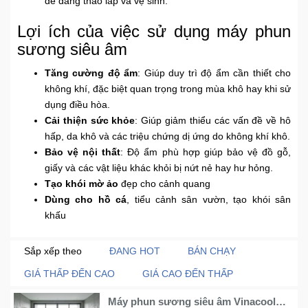
dễ dàng tháo lắp và vệ sinh.
Trí
Lợi ích của việc sử dụng máy phun
sương siêu âm
Đồ
Điện
Tăng cường độ ẩm
: Giúp duy trì độ ẩm cần thiết cho
Gia
không khí, đặc biệt quan trọng trong mùa khô hay khi sử
Dụng
dụng điều hòa.
Cải thiện sức khỏe
: Giúp giảm thiểu các vấn đề về hô
Máy
hấp, da khô và các triệu chứng dị ứng do không khí khô.
Ảnh-
Bảo vệ nội thất
: Độ ẩm phù hợp giúp bảo vệ đồ gỗ,
Máy
giấy và các vật liệu khác khỏi bị nứt nẻ hay hư hỏng.
bay
Tạo khói mờ ảo
đẹp cho cảnh quang
flycam
Dùng cho hồ cá
, tiểu cảnh sân vườn, tạo khói sân
khấu
Đồ
Chơi
Sắp xếp theo
ĐANG HOT
BÁN CHẠY
Trẻ
Em
GIÁ THẤP ĐẾN CAO
GIÁ CAO ĐẾN THẤP
Máy phun sương siêu âm Vinacool