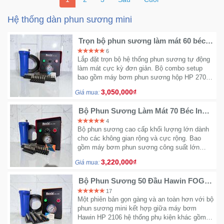
Hệ thống dàn phun sương mini
Trọn bộ phun sương làm mát 60 béc
Hawin FOG 2703 - Béc inox chống rỉ
6
cao cấp
Lắp đặt trọn bộ hệ thống phun sương tự động
làm mát cực kỳ đơn giản. Bộ combo setup
bao gồm máy bơm phun sương hộp HP 2703
cùng phụ kiện cho 50 béc phun mưa.
3,050,000₫
Giá mua:
Bộ Phun Sương Làm Mát 70 Béc Inox
Công Suất Lớn Chính Hãng Làm Mát
4
Hiệu Quả
Bộ phun sương cao cấp khối lượng lớn dành
cho các không gian rộng và cực rộng. Bao
gồm máy bơm phun sương công suất lớn
Hawin HP 2703, 100M dây, 80 béc phun, cầu
3,220,000₫
Giá mua:
lọc rác.
Bộ Phun Sương 50 Đầu Hawin FOG
2106 - Trọn Bộ Giá Tốt Làm Mát
17
Nhanh
Một phiên bản gọn gàng và an toàn hơn với bộ
phun sương mini kết hợp giữa máy bơm
Hawin HP 2106 hệ thống phụ kiện khác gồm