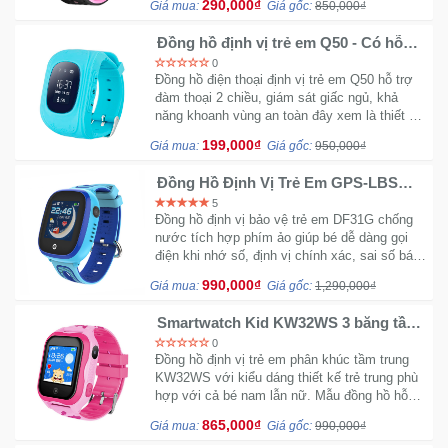
290,000₫
Giá mua:
Giá gốc:
850,000₫
Đồng hồ định vị trẻ em Q50 - Có hỗ
trợ nghe gọi chống nước
0
Đồng hồ điện thoại định vị trẻ em Q50 hỗ trợ
đàm thoại 2 chiều, giám sát giấc ngủ, khả
năng khoanh vùng an toàn đây xem là thiết bị
theo dõi bé mọi lúc mọi nơi.
199,000₫
Giá mua:
Giá gốc:
950,000₫
Đồng Hồ Định Vị Trẻ Em GPS-LBS
DF31G chống nước - Tích hợp
5
Camera thoại
Đồng hồ định vị bảo vệ trẻ em DF31G chống
nước tích hợp phím ảo giúp bé dễ dàng gọi
điện khi nhớ số, định vị chính xác, sai số bán
kính 50m, tính năng SOS phím gọi nhanh để
990,000₫
Giá mua:
Giá gốc:
1,290,000₫
bé liên lạc nhanh với bố mẹ trong trường hợp
khẩn cấp
Smartwatch Kid KW32WS 3 băng tần
GPS LPS Wifi
0
Đồng hồ định vị trẻ em phân khúc tầm trung
KW32WS với kiểu dáng thiết kế trẻ trung phù
hợp với cả bé nam lẫn nữ. Mẫu đồng hồ hỗ
trợ ba bằng tầng GPS, LPS và Wifi.
865,000₫
Giá mua:
Giá gốc:
990,000₫