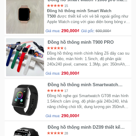
Đồng
siêu mỏng
15
Hồ
Đồng hồ thông minh Smart Watch
-
T500
được thiết kế với vẻ bề ngoài giống như
Phụ
Apple Watch cùng với giao diện bong bóng và
Kiện
nhiều mẫu màn mình sinh động, có nhiều các
290,000₫
Giá mua:
Giá gốc:
600,000₫
tính năng như là đo sức khỏe, thông báo
Facebook; Zalo, kết nối Bluetooth để gọi điện
Đồng hồ thông minh T900 PRO
Nhà
thoại hoặc nghe nhạc,.....và đặc biệt là có thể
6
thay dây theo sở thích.
Cửa
Đồng hồ thông minh chính hãng Z6 dây cao su
Và
mềm dẻo, màn hình: 1.5inch, độ phân giải:
Đời
240x240 pixel, camera: 1.3Mp, pin: 350mAh,
Sống
đầy đủ tính năng như chiếc điện thoại đồng hồ
290,000₫
Giá mua:
nghe gọi
Đồng hồ thông minh Smartwatch
Máy
GT08 - Quốc tế Original
17
Tính
Đồng hồ nghe gọi Smartwatch GT08 màn hình
-
1.54inch cảm ứng, độ phân giải 240x240, khả
Thiết
năng chống chói tốt, dung lượng pin 350mAh,
Bị
sử dụng liên tục được: 3-5 tiếng, thời gian
290,000₫
Giá mua:
Văn
chờ: 7 ngày.
Phòng
Đồng hồ thông minh DZ09 thiết kế
nam tính - Lắp sim như điện thoại
28