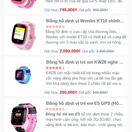
theo dõi vị trí của bé qua GPS hoặc LBS, đồng
hồ điện thoại trẻ em hỗ trợ cài đặt 3 số cuộc
749,000₫
Giá mua:
Giá gốc:
990,000₫
gọi khẩn cấp.
Đồng hồ định vị Wonlex KT10 chính
hãng (Xanh - Hồng - Tím)
0
Đồng hồ định vị cao cấp của thương hiệu
Wonlex với model KT10 có thiết kế vô cùng dễ
thương với 3 màu sắc là xanh, tím và hồng.
KT10 hỗ trợ đa sim và có thể video call rất
2,090,000₫
Giá mua:
Giá gốc:
2,490,000₫
tiện lợi.
Đồng hồ định vị trẻ em KW28 nghe gọi
định vị - Màu Xanh
3
KW28 với mẫu thiết kế trẻ trung nhiều màu
sắc năng động phù hợp với cả bé trai lẫn gái.
Với khả năng đàm thoại 2 chiều tốt bố mẹ an
tâm hoàn toàn.
350,000₫
Giá mua:
Giá gốc:
590,000₫
Đồng hồ định vị trẻ em E5 GPS (Hỗ
trợ tiếng Việt) - Hot 2019 (Xanh - Tím)
0
Đồng hồ trẻ em E5
hỗ trợ đàm thoại 2 chiều,
màn hình cảm ứng, kết nối 2G/3G/4G, chức
năng định vị trẻ em, báo thức, chát giọng nói...