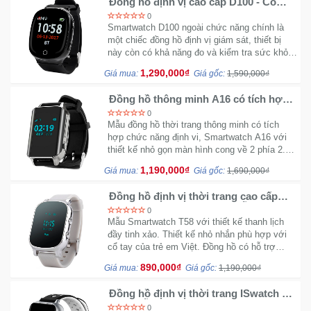
Đồng hồ định vị cao cấp D100 - Có
tích hợp chức năng đo sức khỏe
0
Smartwatch D100 ngoài chức năng chính là
một chiếc đồng hồ định vị giám sát, thiết bị
này còn có khả năng đo và kiểm tra sức khỏe
một cách chuẩn xác phù hợp với mọi lứa tuổi.
1,290,000₫
Giá mua:
Giá gốc:
1,590,000₫
Đồng hồ thông minh A16 có tích hợp
định vị - Màn hình cong 2.5D
0
Mẫu đồng hồ thời trang thông minh có tích
hợp chức năng định vi, Smartwatch A16 với
thiết kế nhỏ gọn màn hình cong về 2 phía 2.5D
cực kỳ ấn tượng cho cảm giá vuốt lướt tuyệt
1,190,000₫
Giá mua:
Giá gốc:
1,690,000₫
vời.
Đồng hồ định vị thời trang cao cấp
ISWatch T58 - Nhập khẩu mẫu thanh
0
lịch
Mẫu Smartwatch T58 với thiết kế thanh lịch
đầy tinh xảo. Thiết kế nhỏ nhắn phù hợp với
cổ tay của trẻ em Việt. Đồng hồ có hỗ trợ
tiếng Việt nên cực kỳ dễ làm quen và sử
890,000₫
Giá mua:
Giá gốc:
1,190,000₫
dụng.
Đồng hồ định vị thời trang ISwatch V9
GPS mẫu thể thao
0