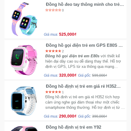
Đồng hồ đeo tay thông minh cho trẻ
em Q12S
0
525,000₫
Giá mua:
Đồng hồ gọi điện trẻ em GPS E80S N
Original có tiếng Việt (Màu Hồng Tím)
2
Đồng hồ gọi điện trẻ em E80s
với thiết kế
hiện đại dây cao su dễ dàng thay thế. Hỗ trợ
định vị GPS, LPS từ xa thông qua mạng
GPRS hoặc 3G 4G đều được. Tích hợp SOS
320,000₫
Giá mua:
Giá gốc:
599,000₫
cảnh báo
Đồng hồ định vị trẻ em giá rẻ H352
tiếng Việt hỗ trợ nghe gọi (y7)
1
Đồng hồ định vị trẻ em giá rẻ H352 tích hợp
cảm ứng nghe gọi đàm thoại như một chiếc
smartphone thông thường. Hỗ trợ định vị từ xa
thông qua app Setracker cực kỳ tiện lợi.
290,000₫
Giá mua:
Giá gốc:
390,000₫
Đồng hồ định vị trẻ em Y92