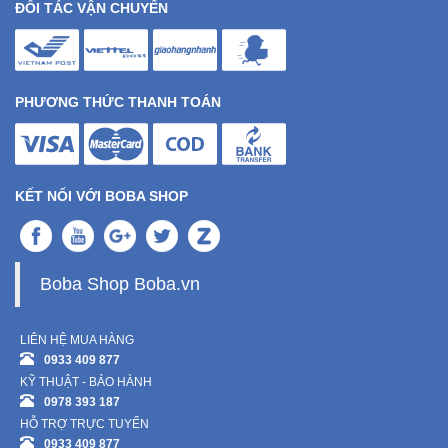
ĐỐI TÁC VẬN CHUYỂN
PHƯƠNG THỨC THANH TOÁN
KẾT NỐI VỚI BOBA SHOP
Boba Shop Boba.vn
LIÊN HỆ MUA HÀNG
0933 409 877
KỸ THUẬT - BẢO HÀNH
0978 393 187
HỖ TRỢ TRỰC TUYẾN
0933 409 877