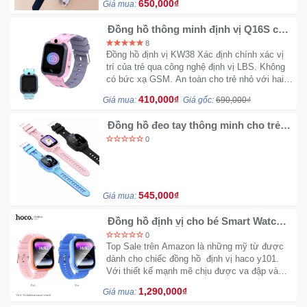
650,000₫
Giá mua:
Đồng hồ thông minh định vị Q16S call
video hàng rào an toàn
8
Đồng hồ định vị KW38 Xác định chính xác vị
trí của trẻ qua công nghệ định vị LBS. Không
có bức xạ GSM. An toàn cho trẻ nhỏ với hai
chế độ bản đồ định vị 2D dễ quan sát.
410,000₫
Giá mua:
Giá gốc:
690,000₫
Đồng hồ đeo tay thông minh cho trẻ
em Y36
0
545,000₫
Giá mua:
Đồng hồ định vị cho bé Smart Watch
HOCO Y101 hỗ trợ sim 4G
0
Top Sale trên Amazon là những mỹ từ được
dành cho chiếc đồng hồ định vị haco y101.
Với thiết kế mạnh mẽ chịu được va đập và
chống nước cực tốt chuẩn IP68, Màn hình
1,290,000₫
Giá mua:
đồng hỗ trợ Touch 1,54inch.