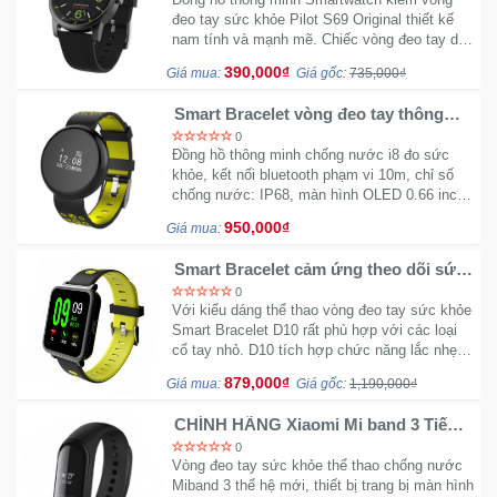
đeo tay sức khỏe Pilot S69 Original thiết kế
nam tính và mạnh mẽ. Chiếc vòng đeo tay dễ
dàng Sync với Smartphone đồng bộ và kiểm
390,000₫
Giá mua:
Giá gốc:
735,000₫
tra sức khỏe cực kỳ chuẩn xác.
Smart Bracelet vòng đeo tay thông
minh i8 Plus chống nước đo sức khỏe
0
Đồng hồ thông minh chống nước i8 đo sức
khỏe, kết nối bluetooth phạm vi 10m, chỉ số
chống nước: IP68, màn hình OLED 0.66 inch,
chiều dài điều chỉnh: 150-235mm, độ dày
950,000₫
Giá mua:
đường kính 38*11mm, pin: 80mAh
Smart Bracelet cảm ứng theo dõi sức
khỏe D10
0
Với kiểu dáng thể thao vòng đeo tay sức khỏe
Smart Bracelet D10 rất phù hợp với các loại
cổ tay nhỏ. D10 tích hợp chức năng lắc nhẹ
thiết bị sẽ tự động sáng, Hỗ trợ khả năng đo
879,000₫
Giá mua:
Giá gốc:
1,190,000₫
huyết áp, nhịp tim và bước chạy một cách
chuẩn xác.
CHÍNH HÃNG Xiaomi Mi band 3 Tiếng
Việt - Tặng kèm dán cường lực
0
Vòng đeo tay sức khỏe thể thao chống nước
Miband 3 thể hệ mới, thiết bị trang bị màn hình