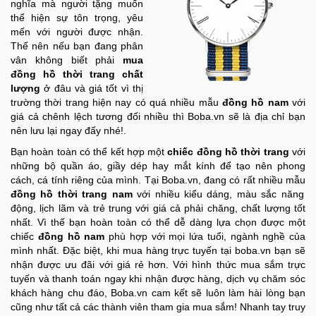
nghĩa mà người tặng muốn
thể hiện sự tôn trọng, yêu
mến với người được nhận.
Thế nên nếu bạn đang phân
vân không biết phải
mua
đồng hồ thời trang chất
lượng
ở đâu và giá tốt vì thị
trường thời trang hiện nay có quá nhiều mẫu
đồng hồ nam
với
giá cả chênh lệch tương đối nhiều thì Boba.vn sẽ là địa chỉ bạn
nên lưu lại ngay đấy nhé!.
Bạn hoàn toàn có thể kết hợp một
chiếc đồng hồ thời trang
với
những bộ quần áo, giầy dép hay mắt kính để tạo nên phong
cách, cá tính riêng của mình. Tại Boba.vn, đang có rất nhiều mẫu
đồng hồ thời trang nam
với nhiều kiểu dáng, màu sắc năng
động, lịch lãm và trẻ trung với giá cả phải chăng, chất lượng tốt
nhất. Vì thế bạn hoàn toàn có thể dễ dàng lựa chọn được một
chiếc
đồng hồ nam
phù hợp với mọi lứa tuổi, ngành nghề của
mình nhất. Đặc biệt, khi mua hàng trực tuyến tại boba.vn bạn sẽ
nhận được ưu đãi với giá rẻ hơn. Với hình thức mua sắm trực
tuyến và thanh toán ngay khi nhận được hàng, dịch vụ chăm sóc
khách hàng chu đáo, Boba.vn cam kết sẽ luôn làm hài lòng bạn
cũng như tất cả các thành viên tham gia mua sắm! Nhanh tay truy