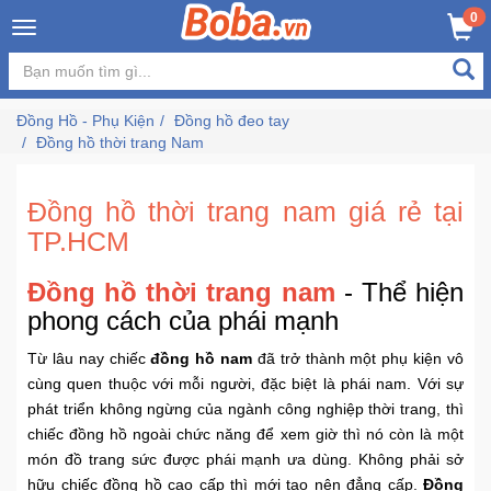
×
0
Đăng
nhập
Đồng Hồ - Phụ Kiện
Đồng hồ đeo tay
/
Đồng hồ thời trang Nam
Đăng
ký
Đồng hồ thời trang nam giá rẻ tại
TP.HCM
Trang
Đồng hồ thời trang nam
- Thể hiện
Chủ
phong cách của phái mạnh
Đang
Từ lâu nay chiếc
đồng hồ nam
đã trở thành một phụ kiện vô
Hot
cùng quen thuộc với mỗi người, đặc biệt là phái nam. Với sự
phát triển không ngừng của ngành công nghiệp thời trang, thì
Bán
chiếc đồng hồ ngoài chức năng để xem giờ thì nó còn là một
Chạy
món đồ trang sức được phái mạnh ưa dùng. Không phải sở
hữu chiếc đồng hồ cao cấp thì mới tạo nên đẳng cấp.
Đồng