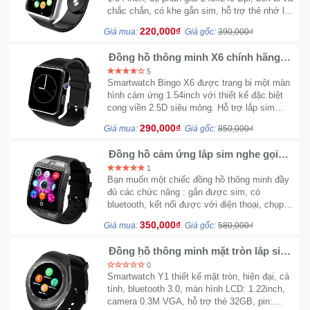
chắc chắn, có khe gắn sim, hỗ trợ thẻ nhớ lên
đến 8GB, tích hợp camera có thể quay phim,
220,000₫
Giá mua:
Giá gốc:
390,000₫
Ô
chụp ảnh,....
Tô
Đồng hồ thông minh X6 chính hãng
-
Bingo - Màn hình cong 2.5D
5
Xe
Smartwatch Bingo X6 được trang bị một màn
Máy
hình cảm ứng 1.54inch với thiết kế đặc biệt
cong viền 2.5D siêu mỏng. Hỗ trợ lắp sim
riêng và thẻ nhớ 32GB, Pin cho thời gian chờ
290,000₫
Giá mua:
Giá gốc:
850,000₫
Đồ
lên đến 3 ngày.
chơi
Đồng hồ cảm ứng lắp sim nghe gọi
công
Q18 - Cong 2 đầu
1
nghệ
Bạn muốn một chiếc đồng hồ thông minh đầy
đủ các chức năng : gắn được sim, có
bluetooth, kết nối được với điện thoại, chụp
Dịch
được ảnh, có tiếng Việt. Q18 sẽ là một lựa
350,000₫
Giá mua:
Giá gốc:
580,000₫
vụ
chọn tuyệt với cho bạn!
-
Đồng hồ thông minh mặt tròn lắp sim
Giải
Y1 - Lắp sim nghe gọi
0
pháp
Smartwatch Y1 thiết kế mặt tròn, hiện đại, cá
-
tính, bluetooth 3.0, màn hình LCD: 1.22inch,
camera 0.3M VGA, hỗ trợ thẻ 32GB, pin:
Voucher