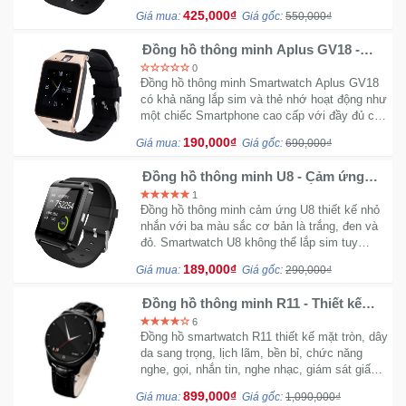
280mAh, phù hợp cả nam lẫn nữ sử dụng
425,000₫
Giá mua:
Giá gốc:
550,000₫
Mẹ
Đồng hồ thông minh Aplus GV18 -
Và
Chính hãng A
0
Bé
Đồng hồ thông minh Smartwatch Aplus GV18
có khả năng lắp sim và thẻ nhớ hoạt động như
một chiếc Smartphone cao cấp với đầy đủ các
tính năng như lướt web, facebook, zalo, quay
190,000₫
Giá mua:
Giá gốc:
690,000₫
phim chụp ảnh
Đồng hồ thông minh U8 - Cảm ứng
Sync Smartphone không lắp sim
1
Đồng hồ thông minh cảm ứng U8 thiết kế nhỏ
nhắn với ba màu sắc cơ bản là trắng, đen và
đỏ. Smartwatch U8 không thể lắp sim tuy
nhiên bạn vẫn có thể đồng bộ với điện thoại để
189,000₫
Giá mua:
Giá gốc:
290,000₫
nghe gọi nhắn tin bình thường.
Đồng hồ thông minh R11 - Thiết kế
mỏng ấn tượng theo dõi sức khỏe
6
Đồng hồ smartwatch R11 thiết kế mặt tròn, dây
da sang trọng, lịch lãm, bền bỉ, chức năng
nghe, gọi, nhắn tin, nghe nhạc, giám sát giấc
ngủ, đếm bước chân, nhắc nhở vận động, đầy
899,000₫
Giá mua:
Giá gốc:
1,090,000₫
đủ tính năng như chiếc đồng hồ điện thoại