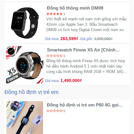
Đồng hồ thông minh DM09
1
Với thiết kế mạnh mẽ nam tính giống với mẫu
42mm của Apple Seri 3. Mẫu Smartwach
DM09 có tích hợp Digital Crown một núm xoay
chức năng hỗ trợ di chuyển và chọn app thông
263,599₫
Giá mua:
Giá gốc:
2,099,000₫
minh.
Smartwatch Finow X5 Air [Chính
hãng]
0
Đồng hồ thông minh Finow X5 được tích hợp
hệ điều hành Android 5.1 mới nhất hiện nay
cùng cấu hình khủng RAM 2GB + ROM 16GB
và chip xử lý lõi tứ cho tốc độ và khả năng
1,490,000₫
Giá mua:
load nhanh hơn bao giờ hết.
Đồng hồ định vị trẻ em
Đồng hộ định vị trẻ em P60 4G gọi
video
0