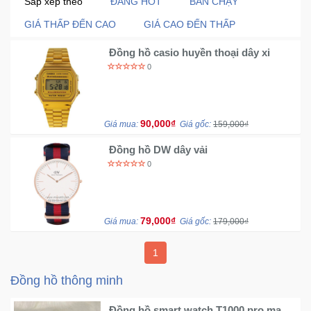
Sắp xếp theo
ĐANG HOT
BÁN CHẠY
Trí
GIÁ THẤP ĐẾN CAO
GIÁ CAO ĐẾN THẤP
Đồ
Đồng hồ casio huyền thoại dây xi
Điện
0
Gia
Dụng
90,000₫
Giá mua:
Giá gốc:
159,000₫
Máy
Ảnh-
Đồng hồ DW dây vải
Máy
0
bay
flycam
79,000₫
Giá mua:
Giá gốc:
179,000₫
Đồ
Chơi
1
Trẻ
Em
Đồng hồ thông minh
Đồng hồ smart watch T1000 pro max