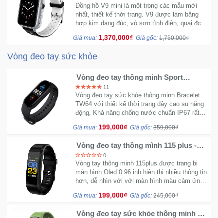
Đồng hồ V9 mini là một trong các mẫu mới
nhất, thiết kế thời trang. V9 được làm bằng
hợp kim dạng đúc, vỏ sơn tĩnh điện, quai đc
thiết kế đục lỗ giúp thoát khí đầy ấn tượng.
1,370,000₫
Giá mua:
Giá gốc:
1,750,000₫
Vòng đeo tay sức khỏe
Vòng đeo tay thông minh Sport
Bracelet M5 - Thể thao chống nước
11
Vòng đeo tay sức khỏe thông minh Bracelet
TW64 với thiết kế thời trang dây cao su năng
động, Khả năng chống nước chuẩn IP67 rất
thích hợp với người chơi thể thao năng động.
199,000₫
Giá mua:
Giá gốc:
359,000₫
Vòng đeo tay thông mình 115 plus -
Theo dõi sức khỏe đếm bước chạy
0
Vòng tay thông minh 115plus được trang bị
màn hình Oled 0.96 inh hiện thị nhiều thông tin
hơn, dễ nhìn với với màn hình màu cảm ứng
vừa đẹp vừa tinh tế.
199,000₫
Giá mua:
Giá gốc:
245,000₫
Vòng đeo tay sức khỏe thông minh C1