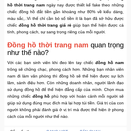
hồ thời trang nam
ngày nay được thiết kế fake theo những
Khuyến
chiếc đồng hồ đắt tiền gần khoảng như 80% về kiểu dáng,
Mãi
màu sắc,..Vì thế chỉ cần bỏ số tiền ít là bạn đã sở hữu được
chiếc
đồng hồ thời trang giá rẻ
giúp bạn thể hiện được cá
tính, phong cách, sự sang trọng riêng của mỗi người.
Thiết
bị
Đồng hồ thời trang nam
quan trọng
âm
như thế nào?
thanh
Với các bạn sinh viên khi đeo lên tay chiếc
đồng hồ nam
trông sẽ chững chạc, phong cách hơn. Những bạn nhân viên
Phụ
nam đi làm văn phòng thì đồng hồ sẽ thể hiện được sự lịch
Kiện
Công
lãm, sành điệu hơn. Còn những doanh nhân, người lãnh đạo
Nghệ
sử dụng đồng hồ để thể hiện đẳng cấp của mình. Chọn mua
những chiếc
đồng hồ
phù hợp với hoàn cảnh mỗi người sẽ
giúp sử dụng đúng mục đích mà lại hợp túi tiền. Giá trị của con
Tivi
người không phải đánh giá ở vị trí mà được thể hiện ở phong
-
cách của mỗi người như thế nào.
Thiết
Bị
Giải