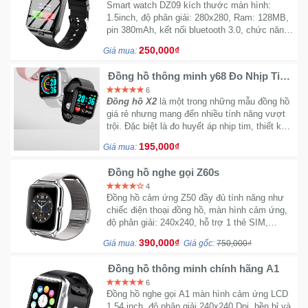
Smart watch DZ09 kích thước màn hình:
Sức
1.5inch, độ phân giải: 280x280, Ram: 128MB,
Khỏe
pin 380mAh, kết nối bluetooth 3.0, chức năng:
-
nghe, gọi, nhắn tin, nghe nhạc,...tiện lợi
250,000₫
Giá mua:
Làm
Đẹp
Đồng hồ thông minh y68 Đo Nhịp Tim
Theo Dõi Sức Khỏe Thể Thao siêu
6
mỏng
Đồng hồ X2
là một trong những mẫu đồng hồ
Thiết
giá rẻ nhưng mang đến nhiều tính năng vượt
Bị
trội. Đặc biệt là đo huyết áp nhịp tim, thiết kế
Y
đẹp
195,000₫
Giá mua:
Tế
-
Đồng hồ nghe gọi Z60s
Dụng
4
Cụ
Đồng hồ cảm ứng Z50 đầy đủ tính năng như
Massage
chiếc điện thoại đồng hồ, màn hình cảm ứng,
độ phân giải: 240x240, hỗ trợ 1 thẻ SIM,
camera 2.0MP, thời gian chờ: 120-240 giờ,
390,000₫
Giá mua:
Giá gốc:
750,000₫
Thể
đàm thoại bluetooth: 4-8 giờ
Thao
Đồng hồ thông minh chính hãng A1
-
6
Dã
Đồng hồ nghe gọi A1 màn hình cảm ứng LCD
Ngoại
1.54 inch, độ phân giải 240x240 Dpi, bền bỉ và