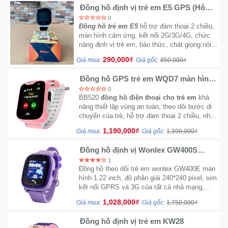
Đồng hồ định vị trẻ em E5 GPS (Hỗ
trợ tiếng Việt) - Hot 2019 (Xanh)
0
Đồng hồ trẻ em E5
hỗ trợ đàm thoại 2 chiều,
màn hình cảm ứng, kết nối 2G/3G/4G, chức
năng định vị trẻ em, báo thức, chát giọng nói...
290,000₫
Giá mua:
Giá gốc:
850,000₫
Đồng hồ GPS trẻ em WQD7 màn hình
Oled cực đẹp
0
BB520
đồng hồ điện thoại cho trẻ em
khả
năng thiết lập vùng an toàn, theo dõi bước di
chuyển của trẻ, hỗ trợ đàm thoại 2 chiều, nhận
hay gửi các tin nhắn thoại tới đồng hồ.
1,190,000₫
Giá mua:
Giá gốc:
1,390,000₫
Đồng hồ định vị Wonlex GW400S
Original Chính hãng (Xanh - Đen -
1
Hồng - Tím)
Đồng hồ theo dõi trẻ em wonlex GW400E màn
hình 1.22 inch, độ phân giải 240*240 pixel, sim
kết nối GPRS và 3G của tất cả nhà mạng,
chống nước IP67, có định vị LBS, tra cứu lịch
1,028,000₫
Giá mua:
Giá gốc:
1,750,000₫
sử hành trình: dữ liệu được lưu trữ 3 tháng 3
Đồng hồ định vị trẻ em KW28