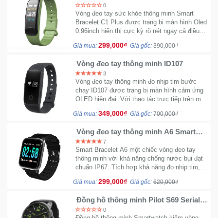
Plus - Màn hình Oled
0
Vòng đeo tay sức khỏe thông minh Smart
Bracelet C1 Plus được trang bị màn hình Oled
0.96inch hiển thị cực kỳ rõ nét ngay cả điều
kiện thừa sáng. Dễ dàng theo dõi nhịp tim
299,000₫
Giá mua:
Giá gốc:
390,000₫
bước chạy tiện lợi.
Vòng đeo tay thông minh ID107
3
Vòng đeo tay thông minh đo nhịp tim bước
chạy ID107 được trang bị màn hình cảm ứng
OLED hiện đại. Với thao tác trực tiếp trên màn
hình giúp bạn hiệu chỉnh dễ dàng hơn.
349,000₫
Giá mua:
Giá gốc:
700,000₫
Vòng đeo tay thông minh A6 Smart
Bracelet - IP67 đo nhịp tim nồng độ
7
máu
Smart Bracelet A6 một chiếc vòng đeo tay
thông minh với khả năng chống nước bụi đạt
chuẩn IP67. Tích hợp khả năng đo nhịp tim,
huyết áp và nồng độ máu cực kỳ tiện dụng và
299,000₫
Giá mua:
Giá gốc:
620,000₫
đa năng.
Đồng hồ thông minh Pilot S69 Serial
chính hãng - Kiêm vòng đeo tay sức
0
khỏe
Đồng hồ thông minh Smartwatch kiêm vòng