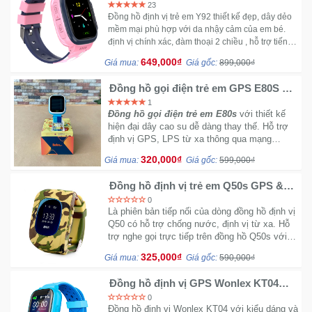
23
Đồng hồ định vị trẻ em Y92
thiết kế đẹp, dây dẻo
mềm mại phù hợp với da nhậy cảm của em bé.
định vị chính xác, đàm thoại 2 chiều , hỗ trợ tiếng
việt
649,000₫
Giá mua:
Giá gốc:
899,000₫
Đồng hồ gọi điện trẻ em GPS E80S N
Original có tiếng Việt ( Màu Xanh )
1
Đồng hồ gọi điện trẻ em E80s
với thiết kế
hiện đại dây cao su dễ dàng thay thế. Hỗ trợ
định vị GPS, LPS từ xa thông qua mạng
GPRS hoặc 3G 4G đều được. Tích hợp SOS
320,000₫
Giá mua:
Giá gốc:
599,000₫
cảnh báo
Đồng hồ định vị trẻ em Q50s GPS &
LPS - hiện có phiên bản mới Đồng hồ
0
định vị trẻ em giá rẻ H352
Là phiên bản tiếp nối của dòng đồng hồ định vị
Q50 có hỗ trợ chống nước, định vị từ xa. Hỗ
trợ nghe gọi trực tiếp trên đồng hồ Q50s với
màu sắc quân đôi phòng cách mạnh mẽ mới.
325,000₫
Giá mua:
Giá gốc:
590,000₫
Đồng hồ định vị GPS Wonlex KT04
IP67 (Xanh - Đen - Hồng)
0
Đồng hồ định vị Wonlex KT04 với kiểu dáng và