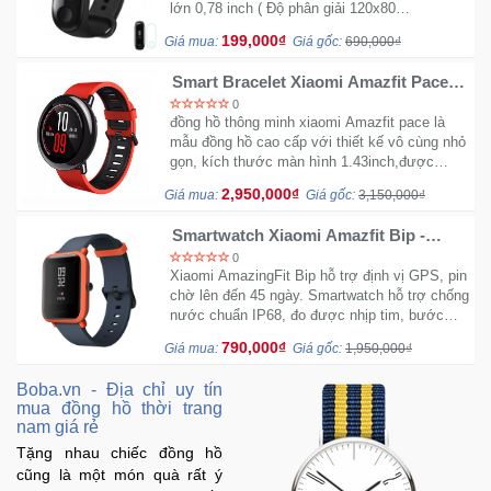
lớn 0,78 inch ( Độ phân giải 120x80
Cung cấp cho người dùng các thông 
PX).
199,000₫
Giá mua:
Giá gốc:
690,000₫
tin về nhịp tim, calo...
Smart Bracelet Xiaomi Amazfit Pace
chính hãng
0
đồng hồ thông minh xiaomi Amazfit pace là
mẫu đồng hồ cao cấp với thiết kế vô cùng nhỏ
gọn, kích thước màn hình 1.43inch,được
trang bị đầy đủ những tính năng như đo nhịp
2,950,000₫
Giá mua:
Giá gốc:
3,150,000₫
tim.đếm bước chân.
Smartwatch Xiaomi Amazfit Bip -
Vòng đeo tay sức khỏe Chính Hãng
0
Xiaomi AmazingFit Bip hỗ trợ định vị GPS, pin
chờ lên đến 45 ngày. Smartwatch hỗ trợ chống
nước chuẩn IP68, đo được nhịp tim, bước
chạy và lượng calo tiêu thụ hằng ngày.
790,000₫
Giá mua:
Giá gốc:
1,950,000₫
Boba.vn - Địa chỉ uy tín
mua đồng hồ thời trang
nam giá rẻ
Tặng nhau chiếc đồng hồ
cũng là một món quà rất ý