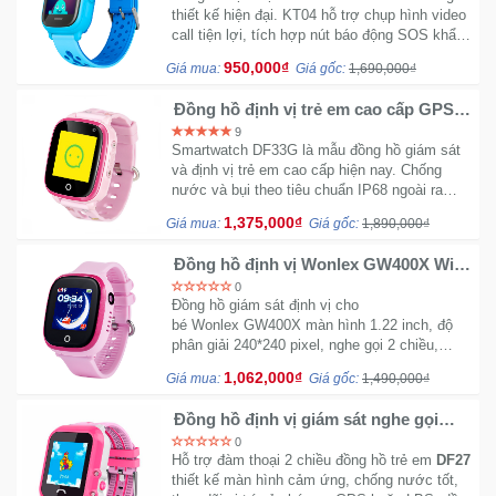
thiết kế hiện đại. KT04 hỗ trợ chụp hình video
call tiện lợi, tích hợp nút báo động SOS khẩn
cấp nhanh giúp bố mẹ an tâm hơn.
950,000₫
Giá mua:
Giá gốc:
1,690,000₫
Đồng hồ định vị trẻ em cao cấp GPS
LPS DF33 - 4G Unlock 8868
9
Smartwatch DF33G là mẫu đồng hồ giám sát
và định vị trẻ em cao cấp hiện nay. Chống
nước và bụi theo tiêu chuẩn IP68 ngoài ra
thiết bị còn hỗ trợ cùng lúc GPS LPS và
1,375,000₫
Giá mua:
Giá gốc:
1,890,000₫
GPRS.
Đồng hồ định vị Wonlex GW400X Wifi
với 4 màu (Hồng - Xanh - Đen - Tím)
0
Đồng hồ giám sát định vị cho
bé Wonlex GW400X màn hình 1.22 inch, độ
phân giải 240*240 pixel, nghe gọi 2 chiều,
chống nước IP67, định vị vệ tinh sai số từ 5-
1,062,000₫
Giá mua:
Giá gốc:
1,490,000₫
15m, pin 405mAh thời gian chờ lên đến 100
giờ
Đồng hồ định vị giám sát nghe gọi
cảm ứng cho bé DF27 - Chống nước
0
IP67
Hỗ trợ đàm thoại 2 chiều đồng hồ trẻ em
DF27
thiết kế màn hình cảm ứng, chống nước tốt,