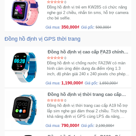
0
Đồng hồ định vị trẻ em KW28S có chức năng
nghe gọi 2 chiều, nhắn tin sms, hỗ trợ camera
cho bé selfie.
350,000₫
Giá mua:
Giá gốc:
590,000₫
Đồng hồ định vị GPS thời trang
Đồng hồ định vị cao cấp FA23 chính
hãng - SOS Antilost có hỗ trợ Touch
0
Đồng hồ định vị chống nước FA23W có màn
hình cảm ứng điện dung đa điểm rộng 1.3
inch, độ phân giải 240 x 240 pixels cho phép
bé thao tác các tính năng trên đồng hồ một
1,190,000₫
Giá mua:
Giá gốc:
1,650,000₫
cách dễ dàng.
Đồng hồ định vị thời trang cao cấp
A19 - SOS Call Tracker cực chuẩn xác
0
Đồng hồ định vị thời trang cao cấp A19 hỗ trợ
lắp sim nghe gọi đàm thoại 2 chiều. Tích hợp
khả năng định vị GPS cùng LPS đa năng,
Ngoài ra thiết bị còn tích hợp cảm biến đo sức
790,000₫
Giá mua:
Giá gốc:
2,190,000₫
khỏe.