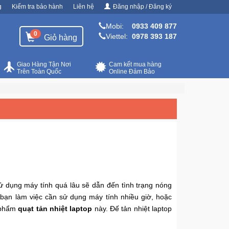
g
Kiểm tra bảo hành
Liên hệ
Đăng nhập / Đăng ký
Mobi:
0933 409 877
0
Viettel:
0978 393 187
Giỏ hàng
Giao Hàng Tận Nơi
Cam kết mua hàng
Trên Toàn Quốc
Online Đảm Bảo
 sử dụng máy tính quá lâu sẽ dẫn đến tình trạng nóng
 bạn làm việc cần sử dụng máy tính nhiều giờ, hoặc
n phẩm
quạt tản nhiệt laptop
này. Đế tản nhiệt laptop