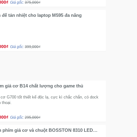
000₫
Giá gốc:
375,000₫
 đế tản nhiệt cho laptop M595 đa năng
000₫
Giá gốc:
399,000₫
m giả cơ B14 chất lượng cho game thủ
cơ G700 tốt thiết kế độc lạ, cực kì chắc chắn, có dock
 thoại.
000₫
Giá gốc:
295,000₫
 phím giả cơ và chuột BOSSTON 8310 LED
Game thủ