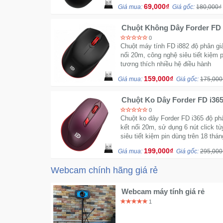
69,000₫
Giá mua:
Giá gốc:
180,000₫
Chuột Không Dây Forder FD 
tháng bảo hành
0
Chuột máy tính FD i882 độ phân gi
nối 20m, công nghệ siêu tiết kiệm p
tương thích nhiều hệ điều hành
159,000₫
Giá mua:
Giá gốc:
175,000
Chuột Ko Dây Forder FD i36
0
Chuột ko dây Forder FD i365 độ ph
kết nối 20m, sử dụng 6 nút click tù
siêu tiết kiệm pin dùng trên 18 thá
199,000₫
Giá mua:
Giá gốc:
295,000
Webcam chính hãng giá rẻ
Webcam máy tính giá rẻ
1