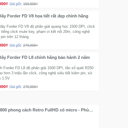
000₫
Giá gốc:
159,000₫
ây Forder FD V8 họa tiết rất đẹp chính hãng
dây Forder FD V8 độ phân giải quang học 1500 DPI, click
 tiếng click mute key, phạm vi kết nối 20m, công nghệ
 pin trên 12 tháng
000₫
Giá gốc:
279,000₫
ây Forder FD L8 chính hãng bảo hành 2 năm
h Forder FD L8 độ phân giải 1500 DPI, tần số quét R250
họ hơn 3 triệu lần click, công nghệ siêu tiết kiệm pin, sử
A 1.5V
000₫
Giá gốc:
275,000₫
00 phong cách Retro FullHD có micro - Phù
tream