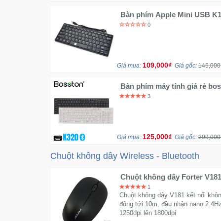
Bàn phím Apple Mini USB K
0
109,000₫
Giá mua:
Giá gốc:
145,000
Bàn phím máy tính giá rẻ bo
3
125,000₫
Giá mua:
Giá gốc:
299,000
Chuột không dây Wireless - Bluetooth
Chuột không dây Forter V181
1
Chuột không dây V181 kết nối khô
động tới 10m, đầu nhận nano 2.4Hz,
1250dpi lên 1800dpi