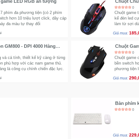
Chuột Bosston M710 chuyên game LED RGB ấn tượng
Chuột Chu
0
7 phím đa phương tiện (có 2 phím
Chuột game th
witch hơn 10 triệu lượt click, dây cáp
kế đèn led cự
áy đa màu tự thay đổi
làm từ sợi d
185,
₫
Giá mua:
n GM800 - DPI 4000 Hàng
Chuột Gam
Phím Game
0
à cá tính, thiết kế kỹ càng ở từng
Chuột game c
 đen phù hợp với các nam game thủ.
bền switch hơ
 là công cụ chính chiến đặc lực.
phương tiện 
290,
₫
Giá mua:
Bàn phím 
số
0
229,
Giá mua: