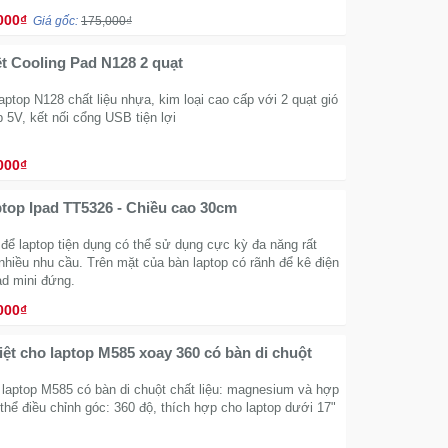
000₫
Giá gốc:
175,000₫
ệt Cooling Pad N128 2 quạt
laptop N128 chất liệu nhựa, kim loại cao cấp với 2 quạt gió
 5V, kết nối cổng USB tiện lợi
000₫
top Ipad TT5326 - Chiều cao 30cm
để laptop tiện dụng có thể sử dụng cực kỳ đa năng rất
hiều nhu cầu. Trên mặt của bàn laptop có rãnh để kê điện
ad mini đứng.
000₫
iệt cho laptop M585 xoay 360 có bàn di chuột
 laptop M585 có bàn di chuột chất liệu: magnesium và hợp
hể điều chỉnh góc: 360 độ, thích hợp cho laptop dưới 17"