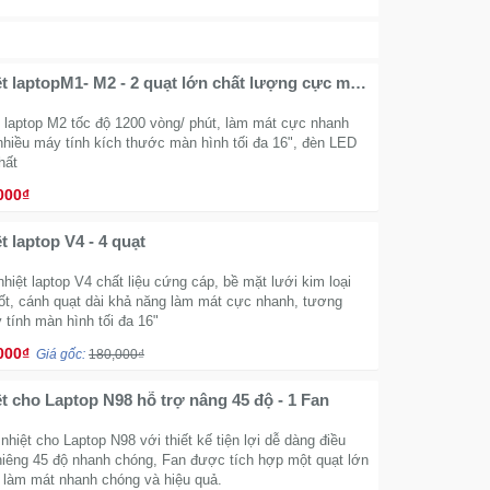
ệt laptopM1- M2 - 2 quạt lớn chất lượng cực mát
o laptop M2 tốc độ 1200 vòng/ phút, làm mát cực nhanh
nhiều máy tính kích thước màn hình tối đa 16", đèn LED
hất
000₫
t laptop V4 - 4 quạt
nhiệt laptop V4 chất liệu cứng cáp, bề mặt lưới kim loại
tốt, cánh quạt dài khả năng làm mát cực nhanh, tương
 tính màn hình tối đa 16"
000₫
Giá gốc:
180,000₫
ệt cho Laptop N98 hỗ trợ nâng 45 độ - 1 Fan
nhiệt cho Laptop N98 với thiết kế tiện lợi dễ dàng điều
hiêng 45 độ nhanh chóng, Fan được tích hợp một quạt lớn
 làm mát nhanh chóng và hiệu quả.