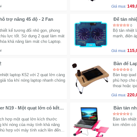
149,
₫
Giá mua:
hỗ trợ nâng 45 độ - 2 Fan
Đế tản nhi
0
thiết kế tương đối nhỏ gọn, phong
Bộ tản nhiệt 
chịu lực tốt. Sử dụng 2 quạt làm mát
mạnh, điện áp
u hóa khả năng làm mát cho Laptop.
115,
₫
Giá mua:
2
Bàn để Lap
0
 nhiệt laptop K52 với 2 quạt lớn càng
Bàn kẹp ipad 
giải tỏa khí nóng laptop nhanh chóng
phù hợp cho n
thoại hoặc ip
220,
Giá mua:
er N19 - Một quạt lớn có kết
Bàn tản nh
0
ch hợp một quạt lớn kích thước
Bàn tản nhiệt
ng khí nóng của máy tính khả năng
kim nhôm có t
hù hợp với máy tính xách lên đến