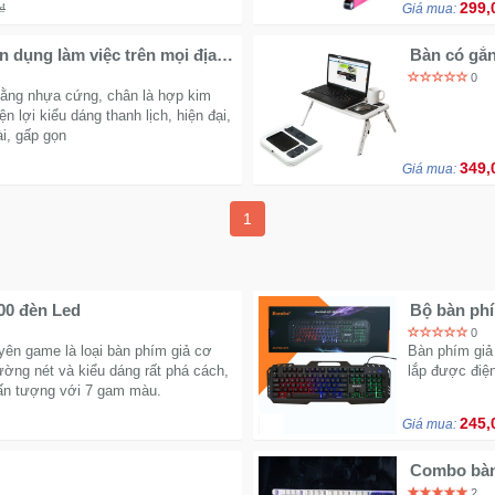
299,
₫
Giá mua:
n dụng làm việc trên mọi địa
Bàn có gắn
0
bằng nhựa cứng, chân là hợp kim
ện lợi kiểu dáng thanh lịch, hiện đại,
ài, gấp gọn
349,
Giá mua:
1
00 đèn Led
Bộ bàn phí
0
ên game là loại bàn phím giả cơ
Bàn phím giả 
ường nét và kiểu dáng rất phá cách,
lắp được điện
 ấn tượng với 7 gam màu.
245,
Giá mua:
Combo bàn
dành cho 
2