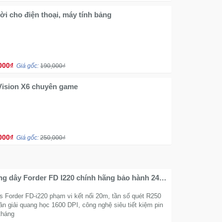
ời cho điện thoại, máy tính bảng
000₫
Giá gốc:
190,000₫
Vision X6 chuyên game
000₫
Giá gốc:
250,000₫
g dây Forder FD I220 chính hãng bảo hành 24
s Forder FD-i220 phạm vi kết nối 20m, tần số quét R250
n giải quang học 1600 DPI, công nghệ siêu tiết kiệm pin
 tháng