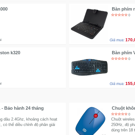
1000
Bàn phím r
0
170,
₫
Giá mua:
sston k320
Bàn phím 
0
155,
₫
Giá mua:
 - Bảo hành 24 tháng
Chuột khôn
tháng
0
ng dâu 2.4Ghz, khoảng cách hoạt
Chuột wireles
 có thể diều chỉnh độ phân giải
250Hz, độ phâ
dùng trên 18