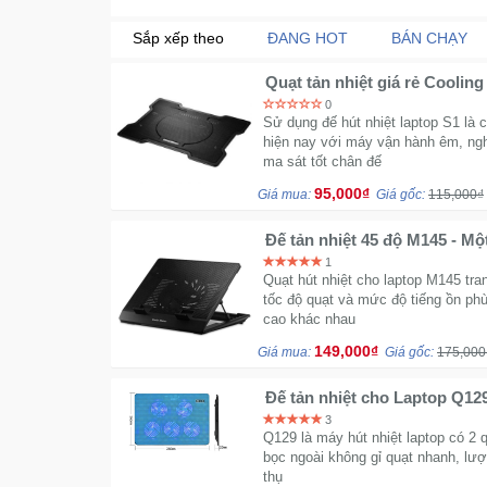
Sắp xếp theo
ĐANG HOT
BÁN CHẠY
Quạt tản nhiệt giá rẻ Cooling
0
Sử dụng đế hút nhiệt laptop S1 là c
hiện nay với máy vận hành êm, ngh
ma sát tốt chân đế
95,000₫
Giá mua:
Giá gốc:
115,000₫
Đế tản nhiệt 45 độ M145 - Mộ
1
Quạt hút nhiệt cho laptop M145 tra
tốc độ quạt và mức độ tiếng ồn ph
cao khác nhau
149,000₫
Giá mua:
Giá gốc:
175,000
Đế tản nhiệt cho Laptop Q12
mạnh 14 - 17 inch
3
Q129 là máy hút nhiệt laptop có 2 qu
bọc ngoài không gỉ quạt nhanh, lượ
thụ