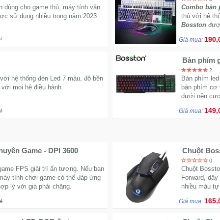
n dùng cho game thủ, máy tính văn
Combo bàn p
ợc sử dụng nhiều trong năm 2023
thủ với hệ t
Bosston
được
kiểu dáng đầ
190,
₫
Giá mua:
2
với hệ thống đèn Led 7 màu, độ bền
Bàn phím led
 với mọi hệ điều hành.
bàn phím cơ 
dưới nền cực
149,
₫
Giá mua:
huyên Game - DPI 3600
Chuột Bos
0
ame FPS giải trí ấn tượng. Nếu bạn
Chuột Bosston
máy tính chơi game có thể đáp ứng
Forward, dây
ợp lý với giá phải chăng.
nhiều màu tự
165,
₫
Giá mua: