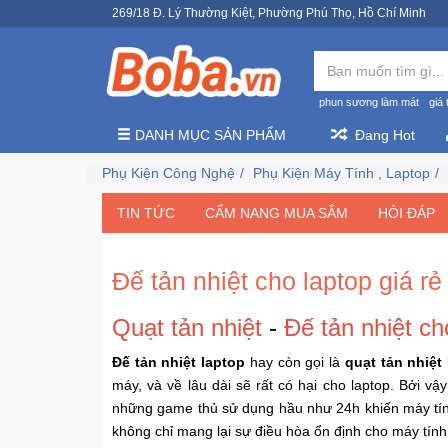
269/18 Đ. Lý Thường Kiệt, Phường Phú Thọ, Hồ Chí Minh
phun sương làm mát
giá 
DANH MỤC SẢN PHẨM
Đang Hot
Phụ Kiện Công Nghệ
Phụ Kiện Máy Tính , Laptop
TIN TỨC
CẨM NANG MUA SẮM
HỎI ĐÁP
Đế tản nhiệt cho laptop giá rẻ
Quạt tản nhiệt
-
Đế tản nhiệt
cho
Đế tản nhiệt laptop
hay còn gọi là
quạt tản nhiệt
máy, và về lâu dài sẽ rất có hại cho laptop. Bởi 
những game thủ sử dụng hầu như 24h khiến máy tí
không chỉ mang lại sự điều hòa ổn định cho máy tính 