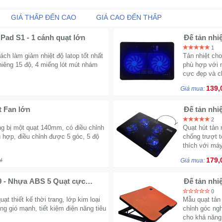
GIÁ THẤP ĐẾN CAO
GIÁ CAO ĐẾN THẤP
 Pad S1 - 1 cánh quạt lớn
Đế tản nhi
LM
1
ách làm giảm nhiệt độ latop tốt nhất
Tản nhiệt ch
iêng 15 độ, 4 miếng lót mút nhám
phù hợp với 
cực đẹp và c
139,
Giá mua:
t Fan lớn
Đế tản nhiệ
2
ng bị một quạt 140mm, có điều chỉnh
Quạt hút tản 
ù hợp, điều chỉnh được 5 góc, 5 độ
chống trượt 
thích với máy
179,
₫
Giá mua:
9 - Nhựa ABS 5 Quạt cực
Đế tản nhi
0
ạt thiết kế thời trang, lớp kim loại
Mẫu quạt tản 
ng gió mạnh, tiết kiệm điện năng tiêu
chỉnh góc ng
cho khả năng