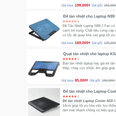
199,000₫
Giá mua:
Giá gốc:
265,000
Đế tản nhiệt cho Laptop N99 
0
Đế Tản Nhiệt Laptop N99 2 Fan có 
cách trẻ trung. Chất liệu cứng cáp 
có tốc độ quay khá cao giúp tối ư
169,000₫
Giá mua:
Giá gốc:
225,000
Quạt tản nhiệt cho laptop K5
2
Bàn tản nhiệt laptop hay giá kê tản
thép, chạy cực khỏe, êm giúp giúp 
85,000₫
Giá mua:
Giá gốc:
150,000₫
Đế tản nhiệt cho Laptop Cool
nối USB
1
Đế tản nhiệt Laptop Cooler N19
tí
14cm giúp tối ưu hóa việc lưu thô
làm mát nhanh chóng và hiệu quả p
14 inch.