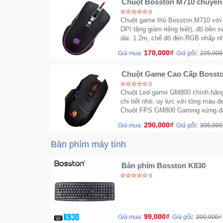
0
Chuột game thủ Bosston M710 với 
DPI tăng giảm riêng biệt), độ bền s
dài: 1.2m, chế độ đèn RGB nhấp nh
170,000₫
Giá mua:
Giá gốc:
225,000
Chuột Game Cao Cấp Bossto
chính hãng
0
Chuột Led game GM800 chính hãng v
chi tiết nhỏ, uy lực với tông màu
Chuột FPS GM800 Gaming xứng đáng
290,000₫
Giá mua:
Giá gốc:
395,000
Bàn phím máy tính
Bàn phím Bosston K830
0
99,000₫
Giá mua:
Giá gốc:
200,000₫