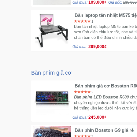
109,000₫
Giá mua:
Giá gốc:
135,000
Bàn laptop tản nhiệt M575 tiệ
hình
1
Bàn tản nhiệt laptop M575 bàn kê 
sơn tĩnh điện chịu lực tốt, nhẹ và ti
chân bàn có thể điều chỉnh chiều d
299,000₫
Giá mua:
Bàn phím giả cơ
Bàn phím giả cơ Bosston R6
2
Bàn phím LED Bosston R600
chuy
chuyên nghiệp được thiết kế với đ
hệ thống đèn led dưới nền cực kỳ
245,000₫
Giá mua:
Bàn phín Bosston G9 giá rẻ
3