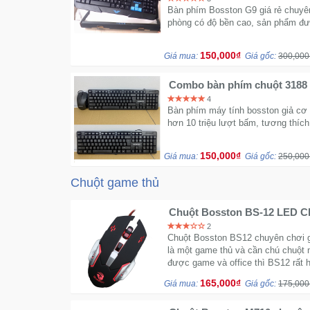
Bàn phím Bosston G9 giá rẻ chuyê
phòng có độ bền cao, sản phẩm đư
150,000₫
Giá mua:
Giá gốc:
300,000
Combo bàn phím chuột 3188
4
Bàn phím máy tính bosston giả cơ 
hơn 10 triệu lượt bấm, tương thích
150,000₫
Giá mua:
Giá gốc:
250,000
Chuột game thủ
Chuột Bosston BS-12 LED C
2
Chuột Bosston BS12 chuyên chơi g
là một game thủ và cần chú chuột 
được game và office thì BS12 rất h
165,000₫
Giá mua:
Giá gốc:
175,000