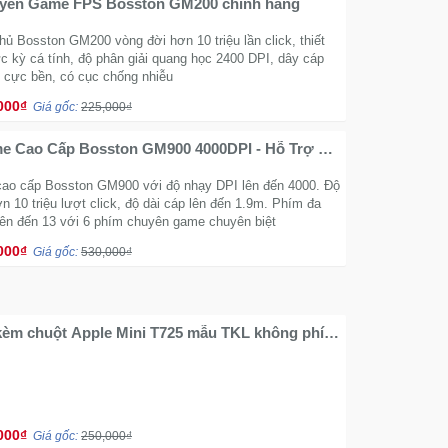
yên Game FPS Bosston GM200 chính hãng
ủ Bosston GM200 vòng đời hơn 10 triệu lần click, thiết
c kỳ cá tính, độ phân giải quang học 2400 DPI, dây cáp
ù cực bền, có cục chống nhiễu
000₫
Giá gốc:
225,000₫
e Cao Cấp Bosston GM900 4000DPI - Hỗ Trợ 6
 Chuyên Biệt
ao cấp Bosston GM900 với độ nhạy DPI lên đến 4000. Độ
n 10 triệu lượt click, độ dài cáp lên đến 1.9m. Phím đa
lên đến 13 với 6 phím chuyên game chuyên biệt
000₫
Giá gốc:
530,000₫
kèm chuột Apple Mini T725 mẫu TKL không phím
000₫
Giá gốc:
250,000₫