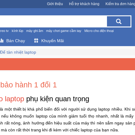
Giới thiệu
Hỗ trợ khách hàng
Kiểm tra đơn hàn
treo tv
kính lúp
máy ghi âm
máy chơi game cầm tay
Micro cho điện thoại
Bán Chạy
Khuyến Mãi
Đế tản nhiệt laptop
 bảo hành 1 đổi 1
 laptop
phụ kiện quan trọng
là một thiết bị khá phổ biến đối với người sử dụng laptop nhiều. Khi
vậy nếu không muốn laptop của mình giảm tuổi thọ nhanh, nhất là mấy
nh rất nóng, ảnh hưởng đến hiệu suất của máy thì nên sắm ngay sả
mà còn rất thời trang khi đi kèm với chiếc laptop của bạn nữa.