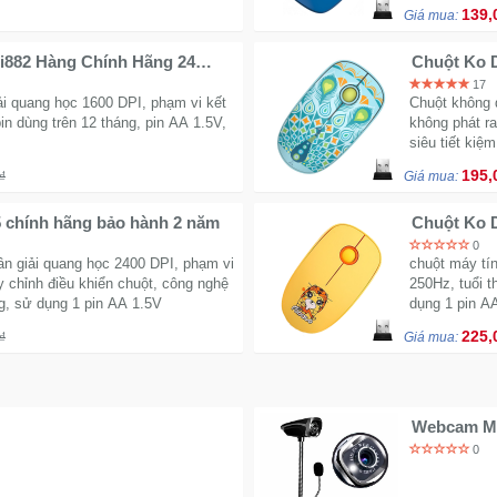
139,
Giá mua:
i882 Hàng Chính Hãng 24
Chuột Ko D
17
ải quang học 1600 DPI, phạm vi kết
Chuột không 
in dùng trên 12 tháng, pin AA 1.5V,
không phát ra
siêu tiết kiệm
195,
₫
Giá mua:
5 chính hãng bảo hành 2 năm
Chuột Ko D
0
ân giải quang học 2400 DPI, phạm vi
chuột máy tín
y chỉnh điều khiển chuột, công nghệ
250Hz, tuổi t
ng, sử dụng 1 pin AA 1.5V
dụng 1 pin A
225,
₫
Giá mua:
Webcam M8
hợp Lives
0