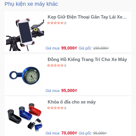
Phụ kiện xe máy khác
Trí
Kẹp Giữ Điện Thoại Gắn Tay Lái Xe
Đạp Và Mô Tô
Đồ
0
Điện
Gia
Dụng
99,000₫
Giá mua:
Giá gốc:
150,000₫
Máy
Đồng Hồ Kiểng Trang Trí Cho Xe Máy
Ảnh-
0
Máy
bay
flycam
95,000₫
Giá mua:
Đồ
Khóa ổ đĩa cho xe máy
Chơi
0
Trẻ
Em
70,000₫
Giá mua:
Giá gốc:
95,000₫