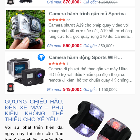
870,000₫
Giá mua:
Giá gốc:
1,250,000₫
hiện.
Sức
Khỏe
Camera hành trình gắn mũ Sportcam
-
A19 4K Wifi
22
Làm
Camera phượt A19 cho phép quay video với
khung hình 4K cực sắc nét, A19 hỗ trợ chống
Đẹp
rung cực tốt, góc quay rộng 170 độ. Camera
có hỗ trợ wifi dễ dàng control qua điện thoại
590,000₫
Giá mua:
Giá gốc:
850,000₫
nhanh chóng.
Thiết
Bị
Camera hành động Sports WIFI
Y
ULTRA HD DV 4K S2 - Màn hình cảm
1
ứng 2 inch
Tế
Camera đi phượt thể thao gắn xe máy Ultra
HD hỗ trợ wifi điều khiển qua điện thoại có
-
remote đi kèm, hỗ trợ chuẩn quay 4K chống
Dụng
rung cực nét. Công nghệ không thua kém
Cụ
949,000₫
Giá mua:
Giá gốc:
1,150,000₫
Eken H5S Plus.
Massage
GƯƠNG CHIẾU HẬU,
ĐÈN XE MÁY – PHỤ
Thể
KIỆN KHÔNG THỂ
THIẾU CHO XẾ YÊU
Thao
-
Với sự phát triển hiện đại
Dã
ngày nay thì nhu cầu “tân
Ngoại
trang” cho chiếc xe máy thân