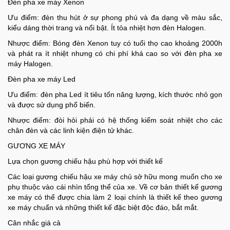
Đèn pha xe máy Xenon
Ưu điểm: đèn thu hút ở sự phong phú và đa dạng về màu sắc,
Mẹ
kiểu dáng thời trang và nổi bật. Ít tỏa nhiệt hơn đèn Halogen.
Và
Nhược điểm: Bóng đèn Xenon tuy có tuổi thọ cao khoảng 2000h
Bé
và phát ra ít nhiệt nhưng có chi phí khá cao so với đèn pha xe
máy Halogen.
Đèn pha xe máy Led
Ưu điểm: đèn pha Led ít tiêu tốn năng lượng, kích thước nhỏ gọn
và được sử dụng phổ biến.
Nhược điểm: đòi hỏi phải có hệ thống kiểm soát nhiệt cho các
chân đèn và các linh kiện điện tử khác.
GƯƠNG XE MÁY
Lựa chọn gương chiếu hậu phù hợp với thiết kế
Các loại gương chiếu hậu xe máy chủ sở hữu mong muốn cho xe
phụ thuộc vào cái nhìn tổng thể của xe. Về cơ bản thiết kế gương
xe máy có thể được chia làm 2 loại chính là thiết kế theo gương
xe máy chuẩn và những thiết kế đặc biệt độc đáo, bắt mắt.
Cân nhắc giá cả