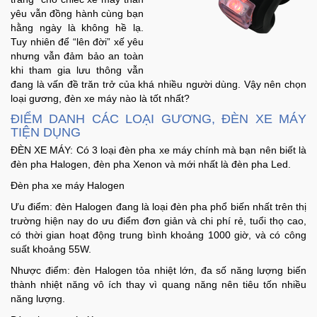
yêu vẫn đồng hành cùng bạn
hằng ngày là không hề lạ.
Ô
Tuy nhiên để “lên đời” xế yêu
Tô
nhưng vẫn đảm bảo an toàn
-
khi tham gia lưu thông vẫn
Xe
đang là vấn đề trăn trở của khá nhiều người dùng. Vậy nên chọn
Máy
loại gương, đèn xe máy nào là tốt nhất?
ĐIỂM DANH CÁC LOẠI GƯƠNG, ĐÈN XE MÁY
TIỆN DỤNG
Đồ
ĐÈN XE MÁY: Có 3 loại đèn pha xe máy chính mà bạn nên biết là
chơi
đèn pha Halogen, đèn pha Xenon và mới nhất là đèn pha Led.
công
nghệ
Đèn pha xe máy Halogen
Ưu điểm: đèn Halogen đang là loại đèn pha phổ biến nhất trên thị
Dịch
trường hiện nay do ưu điểm đơn giản và chi phí rẻ, tuổi thọ cao,
vụ
có thời gian hoạt động trung bình khoảng 1000 giờ, và có công
suất khoảng 55W.
-
Giải
Nhược điểm: đèn Halogen tỏa nhiệt lớn, đa số năng lượng biến
pháp
thành nhiệt năng vô ích thay vì quang năng nên tiêu tốn nhiều
-
năng lượng.
Voucher