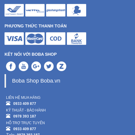
PHƯƠNG THỨC THANH TOÁN
KẾT NỐI VỚI BOBA SHOP
Boba Shop Boba.vn
LIÊN HỆ MUA HÀNG
0933 409 877
KỸ THUẬT - BẢO HÀNH
0978 393 187
HỖ TRỢ TRỰC TUYẾN
0933 409 877
Zalo: