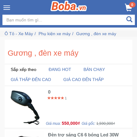
×
0
Đăng
nhập
Ô Tô - Xe Máy
Phụ kiện xe máy
Gương , đèn xe máy
/
Đăng
ký
Gương , đèn xe máy
Sắp xếp theo
ĐANG HOT
BÁN CHẠY
Trang
GIÁ THẤP ĐẾN CAO
GIÁ CAO ĐẾN THẤP
Chủ
0
Đang
1
Hot
Bán
550,000₫
Giá mua:
Giá gốc:
1,590,000₫
Chạy
Đèn trợ sáng C6 6 bóng Led 30W