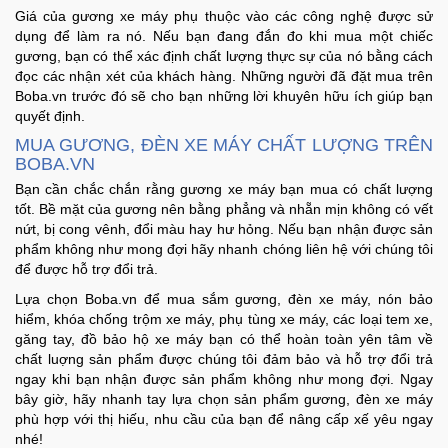
Giá của gương xe máy phụ thuộc vào các công nghệ được sử
dụng để làm ra nó. Nếu bạn đang đắn đo khi mua một chiếc
gương, bạn có thể xác định chất lượng thực sự của nó bằng cách
đọc các nhận xét của khách hàng. Những người đã đặt mua trên
Boba.vn trước đó sẽ cho bạn những lời khuyên hữu ích giúp bạn
quyết định.
MUA GƯƠNG, ĐÈN XE MÁY CHẤT LƯỢNG TRÊN
BOBA.VN
Bạn cần chắc chắn rằng gương xe máy bạn mua có chất lượng
tốt. Bề mặt của gương nên bằng phẳng và nhẵn mịn không có vết
nứt, bị cong vênh, đổi màu hay hư hỏng. Nếu bạn nhận được sản
phẩm không như mong đợi hãy nhanh chóng liên hệ với chúng tôi
để được hỗ trợ đổi trả.
Lựa chọn Boba.vn để mua sắm gương, đèn xe máy, nón bảo
hiểm, khóa chống trộm xe máy, phụ tùng xe máy, các loại tem xe,
găng tay, đồ bảo hộ xe máy bạn có thể hoàn toàn yên tâm về
chất luợng sản phẩm được chúng tôi đảm bảo và hỗ trợ đổi trả
ngay khi bạn nhận được sản phẩm không như mong đợi. Ngay
bây giờ, hãy nhanh tay lựa chọn sản phẩm gương, đèn xe máy
phù hợp với thị hiếu, nhu cầu của bạn để nâng cấp xế yêu ngay
nhé!