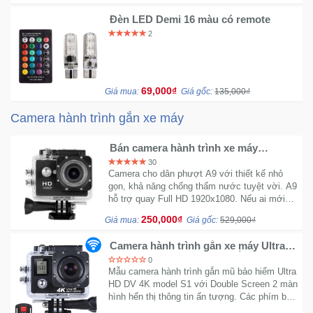
Đồng
Hồ
Đèn LED Demi 16 màu có remote
-
2
Phụ
Kiện
69,000₫
Giá mua:
Giá gốc:
135,000₫
Nhà
Cửa
Camera hành trình gắn xe máy
Và
Đời
Bán camera hành trình xe máy
Sống
Sportcam A9 Full HD
30
Camera cho dân phượt A9 với thiết kế nhỏ
gọn, khả năng chống thấm nước tuyệt vời. A9
Máy
hỗ trợ quay Full HD 1920x1080. Nếu ai mới
tập chơi cắm gắn mũ bảo hiểm thì A9 là sự
Tính
250,000₫
Giá mua:
Giá gốc:
529,000₫
lựa chọn tối ưu nhất.
-
Thiết
Camera hành trình gắn xe máy Ultra
Bị
HD DV 4K S1 - Có ngàm gắn mũ bảo
0
hiểm
Văn
Mẫu camera hành trình gắn mũ bảo hiểm Ultra
HD DV 4K model S1 với Double Screen 2 màn
Phòng
hình hển thị thông tin ấn tượng. Các phím bấm
vật lý được bố trí dầy đủ dễ thao tác và thực