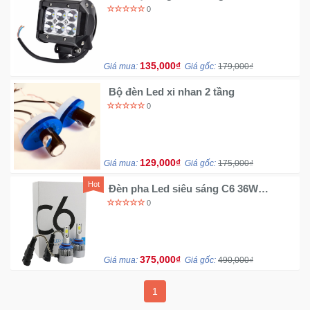
0
Khuyến
Mãi
135,000₫
Giá mua:
Giá gốc:
179,000₫
Thiết
Bộ đèn Led xi nhan 2 tầng
bị
0
âm
thanh
129,000₫
Giá mua:
Giá gốc:
175,000₫
Phụ
Kiện
Hot
Đèn pha Led siêu sáng C6 36W
Công
3800LM
0
Nghệ
Tivi
375,000₫
Giá mua:
Giá gốc:
490,000₫
-
Thiết
1
Bị
Giải