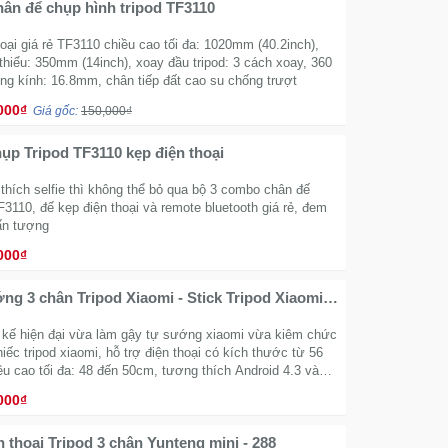
hân để chụp hình tripod TF3110
hoại giá rẻ TF3110 chiều cao tối đa: 1020mm (40.2inch),
 thiểu: 350mm (14inch), xoay đầu tripod: 3 cách xoay, 360
ng kính: 16.8mm, chân tiếp đất cao su chống trượt
000₫
Giá gốc:
150,000₫
ụp Tripod TF3110 kẹp điện thoại
thích selfie thì không thể bỏ qua bộ 3 combo chân đế
F3110, đế kẹp điện thoại và remote bluetooth giá rẻ, đem
 ấn tượng
000₫
ng 3 chân Tripod Xiaomi - Stick Tripod Xiaomi
g
ết kế hiện đại vừa làm gậy tự sướng xiaomi vừa kiêm chức
iếc tripod xiaomi, hỗ trợ điện thoại có kích thước từ 56
u cao tối đa: 48 đến 50cm, tương thích Android 4.3 và
ên
000₫
n thoại Tripod 3 chân Yunteng mini - 288