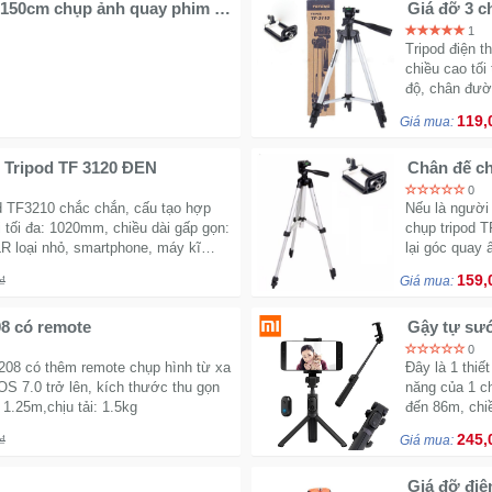
 150cm chụp ảnh quay phim -
Giá đỡ 3 c
1
Tripod điện t
chiều cao tối
độ, chân đườ
119,
Giá mua:
 Tripod TF 3120 ĐEN
Chân đế ch
0
od TF3210 chắc chắn, cấu tạo hợp
Nếu là người 
i tối đa: 1020mm, chiều dài gấp gọn:
chụp tripod T
 loại nhỏ, smartphone, máy kĩ
lại góc quay
159,
₫
Giá mua:
08 có remote
Gậy tự sướ
chính hãn
0
5208 có thêm remote chụp hình từ xa
Đây là 1 thi
 IOS 7.0 trở lên, kích thước thu gọn
năng của 1 ch
 1.25m,chịu tải: 1.5kg
đến 86m, chiề
IOS 5.0 trở l
245,
₫
Giá mua:
Giá đỡ điệ