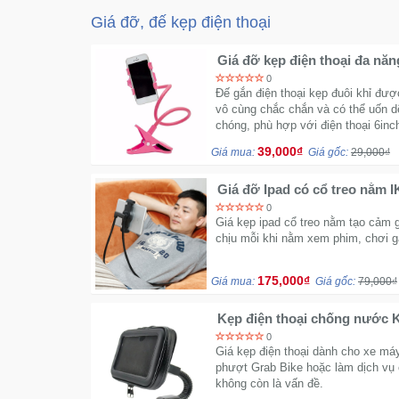
Giá đỡ, đế kẹp điện thoại
Giá đỡ kẹp điện thoại đa năn
0
Đế gắn điện thoại kẹp đuôi khỉ được 
vô cùng chắc chắn và có thể uốn 
chóng, phù hợp với điện thoại 6inch 
39,000₫
Giá mua:
Giá gốc:
29,000₫
Giá đỡ Ipad có cổ treo nằm I
0
Giá kẹp ipad cổ treo nằm tạo cảm g
chịu mỗi khi nằm xem phim, chơi g
175,000₫
Giá mua:
Giá gốc:
79,000₫
Kẹp điện thoại chống nước
0
Giá kẹp điện thoại dành cho xe má
phượt Grab Bike hoặc làm dịch vụ 
không còn là vấn đề.