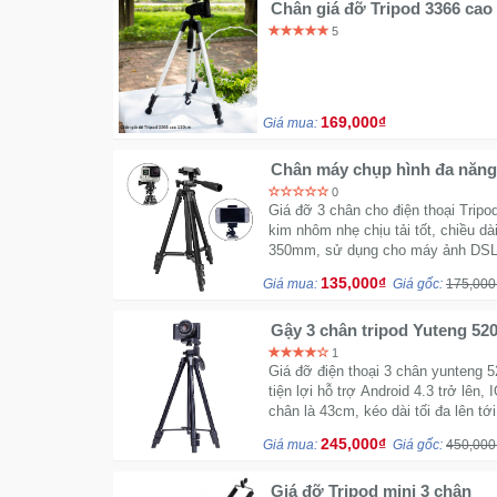
Chân giá đỡ Tripod 3366 cao
Hàng nhập khẩu
5
169,000₫
Giá mua:
Chân máy chụp hình đa năng
0
Giá đỡ 3 chân cho điện thoại Trip
kim nhôm nhẹ chịu tải tốt, chiều dà
350mm, sử dụng cho máy ảnh DSLR
thuật số
135,000₫
Giá mua:
Giá gốc:
175,000
Gậy 3 chân tripod Yuteng 52
1
Giá đỡ điện thoại 3 chân yunteng 
tiện lợi hỗ trợ Android 4.3 trở lên,
chân là 43cm, kéo dài tối đa lên tới
245,000₫
Giá mua:
Giá gốc:
450,000
Giá đỡ Tripod mini 3 chân