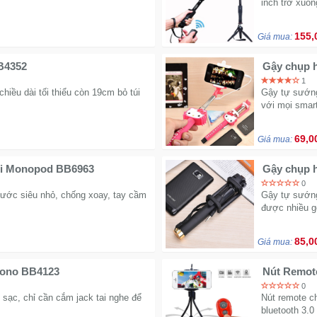
inch trở xuốn
155,
Giá mua:
BB4352
Gậy chụp 
1
chiều dài tối thiểu còn 19cm bỏ túi
Gậy tự sướng
với mọi smar
69,0
Giá mua:
ni Monopod BB6963
Gậy chụp 
0
hước siêu nhỏ, chống xoay, tay cầm
Gậy tự sướng
được nhiều g
85,0
Giá mua:
 mono BB4123
Nút Remote
0
sạc, chỉ cần cắm jack tai nghe để
Nút remote c
bluetooth 3.0