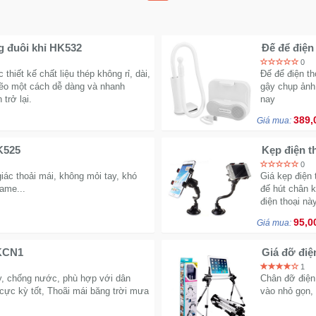
g đuôi khỉ HK532
Đế để điện
0
thiết kế chất liệu thép không rỉ, dài,
Đế để điện t
dẽo một cách dễ dàng và nhanh
gậy chụp ảnh
trở lại.
nay
389,
Giá mua:
K525
Kẹp điện th
0
iác thoải mái, không mỏi tay, khó
Giá kẹp điện 
ame...
đế hút chân k
điện thoại nà
95,0
Giá mua:
 KCN1
Giá đỡ điệ
1
y, chống nước, phù hợp với dân
Chân đỡ điện 
cực kỳ tốt, Thoãi mái băng trời mưa
vào nhỏ gọn,