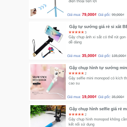
điện thoại tiện lợi
79,000₫
Giá mua:
Giá gốc:
99,000₫
Gậy tự sướng giá rẻ si xắt 
3
Gậy chụp ảnh xi sắt có thể rút gọn 
dễ dàng
35,000₫
Giá mua:
Giá gốc:
135,000₫
Gậy chụp hình tự sướng mi
2
Gậy selfie mini monopod có kích t
cao su
19,000₫
Giá mua:
Giá gốc:
35,000₫
Gậy chụp hình selfie giá rẻ
2
Gậy chụp hình monopod không cần 
kết nối sử dụng