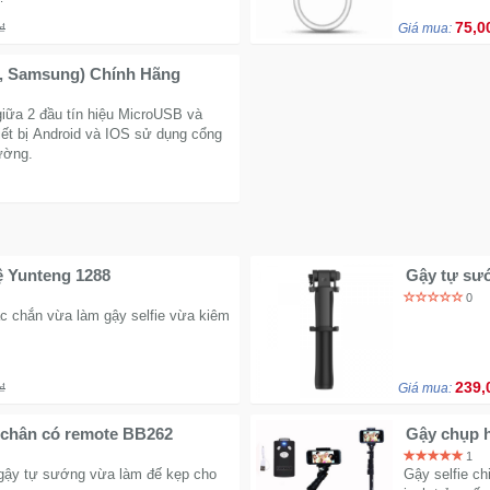
75,0
₫
Giá mua:
e, Samsung) Chính Hãng
iữa 2 đầu tín hiệu MicroUSB và
hiết bị Android và IOS sử dụng cổng
rường.
ệ Yunteng 1288
Gậy tự sướ
0
ắc chắn vừa làm gậy selfie vừa kiêm
239,
₫
Giá mua:
 3 chân có remote BB262
Gậy chụp h
1
gậy tự sướng vừa làm đế kẹp cho
Gậy selfie c