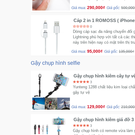
290,000₫
Giá mua:
Giá gốc:
500,000
Cáp 2 in 1 ROMOSS ( iPhon
0
Dòng cáp sạc đa năng chuyển đổi g
Lightning phù hợp với tất cả các t
này trên hiện nay có mặt trên thị t
95,000₫
Giá mua:
Giá gốc:
135,000₫
Gậy chụp hình selfie
Gậy chụp hình kiêm cây tự v
3
Yunteng 1288 chất liệu kim loại ch
gậy tự vệ
129,000₫
Giá mua:
Giá gốc:
210,000
Gậy chụp hình kiêm giá đỡ
3
Gậy chụp hình có remote vừa làm 