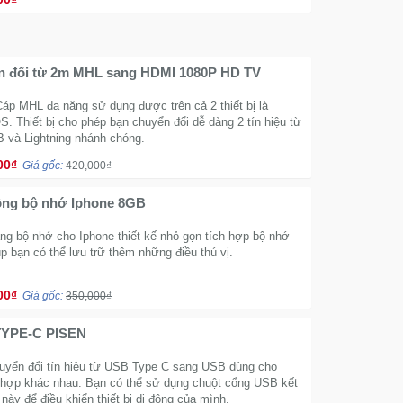
n đổi từ 2m MHL sang HDMI 1080P HD TV
Cáp MHL đa năng sử dụng được trên cả 2 thiết bị là
S. Thiết bị cho phép bạn chuyển đổi dễ dàng 2 tín hiệu từ
 và Lightning nhánh chóng.
00₫
Giá gốc:
420,000₫
ng bộ nhớ Iphone 8GB
ng bộ nhớ cho Iphone thiết kế nhỏ gọn tích hợp bộ nhớ
p bạn có thể lưu trữ thêm những điều thú vị.
00₫
Giá gốc:
350,000₫
TYPE-C PISEN
uyển đổi tín hiệu từ USB Type C sang USB dùng cho
 hợp khác nhau. Bạn có thể sử dụng chuột cổng USB kết
 này để điều khiển thiết bị di động của mình.