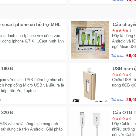
Giá mua:
o smart phone có hỗ trợ MHL
Cáp chuyể
1
ng dành cho Iphone với cổng vào
Đây là dòng 
 dòng Iphone 6,7,X,...Cast hình ảnh
Android và IO
ngõ MicroUSB
69,0
Giá mua:
e 16GB
USB mở rộ
0
iản với chiếc USB thêm bộ nhớ cho
Chiếc USB tă
tích hợp cổng Micro USB và đầu ra là
trong 8GB giú
tiếp trên Pc, Laptop.
29,0
₫
Giá mua:
e 32GB
Cáp OTG 
0
B đầu ra là cổng Lightning tích
Dây Cable ch
ử dụng cả trên Android. Giải pháp
nhiều trường
ại.
nối với Cable