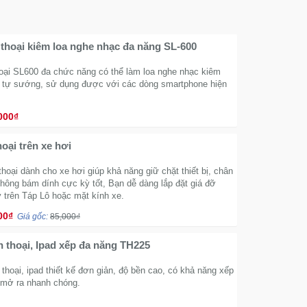
 thoại kiêm loa nghe nhạc đa năng SL-600
hoại SL600 đa chức năng có thể làm loa nghe nhạc kiêm
 tự sướng, sử dụng được với các dòng smartphone hiện
000₫
oại trên xe hơi
thoại dành cho xe hơi giúp khả năng giữ chặt thiết bị, chân
hông bám dính cực kỳ tốt, Bạn dễ dàng lắp đặt giá đỡ
y trên Táp Lô hoặc mặt kính xe.
00₫
Giá gốc:
85,000₫
n thoại, Ipad xếp đa năng TH225
thoại, ipad thiết kế đơn giản, độ bền cao, có khả năng xếp
 mở ra nhanh chóng.