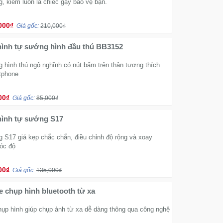
g, kiêm luôn là chiếc gậy bảo vệ bạn.
000₫
Giá gốc:
210,000₫
hình tự sướng hình đầu thú BB3152
 hình thú ngộ nghĩnh có nút bấm trên thân tương thích
tphone
00₫
Giá gốc:
85,000₫
hình tự sướng S17
 S17 giá kẹp chắc chắn, điều chỉnh độ rộng và xoay
óc độ
00₫
Giá gốc:
135,000₫
 chụp hình bluetooth từ xa
hụp hình giúp chụp ảnh từ xa dễ dàng thông qua công nghệ