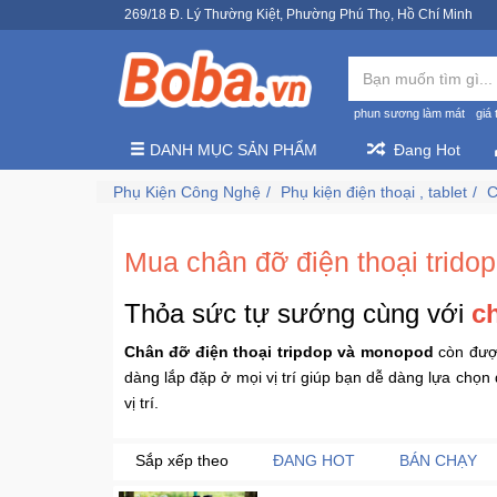
269/18 Đ. Lý Thường Kiệt, Phường Phú Thọ, Hồ Chí Minh
phun sương làm mát
giá 
DANH MỤC SẢN PHẨM
Đang Hot
Phụ Kiện Công Nghệ
Phụ kiện điện thoại , tablet
C
Mua chân đỡ điện thoại trido
Thỏa sức tự sướng cùng với
c
Chân đỡ điện thoại tripdop và monopod
còn được
dàng lắp đặp ở mọi vị trí giúp bạn dễ dàng lựa chọ
vị trí.
Sắp xếp theo
ĐANG HOT
BÁN CHẠY