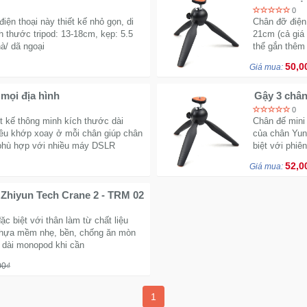
0
iện thoại này thiết kế nhỏ gọn, di
Chân đỡ điện 
ch thước tripod: 13-18cm, kẹp: 5.5
21cm (cả giá
à/ dã ngoại
thể gắn thêm
bạn muốn.
50,0
Giá mua:
mọi địa hình
Gậy 3 chân
0
t kế thông minh kích thước dài
Chân đế mini
hiều khớp xoay ở mỗi chân giúp chân
của chân Yun
, phù hợp với nhiều máy DSLR
biệt với phiê
52,0
Giá mua:
i Zhiyun Tech Crane 2 - TRM 02
đặc biệt với thân làm từ chất liệu
nhựa mềm nhẹ, bền, chống ăn mòn
 dài monopod khi cần
00₫
1