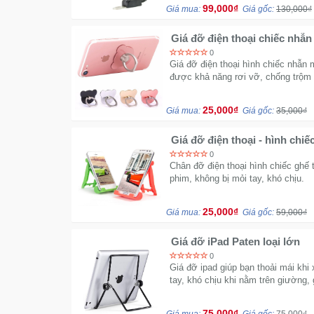
99,000₫
Giá mua:
Giá gốc:
130,000₫
Giá đỡ điện thoại chiếc nhẫn
0
Giá đỡ điện thoại hình chiếc nhẫn
được khả năng rơi vỡ, chống trộm 
25,000₫
Giá mua:
Giá gốc:
35,000₫
Giá đỡ điện thoại - hình chiế
0
Chân đỡ điện thoại hình chiếc ghế 
phim, không bị mỏi tay, khó chịu.
25,000₫
Giá mua:
Giá gốc:
59,000₫
Giá đỡ iPad Paten loại lớn
0
Giá đỡ ipad giúp bạn thoải mái khi
tay, khó chịu khi nằm trên giường, 
75,000₫