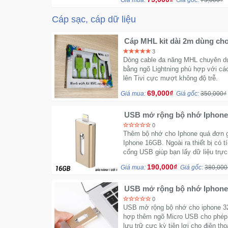
Giá mua:
Giá gốc:
75,000₫
Cáp sạc, cáp dữ liệu
Cáp MHL kit dài 2m dùng ch
3
Dòng cable đa năng MHL chuyên dụ
bằng ngõ Lightning phù hợp với các
lên Tivi cực mượt không độ trễ.
69,000₫
Giá mua:
Giá gốc:
350,000₫
USB mở rộng bộ nhớ Iphon
0
Thêm bộ nhớ cho Iphone quá đơn g
Iphone 16GB. Ngoài ra thiết bị có 
cổng USB giúp bạn lấy dữ liệu trực 
190,000₫
Giá mua:
Giá gốc:
380,000
USB mở rộng bộ nhớ Iphon
0
USB mở rộng bộ nhớ cho iphone 32G
hợp thêm ngõ Micro USB cho phép s
lưu trữ cực kỳ tiện lợi cho điện tho