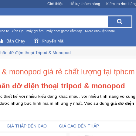
Giới thiệu
Hỗ trợ khách hàng
Kiểm tra đơn hàn
treo tv
kính lúp
máy ghi âm
máy chơi game cầm tay
Micro cho điện thoại
Bán Chạy
Khuyến Mãi
hân đỡ điện thoại Tripod & Monopod
p & monopod giá rẻ chất lượng tại tphcm
hân đỡ điện thoại tripod & monopod
 thiết kế với nhiều kiểu dáng khác nhau, với nhiều tính năng vô cùng
n được những bức hình mà mình ưng ý nhất. Việc sử dụng
giá đỡ điện 
GIÁ THẤP ĐẾN CAO
GIÁ CAO ĐẾN THẤP