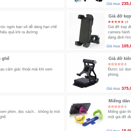
235,
Giá mua:
Giá đỡ kẹp
19
 móc ngón bạn sẽ dễ dàng hạn chế
Giá đỡ kẹp đi
hiệu quả khi ra đường.
camera hành 
dàng định hình
105,
Giá mua:
c ghế
0
tạo cảm giác thoải mái khi xem
Được sử dụng
phòng.
375,
Giá mua:
Miếng dán 
0
 xem phim, đọc sách... không bị mỏi
Miếng gián th
ghế.
một giá đỡ đi
15,0