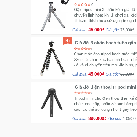
0
Gậy tripod mini 3 chân kèm giá đỡ đ
chuyển linh hoạt khi đi chơi xa, kí
-8.5cm, thích hợp sử dụng trong nh
45,000₫
Giá mua:
Giá gốc:
75,000₫
Hot
Giá đỡ 3 chân bạch tuộc gắn 
0
Chân máy ảnh tripod bạch tuộc thiế
22cm, 3 chân xúc tua linh hoạt, n
đế và di chuyển trên mọi địa hình
45,000₫
Giá mua:
Giá gốc:
55,000₫
Giá đỡ điện thoại tripod min
0
Tripod mini cho điện thoại thiết kế 
nhôm cao cấp, phần đế sạc bằng 
cao, có thể sử dụng như 1 gậy kéo
890,000₫
Giá mua:
Giá gốc:
1,050,0