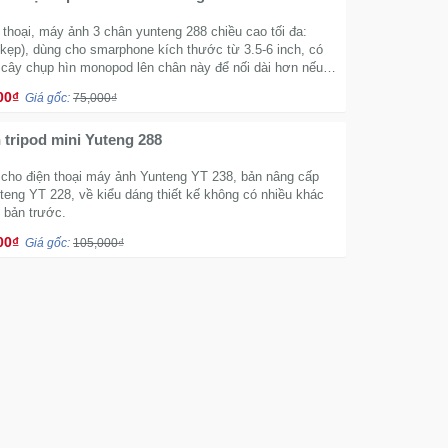
thoại, máy ảnh 3 chân yunteng 288 chiều cao tối đa:
 kẹp), dùng cho smarphone kích thước từ 3.5-6 inch, có
 cây chụp hìn monopod lên chân này để nối dài hơn nếu
00₫
Giá gốc:
75,000₫
 tripod mini Yuteng 288
 cho điện thoại máy ảnh Yunteng YT 238, bản nâng cấp
teng YT 228, về kiểu dáng thiết kế không có nhiều khác
n bản trước.
00₫
Giá gốc:
105,000₫