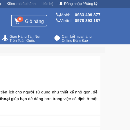
g
Kiểm tra bảo hành
Liên hệ
Đăng nhập / Đăng ký
Mobi:
0933 409 877
0
Viettel:
0978 393 187
Giỏ hàng
Giao Hàng Tận Nơi
Cam kết mua hàng
Trên Toàn Quốc
Online Đảm Bảo
 tiện ích cho người sử dụng như thiết kế nhỏ gọn, dễ
thoại
giúp bạn dễ dàng hơn trong việc cố định ở một