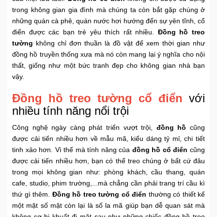
trong không gian gia đình mà chúng ta còn bắt gặp chúng ở
Khuyến
những quán cà phê, quán nước hơi hướng đến sự yên tĩnh, cổ
Mãi
điển được các bạn trẻ yêu thích rất nhiều.
Đồng hồ treo
tường
không chỉ đơn thuần là đồ vật để xem thời gian như
đồng hồ truyền thống xưa mà nó còn mang lại ý nghĩa cho nội
Thiết
thất, giống như một bức tranh đẹp cho không gian nhà bạn
bị
vậy.
âm
thanh
Đồng hồ treo tường cổ điển
với
nhiều tính năng nổi trội
Phụ
Kiện
Công nghệ ngày càng phát triển vượt trội,
đồng hồ
cũng
Công
được cải tiến nhiều hơn về mẫu mã, kiểu dáng tỷ mỉ, chi tiết
Nghệ
tinh xảo hơn. Vì thế mà tính năng của
đồng hồ cổ điển
cũng
được cải tiến nhiều hơn, bạn có thể treo chúng ở bất cứ đâu
trong mọi không gian như: phòng khách, cầu thang, quán
Tivi
cafe, studio, phim trường,...mà chẳng cần phải trang trí cầu kì
-
thứ gì thêm.
Đồng hồ treo tường cổ điển
thường có thiết kế
Thiết
Bị
một mặt số mặt còn lại là số la mã giúp bạn dễ quan sát mà
Giải
không sợ bị khuất đi mặt sau như những chiếc đồng hồ treo