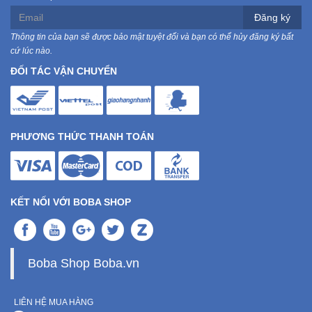
Đăng ký
Ô
Thông tin của bạn sẽ được bảo mật tuyệt đối và bạn có thể hủy đăng ký bất
Tô
cứ lúc nào.
-
ĐỐI TÁC VẬN CHUYỂN
Xe
Máy
Đồ
PHƯƠNG THỨC THANH TOÁN
chơi
công
nghệ
KẾT NỐI VỚI BOBA SHOP
Dịch
vụ
-
Giải
Boba Shop Boba.vn
pháp
-
LIÊN HỆ MUA HÀNG
Voucher