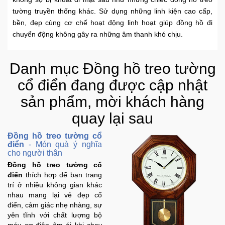
Trí
tường truyền thống khác. Sử dụng những linh kiện cao cấp,
bền, đẹp cùng cơ chế hoạt động linh hoạt giúp đồng hồ đi
chuyển động không gây ra những âm thanh khó chịu.
Đồ
Điện
Gia
Danh mục Đồng hồ treo tường
Dụng
cổ điển đang được cập nhật
Máy
sản phẩm, mời khách hàng
Ảnh-
quay lại sau
Máy
bay
Đồng hồ treo tường cổ
flycam
điển
- Món quà ý nghĩa
cho người thân
Đồng hồ treo tường cổ
Đồ
điển
thích hợp để bạn trang
Chơi
trí ở nhiều không gian khác
Trẻ
nhau mang lại vẻ đẹp cổ
Em
điển, cảm giác nhẹ nhàng, sự
yên tĩnh với chất lượng bộ