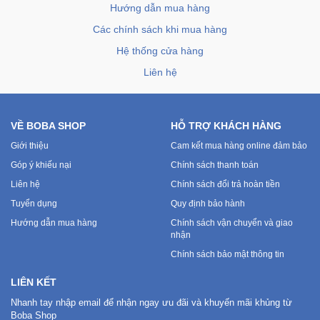
Hướng dẫn mua hàng
Sức
Khỏe
Các chính sách khi mua hàng
-
Hệ thống cửa hàng
Làm
Đẹp
Liên hệ
Thiết
VỀ BOBA SHOP
HỖ TRỢ KHÁCH HÀNG
Bị
Y
Giới thiệu
Cam kết mua hàng online đảm bảo
Tế
Góp ý khiếu nại
Chính sách thanh toán
-
Liên hệ
Chính sách đổi trả hoàn tiền
Dụng
Cụ
Tuyển dụng
Quy định bảo hành
Massage
Hướng dẫn mua hàng
Chính sách vận chuyển và giao
nhận
Chính sách bảo mật thông tin
Thể
Thao
LIÊN KẾT
-
Dã
Nhanh tay nhập email để nhận ngay ưu đãi và khuyến mãi khủng từ
Boba Shop
Ngoại