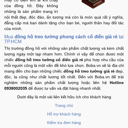
máy cơ điện êm ái khi chạy
Đồng
của đồng hồ. Đây không
Hồ
những là sản phẩm trang trí
-
nội thất đẹp, độc đáo, ấn tượng mà còn là món quà rất ý nghĩa,
Phụ
đẳng cấp mà bạn dành tặng cho bạn bè, người thân hay đối tác
Kiện
của mình.
Mua
đồng hồ treo tường phong cách cổ điển giá rẻ
tại
Nhà
TP.HCM
Cửa
Thị trường đồng hồ với những sản phẩm chất lượng và kém chất
Và
lượng ngày một tạp nham hơn. Chính vì vậy để chọn được một
Đời
chiếc
đồng hồ treo tường cổ điển giá rẻ
phù hợp nhu cầu của
Sống
mỗi người cũng là một vấn đề khó lựa chọn. Boba.vn sẽ là địa chỉ
mang đến cho bạn những chiếc
đồng hồ treo tường giá rẻ
đẹp,
độc, lạ cũng như chất lượng tốt nhất. Đến với Boba.vn để trải
Máy
nghiệm những sản phẩm chất lượng hoặc liên hệ
Hotline
Tính
0938002035
để được tư vấn và đặt hàng nhanh nhất.
-
Dưới đây là một vài liên kết hữu ích cho khách hàng
Thiết
Bị
Trang chủ
Văn
Hỗ trợ khách hàng
Phòng
Kiểm tra đơn hàng