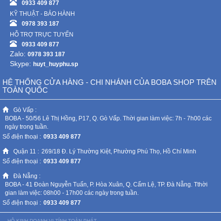
0933 409 877
KỸ THUẬT - BẢO HÀNH
Mẹ
0978 393 187
Và
HỖ TRỢ TRỰC TUYẾN
Bé
0933 409 877
Zalo:
0978 393 187
Skype:
huyt_huyphu.sp
HỆ THỐNG CỬA HÀNG - CHI NHÁNH CỦA BOBA SHOP TRÊN
TOÀN QUỐC
Gò Vấp :
BOBA - 50/56 Lê Thị Hồng, P17, Q. Gò Vấp. Thời gian làm việc: 7h - 7h00 các
ngày trong tuần.
Số điện thoại :
0933 409 877
Quận 11 :
269/18 Đ. Lý Thường Kiệt, Phường Phú Thọ, Hồ Chí Minh
Số điện thoại :
0933 409 877
Đà Nẵng :
BOBA - 41 Đoàn Nguyễn Tuấn, P. Hòa Xuân, Q. Cẩm Lệ, TP. Đà Nẵng. Tthời
gian làm việc: 08h00 - 17h00 các ngày trong tuần.
Số điện thoại :
0933 409 877
HỘ KINH DOANH VI TÍNH TOÀN PHÁT