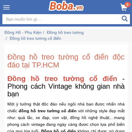
×
0
Đăng
nhập
Đồng Hồ - Phụ Kiện
Đồng hồ treo tường
/
Đồng hồ treo tường cổ điển
Đăng
ký
Đồng hồ treo tường cổ điển độc
đáo tại TP.HCM
Trang
Đồng hồ treo tường cổ điển
-
Chủ
Phong cách Vintage không gian nhà
bạn
Đang
Hot
Một ý tưởng thật độc đáo nếu ngôi nhà bạn được nhấn nhá
chiếc
đồng hồ treo tường cổ điển
với những style đẹp mắt
Bán
như: quả lắc, xe đạp, con vật, đồng hồ nghệ thuật,...mang
Chạy
phong cách vintage đang ngày càng được chọn lựa phổ biến
của mọi lứa tuổi.
Đồng hồ cổ điển
không chỉ được sử dụng