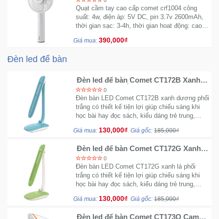
0
Quạt cầm tay cao cấp comet crf1004 công
suất: 4w, điện áp: 5V DC, pin 3.7v 2600mAh,
thời gian sạc: 3-4h, thời gian hoat động: cao:
3h; thấp: 12h
390,000₫
Giá mua:
Đèn led để bàn
Đèn led để bàn Comet CT172B Xanh
dương phối trắng chính hãng
0
Đèn bàn LED Comet CT172B xanh dương phối
trắng có thiết kế tiện lợi giúp chiếu sáng khi
học bài hay đọc sách, kiểu dáng trẻ trung,
mang đến không gian tươi sáng cho bàn học
130,000₫
Giá mua:
Giá gốc:
185,000₫
hay bàn làm việc của bạn.
Đèn led để bàn Comet CT172G Xanh
phối trắng chính hãng
0
Đèn bàn LED Comet CT172G xanh lá phối
trắng có thiết kế tiện lợi giúp chiếu sáng khi
học bài hay đọc sách, kiểu dáng trẻ trung,
mang đến không gian tươi sáng cho bàn học
130,000₫
Giá mua:
Giá gốc:
185,000₫
hay bàn làm việc của bạn.
Đèn led để bàn Comet CT173O Cam