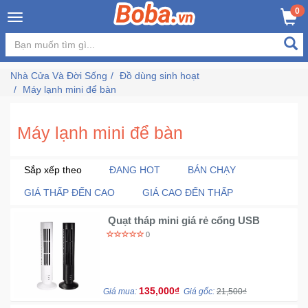
×
0
Đăng
nhập
Nhà Cửa Và Đời Sống
Đồ dùng sinh hoạt
/
Máy lạnh mini để bàn
Đăng
ký
Máy lạnh mini để bàn
Trang
Sắp xếp theo
ĐANG HOT
BÁN CHẠY
Chủ
GIÁ THẤP ĐẾN CAO
GIÁ CAO ĐẾN THẤP
Đang
Quạt tháp mini giá rẻ cổng USB
Hot
0
Bán
Chạy
135,000₫
Giá mua:
Giá gốc:
21,500₫