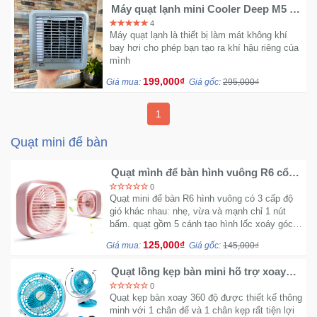
Máy quạt lạnh mini Cooler Deep M5 để
Khuyến
bàn - Đổ nước tạo hơi mát
4
Mãi
Máy quạt lạnh là thiết bị làm mát không khí
bay hơi cho phép bạn tạo ra khí hậu riêng của
mình
199,000₫
Giá mua:
Giá gốc:
295,000₫
Thiết
bị
1
âm
thanh
Quạt mini để bàn
Phụ
Quạt mình để bàn hình vuông R6 cổng
USB
Kiện
0
Quạt mini để bàn R6 hình vuông có 3 cấp độ
Công
gió khác nhau: nhẹ, vừa và mạnh chỉ 1 nút
Nghệ
bấm. quạt gồm 5 cánh tạo hình lốc xoáy góc
30 độ, giúp cho việc điều chỉnh hướng gió
125,000₫
Giá mua:
Giá gốc:
145,000₫
đồng đều và mạnh hơn quạt thường.
Tivi
-
Quạt lồng kẹp bàn mini hõ trợ xoay
360 độ A5
Thiết
0
Quạt kẹp bàn xoay 360 độ được thiết kế thông
Bị
minh với 1 chân đế và 1 chân kẹp rất tiện lợi
Giải