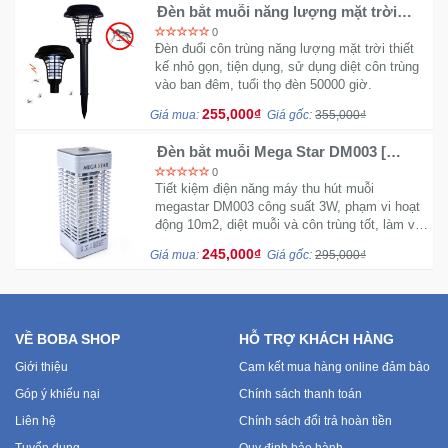
Đèn bắt muỗi năng lượng mặt trời
BB01
0
Đèn đuổi côn trùng năng lượng mặt trời thiết
kế nhỏ gọn, tiện dụng, sử dụng diệt côn trùng
vào ban đêm, tuổi thọ đèn 50000 giờ.
255,000₫
Giá mua:
Giá gốc:
355,000₫
Đèn bắt muỗi Mega Star DM003 [
Hàng Thái ]
0
Tiết kiệm điện năng máy thu hút muỗi
megastar DM003 công suất 3W, phạm vi hoạt
động 10m2, diệt muỗi và côn trùng tốt, làm vật
trang trí trong phòng ngủ.
245,000₫
Giá mua:
Giá gốc:
295,000₫
VỀ BOBA SHOP
HỖ TRỢ KHÁCH HÀNG
Giới thiệu
Cam kết mua hàng online đảm bảo
Góp ý khiếu nại
Chính sách thanh toán
Liên hệ
Chính sách đổi trả hoàn tiền