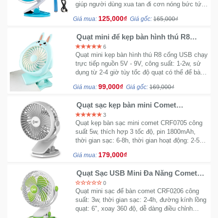
giúp người dùng xua tan đi cơn nóng bức tức
Trí
thời
125,000₫
Giá mua:
Giá gốc:
165,000₫
Đồ
Quạt mini để kẹp bàn hình thú R8
cổng USB
Điện
6
Quạt mini kẹp bàn hình thú R8 cổng USB chạy
Gia
trực tiếp nguồn 5V - 9V, công suất: 1-2w, sử
Dụng
dụng từ 2-4 giờ tùy tốc độ quạt có thể để bàn
hoặc kẹp bàn
99,000₫
Giá mua:
Giá gốc:
169,000₫
Máy
Ảnh-
Quạt sạc kẹp bàn mini Comet
CRF0705
Máy
3
Quạt kẹp bàn sạc mini comet CRF0705 công
bay
suất 5w, thích hợp 3 tốc độ, pin 1800mAh,
flycam
thời gian sạc: 6-8h, thời gian hoạt động: 2-5
giờ, mô tơ chổi than yên tĩnh, không nóng
179,000₫
Giá mua:
máy
Đồ
Chơi
Quạt Sạc USB Mini Đa Năng Comet
CRF0206 3W (Xanh Lá) - Hàng Chính
Trẻ
0
Hãng
Quạt mini sạc để bàn comet CRF0206 công
Em
suất: 3w, thời gian sạc: 2-4h, đường kính lồng
quạt: 6", xoay 360 độ, dễ dàng điều chỉnh
hường gió, 2 cấp độ: gío mạnh và dịu nhẹ