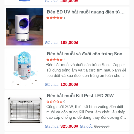
485,000₫
Giá mua:
Đèn ED UV bắt muỗi quang điện tử
BB101
1
198,000₫
Giá mua:
Đèn bắt muỗi và đuổi côn trùng Sonic
Zapper
2
Đèn bắt muỗi và đuổi côn trùng Sonic Zapper
sử dụng sóng âm và tịa cực tím màu xanh để
tiêu diệt và xua đuổi con trùng an toàn cho
người và vật nuôi. Cách sử dụng đơn giản chỉ
120,000₫
Giá mua:
cần cắm vào ổ điện.
Đèn bắt muỗi Kill Pest LED 20W
0
Công suất 20W, thiết kế hình vuông đèn diệt
muỗi và côn trùng Kill Pest làm chất liệu thép
cao cấp chống rỉ, dễ dàng thay đổi cường độ
ảnh sáng khả năng diệt muỗi hiệu quả.
325,000₫
Giá mua:
Giá gốc:
650,000₫