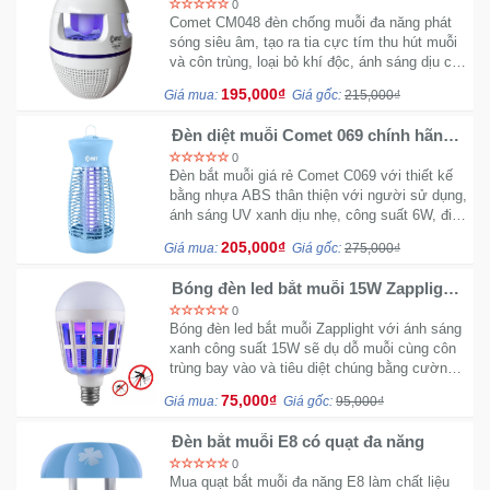
0
Comet CM048 đèn chống muỗi đa năng phát
sóng siêu âm, tạo ra tia cực tím thu hút muỗi
và côn trùng, loại bỏ khí độc, ánh sáng dịu có
thể làm đèn ngủ để bàn cho bé.
195,000₫
Giá mua:
Giá gốc:
215,000₫
Đèn diệt muỗi Comet 069 chính hãng
dạng treo
0
Đèn bắt muỗi giá rẻ Comet C069 với thiết kế
bằng nhựa ABS thân thiện với người sử dụng,
ánh sáng UV xanh dịu nhẹ, công suất 6W, điện
áp 220V
205,000₫
Giá mua:
Giá gốc:
275,000₫
Bóng đèn led bắt muỗi 15W Zapplight
779
0
Bóng đèn led bắt muỗi Zapplight với ánh sáng
xanh công suất 15W sẽ dụ dỗ muỗi cùng côn
trùng bay vào và tiêu diệt chúng bằng cường
độ dòng điện.
75,000₫
Giá mua:
Giá gốc:
95,000₫
Đèn bắt muỗi E8 có quạt đa năng
0
Mua quạt bắt muỗi đa năng E8 làm chất liệu