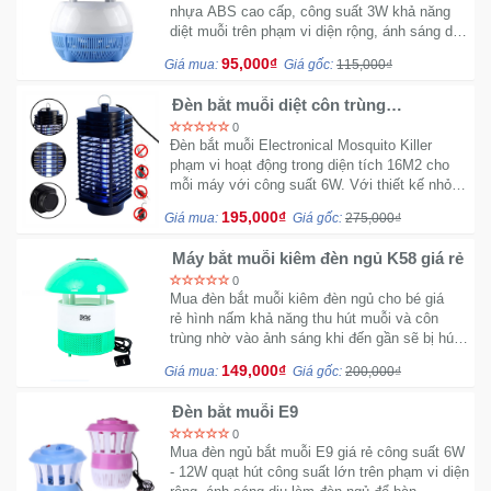
nhựa ABS cao cấp, công suất 3W khả năng
diệt muỗi trên phạm vi diện rộng, ánh sáng dịu
làm đèn phòng ngủ, sử dụng nguồn 220V.
95,000₫
Giá mua:
Giá gốc:
115,000₫
Đèn bắt muỗi diệt côn trùng
Electronical Mosquito Killer G575
0
Đèn bắt muỗi Electronical Mosquito Killer
phạm vi hoạt động trong diện tích 16M2 cho
mỗi máy với công suất 6W. Với thiết kế nhỏ
gọn, tiện lợi dễ dàng di chuyển đi mọi nơi
195,000₫
Giá mua:
Giá gốc:
275,000₫
trong gia đình.
Máy bắt muỗi kiêm đèn ngủ K58 giá rẻ
0
Mua đèn bắt muỗi kiêm đèn ngủ cho bé giá
rẻ hình nấm khả năng thu hút muỗi và côn
trùng nhờ vào ảnh sáng khi đến gần sẽ bị hút
vào lồng đèn nhờ chiếc quạt hút gió mạnh.
149,000₫
Giá mua:
Giá gốc:
200,000₫
Đèn bắt muỗi E9
0
Mua đèn ngủ bắt muỗi E9 giá rẻ công suất 6W
- 12W quạt hút công suất lớn trên phạm vi diện