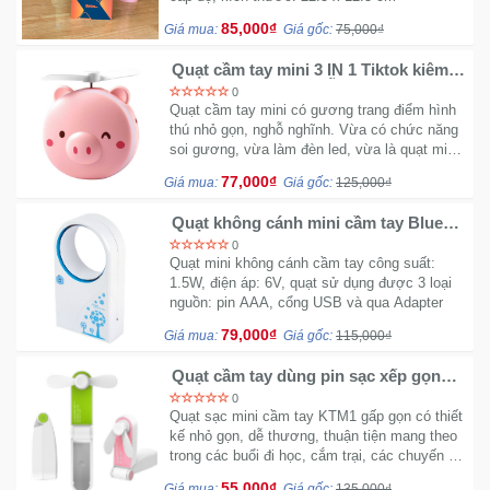
Sức
85,000₫
Giá mua:
Giá gốc:
75,000₫
Khỏe
-
Quạt cầm tay mini 3 IN 1 Tiktok kiêm
gương soi led heo dễ thương
Làm
0
Đẹp
Quạt cầm tay mini có gương trang điểm hình
thú nhỏ gọn, nghỗ nghĩnh. Vừa có chức năng
soi gương, vừa làm đèn led, vừa là quạt mini,
cánh quạt bằng cao su mềm nên độ bền cao,
Thiết
77,000₫
Giá mua:
Giá gốc:
125,000₫
không sợ bị gãy
Bị
Y
Quạt không cánh mini cầm tay Blue
Tree
Tế
0
-
Quạt mini không cánh cầm tay công suất:
1.5W, điện áp: 6V, quạt sử dụng được 3 loại
Dụng
nguồn: pin AAA, cổng USB và qua Adapter
Cụ
Massage
79,000₫
Giá mua:
Giá gốc:
115,000₫
Quạt cầm tay dùng pin sạc xếp gọn
KT M1
Thể
0
Thao
Quạt sạc mini cầm tay KTM1 gấp gọn có thiết
kế nhỏ gọn, dễ thương, thuận tiện mang theo
-
trong các buổi đi học, cắm trại, các chuyến du
Dã
lịch, dã ngoại…
Ngoại
55,000₫
Giá mua:
Giá gốc:
135,000₫