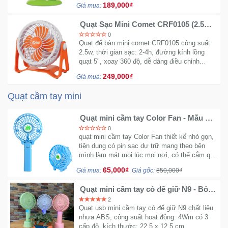
Đồng
189,000₫
Giá mua:
Hồ
-
Quạt Sạc Mini Comet CRF0105 (2.5W)
- Hàng Chính Hãng
Phụ
0
Quạt để bàn mini comet CRF0105 công suất
Kiện
2.5w, thời gian sạc: 2-4h, đường kính lồng
quạt 5", xoay 360 độ, dễ dàng điều chỉnh
hướng gió, 2 cấp độ: gió mạnh và gió nhẹ.
Nhà
249,000₫
Giá mua:
Cửa
Và
Quạt cầm tay mini
Đời
Sống
Quạt mini cầm tay Color Fan - Mẫu giá
rẻ
0
quạt mini cầm tay Color Fan thiết kế nhỏ gọn,
Máy
tiện dụng có pin sạc dự trữ mang theo bên
Tính
mình làm mát mọi lúc mọi nơi, có thể cắm qua
pin dự phòng hoặc củ sạc 5v, cổng USB
-
65,000₫
Giá mua:
Giá gốc:
850,000₫
PC/Laptop
Thiết
Bị
Quạt mini cầm tay có đế giữ N9 - Bỏ
túi tiện lợi
Văn
2
Phòng
Quạt usb mini cầm tay có đế giữ N9 chất liệu
nhựa ABS, công suất hoạt động: 4Wm có 3
cấp độ, kích thước: 22.5 x 12.5 cm