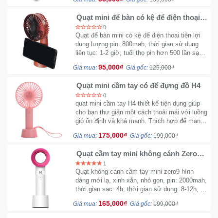
Quạt mini để bàn có kệ để điện thoại
H2
Ô
0
Tô
Quạt để bàn mini có kệ để điện thoại tiện lợi
dung lượng pin: 800mah, thời gian sử dụng
-
liên tục: 1-2 giờ, tuổi thọ pin hơn 500 lần sạc,
Xe
thời gian sạc: 2-4 giờ
Máy
95,000₫
Giá mua:
Giá gốc:
125,000₫
Quạt mini cầm tay có để đựng đồ H4
Đồ
0
chơi
quạt mini cầm tay H4 thiết kế tiện dụng giúp
cho bạn thư giản một cách thoải mái với luồng
công
gió ổn định và khá mạnh. Thích hợp để mang
nghệ
theo khi đi du lịch, picnic, cắm trại ngoài trời.
175,000₫
Giá mua:
Giá gốc:
199,000₫
Kiểu dáng nhỏ gọn, có thể để trong balo, túi
xách..
Dịch
Quạt cầm tay mini không cánh Zero9
tròn
vụ
1
-
Quạt không cánh cầm tay mini zero9 hình
dáng mới lạ, xinh xắn, nhỏ gọn, pin: 2000mah,
Giải
thời gian sạc: 4h, thời gian sử dụng: 8-12h, sử
pháp
dụng mọi lúc, mọi nơi, dễ dàng mang theo
-
165,000₫
Giá mua:
Giá gốc:
199,000₫
Voucher