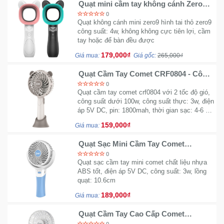
Quạt mini cầm tay không cánh Zero9
hình tai thỏ
0
Mẹ
Quạt không cánh mini zero9 hình tai thỏ zero9
công suất: 4w, không không cực tiên lợi, cầm
Và
tay hoặc để bàn đều được
Bé
179,000₫
Giá mua:
Giá gốc:
265,000₫
Quạt Cầm Tay Comet CRF0804 - Công
suất 3W
0
Quạt cầm tay comet crf0804 với 2 tốc độ gió,
công suất dưới 100w, công suất thực: 3w, điện
áp 5V DC, pin: 1800mah, thời gian sạc: 4-6 h,
thời guan hoạt động: cao 1.5h, thấp 3.5h
159,000₫
Giá mua:
Quạt Sạc Mini Cầm Tay Comet
CRF0904 (3W)
0
Quạt sạc cầm tay mini comet chất liệu nhựa
ABS tốt, điện áp 5V DC, công suất: 3w, lồng
quạt: 10.6cm
189,000₫
Giá mua:
Quạt Cầm Tay Cao Cấp Comet
CRF1004 (Trắng/ Hồng)