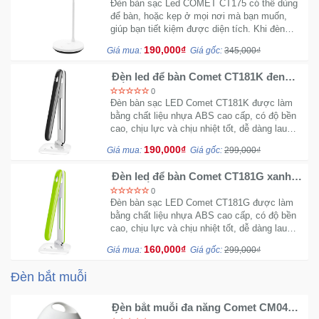
Đèn bàn sạc Led COMET CT175 có thể dùng
để bàn, hoặc kẹp ở mọi nơi mà bạn muốn,
giúp bạn tiết kiệm được diện tích. Khi đèn
được sạc đầy pin, đèn bào sạc sẽ chuyển từ
190,000₫
Giá mua:
Giá gốc:
345,000₫
màu Đỏ sang màu Xanh.
Đèn led để bàn Comet CT181K đen
trắng công suất 5W chính hãng
0
Đèn bàn sạc LED Comet CT181K được làm
bằng chất liệu nhựa ABS cao cấp, có độ bền
cao, chịu lực và chịu nhiệt tốt, dễ dàng lau
chùi khi bám bẩn. Thiết kế bóng bẩy cực kỳ
190,000₫
Giá mua:
Giá gốc:
299,000₫
sang trọng.
Đèn led để bàn Comet CT181G xanh lá
phối trắng chính hãng
0
Đèn bàn sạc LED Comet CT181G được làm
bằng chất liệu nhựa ABS cao cấp, có độ bền
cao, chịu lực và chịu nhiệt tốt, dễ dàng lau
chùi khi bám bẩn. Thiết kế bóng bẩy cực kỳ
160,000₫
Giá mua:
Giá gốc:
299,000₫
sang trọng.
Đèn bắt muỗi
Đèn bắt muỗi đa năng Comet CM048 -
Ánh sáng tím