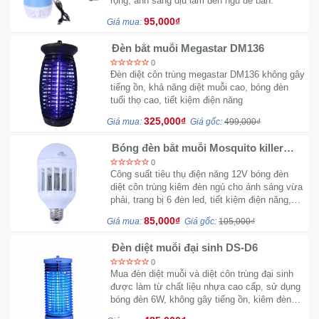
rộng, ánh sáng dịu làm đèn ngủ để bàn.
95,000₫
Giá mua:
Đèn bắt muỗi Megastar DM136
0
Đèn diệt côn trùng megastar DM136 không gây
tiếng ồn, khả năng diệt muỗi cao, bóng đèn
tuổi thọ cao, tiết kiệm điện năng
325,000₫
Giá mua:
Giá gốc:
499,000₫
Bóng đèn bắt muỗi Mosquito killer
Lamp AC175-260V
0
Công suất tiêu thụ điện năng 12V bóng đèn
diệt côn trùng kiêm đèn ngủ cho ánh sáng vừa
phải, trang bị 6 đèn led, tiết kiệm điện năng,
bảo vệ diện tích 30 - 40m vuông.
85,000₫
Giá mua:
Giá gốc:
105,000₫
Đèn diệt muỗi đại sinh DS-D6
0
Mua đèn diệt muỗi và diệt côn trùng đại sinh
được làm từ chất liệu nhựa cao cấp, sử dụng
bóng đèn 6W, không gây tiếng ồn, kiêm đèn
ngủ để bàn phòng ngủ.