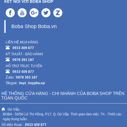
KẾT NỐI VỚI BOBA SHOP
Boba Shop Boba.vn
LIÊN HỆ MUA HÀNG
0933 409 877
KỸ THUẬT - BẢO HÀNH
0978 393 187
HỖ TRỢ TRỰC TUYẾN
0933 409 877
Zalo:
0978 393 187
Skype:
huyt_huyphu.sp
HỆ THỐNG CỬA HÀNG - CHI NHÁNH CỦA BOBA SHOP TRÊN
TOÀN QUỐC
Gò Vấp :
BOBA - 50/56 Lê Thị Hồng, P17, Q. Gò Vấp. Thời gian làm việc: 7h - 7h00 các
ngày trong tuần.
Số điện thoại :
0933 409 877