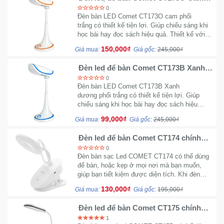
phối trắng chính hãng
0
Đèn bàn LED Comet CT173O cam phối
trắng có thiết kế tiện lợi. Giúp chiếu sáng khi
học bài hay đọc sách hiệu quả. Thiết kế với
khớp nối linh hoạt, có thể điều hướng lên
150,000₫
Giá mua:
Giá gốc:
245,000₫
xuống dễ dàng, lên đến 180 độ
Đèn led để bàn Comet CT173B Xanh
phối trắng chính hãng
0
Đèn bàn LED Comet CT173B Xanh
dương phối trắng có thiết kế tiện lợi. Giúp
chiếu sáng khi học bài hay đọc sách hiệu
quả. Thiết kế với khớp nối linh hoạt, có thể
99,000₫
Giá mua:
Giá gốc:
245,000₫
điều hướng lên xuống dễ dàng, lên đến 180 độ
Đèn led để bàn Comet CT174 chính
hãng công suất 3W uống cong
0
Đèn bàn sạc Led COMET CT174 có thể dùng
để bàn, hoặc kẹp ở mọi nơi mà bạn muốn,
giúp bạn tiết kiệm được diện tích. Khi đèn
được sạc đầy pin, đèn bào sạc sẽ chuyển từ
130,000₫
Giá mua:
Giá gốc:
195,000₫
màu Đỏ sang màu Xanh
Đèn led để bàn Comet CT175 chính
hãng công suất 5W
1