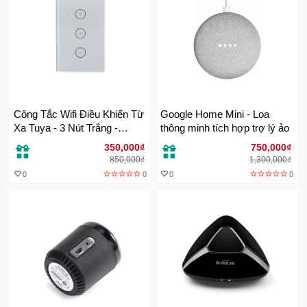
Khuyến
Mãi
Thiết
bị
âm
Công Tắc Wifi Điều Khiển Từ
Google Home Mini - Loa
thanh
Xa Tuya - 3 Nút Trắng -
thông minh tích hợp trợ lý ảo
TUYA3T
350,000₫
750,000₫
850,000₫
1,300,000₫
Phụ
0
0
0
0
Kiện
Công
Nghệ
Tivi
-
Thiết
Bị
Giải