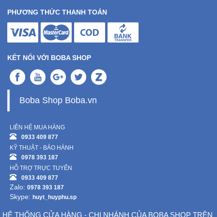
PHƯƠNG THỨC THANH TOÁN
Ô
Tô
-
Xe
KẾT NỐI VỚI BOBA SHOP
Máy
Đồ
Boba Shop Boba.vn
chơi
công
nghệ
LIÊN HỆ MUA HÀNG
0933 409 877
KỸ THUẬT - BẢO HÀNH
Dịch
0978 393 187
vụ
HỖ TRỢ TRỰC TUYẾN
-
0933 409 877
Giải
Zalo:
0978 393 187
pháp
Skype:
huyt_huyphu.sp
-
Voucher
HỆ THỐNG CỬA HÀNG - CHI NHÁNH CỦA BOBA SHOP TRÊN