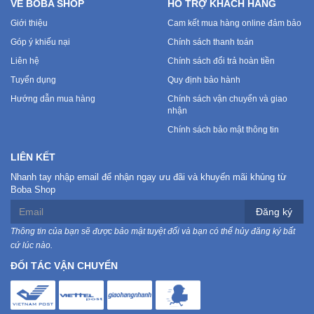
VỀ BOBA SHOP
HỖ TRỢ KHÁCH HÀNG
Sức
Giới thiệu
Cam kết mua hàng online đảm bảo
Khỏe
-
Góp ý khiếu nại
Chính sách thanh toán
Làm
Liên hệ
Chính sách đổi trả hoàn tiền
Đẹp
Tuyển dụng
Quy định bảo hành
Hướng dẫn mua hàng
Chính sách vận chuyển và giao
Thiết
nhận
Bị
Chính sách bảo mật thông tin
Y
Tế
LIÊN KẾT
-
Nhanh tay nhập email để nhận ngay ưu đãi và khuyến mãi khủng từ
Dụng
Boba Shop
Cụ
Đăng ký
Massage
Thông tin của bạn sẽ được bảo mật tuyệt đối và bạn có thể hủy đăng ký bất
cứ lúc nào.
Thể
ĐỐI TÁC VẬN CHUYỂN
Thao
-
Dã
Ngoại