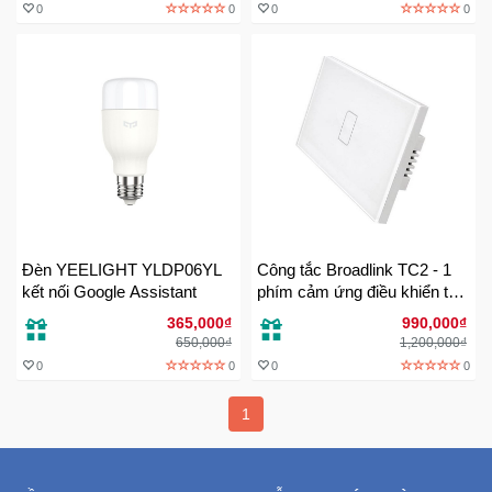
Đồng
0
0
0
0
Hồ
-
Phụ
Kiện
Nhà
Cửa
Và
Đời
Sống
Đèn YEELIGHT YLDP06YL
Công tắc Broadlink TC2 - 1
kết nối Google Assistant
phím cảm ứng điều khiển từ
Máy
xa
365,000₫
990,000₫
Tính
650,000₫
1,200,000₫
-
0
0
0
0
Thiết
Bị
1
Văn
Phòng