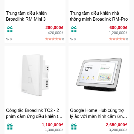
Trí
Trung tâm điều khiển
Trung tâm điều khiển nhà
Broadlink RM Mini 3
thông minh Broadlink RM-Pro
Đồ
280,000₫
600,000₫
Điện
420,000₫
1,200,000₫
Gia
0
0
0
0
Dụng
Máy
Ảnh-
Máy
bay
flycam
Đồ
Chơi
Công tắc Broadlink TC2 - 2
Google Home Hub cùng trợ
Trẻ
phím cảm ứng điều khiển từ
lý ảo với màn hình cảm ứng
Em
xa
7″
1,100,000₫
2,650,000₫
1,300,000₫
3,200,000₫