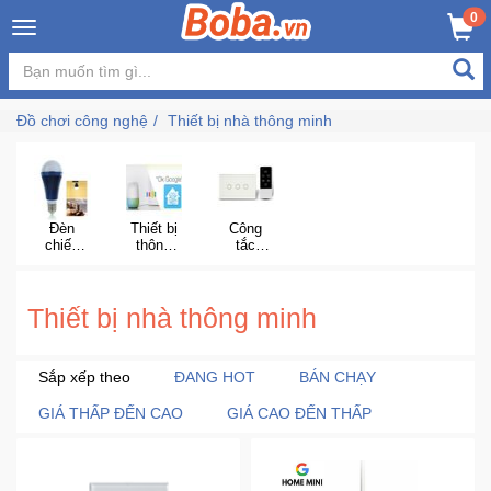
×
0
Đăng
nhập
Đồ chơi công nghệ
Thiết bị nhà thông minh
/
Đăng
ký
Đèn
Thiết bị
Công
chiếu
thông
tắc
sáng
minh
thông
Trang
của
minh
Chủ
Google
Thiết bị nhà thông minh
Đang
Hot
Sắp xếp theo
ĐANG HOT
BÁN CHẠY
GIÁ THẤP ĐẾN CAO
GIÁ CAO ĐẾN THẤP
Bán
Chạy