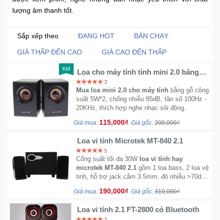
lượng âm thanh tốt.
Khuyến
Mãi
Sắp xếp theo
ĐANG HOT
BÁN CHẠY
GIÁ THẤP ĐẾN CAO
GIÁ CAO ĐẾN THẤP
Thiết
KM
bị
Loa cho máy tính tính mini 2.0 bằng
gỗ cực hay
âm
3
Mua loa mini 2.0 cho máy tính
bằng gỗ công
thanh
suất 5W*2, chống nhiễu 85dB, tần số 100Hz -
20KHz, thích hợp nghe nhạc sôi động.
Phụ
115,000₫
Giá mua:
Giá gốc:
200,000₫
Kiện
Công
Loa vi tính Microtek MT-840 2.1
Nghệ
5
Cổng suất tối đa 30W
loa vi tính hay
microtek MT-840 2.1
gồm 1 loa bass, 2 loa vệ
Tivi
tinh, hỗ trợ jack cắm 3.5mm, độ nhiễu >70dB
thích hợp
loa cho PC
.
-
190,000₫
Giá mua:
Giá gốc:
310,000₫
Thiết
Bị
Loa vi tính 2.1 FT-2800 có Bluetooth
Giải
3