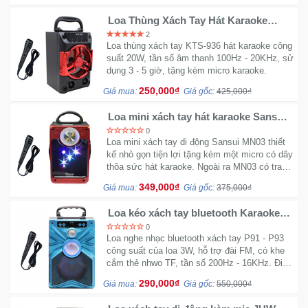
Loa Thùng Xách Tay Hát Karaoke
KTS-936 tặng kèm Mic dây
2
Loa thùng xách tay KTS-936 hát karaoke
công
suất 20W, tần số âm thanh 100Hz - 20KHz, sử
dụng 3 - 5 giờ, tặng kèm micro karaoke.
250,000₫
Giá mua:
Giá gốc:
425,000₫
Loa mini xách tay hát karaoke Sansui
MN03 - Tặng kèm micro
0
Loa mini xách tay di động Sansui MN03 thiết
kế nhỏ gọn tiện lợi tặng kèm một micro có dây
thõa sức hát karaoke. Ngoài ra MN03 có trang
bị hệ thống đèn Led vũ trường rất ấn tượng.
349,000₫
Giá mua:
Giá gốc:
375,000₫
Loa kéo xách tay bluetooth Karaoke
P91 - P93
0
Loa nghe nhạc bluetooth xách tay P91 - P93
công suất của loa 3W, hỗ trợ đài FM, có khe
cắm thẻ nhwo TF, tần số 200Hz - 16KHz. Đi
kèm theo bộ sản phẩm được tặng kèm 1
290,000₫
Giá mua:
Giá gốc:
550,000₫
micro dây karaoke.