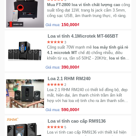
Mua FT-2800 loa vi tính chất lượng cao
công
Trí
suất tổng đạt 11W, trang bị jack cắm 3.5mm,
cổng sạc USB, âm thanh trung thực, rõ ràng.
Đồ
150,000₫
Giá mua:
Điện
Gia
Loa vi tính 4.1Microtek MT-665BT
Dụng
3
Công suất 70W mạnh mẽ
loa máy tính giá rẻ
4.1 microtek MT
chế độ chống nhiễu, điều
Máy
khiển từ xa, tần số 50HZ - 20KHz,
loa vi tính
kết nối bluetooth
.
Ảnh-
390,000₫
Giá mua:
Máy
bay
Loa 2.1 RHM RM240
flycam
2
Loa 2.1 RHM RM240 có thiết kế đồng bộ, đẹp
mắt, hiện đại, âm thanh chính trầm ấm kết
Đồ
hợp với hai loa vệ tinh cho ra âm thanh sống
động.
Chơi
590,000₫
Giá mua:
Trẻ
Em
Loa vi tính cao cấp RM9136
5
Loa vi tính cao cấp RM9136 với thiết kế hiện