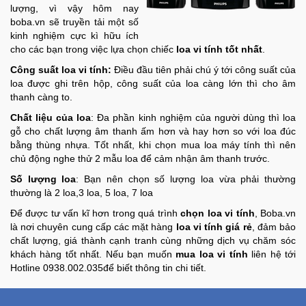
lượng, vì vậy hôm nay
boba.vn sẽ truyền tải một số
kinh nghiệm cực kì hữu ích
cho các bạn trong việc lựa chọn chiếc
loa vi tính tốt nhất
.
Công suất loa vi tính:
Điều đầu tiên phải chú ý tới công suất của
loa được ghi trên hộp, công suất của loa càng lớn thì cho âm
thanh càng to.
Chất liệu của loa
: Đa phần kinh nghiệm của người dùng thì loa
gỗ cho chất lượng âm thanh ấm hơn và hay hơn so với loa đúc
bằng thùng nhựa. Tốt nhất, khi chọn mua loa máy tính thì nên
chủ động nghe thử 2 mẫu loa để cảm nhận âm thanh trước.
Số lượng loa
: Bạn nên chọn số lượng loa vừa phải thường
thường là 2 loa,3 loa, 5 loa, 7 loa
Để được tư vấn kĩ hơn trong quá trình
chọn loa vi tính
, Boba.vn
là nơi chuyên cung cấp các mặt hàng
loa vi tính giá rẻ
, đảm bảo
chất lượng, giá thành cạnh tranh cùng những dịch vụ chăm sóc
khách hàng tốt nhất. Nếu bạn muốn
mua loa vi tính
liên hệ tới
Hotline 0938.002.035để biết thông tin chi tiết.