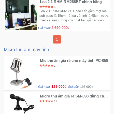
Loa 2.1 RHM RM288BT chính hãng
5
Loa 2.1 RHM RM288BT cao cấp gồm một loa
Mẹ
sub bass là 15cm , 2 loa vệ tinh là 68cm được
Và
thiết kế sang trọng với chất liệu gỗ cao cấp,
Bé
công suất mạnh mẽ lên đến 60W đem đến
2,690,000₫
Giá mua:
những tiết tấu âm thanh mạnh mẽ
1
Micro thu âm máy tính
Mic thu âm giá rẻ cho máy tính PC-058
1
129,000₫
Giá mua:
Giá gốc:
195,000₫
Micro thu âm giá rẻ SM-098 dùng cho
máy tính
11