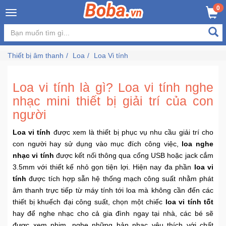
×
0
Đăng
nhập
Thiết bị âm thanh
Loa
Loa Vi tính
/
Đăng
ký
Loa vi tính là gì? Loa vi tính nghe
nhạc mini thiết bị giải trí của con
người
Trang
Chủ
Loa vi tính
được xem là thiết bị phục vụ nhu cầu giải trí cho
con người hay sử dụng vào mục đích công việc,
loa nghe
nhạc vi tính
được kết nối thông qua cổng USB hoặc jack cắm
Đang
3.5mm với thiết kế nhỏ gọn tiện lợi. Hiện nay đa phần
loa vi
Hot
tính
được tích hợp sẵn hệ thống mạch công suất nhằm phát
âm thanh trực tiếp từ máy tính tới loa mà không cần đến các
Bán
thiết bị khuếch đại công suất, chọn một chiếc
loa vi tính tốt
Chạy
hay để nghe nhạc cho cả gia đình ngay tại nhà, các bé sẽ
được xem phim, nghe những bản nhạc yêu thích với chất