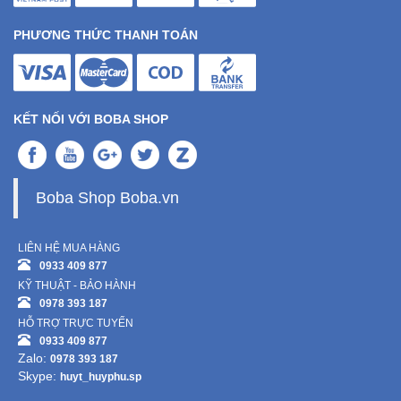
PHƯƠNG THỨC THANH TOÁN
KẾT NỐI VỚI BOBA SHOP
Boba Shop Boba.vn
LIÊN HỆ MUA HÀNG
0933 409 877
KỸ THUẬT - BẢO HÀNH
0978 393 187
HỖ TRỢ TRỰC TUYẾN
0933 409 877
Zalo:
0978 393 187
Skype:
huyt_huyphu.sp