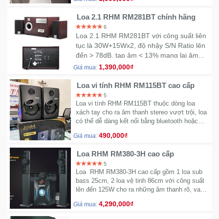
Loa 2.1 RHM RM281BT chính hãng
Ô
6
Tô
Loa 2.1 RHM RM281BT
với công suất liên
tục là 30W+15Wx2, độ nhậy S/N Ratio lên
-
đến > 78dB, tạp âm < 13% mang lại âm
Xe
thanh cực đình, bắt tai người nghe
Máy
1,390,000₫
Giá mua:
Loa vi tính RHM RM115BT cao cấp
Đồ
5
Loa vi tính RHM RM115BT thuộc dòng loa
chơi
xách tay cho ra âm thanh stereo vượt trội, loa
công
có thể dễ dàng kết nối bằng bluetooth hoặc
nghệ
trực tiếp bằng dây jack
490,000₫
Giá mua:
Dịch
Loa RHM RM380-3H cao cấp
vụ
5
Loa RHM RM380-3H cao cấp gồm 1 loa sub
-
bass 25cm, 2 loa vệ tinh 86cm với công suất
Giải
lên đến 125W cho ra những âm thanh rõ, vang
pháp
xa, sống động, có thể kết nối bằng bluetooth
-
4,290,000₫
Giá mua:
hoặc trực tiếp bằng dây jack
Voucher