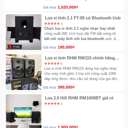
trầm với công suất 30W
Sức
1,020,000₫
Giá mua:
Khỏe
-
Loa vi tính 2.1 FT-05 có Bluetooth Usb
Làm
3
Chọn loa vi tính 2.1 nghe nhạc hay nhất
Đẹp
công suất 6W, tích hợp đài FM bắt sóng rõ,
kết nối máy tính với loa bluetooth
usb, âm
thanh trung thực, bass mạnh mẽ.
Thiết
190,000₫
Giá mua:
Bị
Y
Loa vi tính RHM RM115 chính hãng
giá rẻ
Tế
5
Loa vi tính RHM RM115 dòng loa nghe nhạc
-
cho máy tính gồm 2 loa với công suất 10W
Dụng
đáp ứng được nhu cầu sử dụng của gia đình.
Cụ
Sản phẩm hổ trợ AUX, cung cấp điện USB
Massage
390,000₫
Giá mua:
Loa 2.0 Hifi RHM RM1000BT giá rẻ
Thể
2
Thao
-
Dã
Ngoại
1,900,000₫
Giá mua: