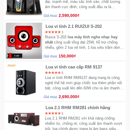
Đồng
đại, mạnh mẽ, màu sắc tinh xảo, chất lượng
Hồ
âm thanh cực đỉnh, công suất đầu ra là
30W+15Wx2
-
2,590,000₫
Giá mua:
Phụ
Kiện
Loa vi tính 2.1 RUIZUI S-202
3
Ruizui S-202
loa máy tính nghe nhạc hay
Nhà
nhất
công suất tổng đạt 25W, hỗ trợ chống
Cửa
nhiễu, gồm 2 loa vệ tinh, 1 loa siêu trầm dòng
loa mini cho PC
.
Và
150,000₫
Giá mua:
Đời
Sống
Loa vi tính cao cấp RM 9137
5
Loa vi tính RHM RM9137 đang trang bị công
Máy
nghệ thế hệ mới giúp chiếc loa thêm phần nổi
Tính
bật, công suất lên đến 60W cho ra âm thanh
sống động, rõ ràng
-
2,690,000₫
Giá mua:
Thiết
Bị
Loa 2.1 RHM RM281 chính hãng
Văn
5
Loa 2.1 RHM RM281 với khả năng chống
Phòng
nhiễm từ, chống rè, công suất âm thanh vượt
trội, loa chính được trang bị âm bass siêu