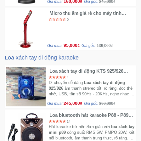
160,000₫
Giá mua:
Giá gốc:
245,000₫
Micro thu âm giá rẻ cho máy tính
Apple AM502
0
95,000₫
Giá mua:
Giá gốc:
139,000₫
Loa xách tay di động karaoke
Loa xách tay di động KTS 925/926
tặng kèm một mic hát karaoke
4
Di chuyển dễ dàng
Loa xách tay di động
925/926
âm thanh strereo tốt, rõ ràng, đọc thẻ
nhớ, USB, tần số 90Hz - 20KHz, nghe nhạc 4
- 5 tiếng. Tặng kèm 1 micro có dây hát
245,000₫
Giá mua:
Giá gốc:
390,000₫
karaoke.
Loa bluetooth hát karaoke P88 - P89
tặng kèm micro dây
14
Hát karaoke trở nên đơn giản với
loa xách tay
mini p89
công suất RMS 5W, PMPO 20W, kết
nối bluetooth, âm thanh trung thực, rõ ràng. Hỗ