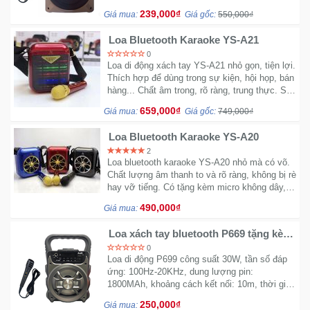
trợ nghe FM và cổng AUX 6.5mm
239,000₫
Giá mua:
Giá gốc:
550,000₫
Loa Bluetooth Karaoke YS-A21
0
Loa di động xách tay YS-A21 nhỏ gọn, tiện lợi.
Thích hợp để dùng trong sự kiện, hội họp, bán
hàng... Chất âm trong, rõ ràng, trung thực. Sản
phẩm đáng mua trong phân khúc giá phổ
659,000₫
Giá mua:
Giá gốc:
749,000₫
thông.
Loa Bluetooth Karaoke YS-A20
2
Loa bluetooth karaoke YS-A20 nhỏ mà có võ.
Chất lượng âm thanh to và rõ ràng, không bị rè
hay vỡ tiếng. Có tặng kèm micro không dây,
nhỏ gọn dễ mang theo.
490,000₫
Giá mua:
Loa xách tay bluetooth P669 tặng kèm
micro có dây cực hay
0
Loa di động P699 công suất 30W, tần số đáp
ứng: 100Hz-20KHz, dung lượng pin:
1800MAh, khoảng cách kết nối: 10m, thời gian
sạc: 4-5 tiếng, chơi nhạc liên tục: 3-5 tiếng
250,000₫
Giá mua: