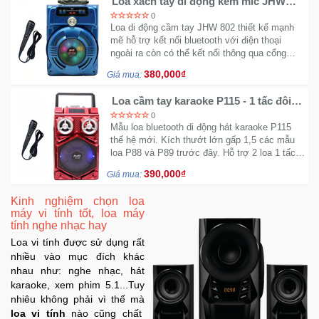
Loa xách tay di động kèm mic JHW
802 Model 2018 - Hay hơn P88 và P89
0
Loa di động cầm tay JHW 802 thiết kế mạnh
mẽ hỗ trợ kết nối bluetooth với điện thoại
ngoài ra còn có thể kết nối thông qua cổng
AUX. Mặt trước tích hợp hệ thống đèn Led
380,000₫
Giá mua:
nhiều màu.
Loa cầm tay karaoke P115 - 1 tấc đôi
công suất khủng
0
Mẫu loa bluetooth di động hát karaoke P115
thế hệ mới. Kích thướt lớn gấp 1,5 các mẫu
loa P88 và P89 trước đây. Hỗ trợ 2 loa 1 tấc
đôi thoãi mái karaoke.
390,000₫
Giá mua:
Kinh nghiệm chọn loa
máy vi tính tốt, loa máy
tính nghe nhạc hay
Loa vi tính được sử dụng rất
nhiều vào mục đích khác
nhau như: nghe nhạc, hát
karaoke, xem phim 5.1...Tuy
nhiêu không phải vì thế mà
loa vi tính
nào cũng chất