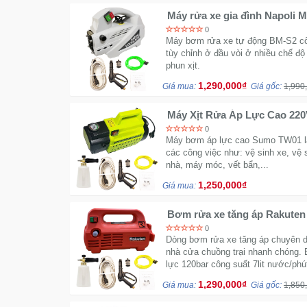
Máy rửa xe gia đình Napoli 
0
Máy bơm rửa xe tự động BM-S2 cô
tùy chỉnh ở đầu vòi ở nhiều chế độ
phun xịt.
1,290,000₫
Giá mua:
Giá gốc:
1,990
Máy Xịt Rửa Áp Lực Cao 22
Tặng bình bọt tuyết
0
Máy bơm áp lực cao Sumo TW01 là
các công việc như: vệ sinh xe, vệ 
nhà, máy móc, vết bẩn,...
1,250,000₫
Giá mua:
Bơm rửa xe tăng áp Rakuten
bình bọt tuyết
0
Dòng bơm rửa xe tăng áp chuyên d
nhà cửa chuồng trại nhanh chóng.
lực 120bar công suất 7lit nước/phú
1,290,000₫
Giá mua:
Giá gốc:
1,850