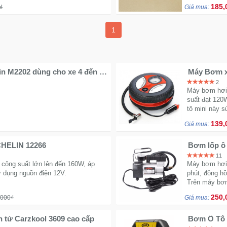
185,
₫
Giá mua:
1
in M2202 dùng cho xe 4 đến 16
Máy Bơm xe
mồi thuốc
2
Máy bơm hơi 
suất đạt 120
tô mini này s
139,
Giá mua:
ICHELIN 12266
Bơm lốp ô 
chính hãn
11
 công suất lớn lên đến 160W, áp
Máy bơm hơi 
ử dụng nguồn điện 12V.
phút, đồng h
Trên máy bơm
250,
,000₫
Giá mua:
n tử Carzkool 3609 cao cấp
Bơm Ô Tô 