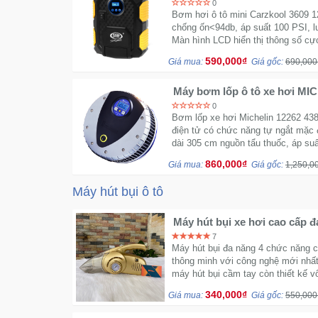
0
Bơm hơi ô tô mini Carzkool 3609 1
chống ốn<94db, áp suất 100 PSI, lư
Màn hình LCD hiển thị thông số cự
590,000₫
Giá mua:
Giá gốc:
690,000
Máy bơm lốp ô tô xe hơi MI
hãng
0
Bơm lốp xe hơi Michelin 12262 438
điện tử có chức năng tự ngắt mặc
dài 305 cm nguồn tẩu thuốc, áp suấ
860,000₫
Giá mua:
Giá gốc:
1,250,0
Máy hút bụi ô tô
Máy hút bụi xe hơi cao cấp đ
pin bơm lốp và đo áp suất
7
Máy hút bụi đa năng 4 chức năng c
thông minh với công nghệ mới nhất 
máy hút bụi cầm tay còn thiết kế v
340,000₫
Giá mua:
Giá gốc:
550,000