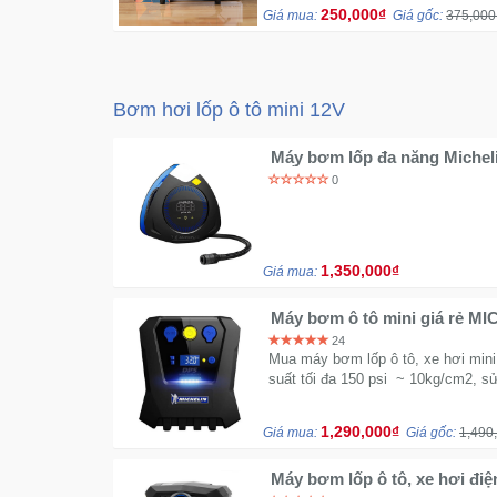
cách gọn gàng.
250,000₫
Giá mua:
Giá gốc:
375,000
Bơm hơi lốp ô tô mini 12V
Máy bơm lốp đa năng Michel
chỗ - Hàng chính hãng
0
1,350,000₫
Giá mua:
Máy bơm ô tô mini giá rẻ M
24
Mua máy bơm lốp ô tô, xe hơi mini
suất tối đa 150 psi ~ 10kg/cm2, s
1,290,000₫
Giá mua:
Giá gốc:
1,490
Máy bơm lốp ô tô, xe hơi điệ