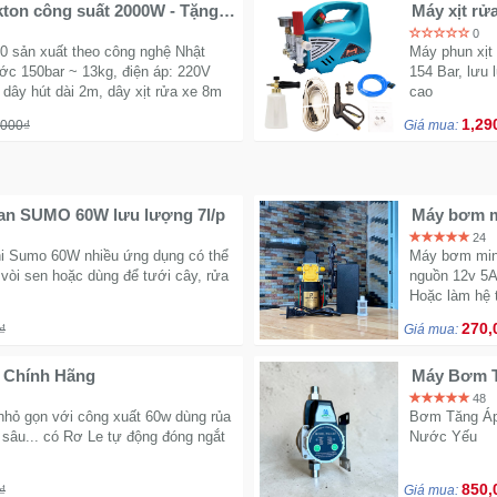
ekton công suất 2000W - Tặng
Máy xịt rử
1900W có v
0
 sản xuất theo công nghệ Nhật
Máy phun xịt
ớc 150bar ~ 13kg, điện áp: 220V
154 Bar, lưu 
, dây hút dài 2m, dây xịt rửa xe 8m
cao
1,29
,000₫
Giá mua:
an SUMO 60W lưu lượng 7l/p
Máy bơm mi
24
i Sumo 60W nhiều ứng dụng có thể
Máy bơm mini
 vòi sen hoặc dùng để tưới cây, rửa
nguồn 12v 5A 
Hoặc làm hệ 
270,
₫
Giá mua:
 Chính Hãng
Máy Bơm T
Toàn Tuyệt
48
 nhỏ gọn với công xuất 60w dùng rủa
Bơm Tăng Áp 
sâu... có Rơ Le tự động đóng ngắt
Nước Yếu
850,
₫
Giá mua: