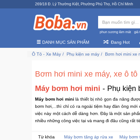
269/18 Đ. Lý Thường Kiệt, Phường Phú Thọ, Hồ Chí Minh
phun sương làm mát
giá 
DANH MỤC SẢN PHẨM
Đang Hot
Ô Tô - Xe Máy
Phụ kiện xe máy
Bơm hơi mini xe
Bơm hơi mini xe máy, xe ô tô 
Máy bơm hơi mini
- Phụ kiện 
Máy bơm hơi mini
là thiết bị nhỏ gọn đa năng đượ
bơm hơi,...thì chỉ có ra ngoài tiệm hay đàn ông mớ
việc này một cách dễ dàng hơn. Đây là một sản phẩm
nhiều những công việc tại và mang đi đâu cũng rất tiệ
Từ khóa
Máy bơm tăng áp rửa xe
Máy bơm t