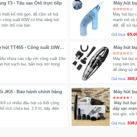
g T3 - Tẩu sạc Ôtô trực tiếp
Máy hút bụ
tẩu Ôtô
0
i thiết kế nhỏ gọn, dễ cầm sẽ hút
Máy hút bụi c
i công suất 60W có khả năng hút
mạnh mẽ và í
trên ôtô của bạn.
đặt, dễ sử dụ
65,0
Giá mua:
u hút TT455 - Công suất 10W
Máy hút bụ
0
 liệu nhựa cao cấp với công suất 10w
Máy hút bụi m
ạn hút sạch bụi, bẩn mọi nơi trong
cùng tiện lợi
dễ dàng sử d
365,
Giá mua:
hổi JK8 - Bảo hành chính hãng
Máy hút bụ
không dây
7
K8 có nhiều đầu hút và thổi công
Máy hút bụi
ể tích chứa bụi: 2.0 lít, dây điện:
dây sạc mạn
mọi góc, vải l
tóc bụi trên 
338,
Giá mua:
dàng lau chùi