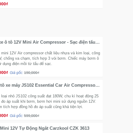
000₫
 ô tô 12V Mini Air Compressor - Sạc điện tẩu
mini 12V Air compressor chất liệu nhựa và kim loại, công
W, chống va chạm, tích hợp 3 vòi bơm. Chiếc máy bơm ô
ử dụng điện mồi từ tẩu để sạc.
000₫
Giá gốc:
190,000₫
tô xe máy JS102 Essential Car Air Compressor
g
loại nhỏ JS102 công suất đạt 180W, chu kì hoạt động 25
ồ đo áp suất khi bơm, bơm hơi mini sử dụng nguồn 12V.
 tích hợp đồng hồ đo áp suất cũng khá tiện lợi.
000₫
Giá gốc:
599,000₫
Mini 12V Tự Động Ngắt Carzkool CZK 3613