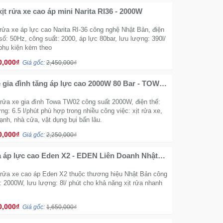
ịt rửa xe cao áp mini Narita RI36 - 2000W
rửa xe áp lực cao Narita RI-36 công nghệ Nhật Bản, điện
số: 50Hz, công suất: 2000, áp lực 80bar, lưu lượng: 390l/
 phụ kiện kèm theo
0,000₫
Giá gốc:
2,450,000₫
 gia đình tăng áp lực cao 2000W 80 Bar - TOWA
 rửa xe gia đình Towa TW02 công suất 2000W, điện thế:
ng: 6.5 l/phút phù hợp trong nhiều công việc: xịt rửa xe,
ạnh, nhà cửa, vật dụng bụi bẩn lâu.
0,000₫
Giá gốc:
2,250,000₫
a áp lực cao Eden X2 - EDEN Liên Doanh Nhật
ình bọt tuyết
 rửa xe cao áp Eden X2 thuộc thương hiệu Nhật Bản công
: 2000W, lưu lượng: 8l/ phút cho khả năng xịt rửa nhanh
0,000₫
Giá gốc:
1,650,000₫