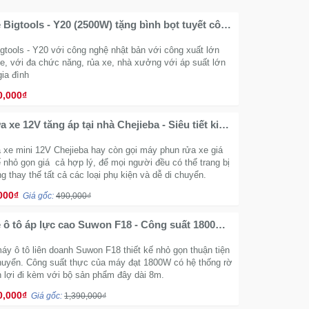
 Bigtools - Y20 (2500W) tặng bình bọt tuyết công
 Bản
gtools - Y20 với công nghệ nhật bản với công xuất lớn
xe, với đa chức năng, rủa xe, nhà xưởng với áp suất lớn
gia đình
0,000₫
 xe 12V tăng áp tại nhà Chejieba - Siêu tiết kiệm
xe mini 12V Chejieba hay còn gọi máy phun rửa xe giá
ế nhỏ gọn giá cả hợp lý, để mọi người đều có thể trang bị
 thay thế tất cả các loại phụ kiện và dễ di chuyển.
000₫
Giá gốc:
490,000₫
 ô tô áp lực cao Suwon F18 - Công suất 1800W
y ô tô liên doanh Suwon F18 thiết kế nhỏ gọn thuận tiện
chuyển. Công suất thực của máy đạt 1800W có hệ thống rờ
ện lợi đi kèm với bộ sản phẩm đây dài 8m.
0,000₫
Giá gốc:
1,390,000₫