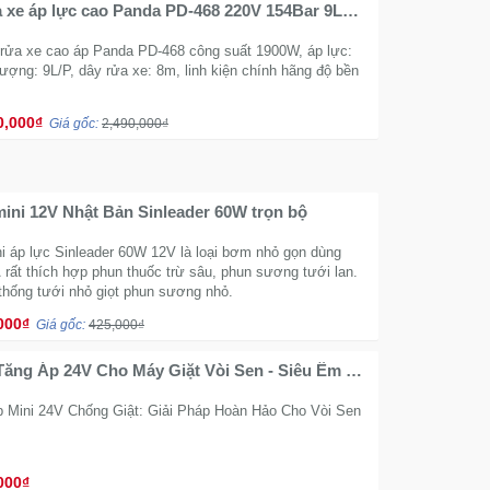
a xe áp lực cao Panda PD-468 220V 154Bar 9L
an điều chỉnh áp lực
 rửa xe cao áp Panda PD-468 công suất 1900W, áp lực:
lượng: 9L/P, dây rửa xe: 8m, linh kiện chính hãng độ bền
0,000₫
Giá gốc:
2,490,000₫
ni 12V Nhật Bản Sinleader 60W trọn bộ
 áp lực Sinleader 60W 12V là loại bơm nhỏ gọn dùng
rất thích hợp phun thuốc trừ sâu, phun sương tưới lan.
thống tưới nhỏ giọt phun sương nhỏ.
000₫
Giá gốc:
425,000₫
ăng Áp 24V Cho Máy Giặt Vòi Sen - Siêu Êm An
 Đối
Mini 24V Chống Giật: Giải Pháp Hoàn Hảo Cho Vòi Sen
000₫