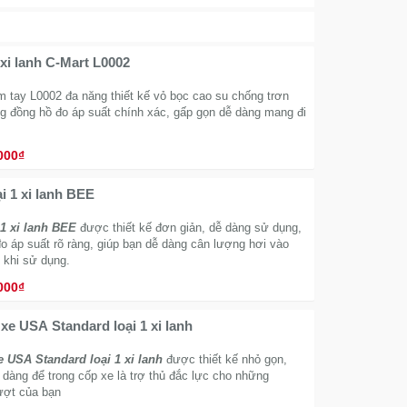
xi lanh C-Mart L0002
 tay L0002 đa năng thiết kế vỏ bọc cao su chống trơn
ng đồng hồ đo áp suất chính xác, gấp gọn dễ dàng mang đi
000₫
i 1 xi lanh BEE
1 xi lanh BEE
được thiết kế đơn giản, dễ dàng sử dụng,
o áp suất rõ ràng, giúp bạn dễ dàng cân lượng hơi vào
 khi sử dụng.
000₫
e USA Standard loại 1 xi lanh
 USA Standard loại 1 xi lanh
được thiết kế nhỏ gọn,
dàng để trong cốp xe là trợ thủ đắc lực cho những
ượt của bạn