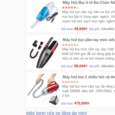
Máy Hút Bụi ô tô Đa Chức Năn
2
Máy hút bụi cầm tay trên xe hơi vớ
mọi bụi bần ở từng ngóc ngách. Vớ
mạnh mẽ làm sạch mọi ngóc ngách 
49,000₫
Giá mua:
Giá gốc:
190,000₫
Máy hút bụi cầm tay mini siê
sạc tẩu trên Ôtô
0
Máy hút bui mini cầm tay này chất
thiết kế nhỏ gọn dễ sử dụng giúp b
nhà và trên cả xe hơi nhanh chóng.
89,000₫
Giá mua:
Giá gốc:
295,000₫
Máy hút bụi 2 chiều hút và t
0
Máy hút bụi mini cầm tay đa năng J
suất 1000W, điện thế: 230V/50Hz, th
2.5m
475,000₫
Giá mua:
Máy bơm rửa xe tăng áp mini