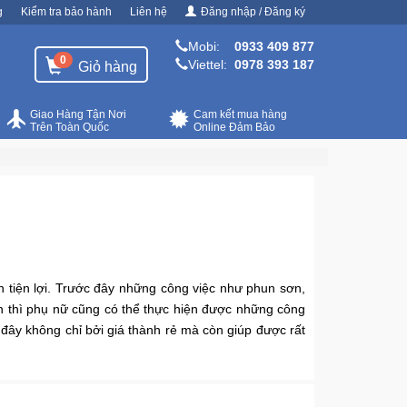
g
Kiểm tra bảo hành
Liên hệ
Đăng nhập / Đăng ký
Mobi:
0933 409 877
0
Viettel:
0978 393 187
Giỏ hàng
Giao Hàng Tận Nơi
Cam kết mua hàng
Trên Toàn Quốc
Online Đảm Bảo
n tiện lợi. Trước đây những công việc như phun sơn,
 thì phụ nữ cũng có thể thực hiện được những công
đây không chỉ bởi giá thành rẻ mà còn giúp được rất