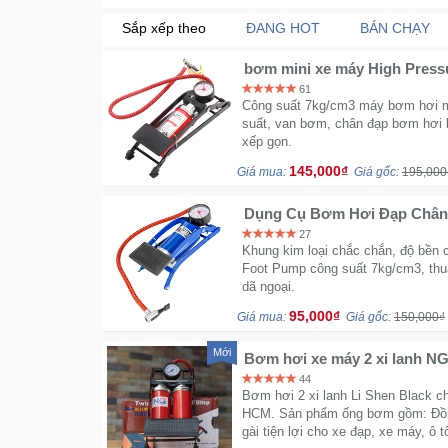
Sắp xếp theo
ĐANG HOT
BÁN CHẠY
bơm mini xe máy High Pressu
61
Công suất 7kg/cm3 máy bơm hơi mi
suất, van bơm, chân đạp bơm hơi l
xếp gọn.
145,000₫
Giá mua:
Giá gốc:
195,000
Dụng Cụ Bơm Hơi Đạp Chân
27
Khung kim loại chắc chắn, độ bền
Foot Pump công suất 7kg/cm3, thuậ
dã ngoại.
95,000₫
Giá mua:
Giá gốc:
150,000₫
Mới
Bơm hơi xe máy 2 xi lanh N
44
Bơm hơi 2 xi lanh Li Shen Black ch
HCM. Sản phẩm ống bơm gồm: Đồng
gài tiện lợi cho xe đạp, xe máy, ô 