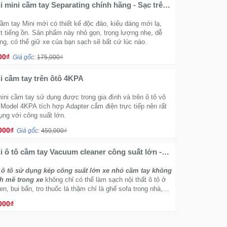
i mini cầm tay Separating chính hãng - Sạc trên
ầm tay Mini mới có thiết kế độc đáo, kiểu dáng mới lạ,
t tiếng ồn. Sản phẩm này nhỏ gọn, trọng lượng nhẹ, dễ
ng, có thể giữ xe của bạn sạch sẽ bất cứ lúc nào.
00₫
Giá gốc:
175,000₫
i cầm tay trên ôtô 4KPA
ini cầm tay sử dụng được trong gia đình và trên ô tô vô
, Model 4KPA tích hợp Adapter cắm điện trực tiếp nên rất
ụng với công suất lớn.
000₫
Giá gốc:
450,000₫
i ô tô cầm tay Vacuum cleaner công suất lớn -
 sạc XCQ-R6053
 ô tô sử dụng kép công suất lớn xe nhỏ cầm tay không
h mẽ trong xe
không chỉ có thể làm sạch nội thất ô tô ở
en, bụi bẩn, tro thuốc lá thậm chí là ghế sofa trong nhà,
giường, bụi góc của tủ quần áo, hạt sàn, cũng có thể dễ
000₫
.