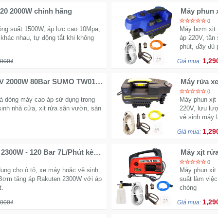
M20 2000W chính hãng
Máy phun x
0
ng suất 1500W, áp lực cao 10Mpa,
Máy bơm xịt 
 khác nhau, tự động tắt khi không
áp 220V, tần 
phút, đầy đủ
1,29
,000₫
Giá mua:
0V 2000W 80Bar SUMO TW01 -
Máy rửa xe
TW02
0
 dòng máy cao áp sử dụng trong
Máy phun xịt
sinh nhà cửa, xịt rửa sân vườn, sàn
220V, lưu lượ
vệ sinh máy l
1,29
Giá mua:
 2300W - 120 Bar 7L/Phút kèm
Máy xịt rử
bản tặng b
0
ụng cho ô tô, xe máy hoặc vệ sinh
Máy phun xịt
 Bơm tăng áp Rakuten 2300W với áp
suất làm việc
t.
chóng
1,29
,000₫
Giá mua: