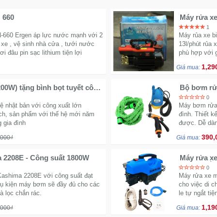
 660
Máy rửa xe
nghệ Nhật
1
N-660 Ergen áp lực nước mạnh với 2
Máy rủa xe bi
xe , vệ sinh nhà cửa , tưới nước
13l/phút rủa 
 đâu pin sạc lithium tiện lợi
phù hợp với 
1,29
Giá mua:
200W) tặng bình bọt tuyết công
Bộ bơm rửa
nước
0
ệ nhật bản với công xuất lớn
Máy bơm rửa 
ạch, sản phẩm với thế hệ mới năm
đình. Thiết k
 gia đình
được. Dễ dàng
390,
,000₫
Giá mua:
a 2208E - Công suất 1800W
Máy rửa xe
có tự ngắt
0
Kashima 2208E với công suất đạt
Máy rửa xe má
ụ kiện máy bơm sẽ đầy đủ cho các
cho việc di 
à lọc chắn rác.
le tự ngắt ti
1,19
,000₫
Giá mua: