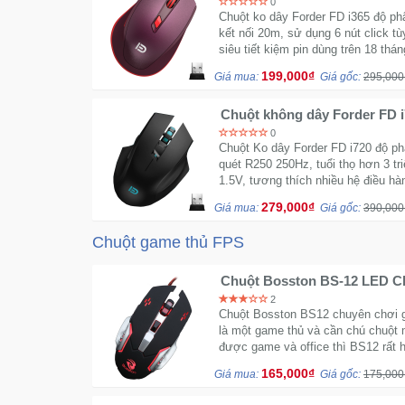
0
Chuột ko dây Forder FD i365 độ ph
kết nối 20m, sử dụng 6 nút click tù
siêu tiết kiệm pin dùng trên 18 thá
199,000₫
Giá mua:
Giá gốc:
295,000
Chuột không dây Forder FD i
năm
0
Chuột Ko dây Forder FD i720 độ ph
quét R250 250Hz, tuổi thọ hơn 3 tr
1.5V, tương thích nhiều hệ điều hà
279,000₫
Giá mua:
Giá gốc:
390,000
Chuột game thủ FPS
Chuột Bosston BS-12 LED C
2
Chuột Bosston BS12 chuyên chơi g
là một game thủ và cần chú chuột 
được game và office thì BS12 rất h
165,000₫
Giá mua:
Giá gốc:
175,000