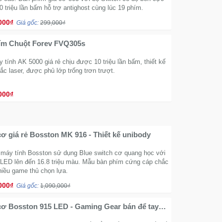
0 triệu lần bấm hỗ trợ antighost cùng lúc 19 phím.
000₫
Giá gốc:
299,000₫
m Chuột Forev FVQ305s
tính AK 5000 giá rẻ chịu được 10 triệu lần bấm, thiết kế
c laser, được phủ lớp trống trơn trượt.
000₫
ơ giá rẻ Bosston MK 916 - Thiết kế unibody
máy tính Bosston sử dụng Blue switch cơ quang học với
 LED lên đến 16.8 triệu màu. Mẫu bàn phím cứng cáp chắc
iều game thủ chọn lựa.
000₫
Giá gốc:
1,090,000₫
ơ Bosston 915 LED - Gaming Gear bán để tay