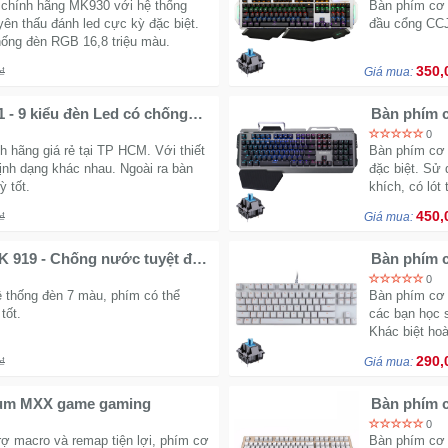
 chính hãng MK930 với hệ thống
Bàn phím cơ m
n thấu đánh led cực kỳ đặc biệt.
đầu cổng CCJ
hống đèn RGB 16,8 triệu màu.
350,
₫
Giá mua:
- 9 kiểu đèn Led có chống
Bàn phím 
0
hãng giá rẻ tại TP HCM. Với thiết
Bàn phím cơ 
 định dạng khác nhau. Ngoài ra bàn
đặc biệt. Sử
 tốt.
khích, có lót 
450,
₫
Giá mua:
 919 - Chống nước tuyệt đối
Bàn phím c
số
0
ệ thống đèn 7 màu, phím có thể
Bàn phím cơ 
tốt.
các bạn học s
Khác biệt ho
290,
₫
Giá mua:
ium MXX game gaming
Bàn phím c
0
ợ macro và remap tiện lợi, phím cơ
Bàn phím cơ 