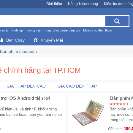
Giới thiệu
Hỗ trợ khách hàng
Kiểm tra đơn hàn
treo tv
kính lúp
máy ghi âm
máy chơi game cầm tay
Micro cho điện thoại
Bán Chạy
Khuyến Mãi
Bàn phím bluetooth
ẻ chính hãng tại TP.HCM
GIÁ THẤP ĐẾN CAO
GIÁ CAO ĐẾN THẤP
trợ IOS Android tiện lợi
Bàn phím 
1
ế hiện đại và tinh tế, khối lượng
Bàn phím khô
iên bạn sẽ hoàn toàn yêu tâm nó sẽ
này mới có. 
trọng biến ch
460,
₫
Giá mua: