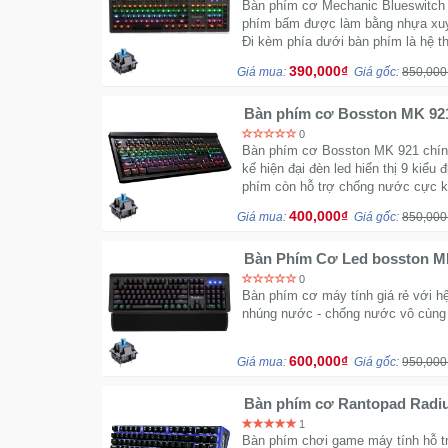
Bàn phím cơ Mechanic Blueswitch
phím bấm được làm bằng nhựa xuyê
Đi kèm phía dưới bàn phím là hệ t
390,000₫
Giá mua:
Giá gốc:
850,000
Bàn phím cơ Bosston MK 921 
nước
0
Bàn phím cơ Bosston MK 921 chính 
kế hiện đại đèn led hiển thị 9 kiểu
phím còn hỗ trợ chống nước cực kỳ
400,000₫
Giá mua:
Giá gốc:
850,000
Bàn Phím Cơ Led bosston MK
Full
0
Bàn phím cơ máy tính giá rẻ với h
nhúng nước - chống nước vô cùng 
600,000₫
Giá mua:
Giá gốc:
950,000
Bàn phím cơ Rantopad Rad
1
Bàn phím chơi game máy tính hỗ tr