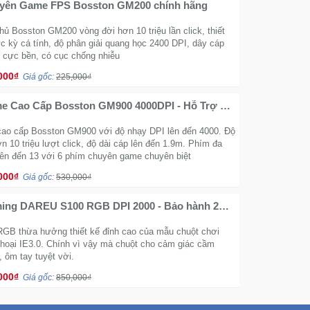
yên Game FPS Bosston GM200 chính hãng
ủ Bosston GM200 vòng đời hơn 10 triệu lần click, thiết
c kỳ cá tính, độ phân giải quang học 2400 DPI, dây cáp
ù cực bền, có cục chống nhiễu
000₫
Giá gốc:
225,000₫
e Cao Cấp Bosston GM900 4000DPI - Hỗ Trợ 6
 Chuyên Biệt
ao cấp Bosston GM900 với độ nhạy DPI lên đến 4000. Độ
n 10 triệu lượt click, độ dài cáp lên đến 1.9m. Phím đa
lên đến 13 với 6 phím chuyên game chuyên biệt
000₫
Giá gốc:
530,000₫
ing DAREU S100 RGB DPI 2000 - Bảo hành 2
 hãng
GB thừa hưởng thiết kế đỉnh cao của mẫu chuột chơi
hoại IE3.0. Chính vì vậy mà chuột cho cảm giác cầm
, ôm tay tuyệt vời.
000₫
Giá gốc:
850,000₫