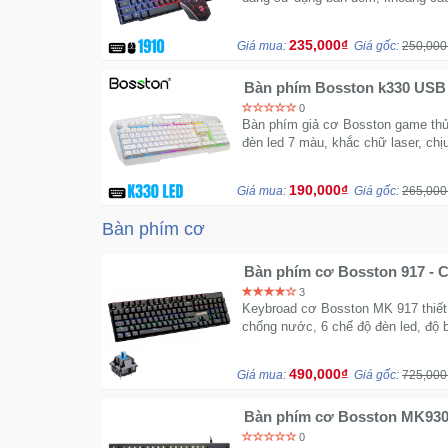
235,000₫
Giá mua:
Giá gốc:
250,000
Bàn phím Bosston k330 USB - Led nền 7 màu có giá đ
điện thoại
0
Bàn phím giả cơ Bosston game thủ 
đèn led 7 màu, khắc chữ laser, chị
190,000₫
Giá mua:
Giá gốc:
265,000
Bàn phím cơ
Bàn phím cơ Bosston 917 - 
3
Keybroad cơ Bosston MK 917 thiết 
chống nước, 6 chế độ đèn led, độ b
490,000₫
Giá mua:
Giá gốc:
725,000
Bàn phím cơ Bosston MK930 
suốt layout giống 916
0