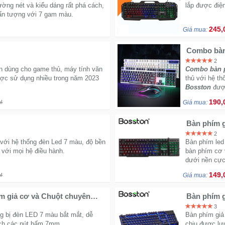
ường nét và kiểu dáng rất phá cách,
lắp được điện
 ấn tượng với 7 gam màu.
245,
Giá mua:
Combo bàn
dành cho 
2
n dùng cho game thủ, máy tính văn
Combo bàn p
ợc sử dụng nhiều trong năm 2023
thủ với hệ t
Bosston
được
kiểu dáng đầ
190,
₫
Giá mua:
2
với hệ thống đèn Led 7 màu, độ bền
Bàn phím led
 với mọi hệ điều hành.
bàn phím cơ 
dưới nền cực
149,
₫
Giá mua:
 giả cơ và Chuột chuyên
Bàn phím 
dây
3
g bị đèn LED 7 màu bắt mắt, dễ
Bàn phím giả
ch các nút bấm 7mm.
chịu được lự