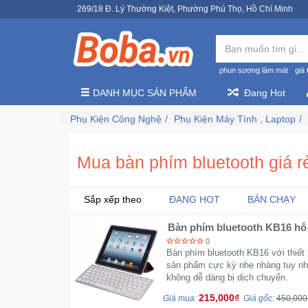
269/18 Đ. Lý Thường Kiệt, Phường Phú Thọ, Hồ Chí Minh
phun sương làm mát
giá 
DANH MỤC SẢN PHẨM
Đang Hot
Phụ Kiện Công Nghệ
Phụ Kiện Máy Tính , Laptop
Mua bàn phím bluetooth giá r
Sắp xếp theo
ĐANG HOT
BÁN CHẠY
Bàn phím bluetooth KB16 hỗ 
0
Bàn phím bluetooth KB16 với thiết k
sản phẩm cực kỳ nhẹ nhàng tuy nh
không dễ dàng bị dịch chuyển.
215,000₫
Giá mua:
Giá gốc:
450,000