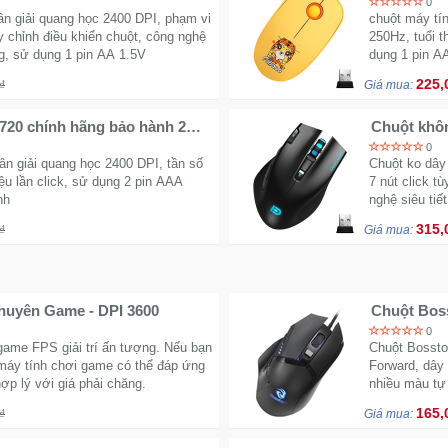
0
ân giải quang học 2400 DPI, phạm vi
chuột máy tín
y chỉnh điều khiển chuột, công nghệ
250Hz, tuổi t
ng, sử dụng 1 pin AA 1.5V
dụng 1 pin A
225,
₫
Giá mua:
720 chính hãng bảo hành 2
Chuột khôn
năm
0
ân giải quang học 2400 DPI, tần số
Chuột ko dây
iệu lần click, sử dụng 2 pin AAA
7 nút click tù
nh
nghệ siêu tiế
315,
₫
Giá mua:
huyên Game - DPI 3600
Chuột Bos
0
ame FPS giải trí ấn tượng. Nếu bạn
Chuột Bosston
máy tính chơi game có thể đáp ứng
Forward, dây
ợp lý với giá phải chăng.
nhiều màu tự
165,
₫
Giá mua: