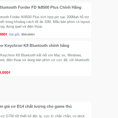
luetooth Forder FD Ik8500 Plus Chính Hãng
etooth Forder IK8500 Plus tích hợp pin sạc 200Mah hỗ trợ
ooth trong khoảng cách tối đa 10M. Mẫu bàn phím có layout
ay đựng ipad và điện thoại.
000₫
Giá gốc:
850,000₫
cơ Keychron K8 Bluetooth chính hãng
Keychron K8 Bluetooth kết nối với Mac os, Windows,
oid, điện thoại sử dụng bàn phím cơ cực đã, với bluetooth
0,000₫
m giả cơ B14 chất lượng cho game thủ
cơ G700 tốt thiết kế độc lạ, cực kì chắc chắn, có dock