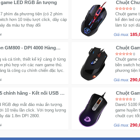
Chuột Bosston M710 chuyên game LED RGB ấn tượng
Chuột Chu
0
7 phím đa phương tiện (có 2 phím
Chuột game th
witch hơn 10 triệu lượt click, dây cáp
kế đèn led cự
áy đa màu tự thay đổi
làm từ sợi d
185,
₫
Giá mua:
n GM800 - DPI 4000 Hàng
Chuột Gam
Phím Game
0
à cá tính, thiết kế kỹ càng ở từng
Chuột game c
 đen phù hợp với các nam game thủ.
bền switch hơ
 là công cụ chính chiến đặc lực.
phương tiện 
290,
₫
Giá mua:
chính hãng - Kết nối USB có
Chuột Gam
năm chính
0
d RGB đẹp mắt đảo màu ấn tượng.
DareU S100 R
i 10 triệu lần click. Với trọng lượng
game huyền t
ây dài 1.8m DPI 2800.
chuột cực tốt
290,
₫
Giá mua: