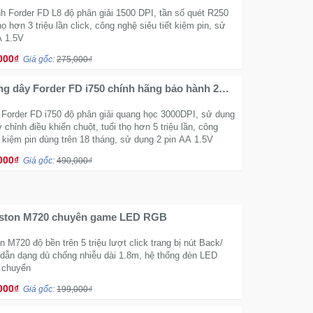
h Forder FD L8 độ phân giải 1500 DPI, tần số quét R250
họ hơn 3 triệu lần click, công nghệ siêu tiết kiệm pin, sử
A 1.5V
000₫
Giá gốc:
275,000₫
g dây Forder FD i750 chính hãng bảo hành 2
 Forder FD i750 độ phân giải quang học 3000DPI, sử dụng
y chỉnh điều khiển chuột, tuổi thọ hơn 5 triệu lần, công
t kiệm pin dùng trên 18 tháng, sử dụng 2 pin AA 1.5V
000₫
Giá gốc:
490,000₫
ston M720 chuyên game LED RGB
 M720 độ bền trên 5 triệu lượt click trang bị nút Back/
 dẫn dạng dù chống nhiễu dài 1.8m, hệ thống đèn LED
 chuyển
000₫
Giá gốc:
199,000₫