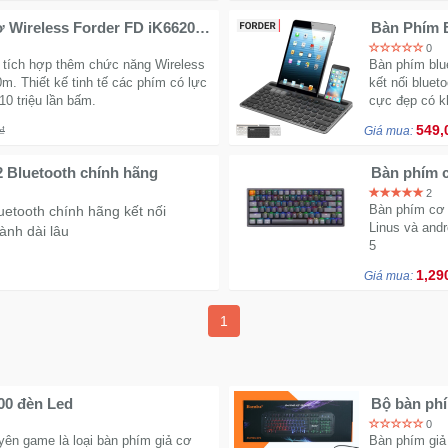
ợ Wireless Forder FD iK6620d
Bàn Phím B
0
 tích hợp thêm chức năng Wireless
Bàn phím blu
m. Thiết kế tinh tế các phím có lực
kết nối bluet
10 triệu lần bấm.
cực đẹp có kh
549,
₫
Giá mua:
 Bluetooth chính hãng
Bàn phím 
2
Bàn phím cơ 
etooth chính hãng kết nối
Linus và andr
ành dài lâu
5
1,29
Giá mua:
1
00 đèn Led
Bộ bàn phí
0
ên game là loại bàn phím giả cơ
Bàn phím giả 