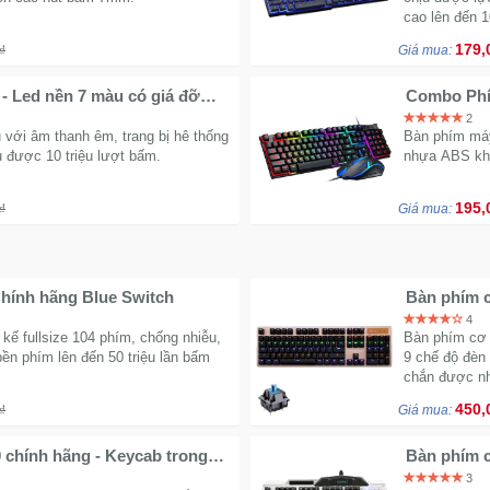
cao lên đến 1
179,
₫
Giá mua:
ỡ
Combo Phí
2
với âm thanh êm, trang bị hê thống
Bàn phím máy 
u được 10 triệu lượt bấm.
nhựa ABS khắ
195,
₫
Giá mua:
Chính hãng Blue Switch
Bàn phím c
4
kế fullsize 104 phím, chống nhiễu,
Bàn phím cơ 
ền phím lên đến 50 triệu lần bấm
9 chế độ đèn
chắn được nh
450,
₫
Giá mua:
chính hãng - Keycab trong
Bàn phím c
ấn tượng
3