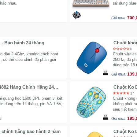
khác nhau.
sử dụng blue 
700,
Giá mua:
 - Bảo hành 24 tháng
Chuột khôn
tháng
0
ng dâu 2.4Ghz, khoảng cách hoạt
Chuột wireles
 có thể diều chỉnh độ phân giải
250Hz, độ phâ
dùng trên 18
139,
Giá mua:
i882 Hàng Chính Hãng 24
Chuột Ko D
17
ải quang học 1600 DPI, phạm vi kết
Chuột không 
in dùng trên 12 tháng, pin AA 1.5V,
không phát ra
siêu tiết kiệm
195,
₫
Giá mua:
5 chính hãng bảo hành 2 năm
Chuột Ko D