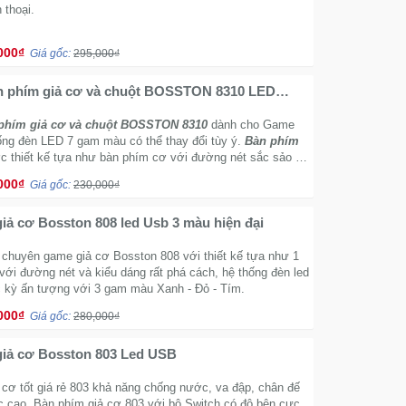
 thoại.
000₫
Giá gốc:
295,000₫
 phím giả cơ và chuột BOSSTON 8310 LED
Game thủ
hím giả cơ và chuột BOSSTON 8310
dành cho Game
hống đèn LED 7 gam màu có thể thay đổi tùy ý.
Bàn phím
 thiết kế tựa như bàn phím cơ với đường nét sắc sảo và
y phá cách.
000₫
Giá gốc:
230,000₫
Bàn phím giả cơ Bosston 808 led Usb 3 màu hiện đại
 chuyên game giả cơ Bosston 808 với thiết kế tựa như 1
với đường nét và kiểu dáng rất phá cách, hệ thống đèn led
 kỳ ấn tượng với 3 gam màu Xanh - Đỏ - Tím.
000₫
Giá gốc:
280,000₫
giả cơ Bosston 803 Led USB
 cơ tốt giá rẻ 803 khả năng chống nước, va đập, chân đế
c cao. Bàn phím giả cơ 803 với bộ Switch có độ bên cực