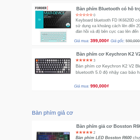
Bàn phím Bluetooth có hỗ tr
chính hãng
0
Keyboard bluetooth FD IK6620D có
sử dụng xa khoảng cách lên đến 20
đàn hồi và độ bên cực cao lên đến 
399,000₫
Giá mua:
Giá gốc:
590,000
Bàn phím cơ Keychron K2 V2
3
Bàn phím cơ Keychron K2 V2 Blu
bluetooth 5.0 độ nhậy cao bảo h
990,000₫
Giá mua:
Bàn phím giả cơ
Bàn phím giả cơ Bosston R6
2
Bàn phím LED Bosston R600
chuy