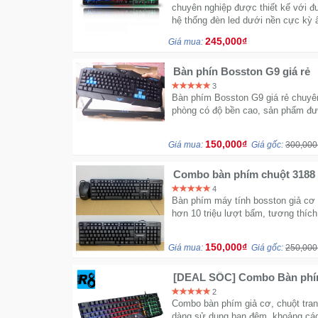
chuyên nghiệp được thiết kế với đ
hệ thống đèn led dưới nền cực kỳ
245,000₫
Giá mua:
Bàn phín Bosston G9 giá rẻ
3
Bàn phím Bosston G9 giá rẻ chuyê
phòng có độ bền cao, sản phẩm đư
150,000₫
Giá mua:
Giá gốc:
300,000
Combo bàn phím chuột 3188
4
Bàn phím máy tính bosston giả cơ 
hơn 10 triệu lượt bấm, tương thích
150,000₫
Giá mua:
Giá gốc:
250,000
[DEAL SỐC] Combo Bàn phím
game R8 1910 Led 7 màu có 
2
Combo bàn phím giả cơ, chuột tran
dàng sử dụng ban đêm, khoảng cá