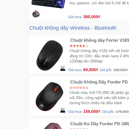
học gatenro, với đèn led 9 chế độ 
300,000₫
Giá mua:
Chuột không dây Wireless - Bluetooth
Chuột không dây Forter V181
1
Chuột không dây V181 kết nối khô
động tới 10m, đầu nhận nano 2.4Hz,
1250dpi lên 1800dpi
69,000₫
Giá mua:
Giá gốc:
180,000₫
Chuột Không Dây Forder FD 
tháng bảo hành
0
Chuột máy tính FD i882 độ phân gi
nối 20m, công nghệ siêu tiết kiệm p
tương thích nhiều hệ điều hành
159,000₫
Giá mua:
Giá gốc:
175,000
Chuột Ko Dây Forder FD i36