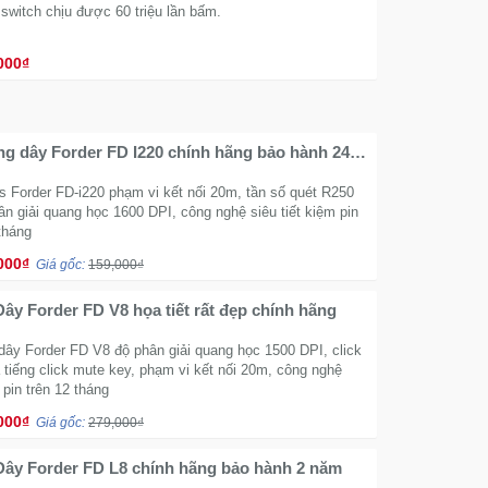
switch chịu được 60 triệu lần bấm.
000₫
g dây Forder FD I220 chính hãng bảo hành 24
s Forder FD-i220 phạm vi kết nối 20m, tần số quét R250
n giải quang học 1600 DPI, công nghệ siêu tiết kiệm pin
 tháng
000₫
Giá gốc:
159,000₫
ây Forder FD V8 họa tiết rất đẹp chính hãng
dây Forder FD V8 độ phân giải quang học 1500 DPI, click
 tiếng click mute key, phạm vi kết nối 20m, công nghệ
 pin trên 12 tháng
000₫
Giá gốc:
279,000₫
ây Forder FD L8 chính hãng bảo hành 2 năm