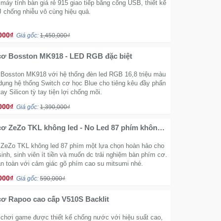
áy tính bàn giá rẻ 915 giao tiếp bằng cổng USB, thiết kế
 chống nhiễu vô cùng hiệu quả.
000₫
Giá gốc:
1,450,000₫
cơ Bosston MK918 - LED RGB đặc biệt
Bosston MK918 với hệ thống đèn led RGB 16,8 triệu màu
 dụng hệ thống Switch cơ học Blue cho tiêng kêu đầy phấn
tay Silicon tỳ tay tiện lợi chống mõi.
000₫
Giá gốc:
1,390,000₫
ơ ZeZo TKL không led - No Led 87 phím không
ZeZo TKL không led 87 phím một lựa chọn hoàn hảo cho
inh, sinh viên ít tiền và muốn dc trải nghiệm bàn phím cơ.
àn toàn với cảm giác gõ phím cao su mitsumi nhé.
000₫
Giá gốc:
590,000₫
ơ Rapoo cao cấp V510S Backlit
chơi game được thiết kế chống nước với hiệu suất cao,