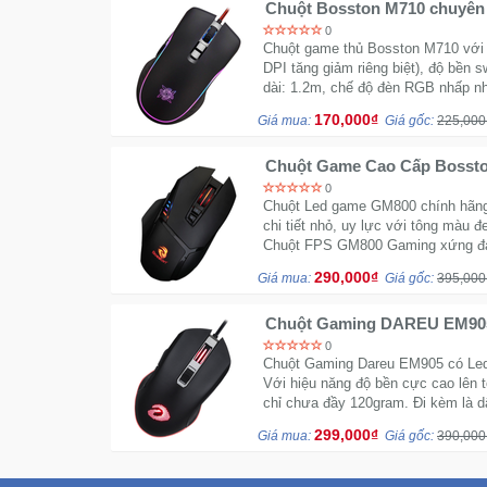
0
Chuột game thủ Bosston M710 với 
DPI tăng giảm riêng biệt), độ bền s
dài: 1.2m, chế độ đèn RGB nhấp nh
170,000₫
Giá mua:
Giá gốc:
225,000
Chuột Game Cao Cấp Bossto
chính hãng
0
Chuột Led game GM800 chính hãng v
chi tiết nhỏ, uy lực với tông màu
Chuột FPS GM800 Gaming xứng đáng
290,000₫
Giá mua:
Giá gốc:
395,000
Chuột Gaming DAREU EM905 
Led
0
Chuột Gaming Dareu EM905 có Le
Với hiệu năng độ bền cực cao lên tớ
chỉ chưa đầy 120gram. Đi kèm là d
299,000₫
Giá mua:
Giá gốc:
390,000