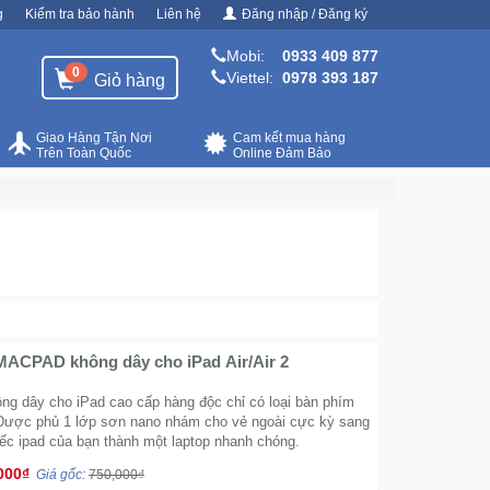
g
Kiểm tra bảo hành
Liên hệ
Đăng nhập / Đăng ký
Mobi:
0933 409 877
0
Viettel:
0978 393 187
Giỏ hàng
Giao Hàng Tận Nơi
Cam kết mua hàng
Trên Toàn Quốc
Online Đảm Bảo
MACPAD không dây cho iPad Air/Air 2
ng dây cho iPad
cao cấp hàng độc chỉ có loại bàn phím
Được phủ 1 lớp sơn nano nhám cho vẻ ngoài cực kỳ sang
iếc ipad của bạn thành một laptop nhanh chóng.
000₫
Giá gốc:
750,000₫