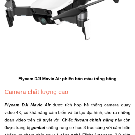
Trí
Đồ
Điện
Gia
Dụng
Máy
Ảnh-
Máy
bay
Flycam DJI Mavic Air phiên bản màu trắng băng
flycam
Camera chất lượng cao
Đồ
Flycam DJI Mavic Air
được tích hợp hệ thống camera quay
Chơi
video 4K, có khả năng cảm biến và tái tạo địa hình, cho ra những
Trẻ
Em
đoạn video trên cả tuyệt vời. Chiếc
flycam chính hãng
này còn
được trang bị
gimbal
chống rung cơ học 3 trục cùng với cảm biến