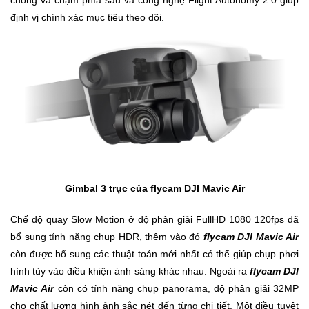
chống va chạm phía sau và công nghệ Flight Autonomy 2.0 giúp
Đồng
Hồ
định vị chính xác mục tiêu theo dõi.
-
Phụ
Kiện
Nhà
Cửa
Và
Đời
Sống
Gimbal 3 trục của flycam DJI Mavic Air
Máy
Tính
Chế độ quay Slow Motion ở độ phân giải FullHD 1080 120fps đã
-
bổ sung tính năng chụp HDR, thêm vào đó
flycam DJI Mavic Air
Thiết
Bị
còn được bổ sung các thuật toán mới nhất có thể giúp chụp phơi
Văn
hình tùy vào điều khiện ánh sáng khác nhau. Ngoài ra
flycam DJI
Phòng
Mavic Air
còn có tính năng chụp panorama, độ phân giải 32MP
cho chất lượng hình ảnh sắc nét đến từng chi tiết. Một điều tuyệt