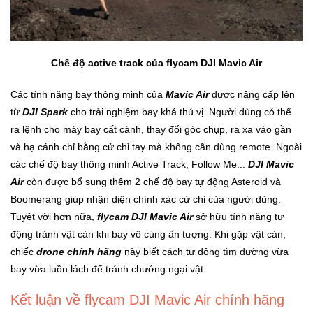
Mẹ
Và
Bé
Chế độ active track của flycam DJI Mavic Air
Các tính năng bay thông minh của
Mavic Air
được nâng cấp lên
từ
DJI Spark
cho trải nghiệm bay khá thú vị. Người dùng có thể
ra lệnh cho máy bay cất cánh, thay đổi góc chụp, ra xa vào gần
và hạ cánh chỉ bằng cử chỉ tay mà không cần dùng remote. Ngoài
các chế độ bay thông minh Active Track, Follow Me...
DJI Mavic
Air
còn được bổ sung thêm 2 chế độ bay tự động Asteroid và
Boomerang giúp nhận diện chính xác cử chỉ của người dùng.
Tuyệt vời hơn nữa,
flycam DJI Mavic Air
sở hữu tính năng tự
động tránh vật cản khi bay vô cùng ấn tượng. Khi gặp vật cản,
chiếc
drone chính hãng
này biết cách tự động tìm đường vừa
bay vừa luồn lách để tránh chướng ngại vật.
Kết luận về flycam DJI Mavic Air chính hãng