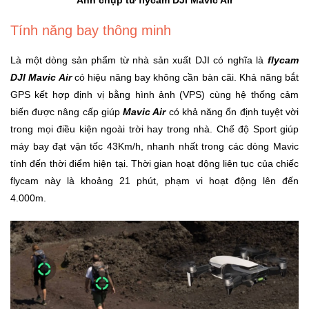
Ảnh chụp từ flycam DJI Mavic Air
Tính năng bay thông minh
Ô
Tô
Là một dòng sản phẩm từ nhà sản xuất DJI có nghĩa là
flycam
-
DJI Mavic Air
có hiệu năng bay không cần bàn cãi. Khả năng bắt
Xe
Máy
GPS kết hợp định vị bằng hình ảnh (VPS) cùng hệ thống cảm
biến được nâng cấp giúp
Mavic Air
có khả năng ổn định tuyệt vời
trong mọi điều kiện ngoài trời hay trong nhà. Chế độ Sport giúp
Đồ
máy bay đạt vận tốc 43Km/h, nhanh nhất trong các dòng Mavic
chơi
công
tính đến thời điểm hiện tại. Thời gian hoạt động liên tục của chiếc
nghệ
flycam này là khoảng 21 phút, phạm vi hoạt động lên đến
4.000m.
Dịch
vụ
-
Giải
pháp
-
Voucher