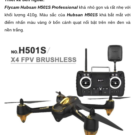
Đồng
Hồ
Flycam Hubsan H501S Professional
khá nhỏ gọn và rất nhẹ với
-
khối lượng 410g. Màu sắc của
Hubsan H501S
khá bắt mắt với
Phụ
điểm nhấn màu vàng ở bốn cánh quạt nổi bật trên nên đen và
Kiện
nền trắng.
Nhà
Cửa
Và
Đời
Sống
Máy
Tính
-
Thiết
Bị
Văn
Phòng