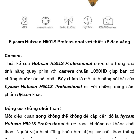
Sức
Khỏe
-
Làm
Đẹp
Flycam
Hubsan H501S Professional với thiết kế đen vàng
Thiết
Bị
Camera:
Y
Thiết kế của
Hubsan H501S Professional
được chú trọng vào
Tế
tính năng quay phim với
camera
chuẩn 1080HD giúp bạn có
-
những thước sắc nét nhất. Đây chính là một tính năng nổi bật của
Dụng
flycam Hubsan H501S Professional
so với những dòng sản
Cụ
Massage
phẩm
flycam
khác.
Động cơ không chổi than:
Thể
Một điều quan trọng không thể không để cập đến đó là
flycam
Thao
Hubsan H501S Professional
được trang bị động cơ không chổi
-
Dã
than. Ngoài việc hoạt động khỏe hơn động cơ chổi than thông
Ngoại