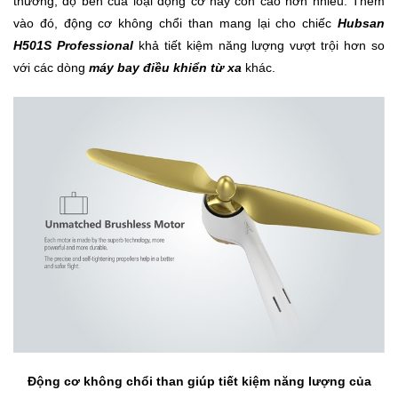
thường, độ bền của loại động cơ này còn cao hơn nhiều. Thêm
vào đó, động cơ không chổi than mang lại cho chiếc
Hubsan
H501S Professional
khả tiết kiệm năng lượng vượt trội hơn so
Ô
Tô
với các dòng
máy bay điều khiển từ xa
khác.
-
Xe
Máy
Đồ
chơi
công
nghệ
Dịch
vụ
-
Giải
pháp
-
Động cơ không chổi than giúp tiết kiệm năng lượng của
Voucher