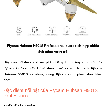
Trí
Đồ
Điện
Gia
Dụng
Máy
Flycam Hubsan H501S Professional được tích hợp nhiều
Ảnh-
tính năng vượt trội
Máy
bay
Hãy cùng
Boba.vn
khám phá những tính năng vượt trội của
flycam
flycam Hubsan H501S Professional
so với đàn anh
flycam
Hubsan H501S
và những dòng
flycam
cùng phân khúc khác
Đồ
nhé!
Chơi
Trẻ
Đặc điểm nổi bật của Flycam Hubsan H501S
Em
Professional
Thiết kế bên ngoài: