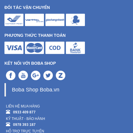
ĐỐI TÁC VẬN CHUYỂN
PHƯƠNG THỨC THANH TOÁN
KẾT NỐI VỚI BOBA SHOP
Boba Shop Boba.vn
LIÊN HỆ MUA HÀNG
0933 409 877
KỸ THUẬT - BẢO HÀNH
0978 393 187
HỖ TRỢ TRỰC TUYẾN