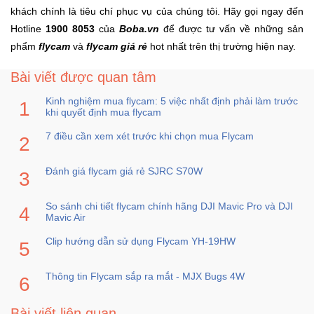
khách chính là tiêu chí phục vụ của chúng tôi. Hãy gọi ngay đến
Hotline
1900 8053
của
Boba.vn
để được tư vấn về những sản
phẩm
flycam
và
flycam g
iá rẻ
hot nhất trên thị trường hiện nay.
Bài viết được quan tâm
Kinh nghiệm mua flycam: 5 việc nhất định phải làm trước
khi quyết định mua flycam
7 điều cần xem xét trước khi chọn mua Flycam
Đánh giá flycam giá rẻ SJRC S70W
So sánh chi tiết flycam chính hãng DJI Mavic Pro và DJI
Mavic Air
Clip hướng dẫn sử dụng Flycam YH-19HW
Thông tin Flycam sắp ra mắt - MJX Bugs 4W
Bài viết liên quan