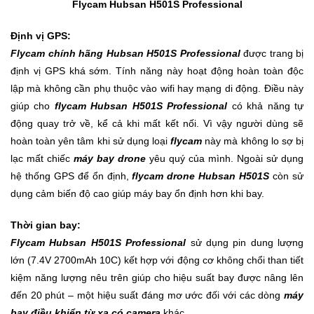
Flycam Hubsan H501S Professional
Mẹ
Định vị GPS:
Và
Flycam chính hãng
Hubsan H501S Professional
được trang bị
Bé
định vị GPS khá sớm. Tính năng này hoạt động hoàn toàn độc
lập mà không cần phụ thuộc vào wifi hay mạng di động. Điều này
giúp cho
flycam Hubsan H501S Professional
có khả năng tự
động quay trở về, kể cả khi mất kết nối. Vì vậy người dùng sẽ
hoàn toàn yên tâm khi sử dụng loại
flycam
này mà không lo sợ bị
lạc mất chiếc
máy bay drone
yêu quý của mình. Ngoài sử dụng
hệ thống GPS để ổn định,
flycam drone
Hubsan H501S
còn sử
dụng cảm biến độ cao giúp máy bay ổn định hơn khi bay.
Thời gian bay:
Flycam Hubsan H501S Professional
sử dụng pin dung lượng
lớn (7.4V 2700mAh 10C) kết hợp với động cơ không chổi than tiết
kiệm năng lượng nêu trên giúp cho hiệu suất bay được nâng lên
đến 20 phút – một hiệu suất đáng mơ ước đối với các dòng
máy
bay điều khiển từ xa có camera
khác.