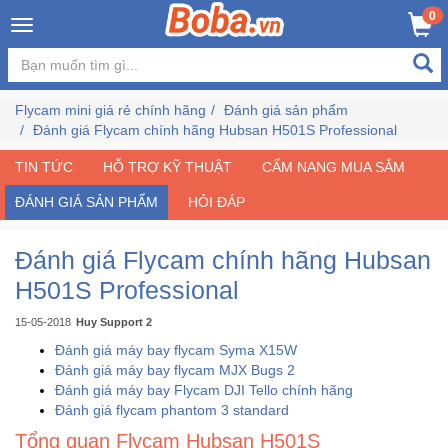
×
0
Đăng
nhập
Flycam mini giá rẻ chính hãng
Đánh giá sản phẩm
/
Đánh giá Flycam chính hãng Hubsan H501S Professional
Đăng
ký
TIN TỨC
HỖ TRỢ KỸ THUẬT
CẨM NANG MUA SẮM
ĐÁNH GIÁ SẢN PHẨM
HỎI ĐÁP
Trang
Đánh giá Flycam chính hãng Hubsan
Chủ
H501S Professional
Đang
15-05-2018
Huy Support 2
Hot
Đánh giá máy bay flycam Syma X15W
Đánh giá máy bay flycam MJX Bugs 2
Đánh giá máy bay Flycam DJI Tello chính hãng
Bán
Đánh giá flycam phantom 3 standard
Chạy
Tổng quan Flycam Hubsan H501S