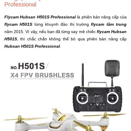
Professional
Khuyến
Mãi
Flycam Hubsan H501S Professional
là phiên bản nâng cấp của
flycam H501S
từng khuynh đảo thị trường
flycam tầm trung
năm 2015. Vì vậy, nếu bạn đã từng say mê chiếc
flycam Hubsan
Thiết
H501S
, thì chắc chắn không thể bỏ qua phiên bản nâng cấp
bị
Hubsan H501S Professional
.
âm
thanh
Phụ
Kiện
Công
Nghệ
Tivi
-
Thiết
Bị
Giải