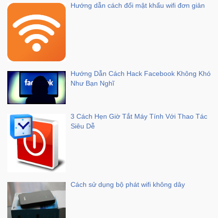
Hướng dẫn cách đổi mật khẩu wifi đơn giản
Ô
Tô
-
Xe
Máy
Hướng Dẫn Cách Hack Facebook Không Khó
Như Bạn Nghĩ
Đồ
chơi
công
3 Cách Hẹn Giờ Tắt Máy Tính Với Thao Tác
nghệ
Siêu Dễ
Dịch
vụ
-
Giải
Cách sử dụng bộ phát wifi không dây
pháp
-
Voucher