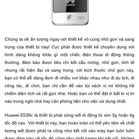
Trí
Đồ
Điện
Gia
Chúng ta sẽ ấn tượng ngay với thiết kế vô cùng nhỏ gọn và sang
Dụng
trọng của thiết bị này/ Cục phát được thiết kế chuyên dụng với
hình dáng không khác gì một chiếc điện thoại di động thông
Máy
thường, đảm bảo được tiêu chí kết cấu mỏng, nhỏ gọn, tinh tế
Ảnh-
nhưng rất hiện đại và sang trọng. với kích thước nhỏ gọn này,
Máy
bạn có thể dễ dàng đem đi nhiều nơi khác nhau như đi du lịch, đi
bay
flycam
công tác, đi chơi, bạn chỉ cần để vào túi sách vì nó không hề
chiếm diện tích và rất gọn nhẹ. Hoặc bạn có thể đặt ở bất kì vị trí
nào trong ngôi nhà hay căn phòng tiện cho việc sử dụng nhất.
Đồ
Chơi
Huawei E538c là thiết bị phát sóng wifi di động từ sim 3g hoặc 4g
Trẻ
Em
tốc độ cao. Với thiết bị này, bạn hoàn toàn có thể yên tâm về chất
lượng wifi được phát ra cũng như kết nối vào máy bạn luôn luôn
được đảm bảo về tốc độ cũng như chất lượng khi kết nối. Những