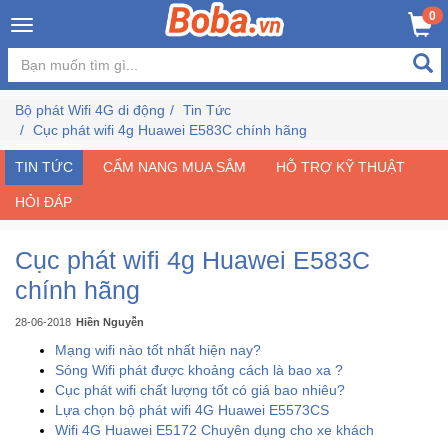
×
0
Đăng
nhập
Bộ phát Wifi 4G di động
Tin Tức
/
Cục phát wifi 4g Huawei E583C chính hãng
Đăng
ký
TIN TỨC
CẨM NANG MUA SẮM
HỖ TRỢ KỸ THUẬT
HỎI ĐÁP
Trang
Cục phát wifi 4g Huawei E583C
Chủ
chính hãng
Đang
28-06-2018
Hiền Nguyễn
Hot
Mạng wifi nào tốt nhất hiện nay?
Sóng Wifi phát được khoảng cách là bao xa ?
Cục phát wifi chất lượng tốt có giá bao nhiêu?
Bán
Lựa chọn bộ phát wifi 4G Huawei E5573CS
Chạy
Wifi 4G Huawei E5172 Chuyên dụng cho xe khách