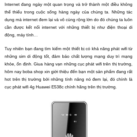
Internet đang ngày một quan trọng và trở thành một điều không
Khuyến
thể thiếu trong cuộc sống hàng ngày của chúng ta. Những tác
Mãi
dụng mà internet đem lại và vô cùng rộng lớn do đó chúng ta luôn
cần được kết nối internet với những thiết bị như điện thoại di
động, máy tính…
Thiết
bị
Tuy nhiên bạn đang tìm kiếm một thiết bị có khả năng phát wifi từ
âm
những sim di động tốt, đảm bảo chất lượng mạng duy trì mạng
thanh
khỏe, ổn định. Giua hàng vạn những cục phát wifi trên thị trường,
hôm nay boba shop xin giới thiệu đến bạn một sản phẩm đang rất
Phụ
hot trên thị trường bởi những tính năng nó đem lại, đó chính là
Kiện
Công
cục phát wifi 4g Huawei E538c chính hãng trên thị trường.
Nghệ
Tivi
-
Thiết
Bị
Giải