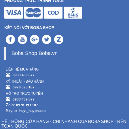
PHƯƠNG THỨC THANH TOÁN
KẾT NỐI VỚI BOBA SHOP
Boba Shop Boba.vn
LIÊN HỆ MUA HÀNG
0933 409 877
KỸ THUẬT - BẢO HÀNH
0978 393 187
HỖ TRỢ TRỰC TUYẾN
0933 409 877
Zalo:
0978 393 187
Skype:
huyt_huyphu.sp
HỆ THỐNG CỬA HÀNG - CHI NHÁNH CỦA BOBA SHOP TRÊN
TOÀN QUỐC