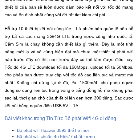
Đồng
thiết bị của bạn sẽ luôn được đảm bảo kết nối với tốc độ mạng
Hồ
-
cao và ổn định nhất cùng với đó rất tiet kiem chi phi.
Phụ
Kiện
Hỗ trợ 10 thiết bị kết nối cùng lúc – Là phiên bản quốc tế nên hỗ
trợ tất cả các mạng 3G/4G LTE trong nước cũng như quốc tế.
Nhà
Cắm Sim là chạy không cần thiết lập gì thêm. Đây là một tính
Cửa
năng mới lạ và vô cùng hiện đại mà chưa một thiết bị phát wifi
Và
nào trước đây có thfi nào trước đây có thể làm được điều này.
Đời
Tốc độ 4G LTE download tối đa 150Mbps, upload tối ta 50Mbps,
Sống
cho phép bạn được truy cập với tốc độ cao liên tục và mượt mà
nhất. Không chỉ dừng lại ở đó, Pin 1500mAh cho phép người
Máy
dùng sử dụng liên tục trong vòng 6 tiếng đồng hồ mà không phải
Tính
sạc lại, thời gian chờ của thiết bị lên đen hơn 300 tiếng. Sạc được
-
kết nối bằng nguồn điện USB 5V – 1A.
Thiết
Bị
Bài viết khác trong Tin Tức Bộ phát Wifi 4G di động
Văn
Phòng
Bộ phát wifi Huawei B593 thế hệ mới
Bộ phát wifi chuẩn 4g E5577 chất lượng