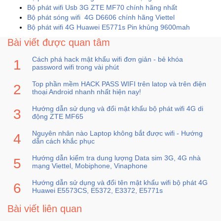
Bộ phát wifi Usb 3G ZTE MF70 chính hãng nhất
Sức
Bộ phát sóng wifi 4G D6606 chính hãng Viettel
Khỏe
Bộ phát wifi 4G Huawei E5771s Pin khủng 9600mah
-
Làm
Bài viết được quan tâm
Đẹp
Cách phá hack mật khẩu wifi đơn giản - bẻ khóa
password wifi trong vài phút
Thiết
Top phần mềm HACK PASS WIFI trên latop và trên điện
Bị
thoại Android nhanh nhất hiện nay!
Y
Tế
Hướng dẫn sử dụng và đổi mật khẩu bộ phát wifi 4G di
động ZTE MF65
-
Dụng
Nguyên nhân nào Laptop không bắt được wifi - Hướng
Cụ
dẫn cách khắc phục
Massage
Hướng dẫn kiểm tra dung lượng Data sim 3G, 4G nhà
mạng Viettel, Mobiphone, Vinaphone
Thể
Hướng dẫn sử dụng và đổi tên mật khẩu wifi bộ phát 4G
Thao
Huawei E5573CS, E5372, E3372, E5771s
-
Bài viết liên quan
Dã
Ngoại