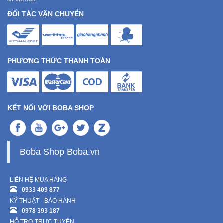
ĐỐI TÁC VẬN CHUYỂN
PHƯƠNG THỨC THANH TOÁN
KẾT NỐI VỚI BOBA SHOP
Boba Shop Boba.vn
LIÊN HỆ MUA HÀNG
0933 409 877
KỸ THUẬT - BẢO HÀNH
0978 393 187
HỖ TRỢ TRỰC TUYẾN