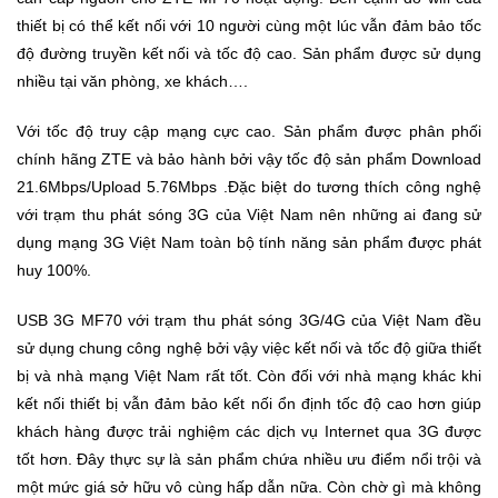
Đồng
thiết bị có thể kết nối với 10 người cùng một lúc vẫn đảm bảo tốc
Hồ
-
độ đường truyền kết nối và tốc độ cao. Sản phẩm được sử dụng
Phụ
nhiều tại văn phòng, xe khách….
Kiện
Với tốc độ truy cập mạng cực cao. Sản phẩm được phân phối
Nhà
chính hãng ZTE và bảo hành bởi vậy tốc độ sản phẩm Download
Cửa
21.6Mbps/Upload 5.76Mbps .Đặc biệt do tương thích công nghệ
Và
với trạm thu phát sóng 3G của Việt Nam nên những ai đang sử
Đời
dụng mạng 3G Việt Nam toàn bộ tính năng sản phẩm được phát
Sống
huy 100%.
Máy
USB 3G MF70 với trạm thu phát sóng 3G/4G của Việt Nam đều
Tính
sử dụng chung công nghệ bởi vậy việc kết nối và tốc độ giữa thiết
-
bị và nhà mạng Việt Nam rất tốt. Còn đối với nhà mạng khác khi
Thiết
kết nối thiết bị vẫn đảm bảo kết nối ổn định tốc độ cao hơn giúp
Bị
Văn
khách hàng được trải nghiệm các dịch vụ Internet qua 3G được
Phòng
tốt hơn. Đây thực sự là sản phẩm chứa nhiều ưu điểm nổi trội và
một mức giá sở hữu vô cùng hấp dẫn nữa. Còn chờ gì mà không