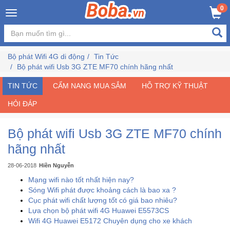
×
0
Đăng
nhập
Bộ phát Wifi 4G di động
Tin Tức
/
Bộ phát wifi Usb 3G ZTE MF70 chính hãng nhất
Đăng
ký
TIN TỨC
CẨM NANG MUA SẮM
HỖ TRỢ KỸ THUẬT
HỎI ĐÁP
Trang
Bộ phát wifi Usb 3G ZTE MF70 chính
Chủ
hãng nhất
Đang
28-06-2018
Hiền Nguyễn
Hot
Mạng wifi nào tốt nhất hiện nay?
Sóng Wifi phát được khoảng cách là bao xa ?
Cục phát wifi chất lượng tốt có giá bao nhiêu?
Bán
Lựa chọn bộ phát wifi 4G Huawei E5573CS
Chạy
Wifi 4G Huawei E5172 Chuyên dụng cho xe khách