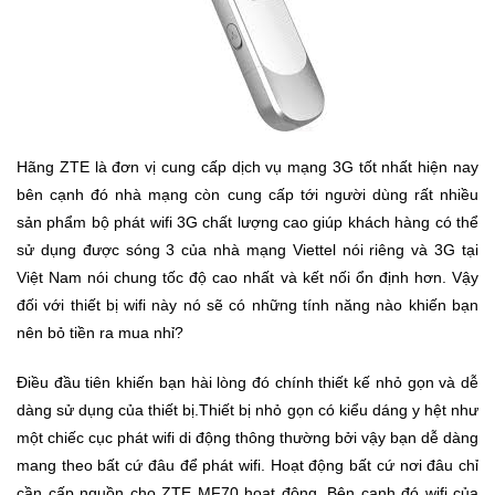
Trí
Đồ
Điện
Gia
Dụng
Hãng ZTE là đơn vị cung cấp dịch vụ mạng 3G tốt nhất hiện nay
bên cạnh đó nhà mạng còn cung cấp tới người dùng rất nhiều
Máy
sản phẩm bộ phát wifi 3G chất lượng cao giúp khách hàng có thể
Ảnh-
sử dụng được sóng 3 của nhà mạng Viettel nói riêng và 3G tại
Máy
Việt Nam nói chung tốc độ cao nhất và kết nối ổn định hơn. Vậy
bay
flycam
đối với thiết bị wifi này nó sẽ có những tính năng nào khiến bạn
nên bỏ tiền ra mua nhỉ?
Đồ
Điều đầu tiên khiến bạn hài lòng đó chính thiết kế nhỏ gọn và dễ
Chơi
dàng sử dụng của thiết bị.Thiết bị nhỏ gọn có kiểu dáng y hệt như
Trẻ
Em
một chiếc cục phát wifi di động thông thường bởi vậy bạn dễ dàng
mang theo bất cứ đâu để phát wifi. Hoạt động bất cứ nơi đâu chỉ
cần cấp nguồn cho ZTE MF70 hoạt động. Bên cạnh đó wifi của