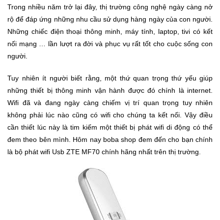
Trong nhiều năm trở lại đây, thị trường công nghệ ngày càng nở
Khuyến
rộ để đáp ứng những nhu cầu sử dụng hàng ngày của con người.
Mãi
Những chiếc điện thoại thông minh, máy tính, laptop, tivi có kết
nối mạng … lần lượt ra đời và phục vụ rất tốt cho cuộc sống con
người.
Thiết
bị
Tuy nhiên ít người biết rằng, một thứ quan trọng thứ yếu giúp
âm
những thiết bị thông minh vận hành được đó chính là internet.
thanh
Wifi đã và đang ngày càng chiếm vị trí quan trọng tuy nhiên
không phải lúc nào cũng có wifi cho chúng ta kết nối. Vậy điều
Phụ
cần thiết lúc này là tim kiếm một thiết bị phát wifi di động có thể
Kiện
Công
đem theo bên mình. Hôm nay boba shop đem đến cho bạn chính
Nghệ
là bộ phát wifi Usb ZTE MF70 chính hãng nhất trên thị trường.
Tivi
-
Thiết
Bị
Giải