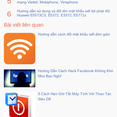
mạng Viettel, Mobiphone, Vinaphone
Hướng dẫn sử dụng và đổi tên mật khẩu wifi bộ phát 4G
Ô
Huawei E5573CS, E5372, E3372, E5771s
Tô
Bài viết liên quan
-
Xe
Hướng dẫn cách đổi mật khẩu wifi đơn giản
Máy
Đồ
chơi
công
nghệ
Hướng Dẫn Cách Hack Facebook Không Khó
Như Bạn Nghĩ
Dịch
vụ
-
3 Cách Hẹn Giờ Tắt Máy Tính Với Thao Tác
Giải
Siêu Dễ
pháp
-
Voucher