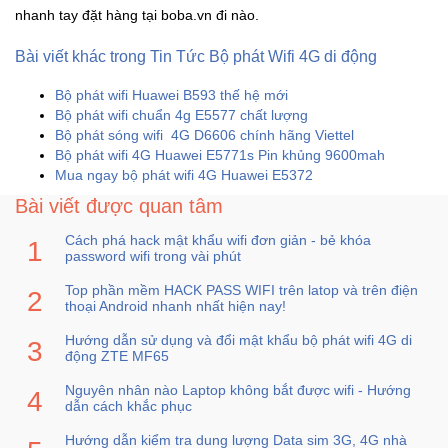
nhanh tay đặt hàng tại boba.vn đi nào.
Sức
Khỏe
Bài viết khác trong Tin Tức Bộ phát Wifi 4G di động
-
Làm
Bộ phát wifi Huawei B593 thế hệ mới
Đẹp
Bộ phát wifi chuẩn 4g E5577 chất lượng
Bộ phát sóng wifi 4G D6606 chính hãng Viettel
Bộ phát wifi 4G Huawei E5771s Pin khủng 9600mah
Thiết
Mua ngay bộ phát wifi 4G Huawei E5372
Bị
Y
Bài viết được quan tâm
Tế
Cách phá hack mật khẩu wifi đơn giản - bẻ khóa
-
password wifi trong vài phút
Dụng
Cụ
Top phần mềm HACK PASS WIFI trên latop và trên điện
Massage
thoại Android nhanh nhất hiện nay!
Hướng dẫn sử dụng và đổi mật khẩu bộ phát wifi 4G di
động ZTE MF65
Thể
Thao
Nguyên nhân nào Laptop không bắt được wifi - Hướng
-
dẫn cách khắc phục
Dã
Hướng dẫn kiểm tra dung lượng Data sim 3G, 4G nhà
Ngoại