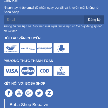
LIÊN KẾT
Nhanh tay nhập email để nhận ngay ưu đãi và khuyến mãi khủng từ
Boba Shop
Ô
Tô
Đăng ký
-
Thông tin của bạn sẽ được bảo mật tuyệt đối và bạn có thể hủy đăng ký bất
Xe
cứ lúc nào.
Máy
ĐỐI TÁC VẬN CHUYỂN
Đồ
chơi
công
PHƯƠNG THỨC THANH TOÁN
nghệ
Dịch
vụ
KẾT NỐI VỚI BOBA SHOP
-
Giải
pháp
-
Boba Shop Boba.vn
Voucher