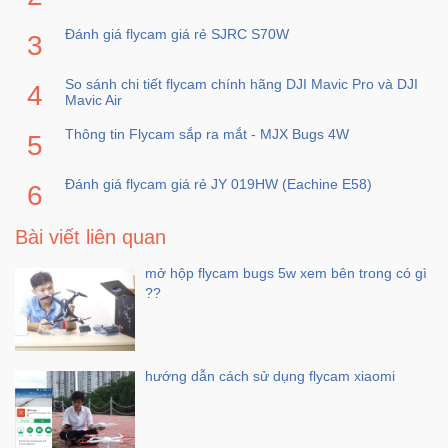
Trí
Đánh giá flycam giá rẻ SJRC S70W
Đồ
So sánh chi tiết flycam chính hãng DJI Mavic Pro và DJI
Điện
Mavic Air
Gia
Thông tin Flycam sắp ra mắt - MJX Bugs 4W
Dụng
Đánh giá flycam giá rẻ JY 019HW (Eachine E58)
Máy
Ảnh-
Máy
Bài viết liên quan
bay
mở hộp flycam bugs 5w xem bên trong có gì
flycam
??
Đồ
Chơi
Trẻ
hướng dẫn cách sử dụng flycam xiaomi
Em