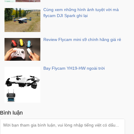
Đồng
Hồ
Cùng xem những hình ảnh tuyệt vời mà
-
flycam DJI Spark ghi lại
Phụ
Kiện
Review Flycam mini s9 chính hãng giá rẻ
Nhà
Cửa
Và
Đời
Sống
Bay Flycam YH19-HW ngoài trời
Máy
Tính
-
Thiết
Bị
Bình luận
Văn
Phòng