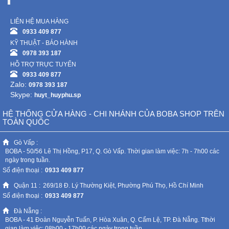
LIÊN HỆ MUA HÀNG
Mẹ
0933 409 877
Và
KỸ THUẬT - BẢO HÀNH
Bé
0978 393 187
HỖ TRỢ TRỰC TUYẾN
0933 409 877
Zalo:
0978 393 187
Skype:
huyt_huyphu.sp
HỆ THỐNG CỬA HÀNG - CHI NHÁNH CỦA BOBA SHOP TRÊN
TOÀN QUỐC
Gò Vấp :
BOBA - 50/56 Lê Thị Hồng, P17, Q. Gò Vấp. Thời gian làm việc: 7h - 7h00 các
ngày trong tuần.
Số điện thoại :
0933 409 877
Quận 11 :
269/18 Đ. Lý Thường Kiệt, Phường Phú Thọ, Hồ Chí Minh
Số điện thoại :
0933 409 877
Đà Nẵng :
BOBA - 41 Đoàn Nguyễn Tuấn, P. Hòa Xuân, Q. Cẩm Lệ, TP. Đà Nẵng. Tthời
gian làm việc: 08h00 - 17h00 các ngày trong tuần.