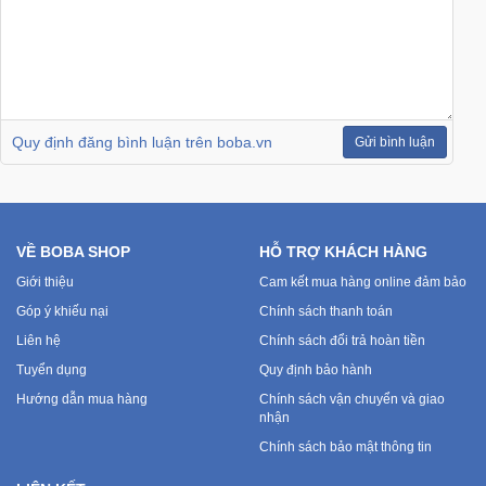
Sức
Khỏe
-
Làm
Đẹp
Quy định đăng bình luận trên boba.vn
Gửi bình luận
Thiết
Bị
Y
Tế
VỀ BOBA SHOP
HỖ TRỢ KHÁCH HÀNG
-
Giới thiệu
Cam kết mua hàng online đảm bảo
Dụng
Cụ
Góp ý khiếu nại
Chính sách thanh toán
Massage
Liên hệ
Chính sách đổi trả hoàn tiền
Tuyển dụng
Quy định bảo hành
Thể
Hướng dẫn mua hàng
Chính sách vận chuyển và giao
Thao
nhận
-
Chính sách bảo mật thông tin
Dã
Ngoại