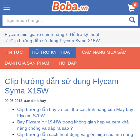
×
0
Đăng
nhập
Flycam mini giá rẻ chính hãng
Hỗ trợ kỹ thuật
/
Clip hướng dẫn sử dụng Flycam Syma X15W
Đăng
ký
TIN TỨC
HỖ TRỢ KỸ THUẬT
CẨM NANG MUA SẮM
ĐÁNH GIÁ SẢN PHẨM
HỎI ĐÁP
Trang
Clip hướng dẫn sử dụng Flycam
Chủ
Syma X15W
Đang
09-05-2018
tran dinh huy
Hot
Clip hướng dẫn bay và test thử các tính năng của Máy bay
Flycam S70W
Bay Flycam YH19-HW trong không gian hẹp và xem khả
Bán
năng chống va đập ra sao ?
Chạy
Clip hướng dẫn cách hoạt động và giới thiệu các tính năng