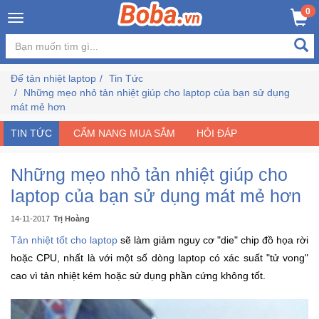
×
0
Đăng
nhập
Đế tản nhiệt laptop
Tin Tức
/
Những mẹo nhỏ tản nhiệt giúp cho laptop của bạn sử dụng
Đăng
mát mẻ hơn
ký
TIN TỨC
CẨM NANG MUA SẮM
HỎI ĐÁP
Những mẹo nhỏ tản nhiệt giúp cho
Trang
Chủ
laptop của bạn sử dụng mát mẻ hơn
14-11-2017
Trị Hoàng
Đang
Tản nhiệt tốt cho laptop
sẽ làm giảm nguy cơ "die" chip đồ họa rời
Hot
hoặc CPU, nhất là với một số dòng laptop có xác suất "tử vong"
cao vì tản nhiệt kém hoặc sử dụng phần cứng không tốt.
Bán
Chạy