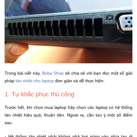
Khuyến
Mãi
Thiết
bị
âm
thanh
Trong bài viết này,
Boba Shop
sẽ chia sẻ với bạn đọc một số giải
Phụ
Kiện
pháp
tản nhiệt cho laptop
đơn giản và dễ thực hiện:
Công
Nghệ
1. Tự khắc phục thủ công
Trước hết, khi chọn mua laptop hãy chọn các laptop có hệ thống
Tivi
tản nhiệt hiệu quả, thuận tiện. Ngoài ra, cần lưu ý một số điểm
-
sau:
Thiết
Bị
Giải
- Hệ thống tản nhiệt phải không phả hơi nóng vào phía tay di