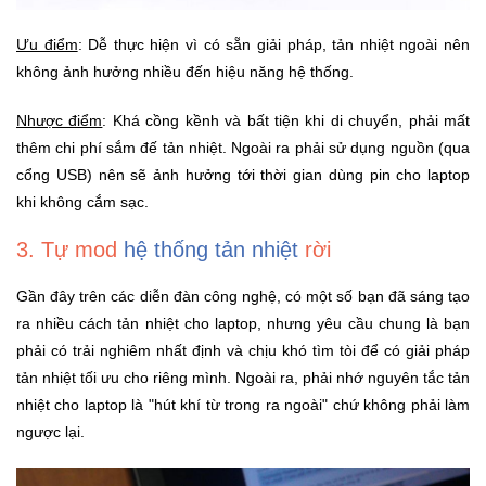
Ưu điểm
: Dễ thực hiện vì có sẵn giải pháp, tản nhiệt ngoài nên
Ô
không ảnh hưởng nhiều đến hiệu năng hệ thống.
Tô
-
Nhược điểm
: Khá cồng kềnh và bất tiện khi di chuyển, phải mất
Xe
Máy
thêm chi phí sắm đế tản nhiệt. Ngoài ra phải sử dụng nguồn (qua
cổng USB) nên sẽ ảnh hưởng tới thời gian dùng pin cho laptop
khi không cắm sạc.
Đồ
chơi
3. Tự mod
hệ thống tản nhiệt
rời
công
nghệ
Gần đây trên các diễn đàn công nghệ, có một số bạn đã sáng tạo
ra nhiều cách tản nhiệt cho laptop, nhưng yêu cầu chung là bạn
Dịch
phải có trải nghiêm nhất định và chịu khó tìm tòi để có giải pháp
vụ
tản nhiệt tối ưu cho riêng mình. Ngoài ra, phải nhớ nguyên tắc tản
-
nhiệt cho laptop là "hút khí từ trong ra ngoài" chứ không phải làm
Giải
pháp
ngược lại.
-
Voucher