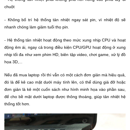
Trí
chuột
- Không bố trí hệ thống tản nhiệt ngay sát pin, vì nhiệt độ sẽ
Đồ
nhanh chóng làm giảm tuổi thọ pin.
Điện
Gia
Dụng
- Hệ thống tản nhiệt hoạt động theo mức xung nhịp CPU và hoạt
động êm ái, ngay cả trong điều kiện CPU/GPU hoạt động ở xung
nhịp tối đa như xem phim HD, biên tập video, chơi game, xử lý đồ
Máy
Ảnh-
họa 3D,...
Máy
bay
Nếu đã mua laptop rồi thì vẫn có một cách đơn giản mà hiệu quả,
flycam
đó là để kê cao mặt dưới máy tính lên, có thể dùng giá đỡ hoặc
đơn giản là kê một cuốn sách như hình minh họa vào phần sau,
Đồ
để cho bề mặt dưới laptop được thông thoáng, giúp tản nhiệt hệ
Chơi
thống tốt hơn.
Trẻ
Em