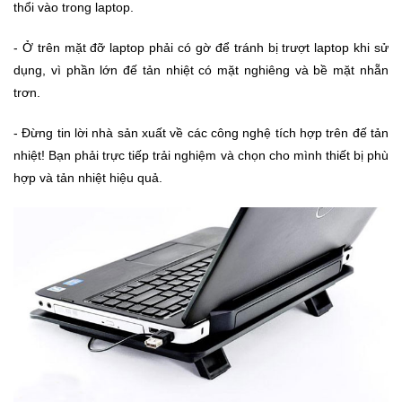
thổi vào trong laptop.
Sức
Khỏe
- Ở trên mặt đỡ laptop phải có gờ để tránh bị trượt laptop khi sử
-
dụng, vì phần lớn đế tản nhiệt có mặt nghiêng và bề mặt nhẵn
Làm
Đẹp
trơn.
- Đừng tin lời nhà sản xuất về các công nghệ tích hợp trên đế tản
Thiết
nhiệt! Bạn phải trực tiếp trải nghiệm và chọn cho mình thiết bị phù
Bị
hợp và tản nhiệt hiệu quả.
Y
Tế
-
Dụng
Cụ
Massage
Thể
Thao
-
Dã
Ngoại