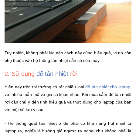
Đồng
Hồ
-
Phụ
Kiện
Nhà
Cửa
Tuy nhiên, không phải lúc nào cách này cũng hiệu quả, vì nó còn
Và
phụ thuộc vào hệ thống tản nhiệt sẵn có của máy.
Đời
Sống
2. Sử dụng
đế tản nhiệt
rời
Máy
Hiện nay trên thị trường có rất nhiều loại
đế tản nhiệt cho laptop
,
Tính
với nhiều mẫu mã và giá cả khác nhau. Khi mua sắm đế tản nhiệt
-
rời cần chú ý đến tính hiệu quả và thực dụng cho laptop của bạn
Thiết
với một số lưu ý sau:
Bị
Văn
- Hệ thống quạt tản nhiệt ở đế phải có khả năng hút nhiệt từ
Phòng
laptop ra, nghĩa là hướng gió ngược ra ngoài chứ không phải là