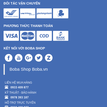
ĐỐI TÁC VẬN CHUYỂN
PHƯƠNG THỨC THANH TOÁN
KẾT NỐI VỚI BOBA SHOP
Boba Shop Boba.vn
LIÊN HỆ MUA HÀNG
0933 409 877
KỸ THUẬT - BẢO HÀNH
0978 393 187
HỖ TRỢ TRỰC TUYẾN