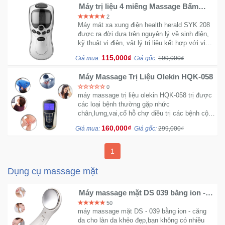
Máy trị liệu 4 miếng Massage Bấm
Khuyến
Huyệt - health herald SYK 208
2
Mãi
Máy mát xa xung điện health herald SYK 208
được ra đời dựa trên nguyên lý về sinh điện,
kỹ thuật vi điện, vật lý trị liệu kết hợp với việc
thực hành lâm sàng phong phú của Y học cổ
115,000₫
Giá mua:
Giá gốc:
199,000₫
Thiết
truyền
bị
Máy Massage Trị Liệu Olekin HQK-058
âm
0
thanh
máy massage trị liệu olekin HQK-058 trị được
các loại bệnh thường gặp nhức
chân,lưng,vai,cổ hỗ chợ diều trị các bệnh cột
Phụ
sống các chứng bệnh thường gặp đau cơ
160,000₫
Giá mua:
Giá gốc:
299,000₫
Kiện
được nhiều người tin dùng...
Công
1
Nghệ
Dụng cụ massage mặt
Tivi
-
Máy massage mặt DS 039 bằng ion -
Căng da cực mịn
Thiết
50
máy massage mặt DS - 039 bằng ion - căng
Bị
da cho làn da khẻo đẹp,bạn không có nhiều
Giải