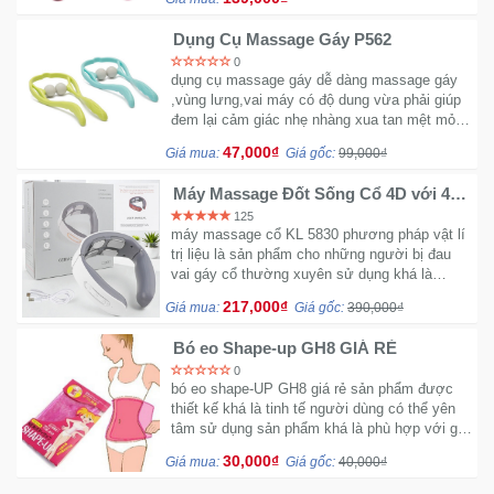
và săn chắc cơ mông rất hiệu quả.
Dụng Cụ Massage Gáy P562
Ô
0
Tô
dụng cụ massage gáy dễ dàng massage gáy
,vùng lưng,vai máy có độ dung vừa phải giúp
-
đem lại cảm giác nhẹ nhàng xua tan mệt mỏi
Xe
trong ngày làm việc,sản phẩm phù hợp với giá
Máy
47,000₫
Giá mua:
Giá gốc:
99,000₫
tiền của người mua...
Máy Massage Đốt Sống Cổ 4D với 4
Đầu Massage 12 Mức Điều Chỉnh
Đồ
125
chơi
máy massage cổ KL 5830 phương pháp vật lí
trị liệu là sản phẩm cho những người bị đau
công
vai gáy cổ thường xuyên sử dụng khá là
nghệ
tốt,thiết bị sử dụng pin 3A lên cường dộ dòng
217,000₫
Giá mua:
Giá gốc:
390,000₫
điện thân thiện với người sử dụng sản phẩm
dễ dàng sử dụng bạn có thể dễ dàng mang đi
Dịch
Bó eo Shape-up GH8 GIÁ RẺ
mọi nơi...
vụ
0
-
bó eo shape-UP GH8 giá rẻ sản phẩm được
thiết kế khá là tinh tế người dùng có thể yên
Giải
tâm sử dụng sản phẩm khá là phù hợp với giá
pháp
tiền bạn có thể dùng được ở mọi nơi...
-
30,000₫
Giá mua:
Giá gốc:
40,000₫
Voucher