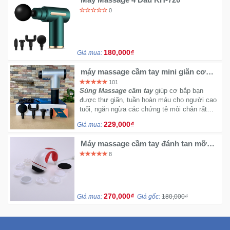
0
180,000₫
Giá mua:
máy massage cầm tay mini giãn cơ
bắp fascial gun công nghệ Nhật Bản
101
Súng Massage cầm tay
giúp cơ bắp bạn
được thư giãn, tuần hoàn máu cho người cao
tuổi, ngăn ngừa các chứng tê mỏi chân rất
hiệu quả nhanh chóng
229,000₫
Giá mua:
Máy massage cầm tay đánh tan mỡ
bụng
8
270,000₫
Giá mua:
Giá gốc:
180,000₫