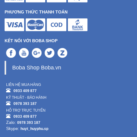
PHƯƠNG THỨC THANH TOÁN
KẾT NỐI VỚI BOBA SHOP
Boba Shop Boba.vn
LIÊN HỆ MUA HÀNG
0933 409 877
KỸ THUẬT - BẢO HÀNH
0978 393 187
HỖ TRỢ TRỰC TUYẾN
0933 409 877
Zalo:
0978 393 187
Skype:
huyt_huyphu.sp