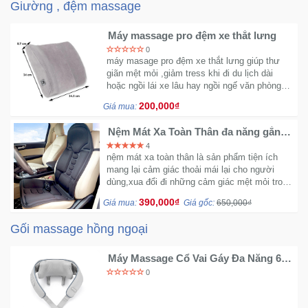
Giường , đệm massage
Mẹ
Máy massage pro đệm xe thắt lưng
Và
0
Bé
máy masage pro đệm xe thắt lưng giúp thư
giãn mệt mỏi ,giảm tress khi đi du lịch dài
hoặc ngồi lái xe lâu hay ngồi ngế văn phòng
hàng giờ và còn dất nhiều công dụng khác ...
200,000₫
Giá mua:
Nệm Mát Xa Toàn Thân đa năng gắn
trên nghế oto dải lên giường
4
nệm mát xa toàn thân là sản phẩm tiện ích
mang lại cảm giác thoải mái lại cho người
dùng,xua đổi đi những cảm giác mệt mỏi trong
những giờ làm việc sản phẩm xẽ giúp bạn hết
390,000₫
Giá mua:
Giá gốc:
650,000₫
căng cơ trong một ngày đi lại nhiều...
Gối massage hồng ngoại
Máy Massage Cổ Vai Gáy Đa Năng 6D
HJ-818
0