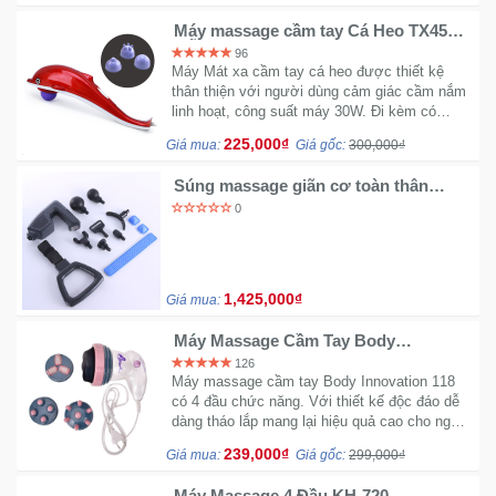
Máy massage cầm tay Cá Heo TX456 -
Mẫu lớn
96
Máy Mát xa cầm tay cá heo được thiết kệ
thân thiện với người dùng cảm giác cầm nắm
linh hoạt, công suất máy 30W. Đi kèm có
nhiều đầu dễ thay thế nhiều cảm giác khác
225,000₫
Giá mua:
Giá gốc:
300,000₫
nhau.
Súng massage giãn cơ toàn thân
Nikio NK-275
0
1,425,000₫
Giá mua:
Máy Massage Cầm Tay Body
Innovation
126
Máy massage cầm tay Body Innovation 118
có 4 đầu chức năng. Với thiết kế độc đáo dễ
dàng tháo lắp mang lại hiệu quả cao cho người
sử dụng.
239,000₫
Giá mua:
Giá gốc:
299,000₫
Máy Massage 4 Đầu KH-720