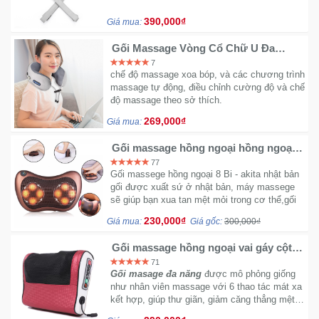
390,000₫
Giá mua:
Gối Massage Vòng Cổ Chữ U Đa
Năng J154
7
chế độ massage xoa bóp, và các chương trình
massage tự động, điều chỉnh cường độ và chế
độ massage theo sở thích.
269,000₫
Giá mua:
Gối massage hồng ngoại hồng ngoại 8
bi 2 chiều - công nghệ Nhật Bản
77
Gối massege hồng ngoại 8 Bi - akita nhật bản
gối được xuất sứ ở nhật bản, máy massege
sẽ giúp bạn xua tan mệt mỏi trong cơ thể,gối
được thiết kế gọn nhẹ thích hợp sử dụng với
230,000₫
Giá mua:
Giá gốc:
300,000₫
nhiều vị trí giường ngủ ,phòng làm việc ...
Gối massage hồng ngoại vai gáy cột
sống
71
Gối masage đa năng
được mô phỏng giống
như nhân viên massage với 6 thao tác mát xa
kết hợp, giúp thư giãn, giảm căng thẳng mệt
mỏi hiệu quả. Hỗ trợ trị liệu đau mỏi cổ, đau