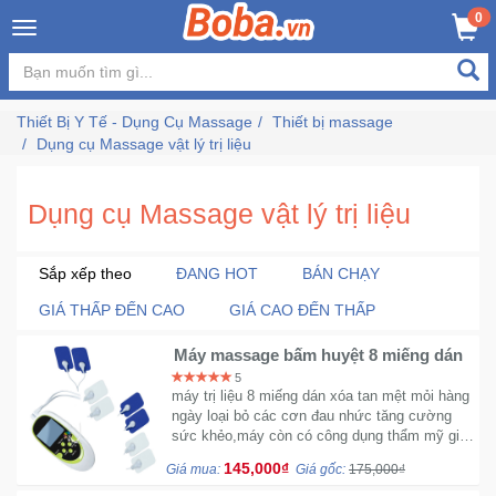
×
0
Đăng
nhập
Thiết Bị Y Tế - Dụng Cụ Massage
Thiết bị massage
/
Dụng cụ Massage vật lý trị liệu
Đăng
ký
Dụng cụ Massage vật lý trị liệu
Trang
Sắp xếp theo
ĐANG HOT
BÁN CHẠY
Chủ
GIÁ THẤP ĐẾN CAO
GIÁ CAO ĐẾN THẤP
Đang
Máy massage bấm huyệt 8 miếng dán
Hot
5
máy trị liệu 8 miếng dán xóa tan mệt mỏi hàng
ngày loại bỏ các cơn đau nhức tăng cường
sức khẻo,máy còn có công dụng thẩm mỹ giá
Bán
cả phù hợp sản phẩm được bảo hành 1 tháng
Chạy
145,000₫
Giá mua:
Giá gốc:
175,000₫
...