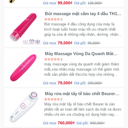
Đồng
99,000₫
Giá mua:
Giá gốc:
135,000₫
phẩm dùng dất là bền...
Hồ
-
Bút massage mặt cầm tay 4 đầu TH103
gọn nhẹ
Phụ
0
Bút massage 4 đầu công dụng của máy là
Kiện
kích hoạt tuần hoàn máu tối ưu nhanh nhất
giúp ta xóa đi những nếp nhăn, đường nhăn
trên gương mặt và giúp da săn chắc mịn màng
Nhà
79,000₫
Giá mua:
Giá gốc:
95,000₫
một cách tự nhiên...
Cửa
Và
Máy Massage Vùng Da Quanh Mắt
N535
Đời
0
máy massage vùng da quanh mắt giảm thâm
Sống
mắt,xóa nhăn,máy massage có thể giảm mỏi
mắt sản phẩm dất thicchs hợp cho những
người thức khuay...
Máy
79,000₫
Giá mua:
Giá gốc:
299,000₫
Tính
-
Máy rửa mặt tẩy tế bào chết Beurer
FC45 chính hãng
Thiết
0
Máy rửa mặt tẩy tế bào chết Beurer là sản
Bị
phẩm rất an toàn để làm sạch da mặt và được
Văn
nhiều chị em ưa chuộng sử dụng hiện nay.
Phòng
Xuất xứ từ thương hiệu Beurer của Đức rất uy
760,000₫
Giá mua:
Giá gốc:
990,000₫
tín trong tầm giá.