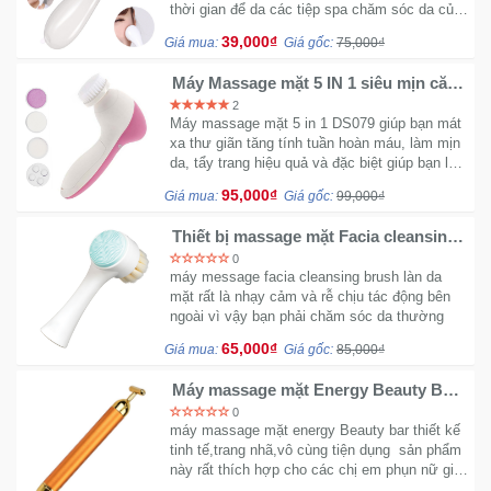
thời gian để da các tiệp spa chăm sóc da của
Trí
mình thế lên bạn phải dùng sản phẩm này một
39,000₫
Giá mua:
Giá gốc:
75,000₫
sản phẩm dễ sử dụng ...
Đồ
Máy Massage mặt 5 IN 1 siêu mịn căng
da DS - 079
Điện
2
Máy massage mặt 5 in 1 DS079 giúp bạn mát
Gia
xa thư giãn tăng tính tuần hoàn máu, làm mịn
Dụng
da, tẩy trang hiệu quả và đặc biệt giúp bạn làm
sạch các bụi bẩn trên da mặt.
95,000₫
Giá mua:
Giá gốc:
99,000₫
Máy
Ảnh-
Thiết bị massage mặt Facia cleansing
brush - Cọ rửa mặt 2 đầu
Máy
0
máy message facia cleansing brush làn da
bay
mặt rất là nhạy cảm và rễ chịu tác động bên
flycam
ngoài vì vậy bạn phải chăm sóc da thường
xuyên sản phẩm này rất là tiện ích...
65,000₫
Giá mua:
Giá gốc:
85,000₫
Đồ
Chơi
Máy massage mặt Energy Beauty Bar
- mini 24K
Trẻ
0
máy massage mặt energy Beauty bar thiết kế
Em
tinh tế,trang nhã,vô cùng tiện dụng sản phẩm
này rất thích hợp cho các chị em phụn nữ giá
rẻ vừa tầm mới giá tiền người sử dụng sản