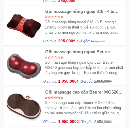
290,000₫
Giá mua:
vai gáy, căng cơ,
Gối massage hồng ngoại 818 - 4 bi
Macgic Energy Pillow
0
Gối massage hồng ngoại 818 - 6 Bi Macgic
Enargy pillow là thiết bị dễ sử dụng và hữu
ichas cho mọi người,thiết bị chăm sóc sức
khẻo khá tốt,máy làm giảm mệt mỏi bớt căng
295,000₫
Giá mua:
Giá gốc:
475,000₫
cơ, máy có tác dụng tăng tính lưu thông trong
máu và ai cũng có thể sửng dụng được nó...
Gối massage hồng ngoại Beurer
MG149 - Có tích hợp sưởi ấm
0
Gối massage hồng ngoại cao cấp Beurer
MG149 giúp xoa bóp cơ bắp khỏi mệt mỏi nhất
là vùng vai gáy, lưng... Bạn có thể sử dụng
cho nhiều vị trí khác như chân, bụng chân, tay
1,050,000₫
Giá mua:
Giá gốc:
1,950,000₫
rất tiện dụng.
Gối massage cao cấp Beurer MG520
điều chỉnh vị trí con lăn - Pin Lithium
0
Ion
Gối massage cao cấp Beurer MG520 điều
chỉnh vị trí con lăn - pin lithium lon chức năng
có hai núm xoaycó thể điều chỉnh giữa hai quả
cầu,mặt gối hình lưới thoáng khí dễ dàng tháo
1,950,000₫
Giá mua:
Giá gốc:
2,950,000₫
dời để vệ sinh sản phẩm sử dụng bằng pin
sạc...