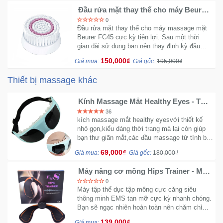
Sức
Đầu rửa mặt thay thế cho máy Beurer
FC45 chính hãng
Khỏe
0
Đầu rửa mặt thay thể cho máy massage mặt
-
Beurer FC45 cực kỳ tiện lợi. Sau một thời
Làm
gian dài sử dụng bạn nên thay định kỳ đầu
Đẹp
massage để đạt hiệu quả tốt hơn.
150,000₫
Giá mua:
Giá gốc:
195,000₫
Thiết
Thiết bị massage khác
Bị
Y
Kính Massage Mắt Healthy Eyes - Thư
giản cực kỳ tuyệt vời
Tế
36
-
kích massage mắt healthy eyesvới thiết kế
nhỏ gọn,kiểu dáng thời trang mà lại còn giúp
Dụng
bạn thư giãn mắt,các đầu massage từ tính bố
Cụ
trí dộng khắp vùng mắt giúp kích thích tuần
Massage
69,000₫
Giá mua:
Giá gốc:
180,000₫
hoàn máu...
Máy nâng cơ mông Hips Trainer - Máy
tập thể dục thông minh
Thể
0
Thao
Máy tập thể dục tập mông cực căng siêu
thông minh EMS tan mỡ cực kỳ nhanh chóng.
-
Bạn sẽ ngạc nhiên hoàn toàn nên chăm chỉ
Dã
trong vòng chỉ 2 tháng thiết bị sẽ làm giảm mỡ
Ngoại
139,000₫
Giá mua: