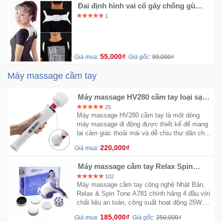
Đai định hình vai cổ gáy chống gù
lưng- xóa
1
55,000₫
Giá mua:
Giá gốc:
99,000₫
Máy massage cầm tay
Máy massage HV280 cầm tay loại sạc
đa năng giúp cơ thể giảm mệt mỏi
25
giảm stress
Máy massage HV280 cầm tay là một dòng
máy massage di động được thiết kế để mang
lại cảm giác thoải mái và dễ chịu thư dãn cho
toàn thân
220,000₫
Giá mua:
Máy massage cầm tay Relax Spin
Tone A781 5 đầu
102
Máy massage cầm tay công nghệ Nhật Bản,
Relax & Spin Tone A781 chính hãng 4 đầu với
chất liệu an toàn, công suất hoạt động 25W.
Cách vấn hành đơn giản phù hợp mọi lứa tuổi.
185,000₫
Giá mua:
Giá gốc:
250,000₫