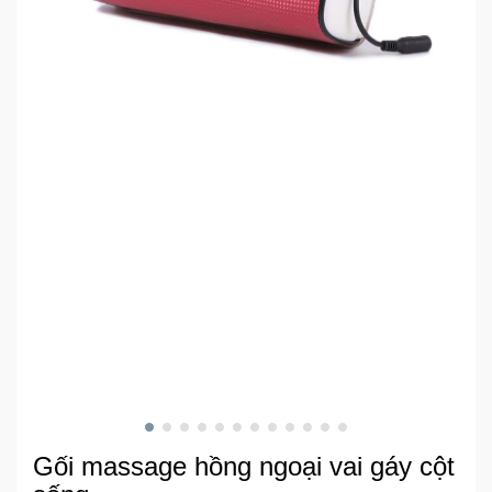
Khuyến
Mãi
Thiết
bị
âm
thanh
Phụ
Kiện
Công
Nghệ
Tivi
-
Thiết
Gối massage hồng ngoại vai gáy cột
Bị
Giải