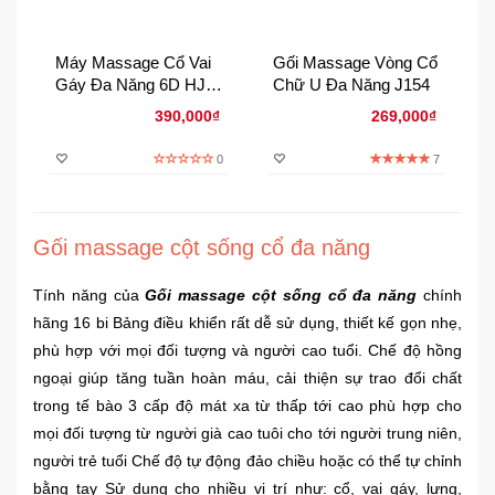
Sức
Khỏe
Máy Massage Cổ Vai
Gối Massage Vòng Cổ
-
Gáy Đa Năng 6D HJ-
Chữ U Đa Năng J154
Làm
818
Đẹp
390,000₫
269,000₫
0
7
Thiết
Bị
Y
Tế
Gối massage cột sống cổ đa năng
-
Dụng
Tính năng của
Gối massage cột sống cổ đa năng
chính
Cụ
hãng 16 bi Bảng điều khiển rất dễ sử dụng, thiết kế gọn nhẹ,
Massage
phù hợp với mọi đối tượng và người cao tuổi. Chế độ hồng
ngoại giúp tăng tuần hoàn máu, cải thiện sự trao đổi chất
Thể
trong tế bào 3 cấp độ mát xa từ thấp tới cao phù hợp cho
Thao
mọi đối tượng từ người già cao tuôi cho tới người trung niên,
-
người trẻ tuổi Chế độ tự động đảo chiều hoặc có thể tự chỉnh
Dã
bằng tay Sử dụng cho nhiều vị trí như: cổ, vai gáy, lưng,
Ngoại