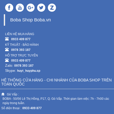
Boba Shop Boba.vn
LIÊN HỆ MUA HÀNG
0933 409 877
KỸ THUẬT - BẢO HÀNH
0978 393 187
HỖ TRỢ TRỰC TUYẾN
0933 409 877
Zalo:
0978 393 187
Skype:
huyt_huyphu.sp
HỆ THỐNG CỬA HÀNG - CHI NHÁNH CỦA BOBA SHOP TRÊN
TOÀN QUỐC
Gò Vấp :
BOBA - 50/56 Lê Thị Hồng, P17, Q. Gò Vấp. Thời gian làm việc: 7h - 7h00 các
ngày trong tuần.
Số điện thoại :
0933 409 877