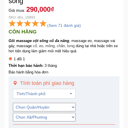
sống
Trí
290,000₫
Giá mua:
SKU: dhs_10893
Đồ
(Xem 71 đánh giá)
Điện
CÒN HÀNG
Gia
Dụng
Gối massage cột sống cổ đa năng
, massage eo, massage vai
gáy, massage
cổ, eo, mông, chân, lưng
dùng tại nhà hoặc trên xe
hơi tiện dụng làm giảm mỏi mệt hiệu quả
Máy
1 đổi 1
Ảnh-
Thời hạn bảo hành:
3 tháng
Máy
Bảo hành bằng hóa đơn
bay
flycam
Tính toán phí giao hàng
Tỉnh/Thành phố
Đồ
Chơi
Trẻ
Em