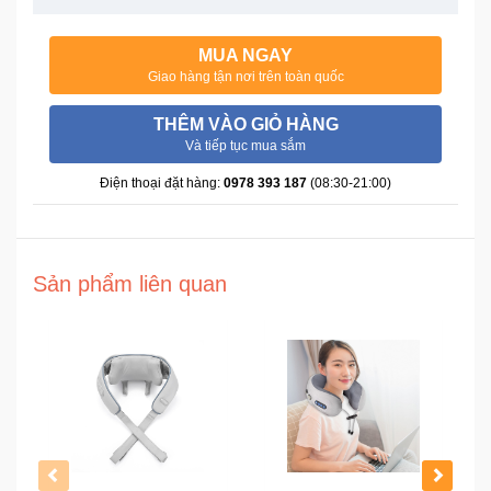
Đồng
Hồ
-
MUA NGAY
Phụ
Giao hàng tận nơi trên toàn quốc
Kiện
THÊM VÀO GIỎ HÀNG
Và tiếp tục mua sắm
Nhà
Cửa
Điện thoại đặt hàng:
0978 393 187
(08:30-21:00)
Và
Đời
Sống
Sản phẩm liên quan
Máy
Tính
-
Thiết
Bị
Văn
Phòng