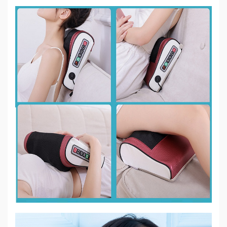
Mẹ
Và
Bé