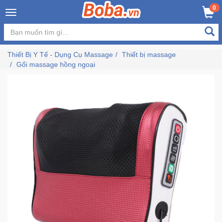
×
0
MUA NGAY
GIỎ HÀNG
Đăng
nhập
Thiết Bị Y Tế - Dụng Cụ Massage
Thiết bị massage
/
Gối massage hồng ngoại
Đăng
ký
Trang
Chủ
Đang
Hot
Bán
Chạy