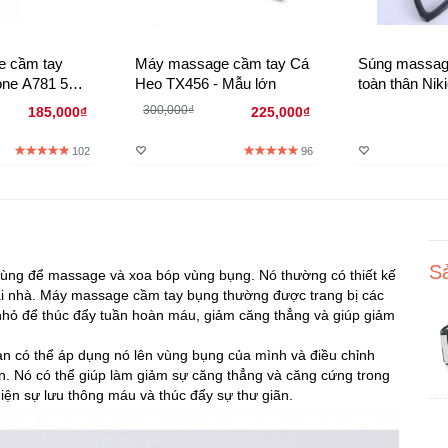
 cầm tay
Máy massage cầm tay Cá
Súng massag
one A781 5
Heo TX456 - Mẫu lớn
toàn thân Nik
300,000₫
185,000₫
225,000₫
102
96
S
 dùng để massage và xoa bóp vùng bụng. Nó thường có thiết kế
tại nhà. Máy massage cầm tay bụng thường được trang bị các
hỏ để thúc đẩy tuần hoàn máu, giảm căng thẳng và giúp giảm
ạn có thể áp dụng nó lên vùng bụng của mình và điều chỉnh
 Nó có thể giúp làm giảm sự căng thẳng và căng cứng trong
hiện sự lưu thông máu và thúc đẩy sự thư giãn.