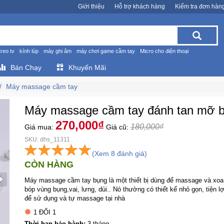
Giới thiệu
Hỗ trợ khách hàng
Kiểm tra đơn hàn
treo tv
kính lúp
máy ghi âm
máy chơi game cầm tay
Micro cho điện thoại
Bán Chạy
Khuyến Mãi
Máy massage cầm tay
Máy massage cầm tay đánh tan mỡ 
270,000₫
180,000₫
Giá mua:
Giá cũ:
SKU: dhs_11311
(Xem 8 đánh giá)
CÒN HÀNG
Máy massage cầm tay bụng là một thiết bị dùng để massage và xoa
bóp vùng bụng,vai, lưng, dùi.. Nó thường có thiết kế nhỏ gọn, tiện lợ
để sử dụng và tự massage tại nhà
1 ĐỔI 1
Thời hạn bảo hành:
3 tháng