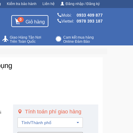
g
Kiểm tra bảo hành
Liên hệ
Đăng nhập / Đăng ký
Mobi:
0933 409 877
0
Viettel:
0978 393 187
Giỏ hàng
Giao Hàng Tận Nơi
Cam kết mua hàng
Trên Toàn Quốc
Online Đảm Bảo
bụng
Tính toán phí giao hàng
i
Tỉnh/Thành phố