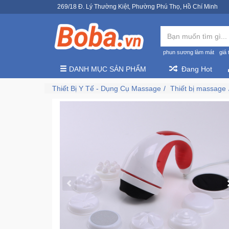
269/18 Đ. Lý Thường Kiệt, Phường Phú Thọ, Hồ Chí Minh
phun sương làm mát
giá 
DANH MỤC SẢN PHẨM
Đang Hot
Thiết Bị Y Tế - Dụng Cụ Massage
Thiết bị massage