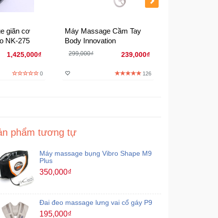
e giãn cơ
Máy Massage Cầm Tay
Máy Massage
io NK-275
Body Innovation
720
299,000₫
1,425,000₫
239,000₫
0
126
ản phẩm tương tự
Máy massage bụng Vibro Shape M9
Plus
350,000₫
Đai đeo massage lưng vai cổ gáy P9
195,000₫