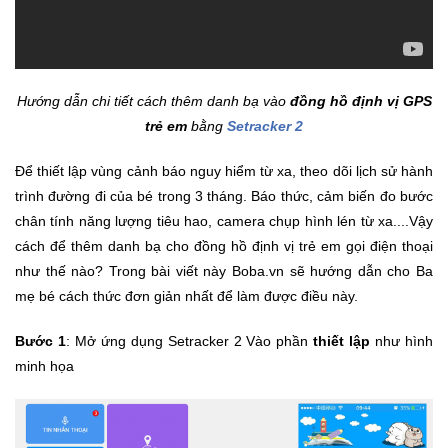
Trí
Đồ
Điện
Hướng dẫn chi tiết cách thêm danh bạ vào
đồng hồ định vị GPS
Gia
trẻ em
bằng
Setracker 2
Dụng
Để thiết lập vùng cảnh báo nguy hiểm từ xa, theo dõi lịch sử hành
Máy
trình đường đi của bé trong 3 tháng. Báo thức, cảm biến đo bước
Ảnh-
chân tính năng lượng tiêu hao, camera chụp hình lén từ xa....Vậy
Máy
cách để thêm danh bạ cho đồng hồ định vị trẻ em gọi điện thoại
bay
như thế nào? Trong bài viết này Boba.vn sẽ hướng dẫn cho Ba
flycam
mẹ bé cách thức đơn giản nhất để làm được điều này.
Đồ
Bước 1
: Mở ứng dụng Setracker 2 Vào phần
thiết lập
như hình
Chơi
minh họa
Trẻ
Em