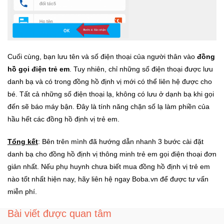
Ô
Tô
-
Cuối cùng, bạn lưu tên và số điện thoại của người thân vào
đồng
Xe
Máy
hồ gọi điện trẻ em
. Tuy nhiên, chỉ những số điện thoại được lưu
danh bạ và có trong đồng hồ định vị mới có thể liên hệ được cho
bé. Tất cả những số điện thoại lạ, không có lưu ở dạnh bạ khi gọi
Đồ
đến sẽ báo máy bận. Đây là tính năng chặn số lạ làm phiền của
chơi
công
hầu hết các đồng hồ định vị trẻ em.
nghệ
Tổng kết
: Bên trên mình đã hướng dẫn nhanh 3 bước cài đặt
danh bạ cho đồng hồ định vị thông minh trẻ em gọi điện thoại đơn
Dịch
vụ
giản nhất. Nếu phụ huynh chưa biết mua đồng hồ định vị trẻ em
-
nào tốt nhất hiện nay, hãy liên hệ ngay Boba.vn để được tư vấn
Giải
miễn phí.
pháp
-
Bài viết được quan tâm
Voucher