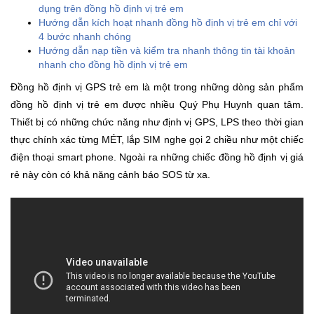
dụng trên đồng hồ định vị trẻ em
Khuyến
Hướng dẫn kích hoạt nhanh đồng hồ định vị trẻ em chỉ với
Mãi
4 bước nhanh chóng
Hướng dẫn nạp tiền và kiểm tra nhanh thông tin tài khoản
nhanh cho đồng hồ định vị trẻ em
Thiết
Đồng hồ định vị GPS trẻ em là một trong những dòng sản phẩm
bị
đồng hồ định vị trẻ em được nhiều Quý Phụ Huynh quan tâm.
âm
Thiết bị có những chức năng như định vị GPS, LPS theo thời gian
thanh
thực chính xác từng MÉT, lắp SIM nghe gọi 2 chiều như một chiếc
điện thoại smart phone. Ngoài ra những chiếc đồng hồ định vị giá
Phụ
rẻ này còn có khả năng cảnh báo SOS từ xa.
Kiện
Công
Nghệ
Tivi
-
Thiết
Bị
Giải