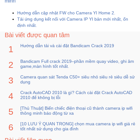
minh
Hướng dẫn cập nhật FW cho Camera YI Home 2.
Tải ứng dụng kết nối với Camera IP YI bản mới nhất, ổn
định nhất.
Bài viết được quan tâm
Hướng dẫn tải và cài đặt Bandicam Crack 2019
Bandicam Full crack 2019–phần mềm quay video, ghi âm
game,màn hình tốt nhất.
Camera quan sát Tenda C50+ siêu nhỏ siêu rẻ siêu dễ sử
dụng
Crack AutoCAD 2010 là gì? Cách cài đặt Crack AutoCAD
2010 để không bị lỗi
[Thủ Thuật] Biến chiếc điện thoại cũ thành camera ip wifi
thông minh báo động từ xa
[10 LƯU Ý QUAN TRỌNG] chọn mua camera ip wifi giá rẻ
tốt nhất sử dụng cho gia đình