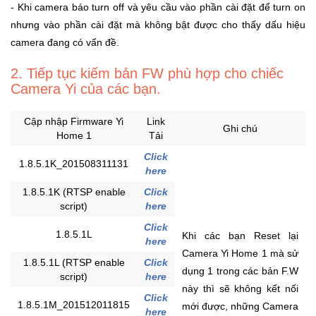
Đồng
- Khi camera báo turn off và yêu cầu vào phần cài đặt để turn on
Hồ
nhưng vào phần cài đặt mà không bật được cho thấy dấu hiệu
-
camera đang có vấn đề.
Phụ
Kiện
2. Tiếp tục kiếm bản FW phù hợp cho chiếc
Camera Yi của các bạn.
Nhà
Cửa
Cập nhập Firmware Yi
Link
Ghi chú
Và
Home 1
Tải
Đời
Click
Sống
1.8.5.1K_201508311131
here
1.8.5.1K (RTSP enable
Click
Máy
script)
here
Tính
Click
-
1.8.5.1L
Khi các bạn Reset lại
here
Thiết
Camera Yi Home 1 mà sử
Bị
1.8.5.1L (RTSP enable
Click
dụng 1 trong các bản F.W
Văn
script)
here
này thì sẽ không kết nối
Phòng
Click
1.8.5.1M_201512011815
mới được, những Camera
here