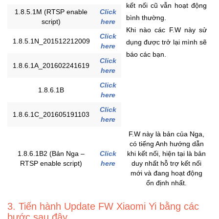
kết nối cũ vẫn hoạt động
Sức
1.8.5.1M (RTSP enable
Click
bình thường.
Khỏe
script)
here
-
Khi nào các F.W này sử
Click
Làm
1.8.5.1N_201512212009
dụng được trở lại mình sẽ
here
Đẹp
báo các bạn.
Click
1.8.6.1A_201602241619
here
Thiết
Click
Bị
1.8.6.1B
here
Y
Tế
Click
1.8.6.1C_201605191103
-
here
Dụng
F.W này là bản của Nga,
Cụ
có tiếng Anh hướng dẫn
Massage
1.8.6.1B2 (Bản Nga –
Click
khi kết nối, hiện tại là bản
RTSP enable script)
here
duy nhất hỗ trợ kết nối
mới và đang hoạt động
Thể
ổn định nhất.
Thao
-
3. Tiến hành Update FW Xiaomi Yi bằng các
Dã
bước sau đây.
Ngoại