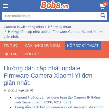
×
0
Đăng
nhập
Camera ip wifi thông minh
Hỗ trợ kỹ thuật
/
Hướng dẫn cập nhật update Firmware Camera Xiaomi Yi đơn
Đăng
giản nhất.
ký
TIN TỨC
CẨM NANG MUA SẮM
HỖ TRỢ KỸ THUẬT
DỊCH VỤ
HỎI ĐÁP
Trang
Chủ
Hướng dẫn cập nhật update
Firmware Camera Xiaomi Yi đơn
Đang
giản nhất.
Hot
24-10-2017
Ngô Văn Vũ
Bán
[Siepem] Hướng dẫn sử dụng toàn tập Camera IP thông
Chạy
minh Siepem 6203, 6206, 6211, 6231
Hướng dẫn cách kết nối camera ip wifi siempem khi không