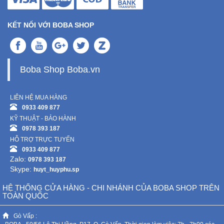
KẾT NỐI VỚI BOBA SHOP
Boba Shop Boba.vn
LIÊN HỆ MUA HÀNG
0933 409 877
KỸ THUẬT - BẢO HÀNH
0978 393 187
HỖ TRỢ TRỰC TUYẾN
0933 409 877
Zalo:
0978 393 187
Skype:
huyt_huyphu.sp
HỆ THỐNG CỬA HÀNG - CHI NHÁNH CỦA BOBA SHOP TRÊN
TOÀN QUỐC
Gò Vấp :