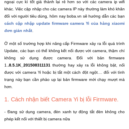
ngoại cực kì tốt giá thành lại rẻ hơn so với các camera ip wifi
Trí
khác. Việc cập nhập cho các camera IP này thường làm khó khăn
đối với người tiêu dùng, hôm nay boba.vn sẽ hướng dẫn các bạn
Đồ
cách cập nhập update firmware camera Yi của hàng xiaomi
Điện
đơn giản nhất
.
Gia
Dụng
Ở một số trường hợp khi nâng cấp Firmware xảy ra lỗi quá trình
Update, các bạn có thể không kết nối được với camera, thậm chí
Máy
không sử dụng được camera. Đối với bản firmware
Ảnh-
1.
.8.5.1K_201508311131
thường hay xảy ra lỗi không bật, nối
Máy
được với camera Yi hoặc bị tắt một cách đột ngột.... đối với tình
bay
trạng này bạn cần phảo up lại bản firmware mới chạy mượt mà
flycam
hơn.
Đồ
1. Cách nhận biết Camera Yi bị lỗi Firmware.
Chơi
Trẻ
- Đang sử dụng camera, đèn xanh tự động tắt đèn không cho
Em
phép kết nối với thiết bị camera nữa