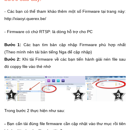
- Các bạn có thể tham khảo thêm một số Firmware tại trang này:
Ô
http://xiaoyi.querex.be/
Tô
-
- Firmware có chứ RTSP: là dòng hỗ trợ cho PC
Xe
Máy
Bước 1:
Các bạn tìm bản cập nhập Firmware phù hợp nhất
(Theo mình nên tải bản tiếng Nga để cập nhập)
Đồ
Bước 2:
Khi tải Firmware về các bạn tiến hành giải nén file sau
chơi
đó coppy file vào thẻ nhớ
công
nghệ
Dịch
vụ
-
Giải
Trong bước 2 thực hiện như sau:
pháp
-
-
Bạn cẩn tải đúng file firmware cần cập nhật vào thư mục rồi tiên
Voucher