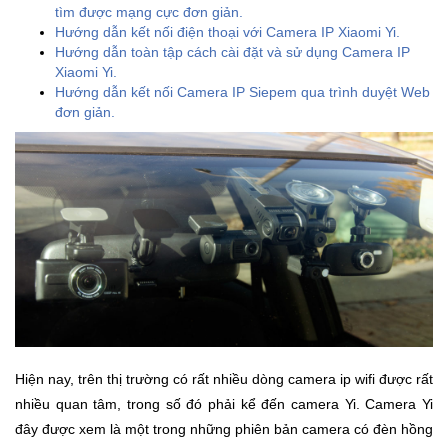
tìm được mạng cực đơn giản.
Khuyến
Hướng dẫn kết nối điện thoại với Camera IP Xiaomi Yi.
Mãi
Hướng dẫn toàn tập cách cài đặt và sử dụng Camera IP
Xiaomi Yi.
Hướng dẫn kết nối Camera IP Siepem qua trình duyệt Web
đơn giản.
Thiết
bị
âm
thanh
Phụ
Kiện
Công
Nghệ
Tivi
Hiện nay, trên thị trường có rất nhiều dòng camera ip wifi được rất
-
Thiết
nhiều quan tâm, trong số đó phải kể đến camera Yi. Camera Yi
Bị
đây được xem là một trong những phiên bản camera có đèn hồng
Giải