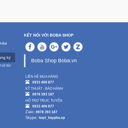
KẾT NỐI VỚI BOBA SHOP
Boba
ng ký
Boba Shop Boba.vn
 cứ lúc
LIÊN HỆ MUA HÀNG
0933 409 877
KỸ THUẬT - BẢO HÀNH
0978 393 187
HỖ TRỢ TRỰC TUYẾN
0933 409 877
Zalo:
0978 393 187
Skype:
huyt_huyphu.sp