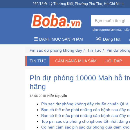
269/18 Đ. Lý Thường Kiệt, Phường Phú Thọ, Hồ Chí Minh
phun sương làm mát
giá 
DANH MỤC SẢN PHẨM
Đang Hot
Pin sạc dự phòng không dây
Tin Tức
Pin dự phòn
TIN TỨC
CẨM NANG MUA SẮM
HỎI ĐÁP
Pin dự phòng 10000 Mah hỗ t
hãng
12-06-2018
Hiền Nguyễn
Pin sạc dự phòng không dây chuẩn chuẩn QI là 
Bạn có thể mắc phải những căn bệnh sau đây nế
Bạn có thể mắc phải những căn bệnh sau đây nế
Top pin sạc dự phòng cho iphone tốt nhất đáng
Có nên cắm sạc pin sạc dự phòng qua đêm khôn