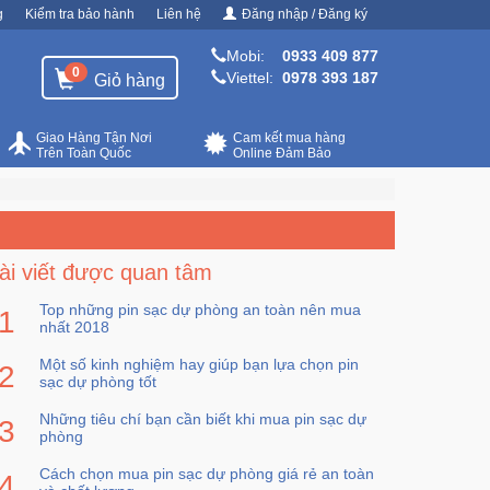
g
Kiểm tra bảo hành
Liên hệ
Đăng nhập / Đăng ký
Mobi:
0933 409 877
0
Viettel:
0978 393 187
Giỏ hàng
Giao Hàng Tận Nơi
Cam kết mua hàng
Trên Toàn Quốc
Online Đảm Bảo
ài viết được quan tâm
Top những pin sạc dự phòng an toàn nên mua
nhất 2018
Một số kinh nghiệm hay giúp bạn lựa chọn pin
sạc dự phòng tốt
Những tiêu chí bạn cần biết khi mua pin sạc dự
phòng
Cách chọn mua pin sạc dự phòng giá rẻ an toàn