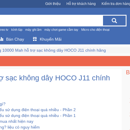
Giới thiệu
Hỗ trợ khách hàng
Kiểm tra đơn hàn
treo tv
kính lúp
máy ghi âm
máy chơi game cầm tay
Micro cho điện thoại
Bán Chạy
Khuyến Mãi
g 10000 Mah hỗ trợ sạc không dây HOCO J11 chính hãng
B
rợ sạc không dây HOCO J11 chính
gì?
u sử dụng điện thoại quá nhiều - Phần 2
u sử dụng điện thoại quá nhiều - Phần 1
 mua nhất hiện nay
g? liệu có nguy hiểm