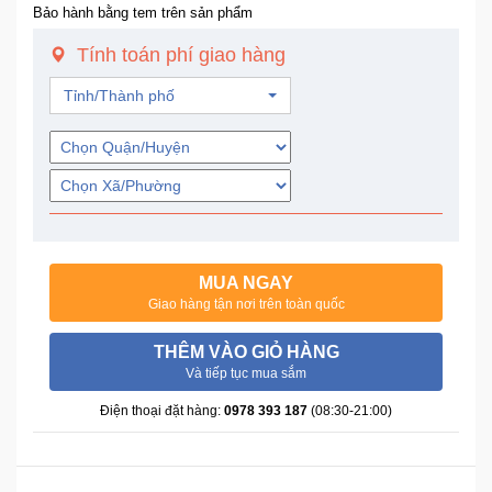
Bảo hành bằng tem trên sản phẩm
Trí
Tính toán phí giao hàng
Đồ
Tỉnh/Thành phố
Điện
Gia
Dụng
Máy
Ảnh-
Máy
bay
MUA NGAY
flycam
Giao hàng tận nơi trên toàn quốc
THÊM VÀO GIỎ HÀNG
Đồ
Và tiếp tục mua sắm
Chơi
Trẻ
Điện thoại đặt hàng:
0978 393 187
(08:30-21:00)
Em