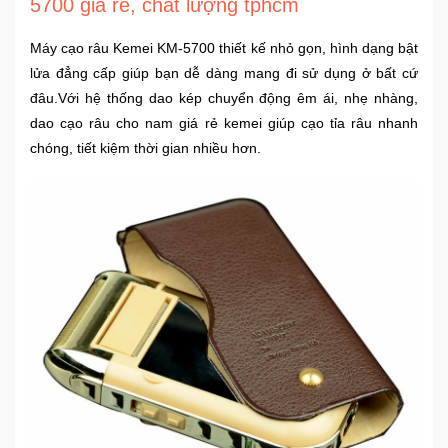
5700 giá rẻ, chất lượng tphcm
Sức
Khỏe
Máy cạo râu Kemei KM-5700 thiết kế nhỏ gọn, hình dạng bật
-
lửa đẳng cấp giúp bạn dễ dàng mang đi sử dụng ở bất cứ
Làm
đâu.Với hệ thống dao kép chuyển động êm ái, nhẹ nhàng,
Đẹp
dao cạo râu cho nam giá rẻ kemei giúp cạo tỉa râu nhanh
chóng, tiết kiệm thời gian nhiều hơn.
Thiết
Bị
Y
Tế
-
Dụng
Cụ
Massage
Thể
Thao
-
Dã
Ngoại