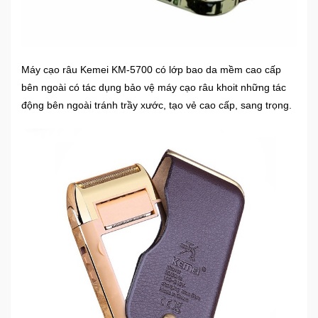
Ô
Tô
-
Máy cạo râu Kemei KM-5700 có lớp bao da mềm cao cấp
Xe
bên ngoài có tác dụng bảo vệ máy cạo râu khoit những tác
Máy
động bên ngoài tránh trầy xước, tạo vẻ cao cấp, sang trọng.
Đồ
chơi
công
nghệ
Dịch
vụ
-
Giải
pháp
-
Voucher