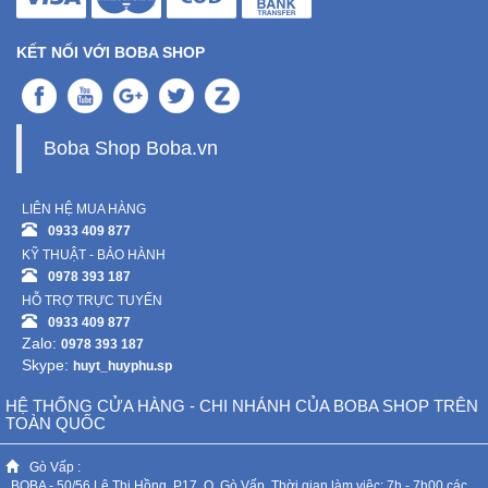
KẾT NỐI VỚI BOBA SHOP
Boba Shop Boba.vn
LIÊN HỆ MUA HÀNG
0933 409 877
KỸ THUẬT - BẢO HÀNH
0978 393 187
HỖ TRỢ TRỰC TUYẾN
0933 409 877
Zalo:
0978 393 187
Skype:
huyt_huyphu.sp
HỆ THỐNG CỬA HÀNG - CHI NHÁNH CỦA BOBA SHOP TRÊN
TOÀN QUỐC
Gò Vấp :
BOBA - 50/56 Lê Thị Hồng, P17, Q. Gò Vấp. Thời gian làm việc: 7h - 7h00 các