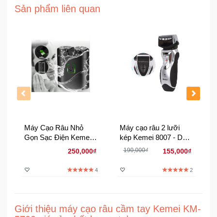
Đồng
Sản phẩm liên quan
Hồ
-
Phụ
Kiện
Nhà
Cửa
Và
Đời
Sống
Máy Cạo Râu Nhỏ
Máy cạo râu 2 lưỡi
Máy
Gọn Sạc Điện Kemei
kép Kemei 8007 - Dễ
W301
đẩy không nhai
Tính
190,000₫
250,000₫
155,000₫
-
Thiết
4
2
Bị
Văn
Phòng
Giới thiệu máy cạo râu cầm tay Kemei KM-