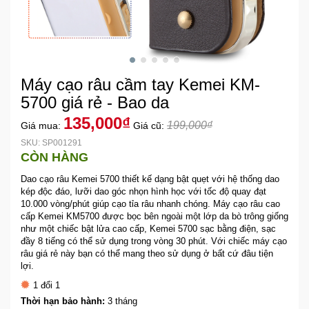
Khuyến
Mãi
Máy cạo râu cầm tay Kemei KM-
Thiết
bị
5700 giá rẻ - Bao da
âm
135,000₫
199,000₫
Giá mua:
Giá cũ:
thanh
SKU: SP001291
CÒN HÀNG
Phụ
Dao cạo râu Kemei 5700 thiết kế dạng bật quẹt với hệ thống dao
Kiện
kép độc đáo, lưỡi dao góc nhọn hình học với tốc độ quay đạt
Công
10.000 vòng/phút giúp cạo tỉa râu nhanh chóng. Máy cạo râu cao
Nghệ
cấp Kemei KM5700 được bọc bên ngoài một lớp da bò trông giống
như một chiếc bật lửa cao cấp, Kemei 5700 sạc bằng điện, sạc
đầy 8 tiếng có thể sử dụng trong vòng 30 phút. Với chiếc máy cạo
Tivi
râu giá rẻ này bạn có thể mang theo sử dụng ở bất cứ đâu tiện
-
lợi.
Thiết
1 đổi 1
Bị
Thời hạn bảo hành:
3 tháng
Giải