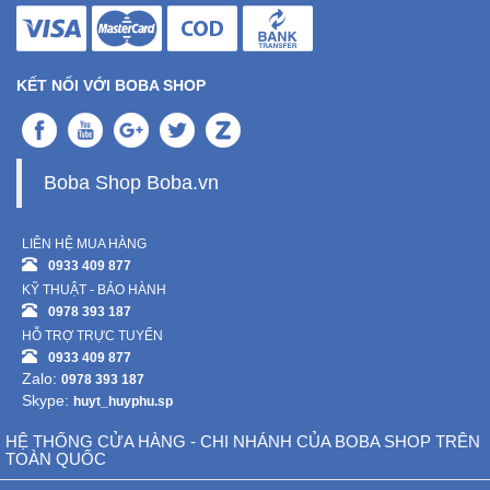
KẾT NỐI VỚI BOBA SHOP
Boba Shop Boba.vn
LIÊN HỆ MUA HÀNG
0933 409 877
KỸ THUẬT - BẢO HÀNH
0978 393 187
HỖ TRỢ TRỰC TUYẾN
0933 409 877
Zalo:
0978 393 187
Skype:
huyt_huyphu.sp
HỆ THỐNG CỬA HÀNG - CHI NHÁNH CỦA BOBA SHOP TRÊN
TOÀN QUỐC