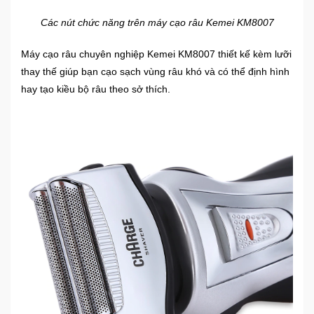
Các nút chức năng trên máy cạo râu Kemei KM8007
Ô
Tô
Máy cạo râu chuyên nghiệp Kemei KM8007 thiết kế kèm lưỡi
-
thay thế giúp bạn cạo sạch vùng râu khó và có thể định hình
Xe
hay tạo kiều bộ râu theo sở thích.
Máy
Đồ
chơi
công
nghệ
Dịch
vụ
-
Giải
pháp
-
Voucher