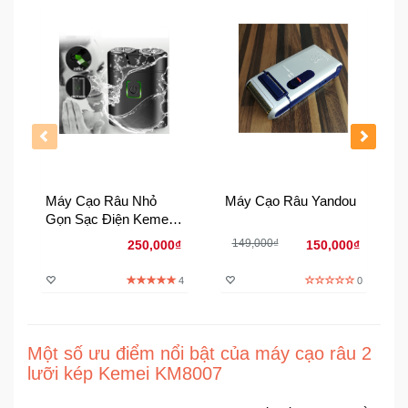
Đồng
Hồ
-
Phụ
Kiện
Nhà
Cửa
Và
Đời
Máy Cạo Râu Nhỏ
Máy Cạo Râu Yandou
Sống
Gọn Sạc Điện Kemei
W301
149,000₫
250,000₫
150,000₫
Máy
Tính
4
0
-
Thiết
Bị
Một số ưu điểm nổi bật của máy cạo râu 2
Văn
lưỡi kép Kemei KM8007
Phòng