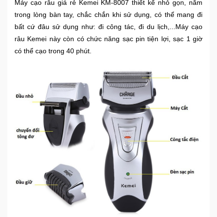
Máy cạo râu giá rẻ Kemei KM-8007 thiết kế nhỏ gọn, nằm
Sức
trong lòng bàn tay, chắc chắn khi sử dụng, có thể mang đi
Khỏe
bất cứ đâu sử dụng như: đi công tác, đi du lịch,...Máy cạo
-
Làm
râu Kemei này còn có chức năng sạc pin tiện lợi, sạc 1 giờ
Đẹp
có thể cạo trong 40 phút.
Thiết
Bị
Y
Tế
-
Dụng
Cụ
Massage
Thể
Thao
-
Dã
Ngoại