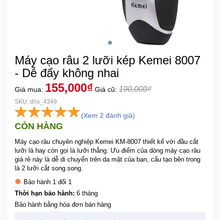
Khuyến
Mãi
Máy cạo râu 2 lưỡi kép Kemei 8007
Thiết
bị
- Dễ đẩy không nhai
âm
155,000₫
190,000₫
Giá mua:
Giá cũ:
thanh
SKU: dhs_4349
(Xem 2 đánh giá)
Phụ
CÒN HÀNG
Kiện
Công
Máy cạo râu chuyên nghiệp Kemei KM-8007 thiết kế với đầu cắt
Nghệ
lưỡi lá hay còn gọi là lưỡi thẳng. Ưu điểm của dòng máy cạo râu
giá rẻ này là dễ di chuyển trên da mặt của bạn, cấu tạo bên trong
là 2 lưỡi cắt song song.
Tivi
Bảo hành 1 đổi 1
-
Thời hạn bảo hành:
6 tháng
Thiết
Bảo hành bằng hóa đơn bán hàng
Bị
Giải