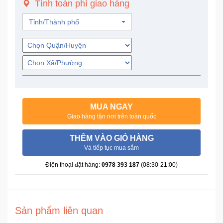
Tính toán phí giao hàng
Trí
Tỉnh/Thành phố
Đồ
Điện
Gia
Dụng
Máy
Ảnh-
MUA NGAY
Máy
Giao hàng tận nơi trên toàn quốc
bay
flycam
THÊM VÀO GIỎ HÀNG
Và tiếp tục mua sắm
Đồ
Điện thoại đặt hàng:
0978 393 187
(08:30-21:00)
Chơi
Trẻ
Em
Sản phẩm liên quan