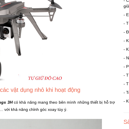
- C
gi
- 
- 
- 
- 
- 
- 
- 
- 
- 
ác vật dụng nhỏ khi hoạt động
- 
- 
ugs 3H
có khả năng mang theo bên mình những thiết bị hỗ trợ
 với khả năng chỉnh góc xoay tùy ý.
S