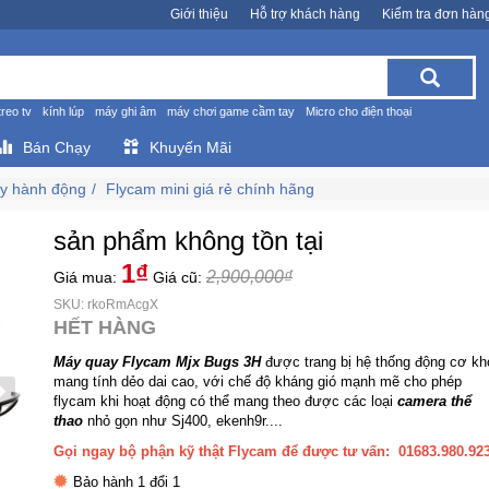
Giới thiệu
Hỗ trợ khách hàng
Kiểm tra đơn hàn
treo tv
kính lúp
máy ghi âm
máy chơi game cầm tay
Micro cho điện thoại
Bán Chạy
Khuyến Mãi
ay hành động
Flycam mini giá rẻ chính hãng
sản phẩm không tồn tại
1₫
2,900,000₫
Giá mua:
Giá cũ:
SKU: rkoRmAcgX
HẾT HÀNG
Máy quay Flycam Mjx Bugs 3H
được trang bị hệ thống động cơ kh
mang tính dẻo dai cao, với chế độ kháng gió mạnh mẽ cho phép
flycam khi hoạt động có thể mang theo được các loại
camera thể
thao
nhỏ gọn như Sj400, ekenh9r....
Gọi ngay bộ phận kỹ thật Flycam để được tư vấn: 01683.980.92
Bảo hành 1 đổi 1