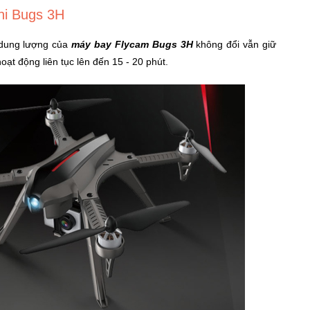
ni Bugs 3H
 dung lượng của
máy bay Flycam Bugs 3H
không đổi vẫn giữ
t động liên tục lên đến 15 - 20 phút.