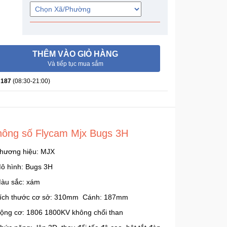
THÊM VÀO GIỎ HÀNG
Và tiếp tục mua sắm
 187
(08:30-21:00)
hông số Flycam Mjx Bugs 3H
Thương hiệu: MJX
Mô hình: Bugs 3H
Màu sắc: xám
Kích thước cơ sở: 310mm Cánh: 187mm
Động cơ: 1806 1800KV không chổi than