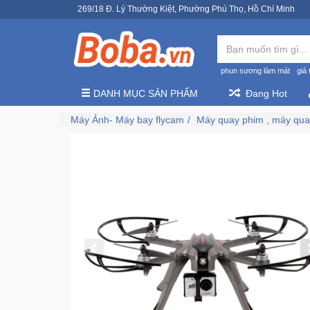
269/18 Đ. Lý Thường Kiệt, Phường Phú Thọ, Hồ Chí Minh
phun sương làm mát
giá 
DANH MỤC SẢN PHẨM
Đang Hot
Máy Ảnh- Máy bay flycam
Máy quay phim , máy qu