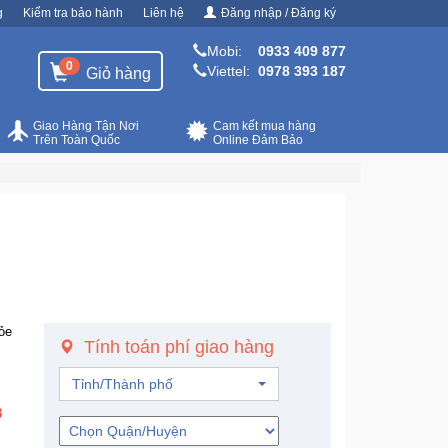
g
Kiểm tra bảo hành
Liên hệ
Đăng nhập / Đăng ký
Mobi:
0933 409 877
0
Viettel:
0978 393 187
Giỏ hàng
Giao Hàng Tận Nơi
Cam kết mua hàng
Trên Toàn Quốc
Online Đảm Bảo
ỏe
Tính toán phí giao hàng
Tỉnh/Thành phố
3