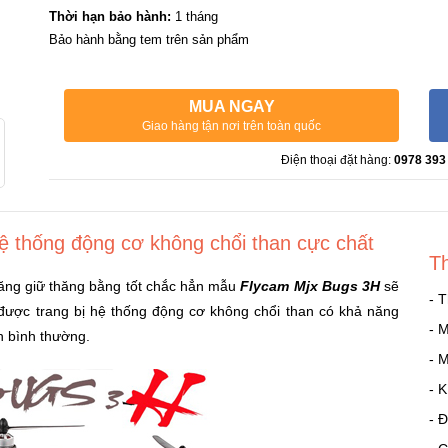
Thời hạn bảo hành:
1 tháng
Bảo hành bằng tem trên sản phẩm
MUA NGAY
Giao hàng tận nơi trên toàn quốc
Điện thoại đặt hàng:
0978 393
ệ thống động cơ không chổi than cực chất
T
ăng giữ thăng bằng tốt chắc hẳn mẫu
Flycam Mjx Bugs 3H
sẽ
- 
H được trang bị hệ thống động cơ không chổi than có khả năng
- 
h bình thường.
- 
- 
- 