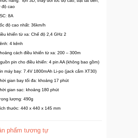
hức năng: lộn 3D, thay đổi tốc độ cao, bật tắt đèn,
ữ độ cao
ESC: 8A
Tốc độ cao nhất: 36km/h
Điều khiển từ xa: Chế độ 2,4 GHz 2
Kênh: 4 kênh
Khoảng cách điều khiển từ xa: 200 – 300m
Nguồn pin cho điều khiển: 4 pin AA (không bao gồm)
Pin máy bay: 7.4V 1800mAh Li-po (jack cắm XT30)
Thời gian bay tối đa: khoảng 17 phút
Thời gian sạc: khoảng 180 phút
Trọng lượng: 490g
Kích thước: 440 x 440 x 145 mm
ản phẩm tương tự