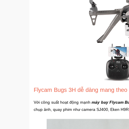
Flycam Bugs 3H dễ dàng mang theo c
Với công suất hoạt động mạnh
máy bay Flycam B
chụp ảnh, quay phim như camera SJ400, Eken H9R...