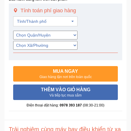
Trí
Tính toán phí giao hàng
Đồ
Tỉnh/Thành phố
Điện
Gia
Dụng
Máy
Ảnh-
Máy
MUA NGAY
bay
Giao hàng tận nơi trên toàn quốc
flycam
THÊM VÀO GIỎ HÀNG
Và tiếp tục mua sắm
Đồ
Chơi
Điện thoại đặt hàng:
0978 393 187
(08:30-21:00)
Trẻ
Em
Trải nghiệm cùng máy bay điều khiển từ xa