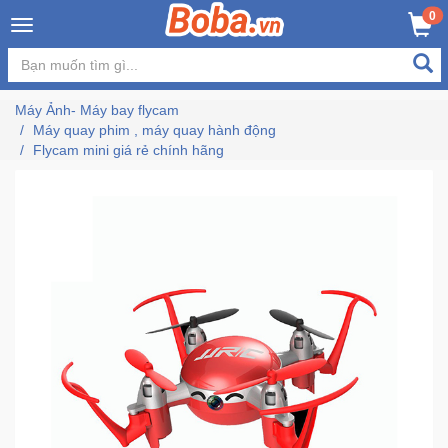
×
0
MUA NGAY
GIỎ HÀNG
Đăng
nhập
Máy Ảnh- Máy bay flycam
/
Máy quay phim , máy quay hành động
Đăng
Flycam mini giá rẻ chính hãng
ký
Trang
Chủ
Đang
Hot
Bán
Chạy