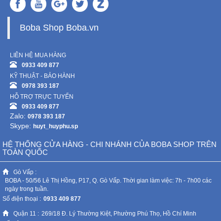
Boba Shop Boba.vn
LIÊN HỆ MUA HÀNG
0933 409 877
KỸ THUẬT - BẢO HÀNH
0978 393 187
HỖ TRỢ TRỰC TUYẾN
0933 409 877
Zalo:
0978 393 187
Skype:
huyt_huyphu.sp
HỆ THỐNG CỬA HÀNG - CHI NHÁNH CỦA BOBA SHOP TRÊN
TOÀN QUỐC
Gò Vấp :
BOBA - 50/56 Lê Thị Hồng, P17, Q. Gò Vấp. Thời gian làm việc: 7h - 7h00 các
ngày trong tuần.
Số điện thoại :
0933 409 877
Quận 11 :
269/18 Đ. Lý Thường Kiệt, Phường Phú Thọ, Hồ Chí Minh