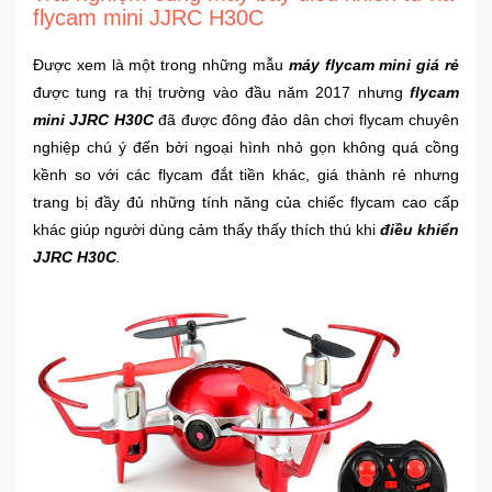
Đồng
flycam mini JJRC H30C
Hồ
-
Được xem là một trong những mẫu
máy flycam mini giá rẻ
Phụ
được tung ra thị trường vào đầu năm 2017 nhưng
flycam
Kiện
mini JJRC H30C
đã được đông đảo dân chơi flycam chuyên
nghiệp chú ý đến bởi ngoại hình nhỏ gọn không quá cồng
Nhà
kềnh so với các flycam đắt tiền khác, giá thành rẻ nhưng
Cửa
trang bị đầy đủ những tính năng của chiếc flycam cao cấp
Và
Đời
khác giúp người dùng cảm thấy thấy thích thú khi
điều khiển
Sống
JJRC H30C
.
Máy
Tính
-
Thiết
Bị
Văn
Phòng