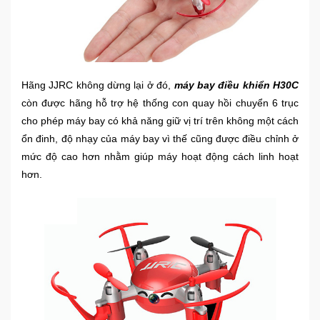
Ô
Tô
-
Xe
Hãng JJRC không dừng lại ở đó,
máy bay điều khiển H30C
Máy
còn được hãng hỗ trợ hệ thống con quay hồi chuyển 6 trục
cho phép máy bay có khả năng giữ vị trí trên không một cách
Đồ
ổn đinh, độ nhạy của máy bay vì thế cũng được điều chỉnh ở
chơi
mức độ cao hơn nhằm giúp máy hoạt động cách linh hoạt
công
hơn.
nghệ
Dịch
vụ
-
Giải
pháp
-
Voucher