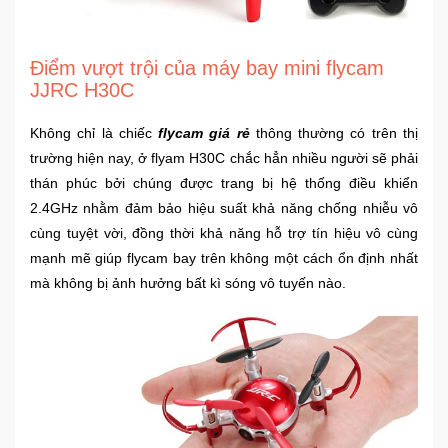
Sức
Khỏe
-
Điểm vượt trội của máy bay mini flycam
Làm
JJRC H30C
Đẹp
Không chỉ là chiếc
flycam giá rẻ
thông thường có trên thị
Thiết
trường hiện nay, ở flyam H30C chắc hẳn nhiều người sẽ phải
Bị
thán phúc bởi chúng được trang bị hệ thống điều khiển
Y
2.4GHz nhằm đảm bảo hiệu suất khả năng chống nhiễu vô
Tế
cùng tuyệt vời, đồng thời khả năng hỗ trợ tín hiệu vô cùng
-
mạnh mẽ giúp flycam bay trên không một cách ổn định nhất
Dụng
Cụ
mà không bị ảnh hưởng bất kì sóng vô tuyến nào.
Massage
Thể
Thao
-
Dã
Ngoại