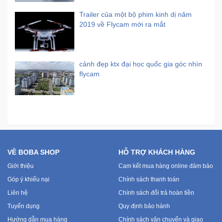
Trailer của một bộ phim kinh dị năm
2019 về Flycam mới ra mắt
cảnh đẹp ktx đại học quốc gia góc nhìn
flycam
VỀ BOBA SHOP
HỖ TRỢ KHÁCH HÀNG
Giới thiệu
Cam kết mua hàng online đảm bảo
Góp ý khiếu nại
Chính sách thanh toán
Liên hệ
Chính sách đổi trả hoàn tiền
Tuyển dụng
Quy định bảo hành
Hướng dẫn mua hàng
Chính sách vận chuyển và giao