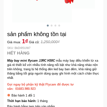
Khuyến
Mãi
Thiết
sản phẩm không tồn tại
bị
âm
1₫
1,250,000₫
Giá mua:
Giá cũ:
thanh
SKU: BkDi95UW7
HẾT HÀNG
Phụ
Máy bay mini flycam JJRC H30C
mẫu máy bay điều khiển từ xa
Kiện
giá rẻ thiết kế với nhiều tính năng nổi bật như khả năng nhào nộn
Công
trên không, trang bị hệ thống đèn led bay ban đêm, khả năng giữ
Nghệ
thăng bằng tốt giúp người dùng quay ghi hình một cách chân thực
nhất.
Gọi ngay bộ phận kỹ thật Flycam để được tư
Tivi
vấn: 01683.980.923
-
Bảo hành 1 đổi 1
Thiết
Bị
Thời hạn bảo hành:
1 tháng
Giải
Bảo hành bằng tem trên sản phẩm