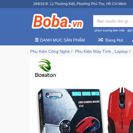
269/18 Đ. Lý Thường Kiệt, Phường Phú Thọ, Hồ Chí Minh
phun sương làm mát
giá 
DANH MỤC SẢN PHẨM
Đang Hot
Phụ Kiện Công Nghệ
Phụ Kiện Máy Tính , Laptop