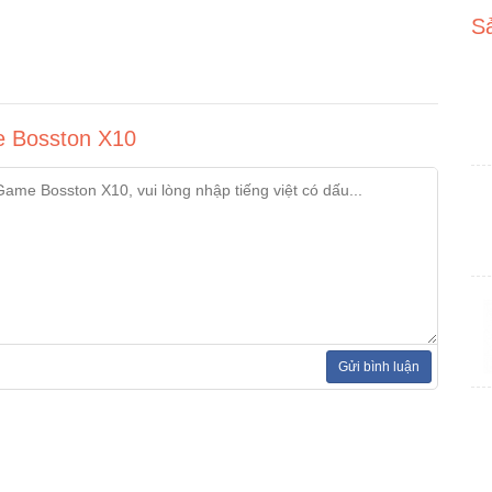
S
e Bosston X10
Gửi bình luận