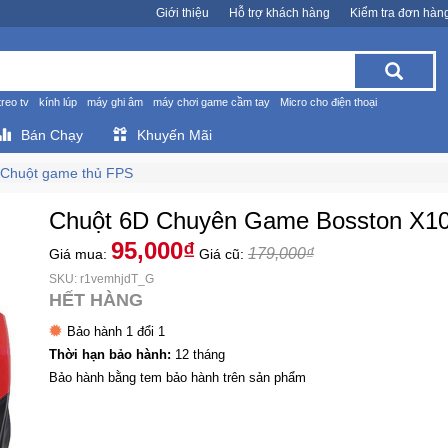
Giới thiệu
Hỗ trợ khách hàng
Kiểm tra đơn hàn
treo tv
kính lúp
máy ghi âm
máy chơi game cầm tay
Micro cho điện thoại
Bán Chạy
Khuyến Mãi
Chuột game thủ FPS
Chuột 6D Chuyên Game Bosston X1
95,000₫
179,000₫
Giá mua:
Giá cũ:
SKU: r1vemhjdT_G
HẾT HÀNG
Bảo hành 1 đổi 1
Thời hạn bảo hành:
12 tháng
Bảo hành bằng tem bảo hành trên sản phẩm