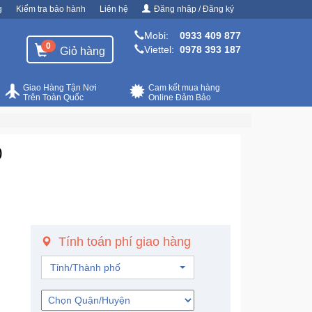
g
Kiểm tra bảo hành
Liên hệ
Đăng nhập / Đăng ký
Mobi:
0933 409 877
0
Viettel:
0978 393 187
Giỏ hàng
Giao Hàng Tận Nơi
Cam kết mua hàng
Trên Toàn Quốc
Online Đảm Bảo
0
Tính toán phí giao hàng
Tỉnh/Thành phố