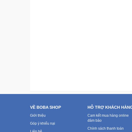
VỀ BOBA SHOP
HỖ TRỢ KHÁCH HÀN
Giới thiệu
Cam kết mua hàng online
đảm bảo
Góp ý khiếu nại
Chính sách thanh toán
Liên hệ