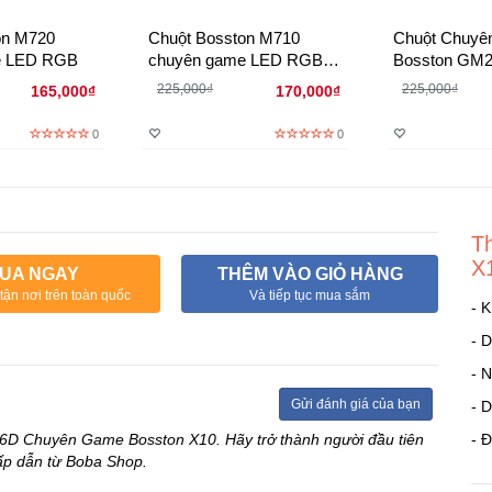
on M720
Chuột Bosston M710
Chuột Chuy
e LED RGB
chuyên game LED RGB
Bosston GM2
ấn tượng
hãng
225,000₫
225,000₫
165,000₫
170,000₫
0
0
T
X
UA NGAY
THÊM VÀO GIỎ HÀNG
tận nơi trên toàn quốc
Và tiếp tục mua sắm
- 
- 
- 
Gửi đánh giá của bạn
- 
t 6D Chuyên Game Bosston X10. Hãy trở thành người đầu tiên
- Đ
ấp dẫn từ Boba Shop.