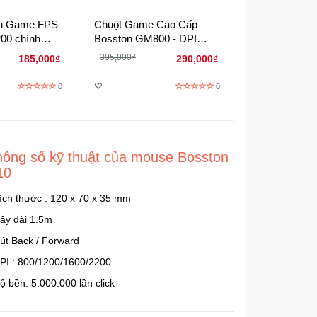
ên Game FPS
Chuột Game Cao Cấp
Chuột Game 
00 chính
Bosston GM800 - DPI
Bosston GM9
4000 Hàng chính hãng
Hỗ Trợ 6 Ph
395,000₫
530,000₫
185,000₫
290,000₫
Chuyên Biệt
0
0
hông số kỹ thuật của mouse Bosston
10
Kích thước : 120 x 70 x 35 mm
Dây dài 1.5m
Nút Back / Forward
DPI : 800/1200/1600/2200
ộ bền: 5.000.000 lần click