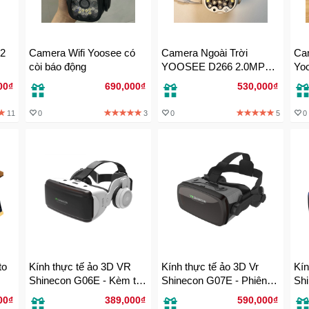
 2
Camera Wifi Yoosee có
Camera Ngoài Trời
Cam
còi báo động
YOOSEE D266 2.0MP
Yo
bắt wifi siêu khỏe
MP
00₫
690,000₫
530,000₫
sắc
11
0
3
0
5
0
to
Kính thực tế ảo 3D VR
Kính thực tế ảo 3D Vr
Kín
Shinecon G06E - Kèm tai
Shinecon G07E - Phiên
Shi
inch
nghe
bản 2019
ng
00₫
389,000₫
590,000₫