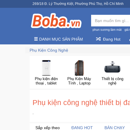
269/18 Đ. Lý Thường Kiệt, Phường Phú Thọ, Hồ Chí Minh
phun sương làm mát
giá 
DANH MỤC SẢN PHẨM
Đang Hot
Phụ Kiện Công Nghệ
Phụ kiện điện
Phụ Kiện Máy
Thiết bị công
thoại , tablet
Tính , Laptop
nghệ
Phụ kiện công nghệ thiết bị đ
.
Sắp xếp theo
ĐANG HOT
BÁN CHẠY