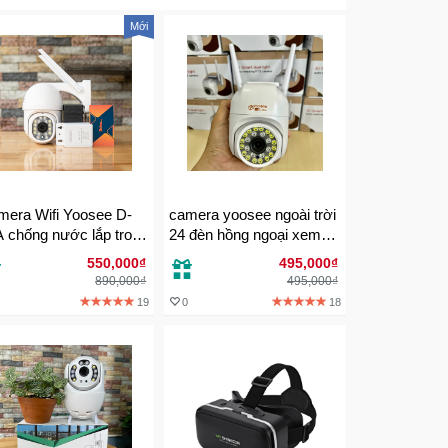
Mới
era Wifi Yoosee D-
camera yoosee ngoài trời
 chống nước lắp trong
24 đèn hồng ngoại xem
 hay ngoài trời đều
ban đêm có màu
550,000₫
495,000₫
ợc
890,000₫
495,000₫
19
0
18