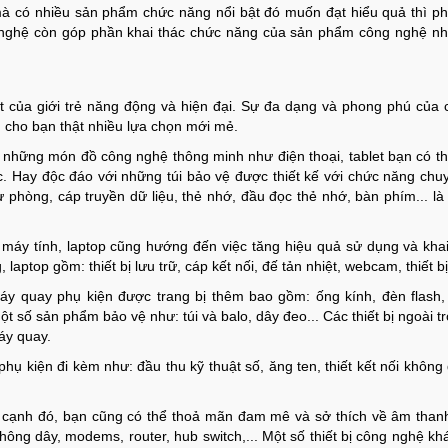
à có nhiều sản phẩm chức năng nổi bật đó muốn đạt hiểu quả thì ph
g nghệ còn góp phần khai thác chức năng của sản phẩm công nghệ nh
ết của giới trẻ năng động và hiện đại. Sự đa dạng và phong phú của
 cho bạn thật nhiều lựa chọn mới mẻ.
ệ những món đồ công nghệ thông minh như điện thoại, tablet bạn có t
c. Hay độc đáo với những túi bảo vệ được thiết kế với chức năng ch
ự phòng, cáp truyền dữ liệu, thẻ nhớ, đầu đọc thẻ nhớ, bàn phím... l
 máy tính, laptop cũng hướng đến việc tăng hiệu quả sử dụng và kha
laptop gồm: thiết bị lưu trữ, cáp kết nối, đế tản nhiệt, webcam, thiết b
áy quay phụ kiện được trang bị thêm bao gồm: ống kính, đèn flash, k
số sản phẩm bảo vệ như: túi và balo, dây đeo... Các thiết bị ngoài tr
áy quay.
 phụ kiện đi kèm như: đầu thu kỹ thuật số, ăng ten, thiết kết nối khôn
 cạnh đó, bạn cũng có thể thoả mãn đam mê và sở thích về âm thanh v
ị không dây, modems, router, hub switch,... Một số thiết bị công nghệ 