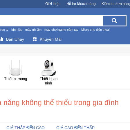
Giới thiệu
Hỗ trợ khách hàng
Kiểm tra đơn hàn
treo tv
kính lúp
máy ghi âm
máy chơi game cầm tay
Micro cho điện thoại
Bán Chạy
Khuyến Mãi
Thiết bị mạng
Thiết bị an
ninh
a năng không thể thiếu trong gia đình
GIÁ THẤP ĐẾN CAO
GIÁ CAO ĐẾN THẤP