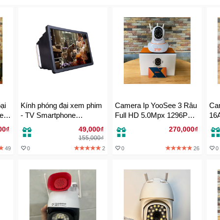
ại
Kính phóng đại xem phim
Camera Ip YooSee 3 Râu
Cam
ten
- TV Smartphone
Full HD 5.0Mpx 1296P
16A
g
Magnifier xem phim
Tiếng Việt Mới 2022
nhà
00₫
49,000₫
270,000₫
phong cách hoài cổ
đư
155,000₫
49
0
2
0
26
0