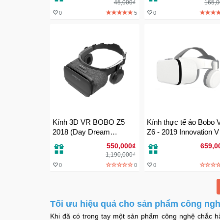
45,000₫
165,
0
5
0
Kính 3D VR BOBO Z5
Kính thực tế ảo Bobo 
2018 (Day Dream
Z6 - 2019 Innovation 
Version)
Headset - Tai nghe kết
550,000₫
659,0
Bluetooth
1,190,000₫
0
0
0
Tối ưu hiệu quả cho sản phẩm công ngh
Khi đã có trong tay một sản phẩm công nghệ chắc h