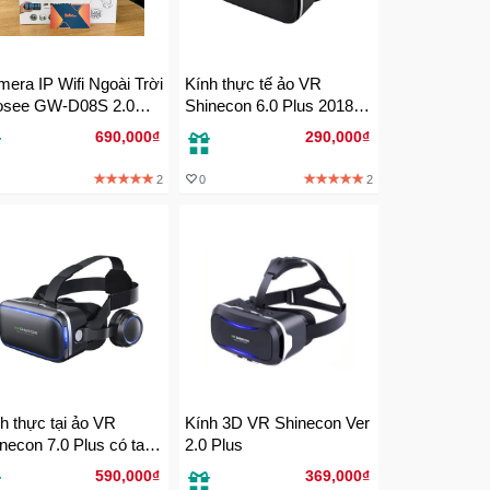
era IP Wifi Ngoài Trời
Kính thực tế ảo VR
osee GW-D08S 2.0
Shinecon 6.0 Plus 2018 -
 - Ban đêm có màu
Chính hãng
690,000₫
290,000₫
 nét
2
0
2
h thực tại ảo VR
Kính 3D VR Shinecon Ver
necon 7.0 Plus có tai
2.0 Plus
he
590,000₫
369,000₫