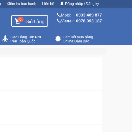
g
Kiểm tra bảo hành
Liên hệ
Đăng nhập / Đăng ký
Mobi:
0933 409 877
0
Viettel:
0978 393 187
Giỏ hàng
Giao Hàng Tận Nơi
Cam kết mua hàng
Trên Toàn Quốc
Online Đảm Bảo