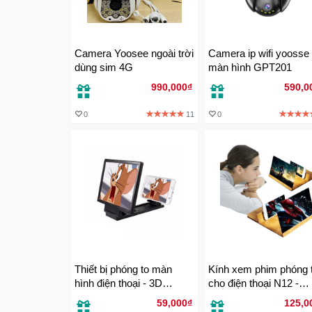
Camera Yoosee ngoài trời
Camera ip wifi yoosse
dùng sim 4G
màn hình GPT201
990,000₫
590,0
0
11
0
Thiết bị phóng to màn
Kính xem phim phóng 
hình điện thoại - 3D
cho điện thoại N12 -
Enlarged Screen F1
Phóng ra màn hình 12
59,000₫
125,0