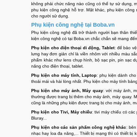
không phải chức năng nào cũng có thể tự sử dụng, m
phụ kiện công nghệ hỗ trợ. Mặt khác, phụ kiện côn
cho người sử dụng.
Phụ kiện công nghệ tại Boba.vn
Phụ kiện công nghệ đã trở thành người bạn thân thi
kiện công nghệ có tại Boba.vn chắc chắn sẽ mang đến
Phụ kiện cho điện thoại di động, Tablet
: để bảo v
lưng hay đơn giản chỉ là viền nhôm với nhiều màu sắ
phẩm khác như lens chụp hình, bộ sạc pin, pin sạc d
năng cho điện thoại, tablet.
Phụ kiện cho máy tính, Laptop
: phụ kiện dành cho
thoải mái và hài lòng nhất. Phụ kiện cho máy tính bảng, 
Phụ kiện cho máy ảnh, Máy quay
: với máy ảnh, m
thường được trang bị thêm cho máy ảnh, máy quay. Một 
cũng là những phụ kiện được trang bị cho máy ảnh, m
Phụ kiện cho Tivi, Máy chiếu
: tivi máy chiếu có các
Bluray...
Phụ kiện cho các sản phẩm công nghệ khác
: bên
nhạc hay loa đa năng,... Thiết bị mạng thì có thiết b