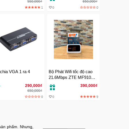
550,000₫
650,000₫
1
0
0
chia VGA 1 ra 4
Bộ Phát Wifi tốc độ cao
21.6Mbps ZTE MF910
chính hãng
290,000₫
390,000₫
650,000₫
0
0
9
 sản phẩm. Nhưng,