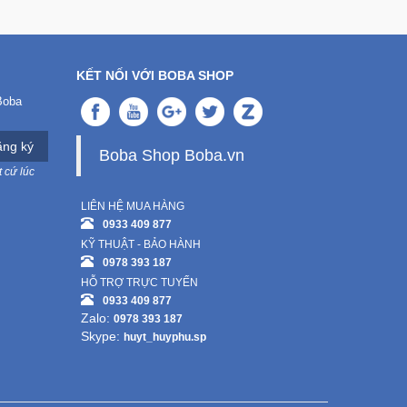
KẾT NỐI VỚI BOBA SHOP
Boba
ng ký
Boba Shop Boba.vn
 cứ lúc
LIÊN HỆ MUA HÀNG
0933 409 877
KỸ THUẬT - BẢO HÀNH
0978 393 187
HỖ TRỢ TRỰC TUYẾN
0933 409 877
Zalo:
0978 393 187
Skype:
huyt_huyphu.sp