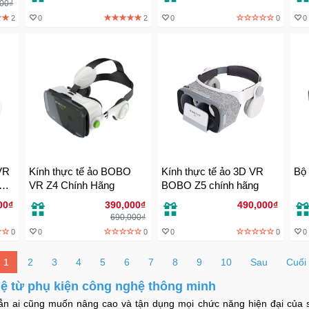
000₫
2
0
2
0
0
0
VR
Kính thực tế ảo BOBO
Kính thực tế ảo 3D VR
Bộ 
VR
VR Z4 Chính Hãng
BOBO Z5 chính hãng
 nối
00₫
390,000₫
490,000₫
690,000₫
0
0
0
0
0
0
1
2
3
4
5
6
7
8
9
10
Sau
Cuối
ệ từ phụ kiện công nghệ thông minh
ẳn ai cũng muốn nâng cao và tận dụng mọi chức năng hiện đại của