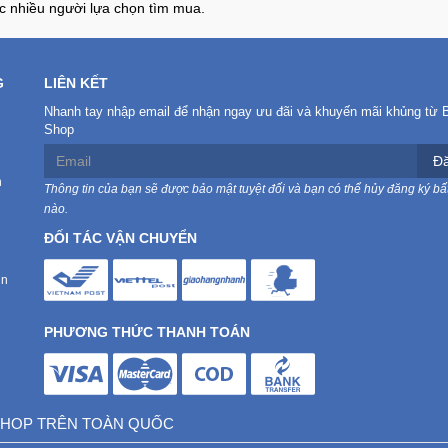
c nhiều người lựa chọn tìm mua.
G
LIÊN KẾT
Nhanh tay nhập email để nhận ngay ưu đãi và khuyến mãi khủng từ 
Shop
Đă
n
Thông tin của bạn sẽ được bảo mật tuyệt đối và bạn có thể hủy đăng ký bất
nào.
ĐỐI TÁC VẬN CHUYỂN
in
PHƯƠNG THỨC THANH TOÁN
 SHOP TRÊN TOÀN QUỐC