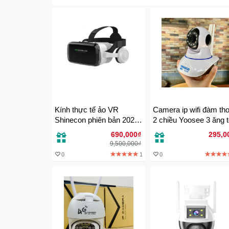
Kính thực tế ảo VR
Camera ip wifi đàm tho
Shinecon phiên bản 2021
2 chiều Yoosee 3 ăng 
- G4BS
FullHD 2MP chất lượn
690,000₫
295,0
1080
9,500,000₫
0
1
0