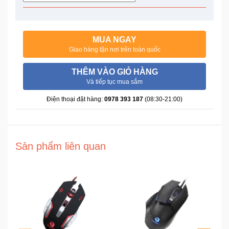
Trí
Đồ
MUA NGAY
Điện
Giao hàng tận nơi trên toàn quốc
Gia
Dụng
THÊM VÀO GIỎ HÀNG
Và tiếp tục mua sắm
Máy
Điện thoại đặt hàng:
0978 393 187
(08:30-21:00)
Ảnh-
Máy
bay
flycam
Sản phẩm liên quan
Đồ
Chơi
Trẻ
Em