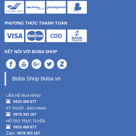
PHƯƠNG THỨC THANH TOÁN
KẾT NỐI VỚI BOBA SHOP
Boba Shop Boba.vn
LIÊN HỆ MUA HÀNG
0933 409 877
KỸ THUẬT - BẢO HÀNH
0978 393 187
HỖ TRỢ TRỰC TUYẾN
0933 409 877
Zalo:
0978 393 187