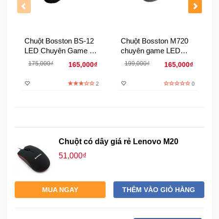
Đồng
Hồ
-
Phụ
Chuột Bosston BS-12
Chuột Bosston M720
Kiện
LED Chuyên Game -
chuyên game LED
DPI 3600
RGB
175,000₫
199,000₫
165,000₫
165,000₫
Nhà
Cửa
2
0
Và
Đời
Sống
Máy
Chuột có dây giá rẻ Lenovo M20
Tính
51,000₫
-
Thiết
Bị
Văn
MUA NGAY
THÊM VÀO GIỎ HÀNG
Phòng