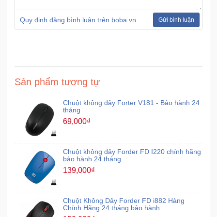
Quy định đăng bình luận trên boba.vn
Gửi bình luận
Ô
Tô
-
Xe
Máy
Sản phẩm tương tự
Đồ
Chuột không dây Forter V181 - Bảo hành 24
chơi
tháng
công
69,000₫
nghệ
Dịch
Chuột không dây Forder FD I220 chính hãng
bảo hành 24 tháng
vụ
139,000₫
-
Giải
pháp
Chuột Không Dây Forder FD i882 Hàng
-
Chính Hãng 24 tháng bảo hành
Voucher