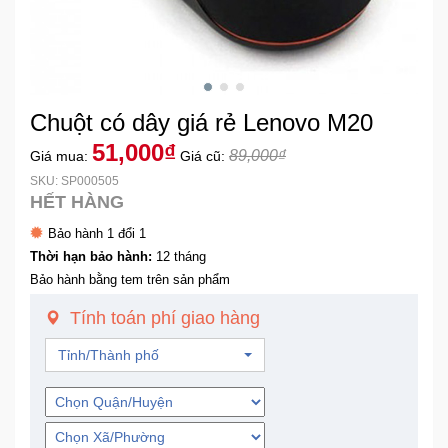
Khuyến
Mãi
Chuột có dây giá rẻ Lenovo M20
Thiết
bị
51,000₫
89,000₫
Giá mua:
Giá cũ:
âm
SKU: SP000505
thanh
HẾT HÀNG
Bảo hành 1 đổi 1
Phụ
Thời hạn bảo hành:
12 tháng
Kiện
Bảo hành bằng tem trên sản phẩm
Công
Nghệ
Tính toán phí giao hàng
Tỉnh/Thành phố
Tivi
-
Thiết
Bị
Giải