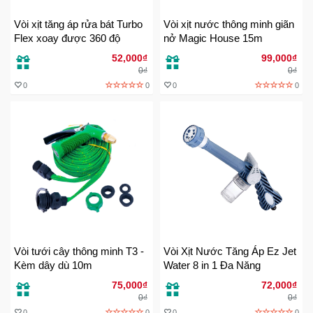
Trí
Vòi xịt tăng áp rửa bát Turbo
Vòi xịt nước thông minh giãn
Flex xoay được 360 độ
nở Magic House 15m
Đồ
52,000₫
99,000₫
Điện
0₫
0₫
Gia
0
0
0
0
Dụng
Máy
Ảnh-
Máy
bay
flycam
Đồ
Chơi
Vòi tưới cây thông minh T3 -
Vòi Xịt Nước Tăng Áp Ez Jet
Trẻ
Kèm dây dù 10m
Water 8 in 1 Đa Năng
Em
75,000₫
72,000₫
0₫
0₫
0
0
0
0