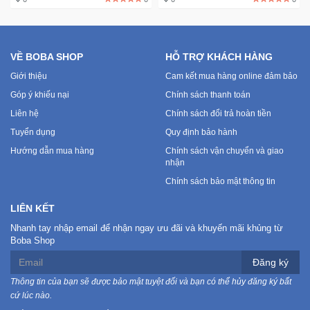
Đồng
Hồ
-
Phụ
VỀ BOBA SHOP
HỖ TRỢ KHÁCH HÀNG
Kiện
Giới thiệu
Cam kết mua hàng online đảm bảo
Góp ý khiếu nại
Chính sách thanh toán
Nhà
Cửa
Liên hệ
Chính sách đổi trả hoàn tiền
Và
Tuyển dụng
Quy định bảo hành
Đời
Hướng dẫn mua hàng
Chính sách vận chuyển và giao
Sống
nhận
Chính sách bảo mật thông tin
Máy
LIÊN KẾT
Tính
-
Nhanh tay nhập email để nhận ngay ưu đãi và khuyến mãi khủng từ
Thiết
Boba Shop
Bị
Đăng ký
Văn
Thông tin của bạn sẽ được bảo mật tuyệt đối và bạn có thể hủy đăng ký bất
Phòng
cứ lúc nào.