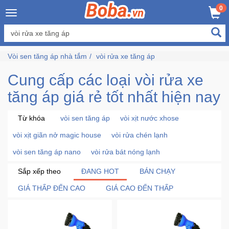
×
0
Đăng
nhập
Vòi sen tăng áp nhà tắm
vòi rửa xe tăng áp
/
Đăng
Cung cấp các loại vòi rửa xe
ký
tăng áp giá rẻ tốt nhất hiện nay
Từ khóa
vòi sen tăng áp
vòi xịt nước xhose
Trang
Chủ
vòi xịt giãn nở magic house
vòi rửa chén lạnh
vòi sen tăng áp nano
vòi rửa bát nóng lạnh
Đang
Sắp xếp theo
ĐANG HOT
BÁN CHẠY
Hot
GIÁ THẤP ĐẾN CAO
GIÁ CAO ĐẾN THẤP
Bán
Chạy