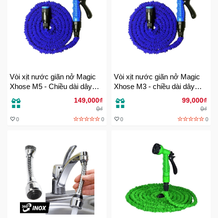
Khuyến
Mãi
Thiết
bị
Vòi xịt nước giãn nở Magic
Vòi xịt nước giãn nở Magic
âm
Xhose M5 - Chiều dài dây
Xhose M3 - chiều dài dây
thanh
30M
15m
149,000₫
99,000₫
0₫
0₫
Phụ
0
0
0
0
Kiện
Công
Nghệ
Tivi
-
Thiết
Bị
Giải