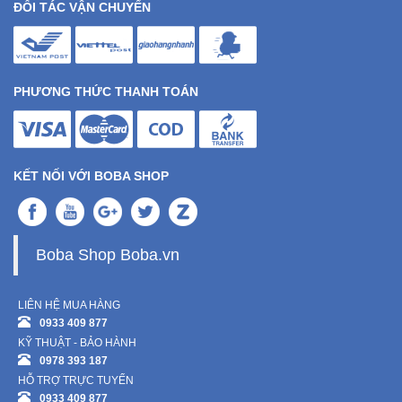
ĐỐI TÁC VẬN CHUYỂN
Sức
Khỏe
-
Làm
Đẹp
PHƯƠNG THỨC THANH TOÁN
Thiết
Bị
KẾT NỐI VỚI BOBA SHOP
Y
Tế
-
Dụng
Boba Shop Boba.vn
Cụ
Massage
LIÊN HỆ MUA HÀNG
Thể
0933 409 877
Thao
KỸ THUẬT - BẢO HÀNH
-
0978 393 187
Dã
HỖ TRỢ TRỰC TUYẾN
Ngoại
0933 409 877