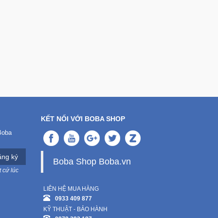
KẾT NỐI VỚI BOBA SHOP
Boba
ng ký
Boba Shop Boba.vn
 cứ lúc
LIÊN HỆ MUA HÀNG
0933 409 877
KỸ THUẬT - BẢO HÀNH