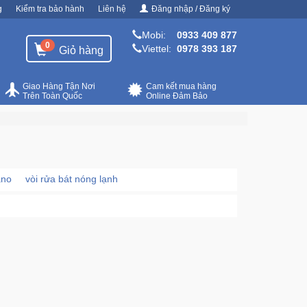
g
Kiểm tra bảo hành
Liên hệ
Đăng nhập / Đăng ký
Mobi:
0933 409 877
0
Viettel:
0978 393 187
Giỏ hàng
Giao Hàng Tận Nơi
Cam kết mua hàng
Trên Toàn Quốc
Online Đảm Bảo
ano
vòi rửa bát nóng lạnh