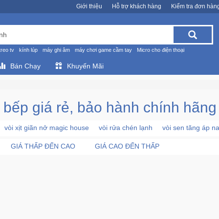
Giới thiệu
Hỗ trợ khách hàng
Kiểm tra đơn hàn
treo tv
kính lúp
máy ghi âm
máy chơi game cầm tay
Micro cho điện thoại
Bán Chạy
Khuyến Mãi
à bếp giá rẻ, bảo hành chính hãng
vòi xịt giãn nở magic house
vòi rửa chén lạnh
vòi sen tăng áp n
GIÁ THẤP ĐẾN CAO
GIÁ CAO ĐẾN THẤP