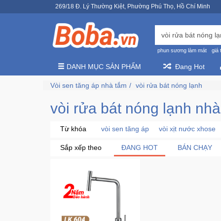
269/18 Đ. Lý Thường Kiệt, Phường Phú Thọ, Hồ Chí Minh
phun sương làm mát
giá 
DANH MỤC SẢN PHẨM
Đang Hot
Vòi sen tăng áp nhà tắm
vòi rửa bát nóng lạnh
vòi rửa bát nóng lạnh nh
Từ khóa
vòi sen tăng áp
vòi xịt nước xhose
Sắp xếp theo
ĐANG HOT
BÁN CHẠY