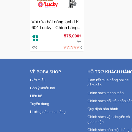
Vòi rửa bát nóng lạnh LK
604 Lucky - Chính hãng
bảo hành 24 tháng
575,000₫
0₫
0
0
VỀ BOBA SHOP
HỖ TRỢ KHÁCH HÀN
Giới thiệu
Cam kết mua hàng online
đảm bảo
Góp ý khiếu nại
Chính sách thanh toán
Liên hệ
Chính sách đổi trả hoàn tiề
Tuyển dụng
Quy định bảo hành
Hướng dẫn mua hàng
Chính sách vận chuyển và
giao nhận
Chính sách bảo mật thông t