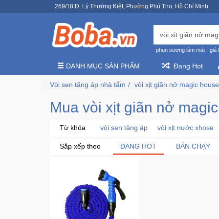
269/18 Đ. Lý Thường Kiệt, Phường Phú Thọ, Hồ Chí Minh
phun sương làm mát
giá 
DANH MỤC SẢN PHẨM
Đang Hot
Vòi sen tăng áp nhà tắm
vòi xịt giãn nở magic house
Mua vòi xịt giãn nở magic
Từ khóa
vòi sen tăng áp
vòi xịt nước xhose
Sắp xếp theo
ĐANG HOT
BÁN CHẠY