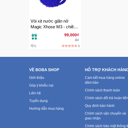
Vòi xịt nước giãn nở
Magic Xhose M3 - chiều
dài dây 15m
99,000₫
0₫
0
0
VỀ BOBA SHOP
HỖ TRỢ KHÁCH HÀN
Giới thiệu
Cam kết mua hàng online
đảm bảo
Góp ý khiếu nại
Chính sách thanh toán
Liên hệ
Chính sách đổi trả hoàn tiề
Tuyển dụng
Quy định bảo hành
Hướng dẫn mua hàng
Chính sách vận chuyển và
giao nhận
Chính sách bảo mật thông t