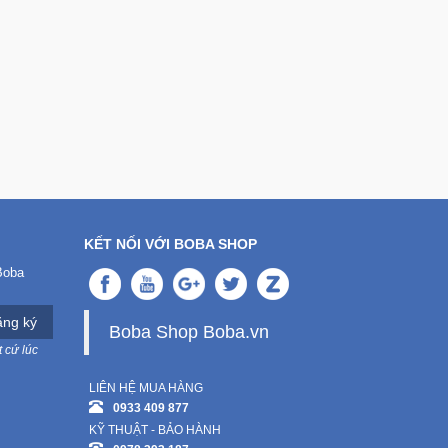
KẾT NỐI VỚI BOBA SHOP
Boba
ng ký
Boba Shop Boba.vn
 cứ lúc
LIÊN HỆ MUA HÀNG
0933 409 877
KỸ THUẬT - BẢO HÀNH