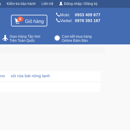
g
Kiểm tra bảo hành
Liên hệ
Đăng nhập / Đăng ký
Mobi:
0933 409 877
0
Viettel:
0978 393 187
Giỏ hàng
Giao Hàng Tận Nơi
Cam kết mua hàng
Trên Toàn Quốc
Online Đảm Bảo
ano
vòi rửa bát nóng lạnh