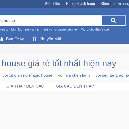
Giới thiệu
Hỗ trợ khách hàng
Kiểm tra đơn hàn
treo tv
kính lúp
máy ghi âm
máy chơi game cầm tay
Micro cho điện thoại
Bán Chạy
Khuyến Mãi
 house giá rẻ tốt nhất hiện nay
vòi xịt giãn nở magic house
vòi rửa chén lạnh
vòi sen tăng áp n
GIÁ THẤP ĐẾN CAO
GIÁ CAO ĐẾN THẤP