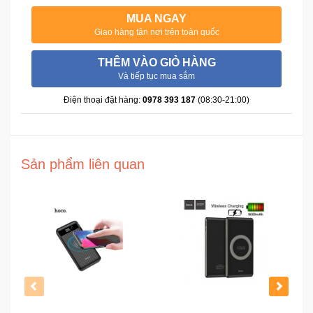
Đồng
Hồ
MUA NGAY
-
Giao hàng tận nơi trên toàn quốc
Phụ
Kiện
THÊM VÀO GIỎ HÀNG
Và tiếp tục mua sắm
Nhà
Điện thoại đặt hàng:
0978 393 187
(08:30-21:00)
Cửa
Và
Đời
Sống
Sản phẩm liên quan
Máy
Tính
-
Thiết
Bị
Văn
Phòng