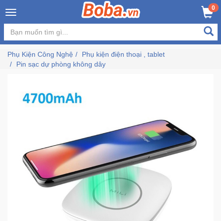
×
0
MUA NGAY
GIỎ HÀNG
Đăng
nhập
Phụ Kiện Công Nghệ
Phụ kiện điện thoại , tablet
/
Pin sạc dự phòng không dây
Đăng
ký
Trang
Chủ
Đang
Hot
Bán
Chạy