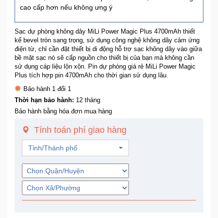
cao cấp hơn nếu không ưng ý
Trí
Sạc dự phòng không dây MiLi Power Magic Plus 4700mAh thiết
Đồ
kế bevel tròn sang trọng, sử dụng công nghệ không dây cảm ứng
Điện
điện từ, chỉ cần đặt thiết bị di động hỗ trợ sạc không dây vào giữa
Gia
bề mặt sạc nó sẽ cấp nguồn cho thiết bị của bạn mà không cần
Dụng
sử dụng cáp liệu lộn xộn. Pin dự phòng giá rẻ MiLi Power Magic
Plus tích hợp pin 4700mAh cho thời gian sử dụng lâu.
Bảo hành 1 đổi 1
Máy
Thời hạn bảo hành:
12 tháng
Ảnh-
Bảo hành bằng hóa đơn mua hàng
Máy
bay
Tính toán phí giao hàng
flycam
Tỉnh/Thành phố
Đồ
Chơi
Trẻ
Em