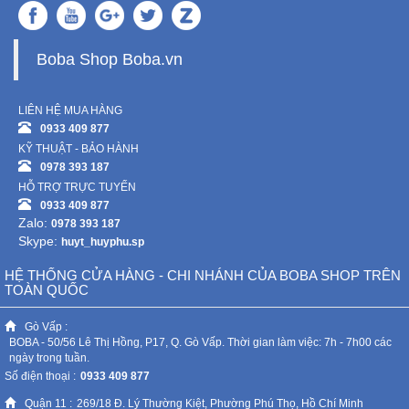
Boba Shop Boba.vn
LIÊN HỆ MUA HÀNG
0933 409 877
KỸ THUẬT - BẢO HÀNH
0978 393 187
HỖ TRỢ TRỰC TUYẾN
0933 409 877
Zalo:
0978 393 187
Skype:
huyt_huyphu.sp
HỆ THỐNG CỬA HÀNG - CHI NHÁNH CỦA BOBA SHOP TRÊN
TOÀN QUỐC
Gò Vấp :
BOBA - 50/56 Lê Thị Hồng, P17, Q. Gò Vấp. Thời gian làm việc: 7h - 7h00 các
ngày trong tuần.
Số điện thoại :
0933 409 877
Quận 11 :
269/18 Đ. Lý Thường Kiệt, Phường Phú Thọ, Hồ Chí Minh