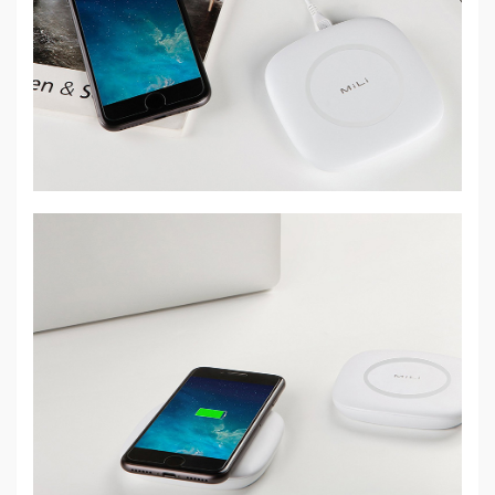
Mẹ
Và
Bé