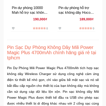
Sức
Pin dự phòng 10000
Pin dự phòng hỗ trợ
Khỏe
Mah hỗ trợ sạc không
sạc không dây Hoco
-
dây HOCO J11
B32 8000 MAh
Làm
190,000₫
189,000₫
[CHÍNH HÃNG]
Đẹp
0
0
Thiết
Bị
Pin Sạc Dự Phòng Không Dây Mili Power
Y
Magic Plus 4700mAh chính hãng giá rẻ tại
Tế
-
tphcm
Dụng
Cụ
Pin Dự Phòng Mili Power Magic Plus 4700mAh tích hợp sạc
Massage
không dây Wireless Charger sử dụng công nghệ cảm ứng
điện từ thiết kế nhỏ gọn, chỉ vào giữa bề mặt sạc và nó sẽ
Thể
bắt đầu cấp nguồn cho thiết bị của bạn không dây mà không
Thao
cần sử dụng cáp dữ liệu lộn xộn. Pin sạc không dây Mili
-
Power Magic Plus được thiết kế đầu ra USB cho phép sạc
Dã
được nhiều thiết bị di động khác nhau với 2 cổng sạc cùng
Ngoại