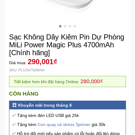
Khuyến
Mãi
Sạc Không Dây Kiêm Pin Dự Phòng
Thiết
bị
MiLi Power Magic Plus 4700mAh
âm
[Chính hãng]
thanh
290,001₫
Giá mua:
SKU: PLUS4700MAH
Phụ
Kiện
280,000₫
Tiết kiệm hơn khi đặt hàng Online:
Công
Nghệ
CÒN HÀNG
Khuyến mãi trong tháng 8
Tivi
-
✅ Tặng kèm đèn LED USB giá 25k
Thiết
✅ Tặng kèm
Con quay xả stress Spinner
giá 30k
Bị
✅ Hỗ trợ đổi mới nếu sản phẩm có lỗi hoặc đổi lên dòng
Giải