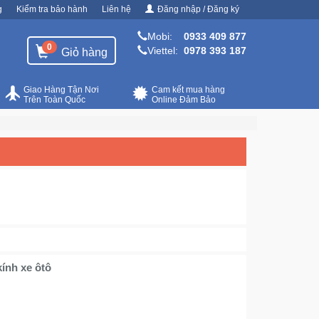
g
Kiểm tra bảo hành
Liên hệ
Đăng nhập / Đăng ký
Mobi:
0933 409 877
0
Viettel:
0978 393 187
Giỏ hàng
Giao Hàng Tận Nơi
Cam kết mua hàng
Trên Toàn Quốc
Online Đảm Bảo
ính xe ôtô