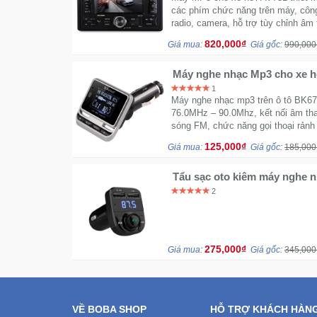
các phím chức năng trên máy, công
radio, camera, hỗ trợ tùy chỉnh âm 
820,000₫
Giá mua:
Giá gốc:
990,000
Máy nghe nhạc Mp3 cho xe 
1
Máy nghe nhạc mp3 trên ô tô BK676
76.0MHz – 90.0Mhz, kết nối âm than
sóng FM, chức năng gọi thoại rảnh 
nhất.
125,000₫
Giá mua:
Giá gốc:
185,000
Tẩu sạc oto kiêm máy nghe 
Hyundai
2
275,000₫
Giá mua:
Giá gốc:
345,000
VỀ BOBA SHOP
HỖ TRỢ KHÁCH HÀN