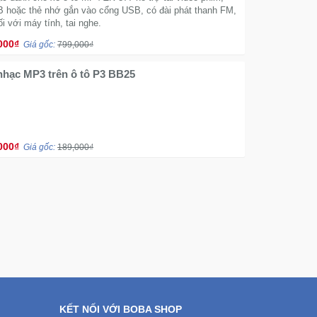
 hoặc thẻ nhớ gắn vào cổng USB, có đài phát thanh FM,
ối với máy tính, tai nghe.
000₫
Giá gốc:
799,000₫
hạc MP3 trên ô tô P3 BB25
000₫
Giá gốc:
189,000₫
KẾT NỐI VỚI BOBA SHOP