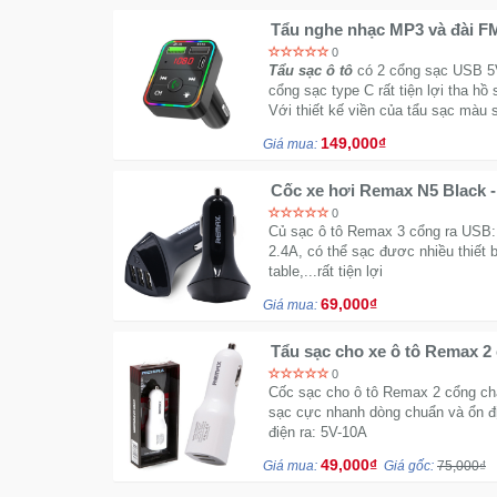
Tẩu nghe nhạc MP3 và đài FM
hơi - Có cổng sạc type C
0
Tẩu sạc ô tô
có 2 cổng sạc USB 5V
cổng sạc type C rất tiện lợi tha hồ
Với thiết kế viền của tẩu sạc màu 
dùng.
149,000₫
Giá mua:
0
Củ sạc ô tô Remax 3 cổng ra USB:
2.4A, có thể sạc đươc nhiều thiết 
table,...rất tiện lợi
69,000₫
Giá mua:
Tẩu sạc cho xe ô tô Remax 2
0
Cốc sạc cho ô tô Remax 2 cổng ch
sạc cực nhanh dòng chuẩn và ổn đị
điện ra: 5V-10A
49,000₫
Giá mua:
Giá gốc:
75,000₫