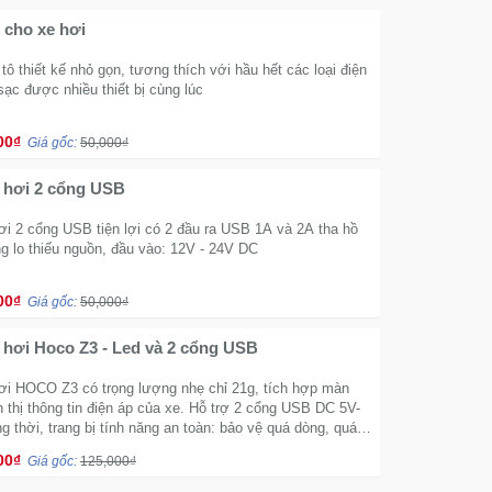
 cho xe hơi
tô thiết kế nhỏ gọn, tương thích với hầu hết các loại điện
 sạc được nhiều thiết bị cùng lúc
00₫
Giá gốc:
50,000₫
 hơi 2 cổng USB
ơi 2 cổng USB tiện lợi có 2 đầu ra USB 1A và 2A tha hồ
g lo thiếu nguồn, đầu vào: 12V - 24V DC
00₫
Giá gốc:
50,000₫
 hơi Hoco Z3 - Led và 2 cổng USB
ơi HOCO Z3 có trọng lượng nhẹ chỉ 21g, tích hợp màn
 thị thông tin điện áp của xe. Hỗ trợ 2 cổng USB DC 5V-
 thời, trang bị tính năng an toàn: bảo vệ quá dòng, quá
h.
00₫
Giá gốc:
125,000₫