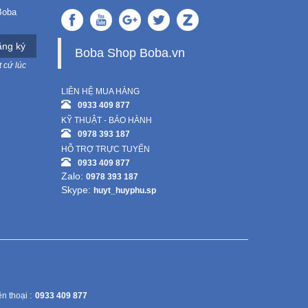
Boba
ng ký
Boba Shop Boba.vn
 cứ lúc
LIÊN HỆ MUA HÀNG
0933 409 877
KỸ THUẬT - BẢO HÀNH
0978 393 187
HỖ TRỢ TRỰC TUYẾN
0933 409 877
Zalo:
0978 393 187
Skype:
huyt_huyphu.sp
n thoại :
0933 409 877