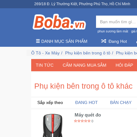
269/18 Đ. Lý Thường Kiệt, Phường Phú Thọ, Hồ Chí Minh
phun sương làm mát
giá 
DANH MỤC SẢN PHẨM
Đang Hot
Ô Tô - Xe Máy
Phụ kiện bên trong ô tô
Phụ kiện b
TIN TỨC
CẨM NANG MUA SẮM
HỎI ĐÁP
Phụ kiện bên trong ô tô khác
Sắp xếp theo
ĐANG HOT
BÁN CHẠY
Máy quét đo
0