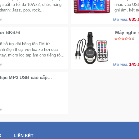
 suất ra tối đa 10Wx2, chức năng:
nhạc vào USB
thanh: Jazz, pop, rock,..
ghi âm, kết n
635,
₫
Giá mua:
hơi BK676
Máy nghe n
0
 hỗ trợ dải băng tần FM từ
h điện thoại với loa xe hơi qua
tay, micro lọc tạp âm cho tiếng rõ
145,
₫
Giá mua:
nhạc MP3 USB cao cấp
₫
G
LIÊN KẾT