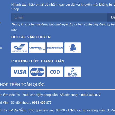
Nhanh tay nhập email để nhận ngay ưu đãi và khuyến mãi khủng từ 
Shop
Đă
n
Thông tin của bạn sẽ được bảo mật tuyệt đối và bạn có thể hủy đăng ký bất
nào.
ĐỐI TÁC VẬN CHUYỂN
in
PHƯƠNG THỨC THANH TOÁN
 SHOP TRÊN TOÀN QUỐC
n làm việc: 7h - 7h00 các ngày trong tuần.
Số điện thoại :
0933 409 877
hí Minh
Số điện thoại :
0933 409 877
Lệ, TP. Đà Nẵng. Tthời gian làm việc: 08h00 - 17h00 các ngày trong tuần.
Số điệ