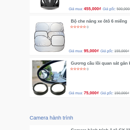
455,000₫
Giá mua:
Giá gốc:
500,000
Bộ che nắng xe ôtô 6 miếng
0
95,000₫
Giá mua:
Giá gốc:
155,000₫
Gương cầu lồi quan sát gắn 
0
75,000₫
Giá mua:
Giá gốc:
150,000₫
Camera hành trình