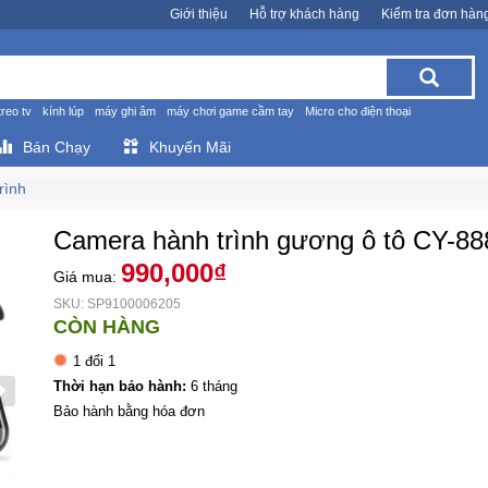
Giới thiệu
Hỗ trợ khách hàng
Kiểm tra đơn hàn
treo tv
kính lúp
máy ghi âm
máy chơi game cầm tay
Micro cho điện thoại
Bán Chạy
Khuyến Mãi
rình
Camera hành trình gương ô tô CY-88
990,000₫
Giá mua:
SKU: SP9100006205
CÒN HÀNG
1 đổi 1
Thời hạn bảo hành:
6 tháng
Bảo hành bằng hóa đơn