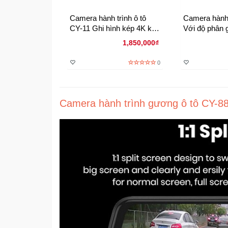
Camera hành trình ô tô
Camera hành 
CY-11 Ghi hình kép 4K kết
Với độ phân 
nối wifi và định vị GPS
1080p
1,850,000₫
0
Camera hành trình gương ô tô CY-88