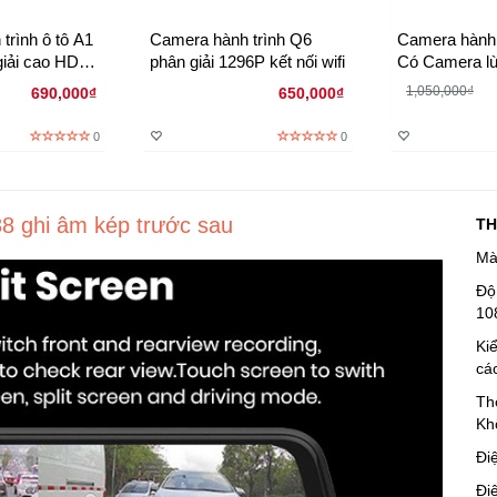
trình ô tô A1
Camera hành trình Q6
Camera hành 
giải cao HD
phân giải 1296P kết nối wifi
Có Camera lù
1,050,000₫
690,000₫
650,000₫
0
0
8 ghi âm kép trước sau
TH
Mà
Độ
10
Ki
cá
Th
Kh
Đi
Đi