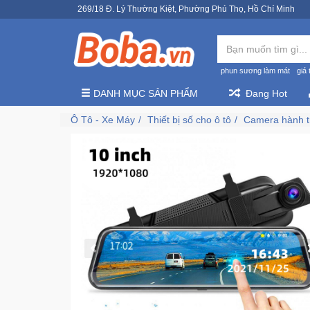
269/18 Đ. Lý Thường Kiệt, Phường Phú Thọ, Hồ Chí Minh
phun sương làm mát
giá 
DANH MỤC SẢN PHẨM
Đang Hot
Ô Tô - Xe Máy
Thiết bị số cho ô tô
Camera hành t