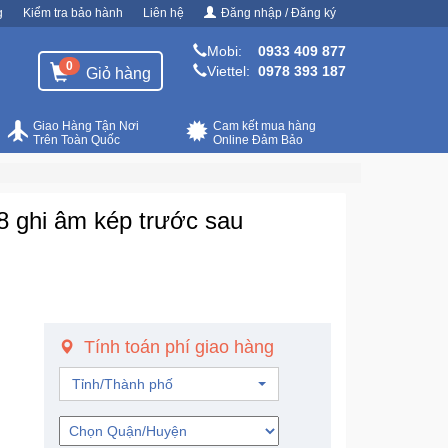
g
Kiểm tra bảo hành
Liên hệ
Đăng nhập / Đăng ký
Mobi:
0933 409 877
0
Viettel:
0978 393 187
Giỏ hàng
Giao Hàng Tận Nơi
Cam kết mua hàng
Trên Toàn Quốc
Online Đảm Bảo
8 ghi âm kép trước sau
Tính toán phí giao hàng
Tỉnh/Thành phố