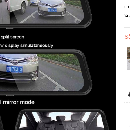
Ca
Xu
S