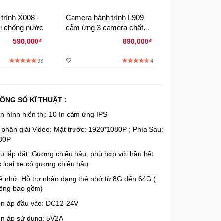
trình X008 -
Camera hành trình L909
Camera hành t
i chống nước
cảm ứng 3 camera chất
S10 có 2 came
lượng hình ảnh HD 1296P
âm kết nối Wi
590,000₫
890,000₫
93
4
ÔNG SỐ KĨ THUẬT :
n hình hiển thị: 10 In cảm ứng IPS
 phân giải Video: Mặt trước: 1920*1080P ; Phía Sau:
80P
ểu lắp đặt: Gương chiếu hậu, phù hợp với hầu hết
c loại xe có gương chiếu hậu
ẻ nhớ: Hỗ trợ nhận dạng thẻ nhớ từ 8G đến 64G (
ông bao gồm)
ện áp đầu vào: DC12-24V
ện áp sử dụng: 5V2A