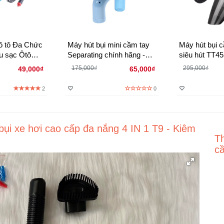
ô tô Đa Chức
Máy hút bụi mini cầm tay
Máy hút bụi c
u sạc Ôtô
Separating chính hãng -
siêu hút TT45
Sạc trên tẩu Ôtô
10W sạc tẩu 
175,000₫
295,000₫
49,000₫
65,000₫
2
0
ụi xe hơi cao cấp đa nắng 4 IN 1 T9 - Kiêm
Th
c