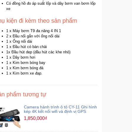
Có đồng hồ đo áp suất lốp và dây bơm van bơm lốp
xe
hụ kiện đi kèm theo sản phẩm
1 x Máy bơm T9 đa năng 4 IN 1
2 x Đầu nối gắn với ống nối dài
1 x Ống nối dài
1 x Đầu hút có bàn chải
1x Đầu hút dẹp (đầu hút các khe nhỏ)
1 x Dây bơm hơi
1 x Kim bơm bóng bay
1 x Kim bơm bóng đá
1 x Kim bơm xe đạp.
ản phẩm tương tự
Camera hành trình ô tô CY-11 Ghi hình
kép 4K kết nối wifi và định vị GPS
1,850,000₫