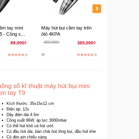
ầm tay mini
Máy hút bụi cầm tay trên
Máy hút bụi 2
5 - Công suất
ôtô 4KPA
thổi JK8 - Bả
trên Ôtô
hãng
450,000₫
89,000₫
365,000₫
0
0
ông số kĩ thuật máy hút bụi mini
ầm tay T9
Kích thước: 35x15x12 cm
Điện áp: 12v
Dây điện dài 4.5m
Công suất 96W, áp lực 3000mbar
Có thể hút khô và hút ướt
Có đầu hút dài, bàn chải hút lông bụi, đầu hút khe
Có đèn pin chiếu sáng