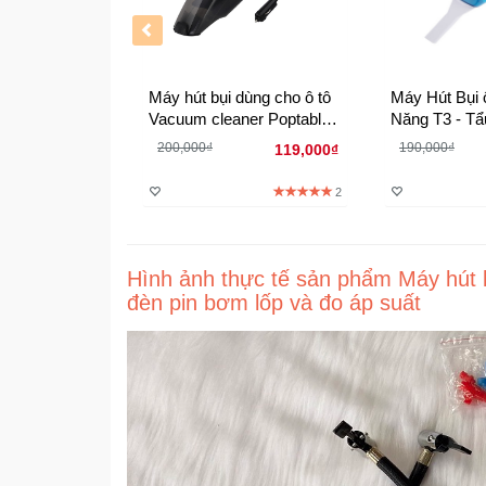
Máy hút bụi dùng cho ô tô
Máy Hút Bụi 
Vacuum cleaner Poptable
Năng T3 - Tẩ
T5
trực tiếp
200,000₫
190,000₫
119,000₫
2
Hình ảnh thực tế sản phẩm Máy hút b
đèn pin bơm lốp và đo áp suất