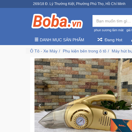
269/18 Đ. Lý Thường Kiệt, Phường Phú Thọ, Hồ Chí Minh
phun sương làm mát
giá 
DANH MỤC SẢN PHẨM
Đang Hot
Ô Tô - Xe Máy
Phụ kiện bên trong ô tô
Máy hút bụ