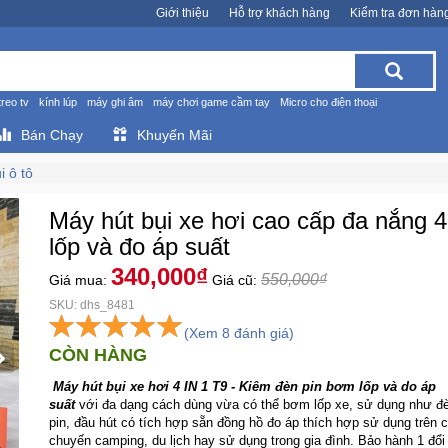
Giới thiệu
Hỗ trợ khách hàng
Kiểm tra đơn hàn
treo tv
kính lúp
máy ghi âm
máy chơi game cầm tay
Micro cho điện thoại
Bán Chạy
Khuyến Mãi
i ô tô
Máy hút bụi xe hơi cao cấp đa nắng 
lốp và đo áp suất
340,000₫
550,000₫
Giá mua:
Giá cũ:
SKU: dhs_8481
(Xem 8 đánh giá)
CÒN HÀNG
Máy hút bụi xe hơi 4 IN 1 T9 - Kiêm đèn pin bơm lốp và do áp
suất
với đa dạng cách dùng vừa có thể bơm lốp xe, sử dụng như đ
pin, đầu hút có tích hợp sẵn đồng hồ đo áp thích hợp sử dụng trên 
chuyến camping, du lịch hay sử dụng trong gia đình. Bảo hành 1 đổi