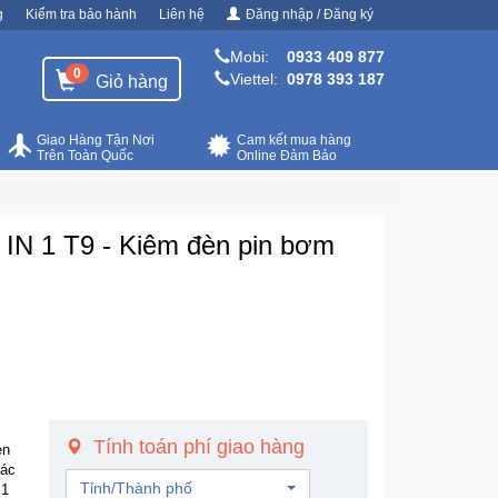
g
Kiểm tra bảo hành
Liên hệ
Đăng nhập / Đăng ký
Mobi:
0933 409 877
0
Viettel:
0978 393 187
Giỏ hàng
Giao Hàng Tận Nơi
Cam kết mua hàng
Trên Toàn Quốc
Online Đảm Bảo
4 IN 1 T9 - Kiêm đèn pin bơm
Tính toán phí giao hàng
èn
các
Tỉnh/Thành phố
 1