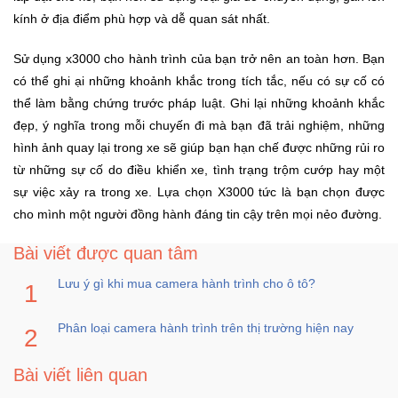
Đồng
kính ở địa điểm phù hợp và dễ quan sát nhất.
Hồ
-
Phụ
Sử dụng x3000 cho hành trình của bạn trở nên an toàn hơn. Bạn
Kiện
có thể ghi ại những khoảnh khắc trong tích tắc, nếu có sự cố có
thể làm bằng chứng trước pháp luật. Ghi lại những khoảnh khắc
đẹp, ý nghĩa trong mỗi chuyến đi mà bạn đã trải nghiệm, những
Nhà
Cửa
hình ảnh quay lại trong xe sẽ giúp bạn hạn chế được những rủi ro
Và
từ những sự cố do điều khiển xe, tình trạng trộm cướp hay một
Đời
sự việc xảy ra trong xe. Lựa chọn X3000 tức là bạn chọn được
Sống
cho mình một người đồng hành đáng tin cậy trên mọi nẻo đường.
Bài viết được quan tâm
Máy
Tính
Lưu ý gì khi mua camera hành trình cho ô tô?
-
Thiết
Bị
Phân loại camera hành trình trên thị trường hiện nay
Văn
Phòng
Bài viết liên quan