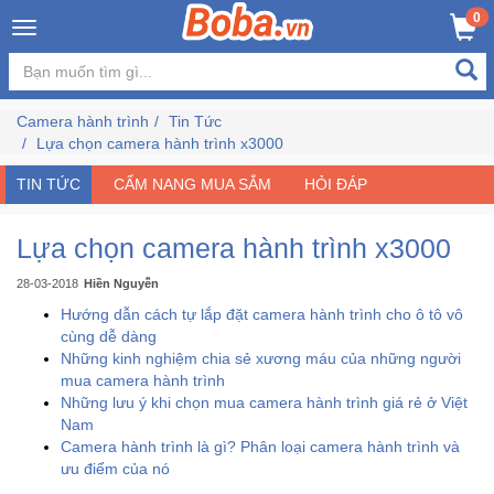
×
0
Đăng
nhập
Camera hành trình
Tin Tức
/
Lựa chọn camera hành trình x3000
Đăng
ký
TIN TỨC
CẨM NANG MUA SẮM
HỎI ĐÁP
Lựa chọn camera hành trình x3000
Trang
28-03-2018
Hiền Nguyễn
Chủ
Hướng dẫn cách tự lắp đặt camera hành trình cho ô tô vô
cùng dễ dàng
Đang
Những kinh nghiệm chia sẻ xương máu của những người
Hot
mua camera hành trình
Những lưu ý khi chọn mua camera hành trình giá rẻ ở Việt
Nam
Bán
Camera hành trình là gì? Phân loại camera hành trình và
Chạy
ưu điểm của nó