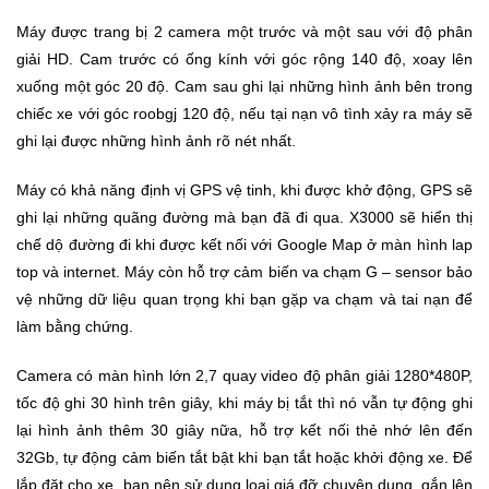
Trí
Máy được trang bị 2 camera một trước và một sau với độ phân
giải HD. Cam trước có ống kính với góc rộng 140 độ, xoay lên
Đồ
xuống một góc 20 độ. Cam sau ghi lại những hình ảnh bên trong
Điện
chiếc xe với góc roobgj 120 độ, nếu tại nạn vô tình xảy ra máy sẽ
Gia
ghi lại được những hình ảnh rõ nét nhất.
Dụng
Máy có khả năng định vị GPS vệ tinh, khi được khở động, GPS sẽ
Máy
ghi lại những quãng đường mà bạn đã đi qua. X3000 sẽ hiển thị
Ảnh-
chế dộ đường đi khi được kết nối với Google Map ở màn hình lap
Máy
top và internet. Máy còn hỗ trợ cảm biến va chạm G – sensor bảo
bay
vệ những dữ liệu quan trọng khi bạn gặp va chạm và tai nạn để
flycam
làm bằng chứng.
Đồ
Camera có màn hình lớn 2,7 quay video độ phân giải 1280*480P,
Chơi
tốc độ ghi 30 hình trên giây, khi máy bị tắt thì nó vẫn tự động ghi
Trẻ
lại hình ảnh thêm 30 giây nữa, hỗ trợ kết nối thẻ nhớ lên đến
Em
32Gb, tự động cảm biến tắt bật khi bạn tắt hoặc khởi động xe. Để
lắp đặt cho xe, bạn nên sử dụng loại giá đỡ chuyên dụng, gắn lên