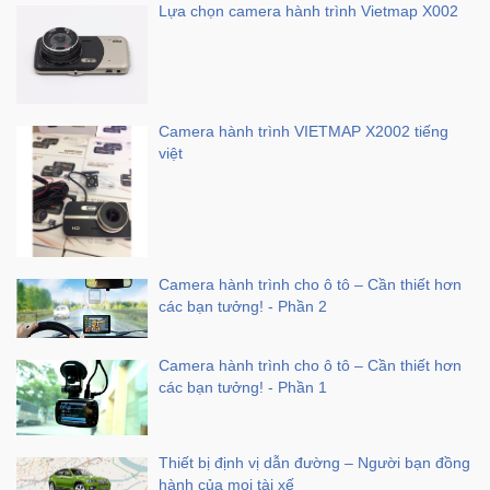
Lựa chọn camera hành trình Vietmap X002
Sức
Khỏe
-
Làm
Đẹp
Camera hành trình VIETMAP X2002 tiếng
việt
Thiết
Bị
Y
Tế
-
Camera hành trình cho ô tô – Cần thiết hơn
Dụng
các bạn tưởng! - Phần 2
Cụ
Massage
Camera hành trình cho ô tô – Cần thiết hơn
các bạn tưởng! - Phần 1
Thể
Thao
-
Thiết bị định vị dẫn đường – Người bạn đồng
Dã
hành của mọi tài xế
Ngoại