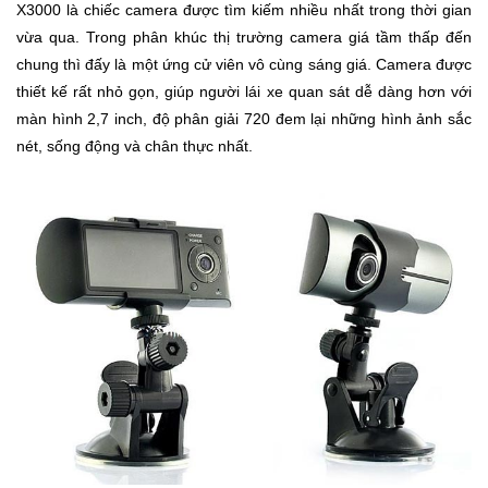
X3000 là chiếc camera được tìm kiếm nhiều nhất trong thời gian
Khuyến
vừa qua. Trong phân khúc thị trường camera giá tầm thấp đến
Mãi
chung thì đấy là một ứng cử viên vô cùng sáng giá. Camera được
thiết kế rất nhỏ gọn, giúp người lái xe quan sát dễ dàng hơn với
màn hình 2,7 inch, độ phân giải 720 đem lại những hình ảnh sắc
Thiết
nét, sống động và chân thực nhất.
bị
âm
thanh
Phụ
Kiện
Công
Nghệ
Tivi
-
Thiết
Bị
Giải