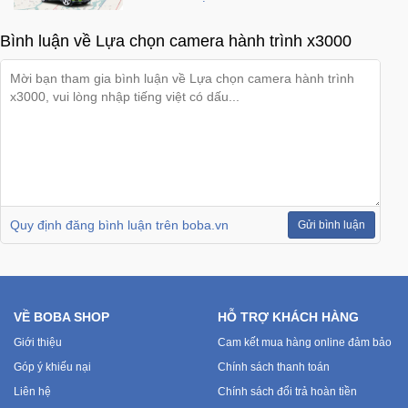
Bình luận về Lựa chọn camera hành trình x3000
Ô
Tô
-
Xe
Máy
Đồ
chơi
công
Quy định đăng bình luận trên boba.vn
Gửi bình luận
nghệ
Dịch
vụ
VỀ BOBA SHOP
HỖ TRỢ KHÁCH HÀNG
-
Giải
Giới thiệu
Cam kết mua hàng online đảm bảo
pháp
Góp ý khiếu nại
Chính sách thanh toán
-
Liên hệ
Chính sách đổi trả hoàn tiền
Voucher