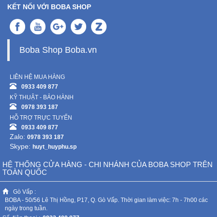
KẾT NỐI VỚI BOBA SHOP
Boba Shop Boba.vn
LIÊN HỆ MUA HÀNG
0933 409 877
KỸ THUẬT - BẢO HÀNH
0978 393 187
HỖ TRỢ TRỰC TUYẾN
0933 409 877
Zalo:
0978 393 187
Skype:
huyt_huyphu.sp
HỆ THỐNG CỬA HÀNG - CHI NHÁNH CỦA BOBA SHOP TRÊN
TOÀN QUỐC
Gò Vấp :
BOBA - 50/56 Lê Thị Hồng, P17, Q. Gò Vấp. Thời gian làm việc: 7h - 7h00 các
ngày trong tuần.