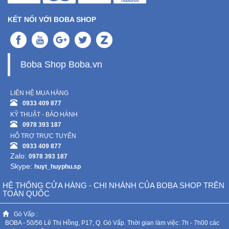
KẾT NỐI VỚI BOBA SHOP
Mẹ
Và
Bé
Boba Shop Boba.vn
LIÊN HỆ MUA HÀNG
0933 409 877
KỸ THUẬT - BẢO HÀNH
0978 393 187
HỖ TRỢ TRỰC TUYẾN
0933 409 877
Zalo:
0978 393 187
Skype:
huyt_huyphu.sp
HỆ THỐNG CỬA HÀNG - CHI NHÁNH CỦA BOBA SHOP TRÊN
TOÀN QUỐC
Gò Vấp :
BOBA - 50/56 Lê Thị Hồng, P17, Q. Gò Vấp. Thời gian làm việc: 7h - 7h00 các