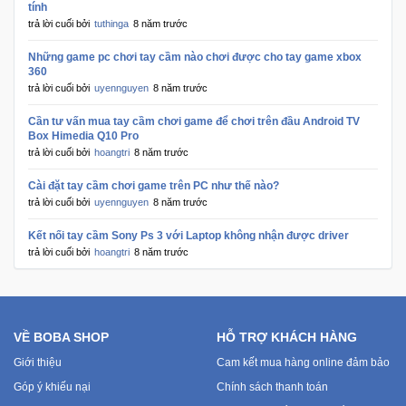
tính
Sức
trả lời cuối bởi
tuthinga
8 năm trước
Khỏe
-
Những game pc chơi tay cầm nào chơi được cho tay game xbox
Làm
360
trả lời cuối bởi
uyennguyen
8 năm trước
Đẹp
Cần tư vấn mua tay cầm chơi game để chơi trên đầu Android TV
Box Himedia Q10 Pro
Thiết
trả lời cuối bởi
hoangtri
8 năm trước
Bị
Y
Cài đặt tay cầm chơi game trên PC như thế nào?
Tế
trả lời cuối bởi
uyennguyen
8 năm trước
-
Kết nối tay cầm Sony Ps 3 với Laptop không nhận được driver
Dụng
trả lời cuối bởi
hoangtri
8 năm trước
Cụ
Massage
Thể
VỀ BOBA SHOP
HỖ TRỢ KHÁCH HÀNG
Thao
Giới thiệu
Cam kết mua hàng online đảm bảo
-
Dã
Góp ý khiếu nại
Chính sách thanh toán
Ngoại