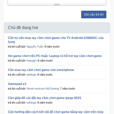
Đồng
Hồ
-
Gửi câu trả lời
Phụ
Kiện
Chủ đề đang hot
Nhà
Cần tư vấn mua tay cầm chơi game cho TV Android 43W800C của
Cửa
Sony
Và
trả lời cuối bởi
Nguyễn Tuấn
8 năm trước
Đời
Xin game chơi trên PC hoặc Laptop có hỗ trợ tay cầm chơi game
Sống
trả lời cuối bởi
hoangtri
8 năm trước
Cần mua tay cầm chơi game cho smartphone
Máy
trả lời cuối bởi
tuthinga
8 năm trước
Tính
-
Gamepad x3
Thiết
trả lời cuối bởi
Street workout Hải Dương
7 năm trước
Bị
Cần giúp đỡ cài đặt tay cầm chơi game ipega 9025
Văn
trả lời cuối bởi
tuthinga
8 năm trước
Phòng
Cần hướng dẫn cách kết nối để chơi game bằng tay cầm trên máy