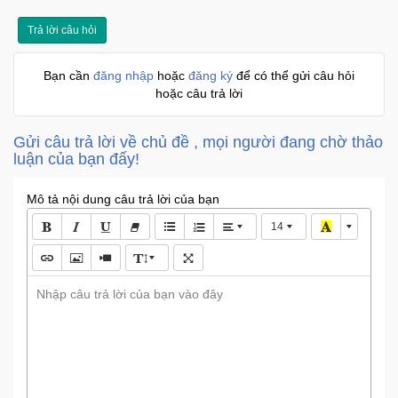
Trí
Trả lời câu hỏi
Đồ
Bạn cần
đăng nhập
hoặc
đăng ký
để có thể gửi câu hỏi
Điện
hoặc câu trả lời
Gia
Dụng
Gửi câu trả lời về chủ đề , mọi người đang chờ thảo
luận của bạn đấy!
Máy
Ảnh-
Mô tả nội dung câu trả lời của bạn
Máy
bay
14
flycam
Nhập câu trả lời của bạn vào đây
Đồ
Chơi
Trẻ
Em