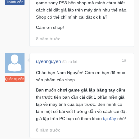
Thành Viên
game sony PS3 bên shop mà mình chưa biết
Khuyến
cách cài đặt giả lập trên máy tính như thế nào.
Mãi
Shop có thể chỉ mình cài đặt đk k ạ?
Cảm ơn shop!
Thiết
8 năm trước
bị
âm
thanh
1#
uyennguyen
đã trả lời:
Chào bạn Nam Nguyễn! Cảm ơn bạn đã mua
Phụ
Quản trị viên
sản phẩm của shop.
Kiện
Công
Bạn muốn
chơi game giả lập bằng tay cầm
Nghệ
thì trước tiên bạn cần cài đặt 1 phần mền giả
lập về máy tính của bạn trước. Bên mình có
làm một số bài viết hướng dẫn về cách cài đặt
Tivi
-
giả lập trên PC bạn có tham khảo
tại đây
nhé!
Thiết
8 năm trước
Bị
Giải