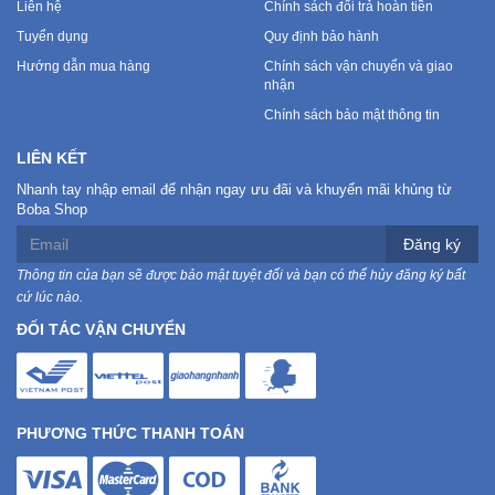
Liên hệ
Chính sách đổi trả hoàn tiền
Tuyển dụng
Quy định bảo hành
Ô
Hướng dẫn mua hàng
Chính sách vận chuyển và giao
Tô
nhận
-
Chính sách bảo mật thông tin
Xe
Máy
LIÊN KẾT
Nhanh tay nhập email để nhận ngay ưu đãi và khuyến mãi khủng từ
Boba Shop
Đồ
chơi
Đăng ký
công
Thông tin của bạn sẽ được bảo mật tuyệt đối và bạn có thể hủy đăng ký bất
nghệ
cứ lúc nào.
ĐỐI TÁC VẬN CHUYỂN
Dịch
vụ
-
Giải
PHƯƠNG THỨC THANH TOÁN
pháp
-
Voucher