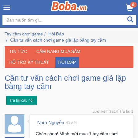
×
0
Đăng
nhập
Tay cầm chơi game
Hỏi Đáp
/
Cần tư vấn cách chơi game giả lập bằng tay cầm
Đăng
ký
TIN TỨC
CẨM NANG MUA SẮM
HỖ TRỢ KỸ THUẬT
HỎI ĐÁP
Trang
Cần tư vấn cách chơi game giả lập
Chủ
bằng tay cầm
Đang
Trả lời câu hỏi
Hot
Lượt xem 3814
Trả lời 1
Bán
Nam Nguyễn
đã viết
Chạy
Chào shop! Mình mới mua 1 tay cầm chơi