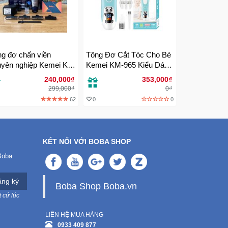
g đơ chấn viền
Tông Đơ Cắt Tóc Cho Bé
uyên nghiệp Kemei KM
Kemei KM-965 Kiểu Dáng
1 chính hãng
Nhỏ Gọn Không Gây Ồn
240,000₫
353,000₫
An Toàn Cho Bé
299,000₫
0₫
62
0
0
KẾT NỐI VỚI BOBA SHOP
Boba
ng ký
Boba Shop Boba.vn
 cứ lúc
LIÊN HỆ MUA HÀNG
0933 409 877