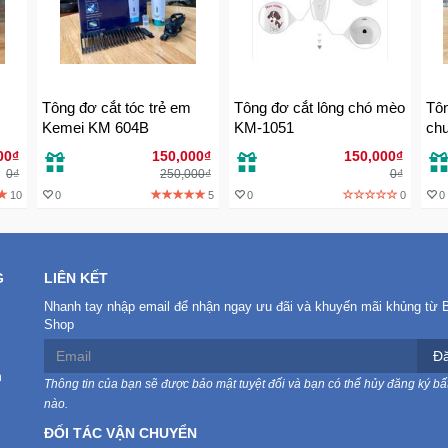
Tông đơ cắt tóc trẻ em
Tông đơ cắt lông chó mèo
Tôn
Kemei KM 604B
KM-1051
ch
502
00₫
150,000₫
150,000₫
0₫
250,000₫
0₫
10
0
5
0
0
0
G
LIÊN KẾT
Nhanh tay nhập email để nhận ngay ưu đãi và khuyến mãi khủng từ 
Shop
Đă
n
Thông tin của bạn sẽ được bảo mật tuyệt đối và bạn có thể hủy đăng ký bất
nào.
ĐỐI TÁC VẬN CHUYỂN