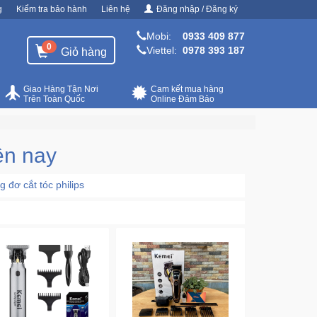
g
Kiểm tra bảo hành
Liên hệ
Đăng nhập / Đăng ký
Mobi:
0933 409 877
0
Viettel:
0978 393 187
Giỏ hàng
Giao Hàng Tận Nơi
Cam kết mua hàng
Trên Toàn Quốc
Online Đảm Bảo
ện nay
g đơ cắt tóc philips