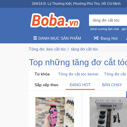
269/18 Đ. Lý Thường Kiệt, Phường Phú Thọ, Hồ Chí Minh
phun sương làm mát
giá 
DANH MỤC SẢN PHẨM
Đang Hot
Tông đơ, kéo cắt tóc
tăng đơ cắt tóc
Top những tăng đơ cắt tóc
Từ khóa
Tông đơ cắt tóc kemei
Tông đơ cắt 
Sắp xếp theo
ĐANG HOT
BÁN CHẠY