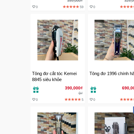
359,000₫
325,
0
59
0
Tông đơ cắt tóc Kemei
Tông đơ 1996 chính h
8845 siêu khỏe
390,000₫
690,0
0₫
0
5
0