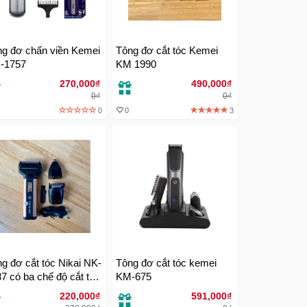
g đơ chấn viền Kemei
Tông đơ cắt tóc Kemei
-1757
KM 1990
270,000₫
490,000₫
0₫
0₫
0
0
3
g đơ cắt tóc Nikai NK-
Tông đơ cắt tóc kemei
7 có ba chế độ cắt tóc
KM-675
 râu và cắt lông mũi
220,000₫
591,000₫