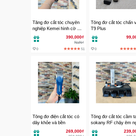
Tăng đơ cắt tóc chuyên
Tông đơ cắt tóc chấn viền
nghiệp Kemei hình cờ Mỹ
T9 Plus
bền và an toàn
390,000₫
99,0
NaN₫
0
51
0
Tông đơ điện cắt tóc có
Tông đơ cắt tóc cầm t
dây khỏe và bền
sokany RF chậy êm n
bổ rẻ
269,000₫
239,0