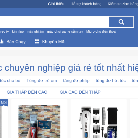
Giới thiệu
Hỗ trợ khách hàng
Kiểm tra đơn hàn
treo tv
kính lúp
máy ghi âm
máy chơi game cầm tay
Micro cho điện thoại
Bán Chạy
Khuyến Mãi
 chuyên nghiệp giá rẻ tốt nhất hi
tóc cho bé
Tông đơ trẻ em
tăng đơ philip
tông đơ hớt tóc
tôn
GIÁ THẤP ĐẾN CAO
GIÁ CAO ĐẾN THẤP
Mới