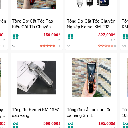
Tông Đơ Cắt Tóc Tạo
Tông Đơ Căt Tóc Chuyên
Tôn
Kiểu Cắt Tỉa Chuyên
Nghiệp Kemei KM-232
KM
Dụng cho gia đình
00₫
159,000₫
327,000₫
0₫
0₫
0₫
110
0
100
0
0
0
ay
Tăng đơ Kemei KM 1997
Tông đơ cắt tóc cạo râu
Tôn
gon
sao vàng
đa năng 3 in 1
108
cạo
00₫
590,000₫
195,000₫