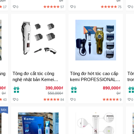
000₫
0₫
0₫
17
0
57
0
75
0
ãng
Tông đơ cắt tóc công
Tông đơ hớt tóc cao cấp
Tôn
nghệ nhật bản Kemei
kemi PROFESSIONAL
tro
809A
chính hãng
00₫
390,000₫
890,000₫
0₫
550,000₫
0₫
43
0
84
0
9
0
Mới