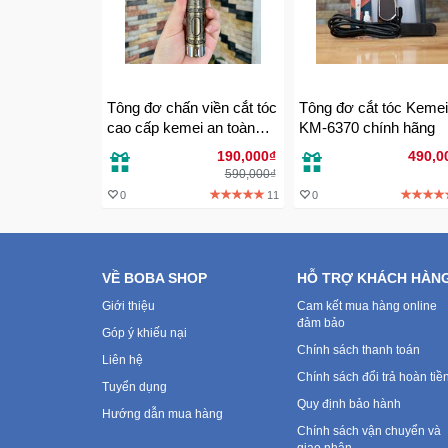
Tông đơ chấn viền cắt tóc
Tông đơ cắt tóc Kemei
cao cấp kemei an toàn
KM-6370 chính hãng
cho gia đình
190,000₫
490,0
590,000₫
0
11
0
VỀ BOBA SHOP
HỖ TRỢ KHÁCH HÀN
Giới thiệu
Cam kết mua hàng online
đảm bảo
Góp ý khiếu nại
Chính sách thanh toán
Liên hệ
Chính sách đổi trả hoàn tiề
Tuyển dụng
Quy định bảo hành
Hướng dẫn mua hàng
Chính sách vận chuyển và