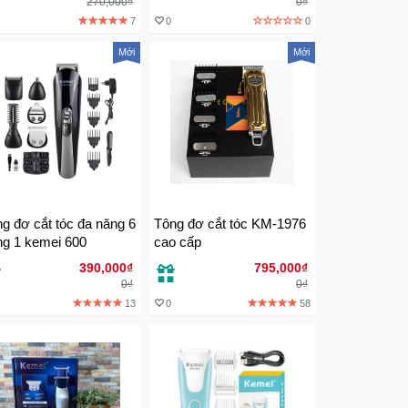
270,000₫
0₫
7
0
0
Mới
Mới
g đơ cắt tóc đa năng 6
Tông đơ cắt tóc KM-1976
ng 1 kemei 600
cao cấp
390,000₫
795,000₫
0₫
0₫
13
0
58