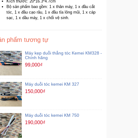
Kích thước: 20*16.3*4.7cm
Bộ sản phẩm bao gồm: 1 x thân máy, 1 x đầu cắt
tóc, 1 x đầu cạo râu, 1 x đầu tỉa lông mũi, 1 x cáp
sạc, 1 x dầu máy, 1 x chổi vệ sinh.
ản phẩm tương tự
Máy kẹp duỗi thẳng tóc Kemei KM328 -
Chính hãng
99,000₫
Máy duỗi tóc kemei KM 327
150,000₫
Máy duỗi tóc kemei KM 750
190,000₫