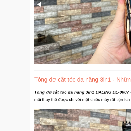
Tông đơ cắt tóc đa năng 3in1 - Nhữn
Tông đơ cắt tóc đa năng 3in1 DALING DL-9007
đ
mũi thay thế được chỉ với một chiếc máy rất tiện íc