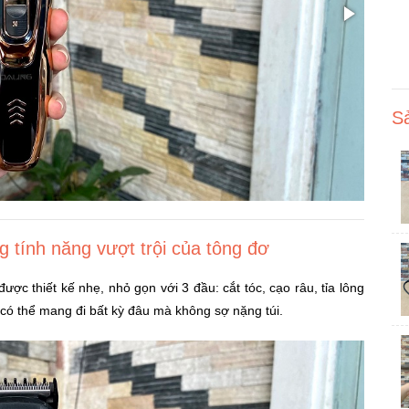
S
g tính năng vượt trội của tông đơ
ược thiết kế nhẹ, nhỏ gọn với 3 đầu: cắt tóc, cạo râu, tỉa lông
h có thể mang đi bất kỳ đâu mà không sợ nặng túi.