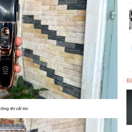
Bà
tông đơ cắt tóc