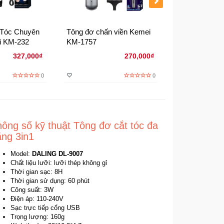
 Tóc Chuyên
Tông đơ chấn viền Kemei
Tông đơ cắt 
i KM-232
KM-1757
1990
327,000₫
270,000₫
0
0
ông số kỹ thuật Tông đơ cắt tóc đa
ăng 3in1
Model:
DALING DL-9007
Chất liệu lưỡi: lưỡi thép không gỉ
Thời gian sạc: 8H
Thời gian sử dụng: 60 phút
Công suất: 3W
Điện áp: 110-240V
Sạc trực tiếp cổng USB
Trọng lượng: 160g