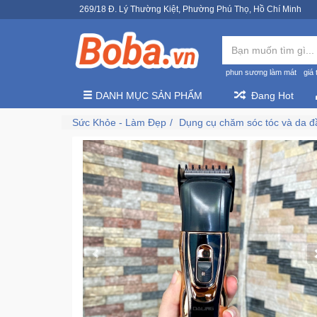
269/18 Đ. Lý Thường Kiệt, Phường Phú Thọ, Hồ Chí Minh
phun sương làm mát
giá 
DANH MỤC SẢN PHẨM
Đang Hot
Sức Khỏe - Làm Đẹp
Dụng cụ chăm sóc tóc và da đ