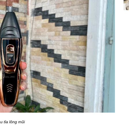
u tỉa lông mũi