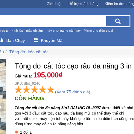
Giới thiệu
Hỗ trợ khách hàng
Kiểm tra đơn hàn
treo tv
kính lúp
máy ghi âm
máy chơi game cầm tay
Micro cho điện thoại
Bán Chạy
Khuyến Mãi
ầu
Tông đơ, kéo cắt tóc
Tông đơ cắt tóc cạo râu đa năng 3 in
195,000₫
Giá mua:
SKU: dhs_9240
(Xem 75 đánh giá)
CÒN HÀNG
Tông đơ cắt tóc đa năng 3in1 DALING DL-9007
được thiết kế nhỏ
gọn với 3 đầu: cắt tóc, cạo râu, tỉa lông mũi có thể thay thế chỉ
với một chiếc máy tiện ích này không lo tốn nhiều diện tích cũng nh
dùng từng máy có chức năng riêng biệt.
1 đổi 1