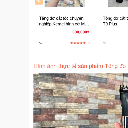
Tăng đơ cắt tóc chuyên
Tông đơ cắt tóc chấn
nghiệp Kemei hình cờ Mỹ
T9 Plus
bền và an toàn
390,000₫
51
Hình ảnh thực tế sản phẩm Tông đơ c