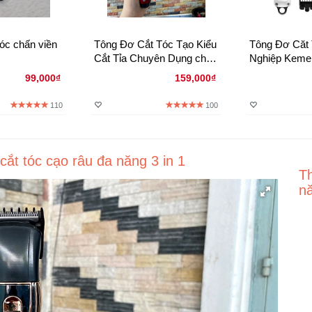
 viền
Tông Đơ Cắt Tóc Tạo Kiểu
Tông Đơ Căt
Cắt Tỉa Chuyên Dụng cho
Nghiệp Keme
gia đình
99,000₫
159,000₫
110
100
ắt tóc cạo râu đa năng 3 in 1
Th
n