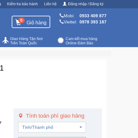
g
Kiểm tra bảo hành
Liên hệ
Đăng nhập / Đăng ký
Mobi:
0933 409 877
0
Viettel:
0978 393 187
Giỏ hàng
Giao Hàng Tận Nơi
Cam kết mua hàng
Trên Toàn Quốc
Online Đảm Bảo
 1
Tính toán phí giao hàng
ư
Tỉnh/Thành phố