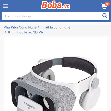
×
0
MUA NGAY
GIỎ HÀNG
Đăng
nhập
Phụ Kiện Công Nghệ
Thiết bị công nghệ
/
Kính thực tế ảo 3D VR
Đăng
ký
Trang
Chủ
Đang
Hot
Bán
Chạy