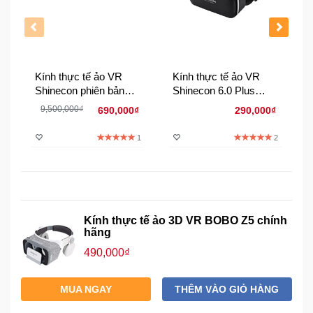
Đồng
Hồ
-
Phụ
Kiện
Kính thực tế ảo VR
Kính thực tế ảo VR
Shinecon phiên bản
Shinecon 6.0 Plus
Nhà
2021 - G4BS
2018 - Chính hãng
9,500,000₫
690,000₫
290,000₫
Cửa
Và
1
2
Đời
Sống
Máy
Tính
Kính thực tế ảo 3D VR BOBO Z5 chính
-
hãng
Thiết
490,000₫
Bị
Văn
Phòng
MUA NGAY
THÊM VÀO GIỎ HÀNG