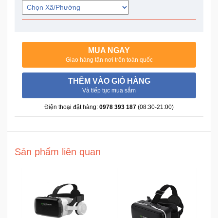
Trí
Đồ
Điện
MUA NGAY
Gia
Giao hàng tận nơi trên toàn quốc
Dụng
THÊM VÀO GIỎ HÀNG
Và tiếp tục mua sắm
Máy
Ảnh-
Điện thoại đặt hàng:
0978 393 187
(08:30-21:00)
Máy
bay
flycam
Sản phẩm liên quan
Đồ
Chơi
Trẻ
Em