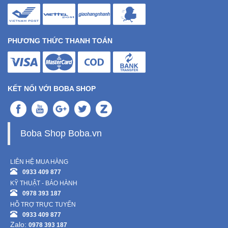
PHƯƠNG THỨC THANH TOÁN
KẾT NỐI VỚI BOBA SHOP
Boba Shop Boba.vn
LIÊN HỆ MUA HÀNG
0933 409 877
KỸ THUẬT - BẢO HÀNH
0978 393 187
HỖ TRỢ TRỰC TUYẾN
0933 409 877
Zalo:
0978 393 187