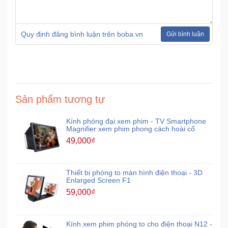
Ô
Quy định đăng bình luận trên boba.vn
Gửi bình luận
Tô
-
Xe
Máy
Đồ
Sản phẩm tương tự
chơi
công
Kính phóng đại xem phim - TV Smartphone
Magnifier xem phim phong cách hoài cổ
nghệ
49,000₫
Dịch
vụ
Thiết bị phóng to màn hình điện thoại - 3D
-
Enlarged Screen F1
Giải
59,000₫
pháp
-
Voucher
Kính xem phim phóng to cho điện thoại N12 -