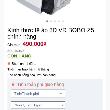
Khuyến
Mãi
Kính thực tế ảo 3D VR BOBO Z5
Thiết
bị
chính hãng
âm
490,000₫
Giá mua:
thanh
SKU: BOBZ5F
CÒN HÀNG
Phụ
Bảo hành 1 đổi 1
Kiện
Công
Thời hạn bảo hành:
6 tháng
Nghệ
Bảo hành bằng hóa đơn bán hàng
Tính toán phí giao hàng
Tivi
-
Tỉnh/Thành phố
Thiết
Bị
Giải