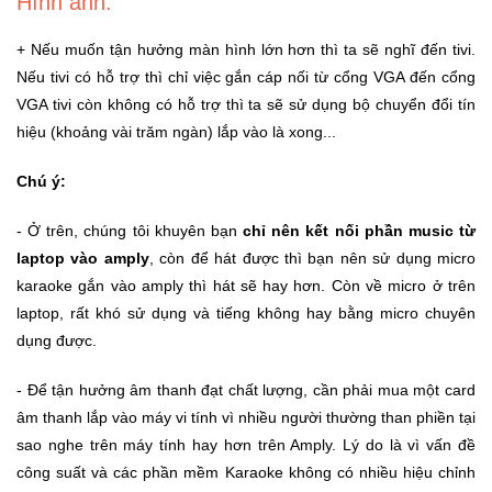
Hình ảnh:
Sức
Khỏe
+ Nếu muốn tận hưởng màn hình lớn hơn thì ta sẽ nghĩ đến tivi.
-
Nếu tivi có hỗ trợ thì chỉ việc gắn cáp nối từ cổng VGA đến cổng
Làm
VGA tivi còn không có hỗ trợ thì ta sẽ sử dụng bộ chuyển đổi tín
Đẹp
hiệu (khoảng vài trăm ngàn) lắp vào là xong...
Thiết
Chú ý:
Bị
Y
- Ở trên, chúng tôi khuyên bạn
chỉ nên kết nối phần music từ
Tế
laptop vào amply
, còn để hát được thì bạn nên sử dụng micro
-
karaoke gắn vào amply thì hát sẽ hay hơn. Còn về micro ở trên
Dụng
Cụ
laptop, rất khó sử dụng và tiếng không hay bằng micro chuyên
Massage
dụng được.
- Để tận hưởng âm thanh đạt chất lượng, cần phải mua một card
Thể
âm thanh lắp vào máy vi tính vì nhiều người thường than phiền tại
Thao
-
sao nghe trên máy tính hay hơn trên Amply. Lý do là vì vấn đề
Dã
công suất và các phần mềm Karaoke không có nhiều hiệu chỉnh
Ngoại