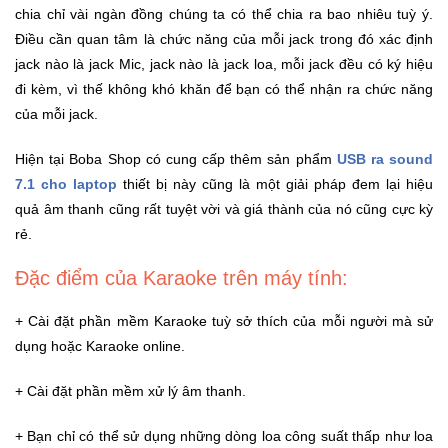
chia chỉ vài ngàn đồng chúng ta có thể chia ra bao nhiêu tuỳ ý.
Khuyến
Điều cần quan tâm là chức năng của mỗi jack trong đó xác định
Mãi
jack nào là jack Mic, jack nào là jack loa, mỗi jack đều có ký hiệu
đi kèm, vì thế không khó khăn để bạn có thể nhận ra chức năng
của mỗi jack.
Thiết
bị
Hiện tại Boba Shop có cung cấp thêm sản phẩm
USB ra sound
âm
7.1 cho laptop
thiết bị này cũng là một giải pháp đem lại hiệu
thanh
quả âm thanh cũng rất tuyệt vời và giá thành của nó cũng cực kỳ
rẻ.
Phụ
Kiện
Đặc điểm của Karaoke trên máy tính:
Công
Nghệ
+ Cài đặt phần mềm Karaoke tuỳ sở thích của mỗi người mà sử
dụng hoặc Karaoke online.
Tivi
-
+ Cài đặt phần mềm xử lý âm thanh.
Thiết
Bị
+ Bạn chỉ có thể sử dụng những dòng loa công suất thấp như loa
Giải