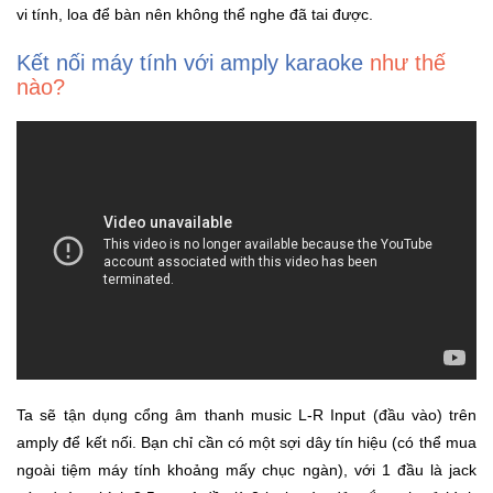
vi tính, loa để bàn nên không thể nghe đã tai được.
Trí
Kết nối máy tính với amply karaoke
như thế
Đồ
nào?
Điện
Gia
Dụng
Máy
Ảnh-
Máy
bay
flycam
Đồ
Chơi
Trẻ
Ta sẽ tận dụng cổng âm thanh music L-R Input (đầu vào) trên
Em
amply để kết nối. Bạn chỉ cần có một sợi dây tín hiệu (có thể mua
ngoài tiệm máy tính khoảng mấy chục ngàn), với 1 đầu là jack