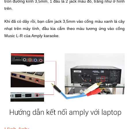
Đồng
tròn đường kính 3,5mm, 1 đầu là 2 jack màu đỏ, trắng như ở hình
Hồ
trên.
-
Phụ
Khi đã có dây rồi, bạn cắm jack 3,5mm vào cổng màu xanh lá cây
Kiện
nhạt trên máy tính, đầu kia cắm theo màu tương ứng vào cổng
Music L-R của Amply karaoke.
Nhà
Cửa
Và
Đời
Sống
Máy
Tính
-
Thiết
Bị
Văn
Phòng