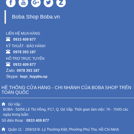
Boba Shop Boba.vn
LIÊN HỆ MUA HÀNG
0933 409 877
KỸ THUẬT - BẢO HÀNH
0978 393 187
HỖ TRỢ TRỰC TUYẾN
0933 409 877
Zalo:
0978 393 187
Skype:
huyt_huyphu.sp
HỆ THỐNG CỬA HÀNG - CHI NHÁNH CỦA BOBA SHOP TRÊN
TOÀN QUỐC
Gò Vấp :
BOBA - 50/56 Lê Thị Hồng, P17, Q. Gò Vấp. Thời gian làm việc: 7h - 7h00 các
ngày trong tuần.
Số điện thoại :
0933 409 877
Quận 11 :
269/18 Đ. Lý Thường Kiệt, Phường Phú Thọ, Hồ Chí Minh