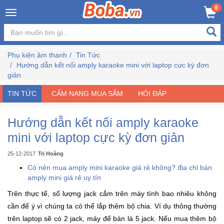
×
0
Đăng
nhập
Phụ kiện âm thanh
Tin Tức
/
Hướng dẫn kết nối amply karaoke mini với laptop cực kỳ đơn
Đăng
giản
ký
TIN TỨC
CẨM NANG MUA SẮM
HỎI ĐÁP
Hướng dẫn kết nối amply karaoke
Trang
Chủ
mini với laptop cực kỳ đơn giản
25-12-2017
Trị Hoàng
Đang
Có nên mua amply mini karaoke giá rẻ không? địa chỉ bán
Hot
amply mini giá rẻ uy tín
Trên thực tế, số lượng jack cắm trên máy tính bao nhiêu không
Bán
cần để ý vì chúng ta có thể lắp thêm bộ chia. Ví dụ thông thường
Chạy
trên laptop sẽ có 2 jack, máy để bàn là 5 jack. Nếu mua thêm bộ