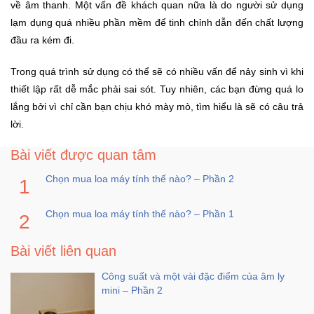
về âm thanh. Một vấn đề khách quan nữa là do người sử dụng
lạm dụng quá nhiều phần mềm để tinh chỉnh dẫn đến chất lượng
Ô
đầu ra kém đi.
Tô
-
Trong quá trình sử dụng có thể sẽ có nhiều vấn để nảy sinh vì khi
Xe
thiết lập rất dễ mắc phải sai sót. Tuy nhiên, các bạn đừng quá lo
Máy
lắng bởi vì chỉ cần bạn chịu khó mày mò, tìm hiểu là sẽ có câu trả
lời.
Đồ
chơi
Bài viết được quan tâm
công
Chọn mua loa máy tính thế nào? – Phần 2
nghệ
Chọn mua loa máy tính thế nào? – Phần 1
Dịch
vụ
-
Bài viết liên quan
Giải
Công suất và một vài đặc điểm của âm ly
pháp
mini – Phần 2
-
Voucher