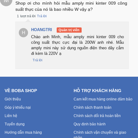
Shop ơi cho mình hỏi mẫu amply mini kinter 009 công
suất thực của nó là bao nhiều W vậy ạ?
1
lượt trả lời
Trả lời
HOANGTRI
Quản trị viên
H
Chào anh Minh, mẫu amply mini kinter 009 cho
công suất thực cực đại là 200W anh nhé. Mẫu
amply mini này sử dụng nguồn điện theo dây cắm
đi kèm là 220V ạ
Trả lời
VỀ BOBA SHOP
HỖ TRỢ KHÁCH HÀNG
Giới thiệu
Cam kết mua hàng online đảm bảo
Góp ý khiếu nại
Chính sách thanh toán
Liên hệ
Chính sách đổi trả hoàn tiền
Tuyển dụng
Quy định bảo hành
Hướng dẫn mua hàng
Chính sách vận chuyển và giao
nhận