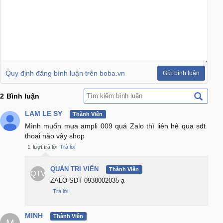
Quy định đăng bình luận trên boba.vn
Gửi bình luận
2
Bình luận
LAM LE SY
Thành Viên
Mình muốn mua ampli 009 quá Zalo thì liên hệ qua sđt
thoại nào vậy shop
1
lượt trả lời
Trả lời
QUẢN TRỊ VIÊN
Thành Viên
QTV
ZALO SDT 0938002035 ạ
Trả lời
MINH
Thành Viên
M