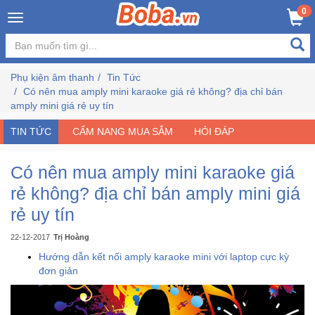
×
0
Đăng
nhập
Phụ kiện âm thanh
Tin Tức
/
Có nên mua amply mini karaoke giá rẻ không? địa chỉ bán
Đăng
amply mini giá rẻ uy tín
ký
TIN TỨC
CẨM NANG MUA SẮM
HỎI ĐÁP
Có nên mua amply mini karaoke giá
Trang
Chủ
rẻ không? địa chỉ bán amply mini giá
rẻ uy tín
Đang
Hot
22-12-2017
Trị Hoàng
Hướng dẫn kết nối amply karaoke mini với laptop cực kỳ
đơn giản
Bán
Chạy