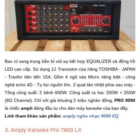
Sức
Khỏe
-
Làm
Đẹp
Thiết
Bị
Bao nỉ sang trọng bền bỉ với sự kết hợp EQUALIZER và đồng hồ
Y
Tế
LED cao cấp. Sử dụng 12 Transistor của hãng TOSHIBA - JAPAN
-
- Tranfor tiên tiến 15A. Gồm 4 ngõ vào Micro riêng biệt - công
Dụng
nghệ echo 4D - Tụ lọc nguồn lớn, 2 quạt tản nhiệt phía sau máy -
Cụ
Tổng công suất: 2 kênh 600W. Công suất ra loa: 250W + 250W
Massage
(8Ω Channel). Chỉ với giá khoảng 2 triệu nghàn đồng,
PRO 9090
là chiếc
ampli
đáng đầu tư cho dàn máy karaoke của bạn đấy.
Thể
Link tham khảo sản phẩm:
amply nghe nhạc 9090 EQ
Thao
-
3. Amply Karaoke Pro 7800 LX
Dã
Ngoại