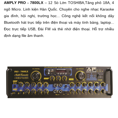
AMPLY PRO - 7800LX
– 12 Sò Lớn TOSHIBA,Tăng phô 18A, 4
ngõ Micro. Linh kiện Hàn Quốc. Chuyên cho nghe nhạc Karaoke
Ô
gia đình, hội nghị, trường học... Công nghệ kết nối không dây
Tô
Bluetooth hát trực tiếp trên điện thoại và máy tính bảng, laptop...
-
Đọc trực tiếp USB, Đài FM và thẻ nhớ điện thoại. Hỗ trợ nhiều
Xe
định dạng file âm thanh.
Máy
Đồ
chơi
công
nghệ
Dịch
vụ
-
Giải
pháp
-
Voucher