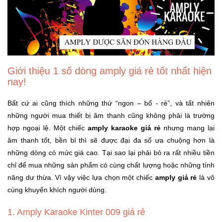
Khuyến
Mãi
Thiết
Giới thiệu 1 số dòng amply giá rẻ tốt nhất hiện
bị
nay!
âm
thanh
Bất cứ ai cũng thích những thứ “ngon – bổ - rẻ”, và tất nhiên
những người mua thiết bị âm thanh cũng không phải là trường
Phụ
hợp ngoại lệ. Một chiếc
amply karaoke giá rẻ
nhưng mang lại
Kiện
âm thanh tốt, bền bỉ thì sẽ được đại đa số ưa chuộng hơn là
Công
Nghệ
những dòng có mức giá cao. Tại sao lại phải bỏ ra rất nhiều tiền
chỉ để mua những sản phẩm có cùng chất lượng hoặc những tính
năng dư thừa. Vì vậy việc lựa chọn một chiếc
amply giá rẻ
là vô
Tivi
-
cùng khuyến khích người dùng.
Thiết
Bị
1. Amply Karaoke Kinter 009 giá rẻ
Giải