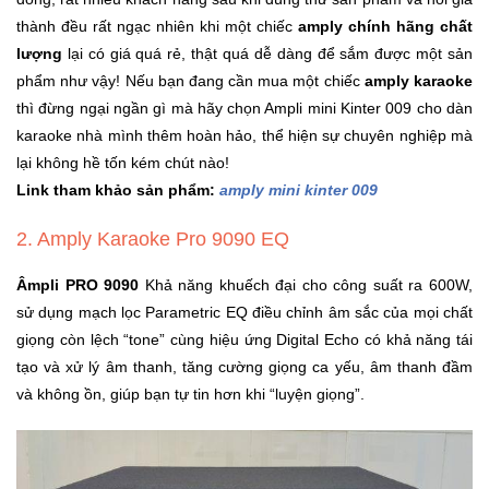
Đồng
thành đều rất ngạc nhiên khi một chiếc
amply chính hãng chất
Hồ
-
lượng
lại có giá quá rẻ, thật quá dễ dàng để sắm được một sản
Phụ
phẩm như vậy! Nếu bạn đang cần mua một chiếc
amply karaoke
Kiện
thì đừng ngại ngần gì mà hãy chọn Ampli mini Kinter 009 cho dàn
karaoke nhà mình thêm hoàn hảo, thể hiện sự chuyên nghiệp mà
Nhà
lại không hề tốn kém chút nào!
Cửa
Link tham khảo sản phẩm:
amply mini kinter 009
Và
Đời
2. Amply Karaoke Pro 9090 EQ
Sống
Âmpli PRO 9090
Khả năng khuếch đại cho công suất ra 600W,
Máy
sử dụng mạch lọc Parametric EQ điều chỉnh âm sắc của mọi chất
Tính
giọng còn lệch “tone” cùng hiệu ứng Digital Echo có khả năng tái
-
tạo và xử lý âm thanh, tăng cường giọng ca yếu, âm thanh đầm
Thiết
và không ồn, giúp bạn tự tin hơn khi “luyện giọng”.
Bị
Văn
Phòng