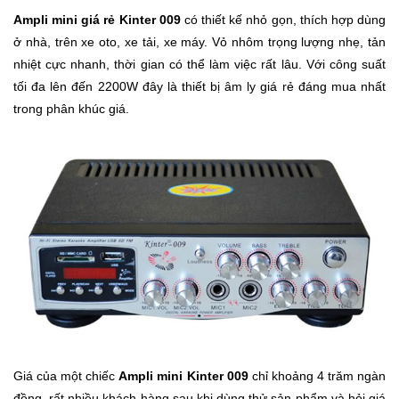
Trí
Ampli mini giá rẻ Kinter 009
có thiết kế nhỏ gọn, thích hợp dùng
ở nhà, trên xe oto, xe tải, xe máy. Vỏ nhôm trọng lượng nhẹ, tản
nhiệt cực nhanh, thời gian có thể làm việc rất lâu. Với công suất
Đồ
Điện
tối đa lên đến 2200W đây là thiết bị âm ly giá rẻ đáng mua nhất
Gia
trong phân khúc giá.
Dụng
Máy
Ảnh-
Máy
bay
flycam
Đồ
Chơi
Trẻ
Em
Giá của một chiếc
Ampli mini Kinter 009
chỉ khoảng 4 trăm ngàn
đồng, rất nhiều khách hàng sau khi dùng thử sản phẩm và hỏi giá