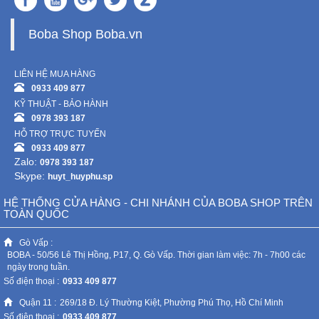
Boba Shop Boba.vn
LIÊN HỆ MUA HÀNG
0933 409 877
KỸ THUẬT - BẢO HÀNH
0978 393 187
HỖ TRỢ TRỰC TUYẾN
0933 409 877
Zalo:
0978 393 187
Skype:
huyt_huyphu.sp
HỆ THỐNG CỬA HÀNG - CHI NHÁNH CỦA BOBA SHOP TRÊN
TOÀN QUỐC
Gò Vấp :
BOBA - 50/56 Lê Thị Hồng, P17, Q. Gò Vấp. Thời gian làm việc: 7h - 7h00 các
ngày trong tuần.
Số điện thoại :
0933 409 877
Quận 11 :
269/18 Đ. Lý Thường Kiệt, Phường Phú Thọ, Hồ Chí Minh
Số điện thoại :
0933 409 877