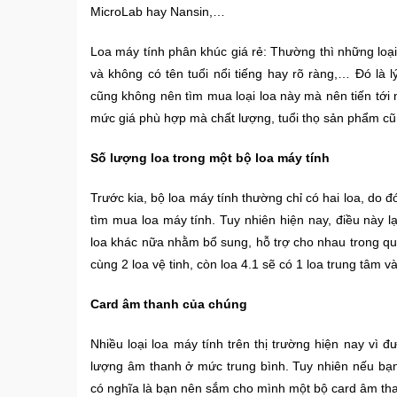
MicroLab hay Nansin,…
Loa máy tính phân khúc giá rẻ: Thường thì những loạ
và không có tên tuổi nổi tiếng hay rõ ràng,… Đó là 
cũng không nên tìm mua loại loa này mà nên tiến tới
mức giá phù hợp mà chất lượng, tuổi thọ sản phẩm cũ
Số lượng loa trong một bộ loa máy tính
Trước kia, bộ loa máy tính thường chỉ có hai loa, do
tìm mua loa máy tính. Tuy nhiên hiện nay, điều này lạ
loa khác nữa nhằm bổ sung, hỗ trợ cho nhau trong quá 
cùng 2 loa vệ tinh, còn loa 4.1 sẽ có 1 loa trung tâm v
Card âm thanh của chúng
Nhiều loại loa máy tính trên thị trường hiện nay vì
lượng âm thanh ở mức trung bình. Tuy nhiên nếu bạn
có nghĩa là bạn nên sắm cho mình một bộ card âm tha