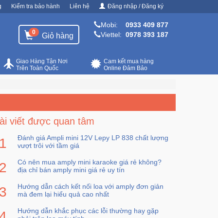
g
Kiểm tra bảo hành
Liên hệ
Đăng nhập / Đăng ký
Mobi:
0933 409 877
0
Viettel:
0978 393 187
Giỏ hàng
Giao Hàng Tận Nơi
Cam kết mua hàng
Trên Toàn Quốc
Online Đảm Bảo
ài viết được quan tâm
Đánh giá Ampli mini 12V Lepy LP 838 chất lượng
vượt trôi với tầm giá
Có nên mua amply mini karaoke giá rẻ không?
địa chỉ bán amply mini giá rẻ uy tín
Hướng dẫn cách kết nối loa với amply đơn giản
mà đem lại hiểu quả cao nhất
Hướng dẫn khắc phục các lỗi thường hay gặp