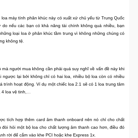
i loa máy tính phân khúc này có xuất xứ chủ yếu từ Trung Quốc
lý do nếu các bạn có khả năng tài chính không quá nhiều, bạn
 những loại loa ở phân khúc tầm trung vì không những chúng có
ng không tệ.
 đó mà người mua không cần phải quá suy nghĩ về vấn đề này khi
i ngược lại bởi không chỉ có hai loa, nhiều bộ loa còn có nhiều
trình hoạt động. Ví dụ một chiếc loa 2.1 sẽ có 1 loa trung tâm
à 4 loa vệ tinh,…
 được tích hợp thêm card âm thanh onboard nên nó chỉ cho chất
 đòi hỏi một bộ loa cho chất lượng âm thanh cao hơn, điều đó
nh rời để cắm vào khe PCI hoặc khe Express 1x.