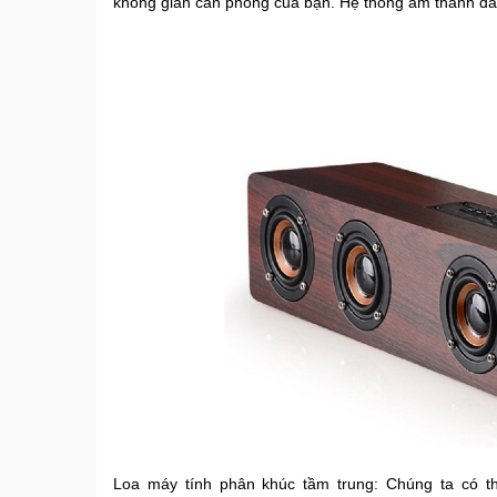
không gian căn phòng của bạn. Hệ thống âm thanh đa 
Loa máy tính phân khúc tầm trung: Chúng ta có t