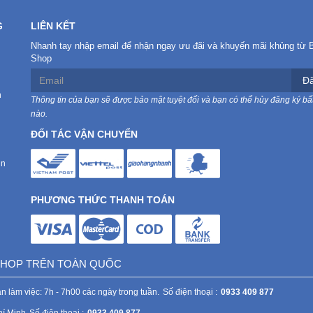
G
LIÊN KẾT
Nhanh tay nhập email để nhận ngay ưu đãi và khuyến mãi khủng từ 
Shop
Đă
n
Thông tin của bạn sẽ được bảo mật tuyệt đối và bạn có thể hủy đăng ký bất
nào.
ĐỐI TÁC VẬN CHUYỂN
in
PHƯƠNG THỨC THANH TOÁN
 SHOP TRÊN TOÀN QUỐC
n làm việc: 7h - 7h00 các ngày trong tuần.
Số điện thoại :
0933 409 877
hí Minh
Số điện thoại :
0933 409 877