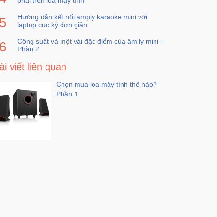
phải trên loa máy tính
Hướng dẫn kết nối amply karaoke mini với
laptop cực kỳ đơn giản
Công suất và một vài đặc điểm của âm ly mini –
Phần 2
ài viết liên quan
Chọn mua loa máy tính thế nào? –
Phần 1