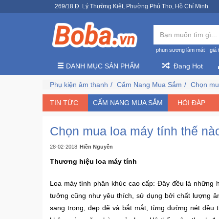
269/18 Đ. Lý Thường Kiệt, Phường Phú Thọ, Hồ Chí Minh
phun sương làm mát
giá 
DANH MỤC SẢN PHẨM
Đang Hot
Phụ kiện âm thanh
Cẩm Nang Mua Sắm
Chọn mua
TIN TỨC
CẨM NANG MUA SẮM
HỎI ĐÁP
Chọn mua loa máy tính thế nà
28-02-2018
Hiền Nguyễn
Thương hiệu loa máy tính
Loa máy tính phân khúc cao cấp: Đây đều là những hãn
tưởng cũng như yêu thích, sử dụng bởi chất lượng âm
sang trọng, đẹp đẽ và bắt mắt, từng đường nét đều th