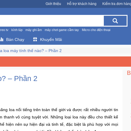
Giới thiệu
Hỗ trợ khách hàng
Kiểm tra đơn hàn
treo tv
kính lúp
máy ghi âm
máy chơi game cầm tay
Micro cho điện thoại
Bán Chạy
Khuyến Mãi
 loa máy tính thế nào? – Phần 2
B
o? – Phần 2
g loa nổi tiếng trên toàn thế giới và được rất nhiều người tin
 thanh vô cùng tuyệt vời. Những loại loa này đều cho thiết kế
ể hiện nên sự hiện đại và tinh tế, đặc biệt là phù hợp với mọi