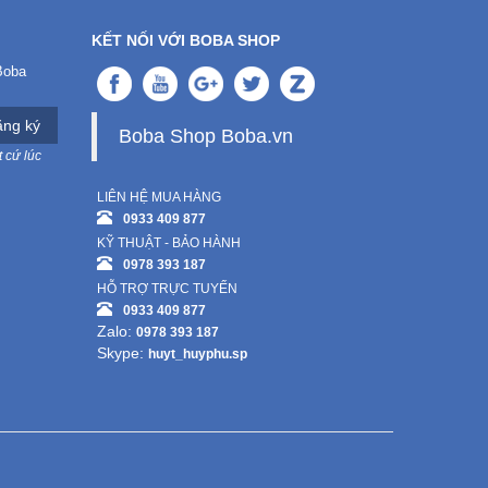
KẾT NỐI VỚI BOBA SHOP
Boba
ng ký
Boba Shop Boba.vn
 cứ lúc
LIÊN HỆ MUA HÀNG
0933 409 877
KỸ THUẬT - BẢO HÀNH
0978 393 187
HỖ TRỢ TRỰC TUYẾN
0933 409 877
Zalo:
0978 393 187
Skype:
huyt_huyphu.sp