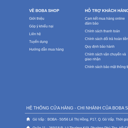
VỀ BOBA SHOP
HỖ TRỢ KHÁCH HÀN
Giới thiệu
Cam kết mua hàng online
đảm bảo
Góp ý khiếu nại
Chính sách thanh toán
Liên hệ
Chính sách đổi trả hoàn tiề
Tuyển dụng
Quy định bảo hành
Hướng dẫn mua hàng
Chính sách vận chuyển và
giao nhận
Chính sách bảo mật thông t
HỆ THỐNG CỬA HÀNG - CHI NHÁNH CỦA BOBA
Gò Vấp :
BOBA - 50/56 Lê Thị Hồng, P17, Q. Gò Vấp. Thời gia
Quận 11 :
269/18 Đ. Lý Thường Kiệt, Phường Phú Thọ, Hồ C