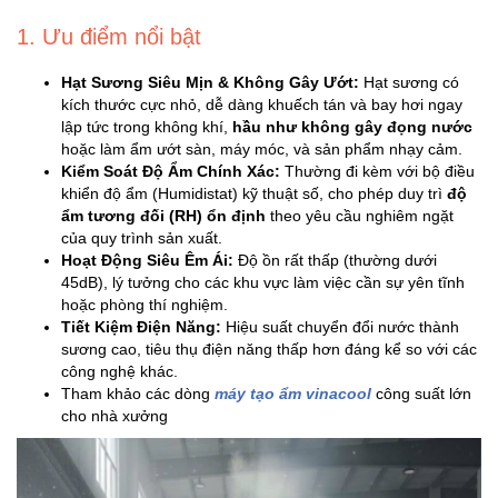
Trí
1. Ưu điểm nổi bật
Đồ
Hạt Sương Siêu Mịn & Không Gây Ướt:
Hạt sương có
Điện
kích thước cực nhỏ, dễ dàng khuếch tán và bay hơi ngay
lập tức trong không khí,
hầu như không gây đọng nước
Gia
hoặc làm ẩm ướt sàn, máy móc, và sản phẩm nhạy cảm.
Dụng
Kiểm Soát Độ Ẩm Chính Xác:
Thường đi kèm với bộ điều
khiển độ ẩm (Humidistat) kỹ thuật số, cho phép duy trì
độ
Máy
ẩm tương đối (RH) ổn định
theo yêu cầu nghiêm ngặt
Ảnh-
của quy trình sản xuất.
Máy
Hoạt Động Siêu Êm Ái:
Độ ồn rất thấp (thường dưới
45dB), lý tưởng cho các khu vực làm việc cần sự yên tĩnh
bay
hoặc phòng thí nghiệm.
flycam
Tiết Kiệm Điện Năng:
Hiệu suất chuyển đổi nước thành
sương cao, tiêu thụ điện năng thấp hơn đáng kể so với các
Đồ
công nghệ khác.
Chơi
Tham khảo các dòng
máy tạo ẩm vinacool
công suất lớn
Trẻ
cho nhà xưởng
Em