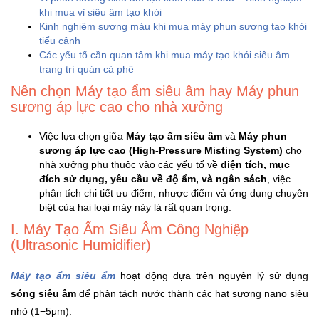
khi mua vỉ siêu âm tạo khói
Khuyến
Kinh nghiệm sương máu khi mua máy phun sương tạo khói
Mãi
tiểu cảnh
Các yếu tố cần quan tâm khi mua máy tạo khói siêu âm
trang trí quán cà phê
Thiết
Nên chọn Máy tạo ẩm siêu âm hay Máy phun
bị
sương áp lực cao cho nhà xưởng
âm
thanh
Việc lựa chọn giữa
Máy tạo ẩm siêu âm
và
Máy phun
sương áp lực cao (High-Pressure Misting System)
cho
nhà xưởng phụ thuộc vào các yếu tố về
diện tích, mục
Phụ
đích sử dụng, yêu cầu về độ ẩm, và ngân sách
, việc
Kiện
phân tích chi tiết ưu điểm, nhược điểm và ứng dụng chuyên
Công
biệt của hai loại máy này là rất quan trọng.
Nghệ
I. Máy Tạo Ẩm Siêu Âm Công Nghiệp
(Ultrasonic Humidifier)
Tivi
-
Máy tạo ẩm siêu ẩm
hoạt động dựa trên nguyên lý sử dụng
Thiết
sóng siêu âm
để phân tách nước thành các hạt sương nano siêu
Bị
nhỏ (1−5μm).
Giải