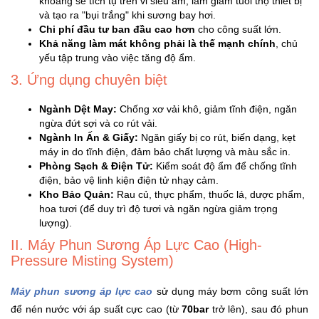
khoáng sẽ tích tụ trên vỉ siêu âm, làm giảm tuổi thọ thiết bị
Sức
và tạo ra "bụi trắng" khi sương bay hơi.
Khỏe
Chi phí đầu tư ban đầu cao hơn
cho công suất lớn.
-
Khả năng làm mát không phải là thế mạnh chính
, chủ
Làm
yếu tập trung vào việc tăng độ ẩm.
Đẹp
3. Ứng dụng chuyên biệt
Ngành Dệt May:
Chống xơ vải khô, giảm tĩnh điện, ngăn
Thiết
ngừa đứt sợi và co rút vải.
Bị
Ngành In Ấn & Giấy:
Ngăn giấy bị co rút, biến dạng, kẹt
Y
máy in do tĩnh điện, đảm bảo chất lượng và màu sắc in.
Tế
Phòng Sạch & Điện Tử:
Kiểm soát độ ẩm để chống tĩnh
-
điện, bảo vệ linh kiện điện tử nhạy cảm.
Dụng
Kho Bảo Quản:
Rau củ, thực phẩm, thuốc lá, dược phẩm,
Cụ
hoa tươi (để duy trì độ tươi và ngăn ngừa giảm trọng
Massage
lượng).
II. Máy Phun Sương Áp Lực Cao (High-
Thể
Pressure Misting System)
Thao
-
Máy phun sương áp lực cao
sử dụng máy bơm công suất lớn
Dã
để nén nước với áp suất cực cao (từ
70bar
trở lên), sau đó phun
Ngoại