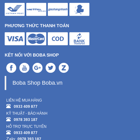
PHƯƠNG THỨC THANH TOÁN
KẾT NỐI VỚI BOBA SHOP
Boba Shop Boba.vn
LIÊN HỆ MUA HÀNG
0933 409 877
KỸ THUẬT - BẢO HÀNH
0978 393 187
HỖ TRỢ TRỰC TUYẾN
0933 409 877
Zalo:
0978 393 187