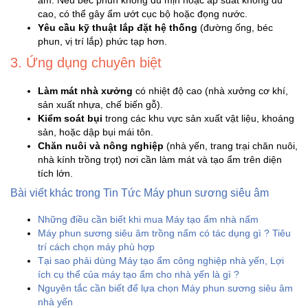
âm. Nếu béc phun không đủ mịn hoặc áp suất không đủ
cao, có thể gây ẩm ướt cục bộ hoặc đọng nước.
Yêu cầu kỹ thuật lắp đặt hệ thống
(đường ống, béc
Mẹ
phun, vị trí lắp) phức tạp hơn.
Và
Bé
3. Ứng dụng chuyên biệt
Làm mát nhà xưởng
có nhiệt độ cao (nhà xưởng cơ khí,
sản xuất nhựa, chế biến gỗ).
Kiểm soát bụi
trong các khu vực sản xuất vật liệu, khoáng
sản, hoặc dập bụi mái tôn.
Chăn nuôi và nông nghiệp
(nhà yến, trang trại chăn nuôi,
nhà kính trồng trọt) nơi cần làm mát và tạo ẩm trên diện
tích lớn.
Bài viết khác trong Tin Tức Máy phun sương siêu âm
Những điều cần biết khi mua Máy tạo ẩm nhà nấm
Máy phun sương siêu âm trồng nấm có tác dụng gì ? Tiêu
trí cách chọn máy phù hợp
Tại sao phải dùng Máy tạo ẩm công nghiệp nhà yến, Lợi
ích cụ thể của máy tạo ẩm cho nhà yến là gì ?
Nguyên tắc cần biết để lựa chọn Máy phun sương siêu âm
nhà yến