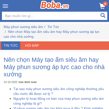
×
0
Đăng
nhập
Máy phun sương siêu âm
Tin Tức
/
Nên chọn Máy tạo ẩm siêu âm hay Máy phun sương áp lực
Đăng
cao cho nhà xưởng
ký
TIN TỨC
HỎI ĐÁP
Nên chọn Máy tạo ẩm siêu âm hay
Trang
Chủ
Máy phun sương áp lực cao cho nhà
xưởng
Đang
Hot
14-10-2025
tran dinh toan
Tại sao máy phun sương siêu âm công nghiệp thường yêu
cầu nước đã được xử lý ?
Bán
Nguyên lý hoạt động cơ bản của máy phun sương siêu âm
Chạy
công nghiệp là gì?
Vỉ phun sương siêu âm tạo khói mua ở đâu ? Kinh nghiệm