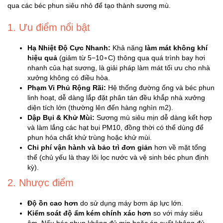
qua các béc phun siêu nhỏ để tạo thành sương mù.
Ô
1. Ưu điểm nổi bật
Tô
-
Hạ Nhiệt Độ Cực Nhanh:
Khả năng
làm mát không khí
Xe
hiệu quả
(giảm từ 5−10∘C) thông qua quá trình bay hơi
Máy
nhanh của hạt sương, là giải pháp làm mát tối ưu cho nhà
xưởng không có điều hòa.
Phạm Vi Phủ Rộng Rãi:
Hệ thống đường ống và béc phun
Đồ
linh hoạt, dễ dàng lắp đặt phân tán đều khắp nhà xưởng
chơi
diện tích lớn (thường lên đến hàng nghìn m2).
công
Dập Bụi & Khử Mùi:
Sương mù siêu mịn dễ dàng kết hợp
nghệ
và làm lắng các hạt bụi PM10, đồng thời có thể dùng để
phun hóa chất khử trùng hoặc khử mùi.
Chi phí vận hành và bảo trì đơn giản
hơn về mặt tổng
Dịch
thể (chủ yếu là thay lõi lọc nước và vệ sinh béc phun định
vụ
kỳ).
-
2. Nhược điểm
Giải
pháp
Độ ồn cao hơn
do sử dụng máy bơm áp lực lớn.
-
Kiểm soát độ ẩm kém chính xác hơn
so với máy siêu
Voucher