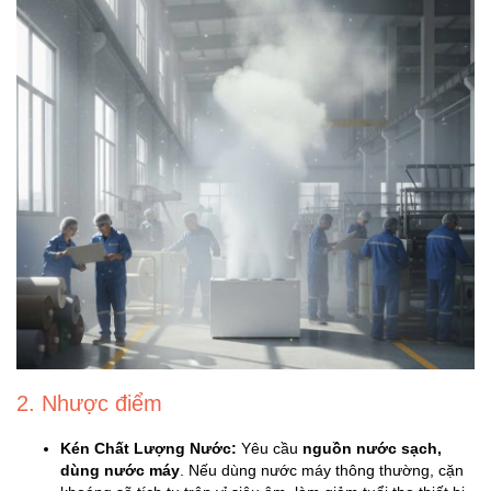
Đồng
Hồ
-
Phụ
Kiện
Nhà
Cửa
Và
Đời
Sống
Máy
Tính
-
Thiết
2. Nhược điểm
Bị
Văn
Phòng
Kén Chất Lượng Nước:
Yêu cầu
nguồn nước sạch,
dùng nước máy
. Nếu dùng nước máy thông thường, cặn